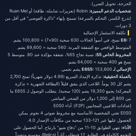
الحرجة، تحويل الضرر).
شخصيات الدعم المميزة:
Robin (تعزيزات شاملة، طاقة) أو Ruan Mei
(تدرج الكسر، التحكم بالسرعة) تسمح بإنهاء "ذاكرة الفوضى" في أقل من
3 دورات.
تكلفة الاستثمار الإجمالية
E6:
7 نسخ، في أسوأ الحالات 630 سحبة (90×7) = 100,800 يشم.
المتوسط الواقعي مع الشفقة المرنة: 560 سحبة = 89,600 يشم.
المخروط الخاص S5:
نسبة نجاح 65%، شفقة مؤكدة عند 80. متوسط 5
نسخ هو 400 سحبة = 64,000 يشم.
الإجمالي لـ E6S5:
153,600 يشم نجمي.
بالعملة الحقيقية:
تذكرة الإمداد السريع (4.99 دولار شهرياً) تمنح 2,700
يشم كل 30 يوماً. اللاعب الذي ينفق قليلاً (البطاقة الشهرية + تذكرة
المعركة) يجمع 19,350 يشم (120 سحبة). يتطلب الوصول لـ E6S5 ما
بين 800 إلى 1,200 دولار من الشحن المباشر.
إعدادات اللاعبين المجانيين (F2P): أداء E0S0
E0S0 تعني الشخصية الأساسية مع مخروط ضوئي 4 نجوم. يمكن
الحصول عليها عبر 121-133 سحبة من مكافآت الإصدار 4.0.
الأداء:
تنهي الطوابق 10-11 من "دفاع شيو" بارتياح. أما الحصول على
النجوم الكاملة في الطابق 12 فيتطلب آثاراً (Relics) محسنة وتنفيذاً