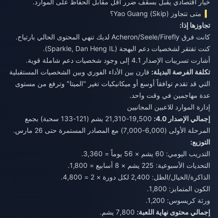
خيار اقتصادي يقبل بسقف ضرر أقل مقابل الحفاظ على الموارد.
متى تتجاوز (Skip) Yao Guang؟
تجاوزها إذا:
كانت فرق Acheron/Seele/Firefly لديك تنهي المحتوى الحالي بارتياح.
كنت تفتقر لشخصيات دعم البهجة (Sparkle, Dan Heng IL).
أشارت تسريبات الإصدار 4.1 إلى وجود شخصيات دعم شاملة قوية.
تكلفة الفرصة البديلة:
قارن بين الأداء الفوري وبين الشخصيات المستقبلية
التي قد تقدم توافقاً أوسع أو ميكانيكيات تغير "الميتا" وترفع من مستوى
عدة مهاجمين في وقت واحد.
إدارة الموارد للاعبين المجانيين
إجمالي الإصدار 4.0:
19,500-21,310 يشم (121-133 سحبة) بجمع
المرحلة الأولى (6,000-7,000) مع المصادر المستمرة حتى 26 مارس.
التوزيع:
التدريب اليومي: 60 يشم × 56 يوماً = 3,360.
التحديات الأسبوعية: 225 يشم × 8 أسابيع = 1,800.
الذاكرة/الخيال/الظل: 2,400 لكل دورة × 2 = 4,800.
الكون المتمايز: 1,800.
ورثة كريسوس: 1,200.
إجمالي محتوى نهاية اللعبة:
7,800 يشم.