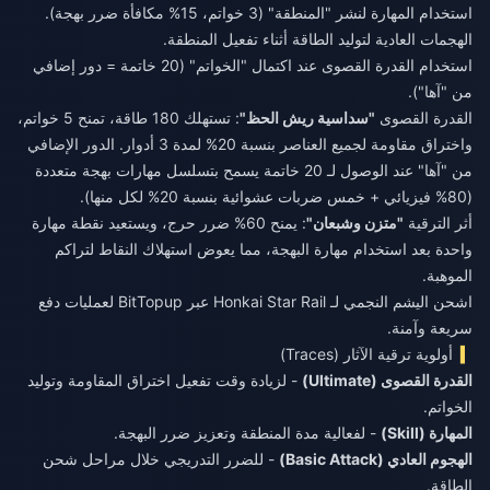
استخدام المهارة لنشر "المنطقة" (3 خواتم، 15% مكافأة ضرر بهجة).
الهجمات العادية لتوليد الطاقة أثناء تفعيل المنطقة.
استخدام القدرة القصوى عند اكتمال "الخواتم" (20 خاتمة = دور إضافي
من "آها").
القدرة القصوى
"سداسية ريش الحظ"
: تستهلك 180 طاقة، تمنح 5 خواتم،
واختراق مقاومة لجميع العناصر بنسبة 20% لمدة 3 أدوار. الدور الإضافي
من "آها" عند الوصول لـ 20 خاتمة يسمح بتسلسل مهارات بهجة متعددة
(80% فيزيائي + خمس ضربات عشوائية بنسبة 20% لكل منها).
أثر الترقية
"متزن وشبعان"
: يمنح 60% ضرر حرج، ويستعيد نقطة مهارة
واحدة بعد استخدام مهارة البهجة، مما يعوض استهلاك النقاط لتراكم
الموهبة.
اشحن اليشم النجمي لـ Honkai Star Rail
عبر BitTopup لعمليات دفع
سريعة وآمنة.
أولوية ترقية الآثار (Traces)
القدرة القصوى (Ultimate)
- لزيادة وقت تفعيل اختراق المقاومة وتوليد
الخواتم.
المهارة (Skill)
- لفعالية مدة المنطقة وتعزيز ضرر البهجة.
الهجوم العادي (Basic Attack)
- للضرر التدريجي خلال مراحل شحن
الطاقة.