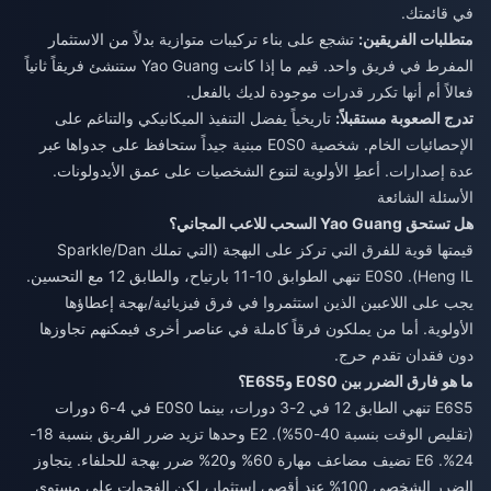
في قائمتك.
متطلبات الفريقين:
تشجع على بناء تركيبات متوازية بدلاً من الاستثمار
المفرط في فريق واحد. قيم ما إذا كانت Yao Guang ستنشئ فريقاً ثانياً
فعالاً أم أنها تكرر قدرات موجودة لديك بالفعل.
تدرج الصعوبة مستقبلاً:
تاريخياً يفضل التنفيذ الميكانيكي والتناغم على
الإحصائيات الخام. شخصية E0S0 مبنية جيداً ستحافظ على جدواها عبر
عدة إصدارات. أعطِ الأولوية لتنوع الشخصيات على عمق الأيدولونات.
الأسئلة الشائعة
هل تستحق Yao Guang السحب للاعب المجاني؟
قيمتها قوية للفرق التي تركز على البهجة (التي تملك Sparkle/Dan
Heng IL). E0S0 تنهي الطوابق 10-11 بارتياح، والطابق 12 مع التحسين.
يجب على اللاعبين الذين استثمروا في فرق فيزيائية/بهجة إعطاؤها
الأولوية. أما من يملكون فرقاً كاملة في عناصر أخرى فيمكنهم تجاوزها
دون فقدان تقدم حرج.
ما هو فارق الضرر بين E0S0 وE6S5؟
E6S5 تنهي الطابق 12 في 2-3 دورات، بينما E0S0 في 4-6 دورات
(تقليص الوقت بنسبة 40-50%). E2 وحدها تزيد ضرر الفريق بنسبة 18-
24%. E6 تضيف مضاعف مهارة 60% و20% ضرر بهجة للحلفاء. يتجاوز
الضرر الشخصي 100% عند أقصى استثمار، لكن الفجوات على مستوى