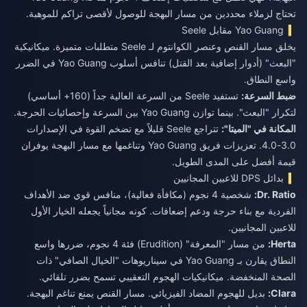
تحتاج لزملاء محددين من مسار البهجة للوصول لأقصى تراكم للموهبة.
Yao Guang مقابل Seele
يخلق مسار القنص وعنصر الكوانتوم لـ Seele متطلبات متميزة. ميكانيكية
"البعث" (أدوار إضافية بعد القتل) تنافس أسلوب Yao Guang في الضرر
واسع النطاق.
ضبط السرعة:
تستفيد Seele من السرعة العالية جداً (160+ أساسي)
لتكرار "البعث". بينما توازن Yao Guang بين السرعة وإحصائيات الحرجة.
المكانة في "الميتا":
تتراجع Seele قليلاً مع تضخم القوة في الإصدارات
3.0-4.0. تعزيزات فريق Yao Guang وتناغمها مع مسار البهجة يوفران
قيمة أفضل على المدى الطويل.
بدائل DPS للاعبين المجانيين
Dr. Ratio:
شخصية 4 نجوم (مكافأة فعالية)، منافس قوي ضد الأهداف
الفردية مع بناء حرجة ودعم إضعافات. كونه مجانياً يجعله الخيار الأول
للاعبين المجانيين.
Herta:
من مسار "المعرفة" (Erudition) فئة 4 نجوم، ضررها واسع
النطاق يقارن بـ Yao Guang في سيناريوهات "الخيال الصافي" ذات
الصحة المنخفضة. ميكانيكيات الهجوم التعقيبي تسمح بضرر تلقائي.
Clara:
بديل للهجوم المضاد الفيزيائي. مسار القنص يمنع تناغم البهجة.