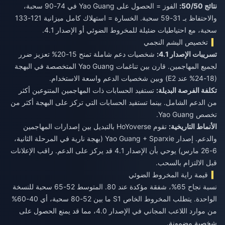
نتائج 50/50:
الفوز = الحصول على Yao Guang في 74-90 سحبة،
والاحتفاظ بـ 31-59 سحبة. الخسارة = استهلاك كامل ميزانية 121-133
سحبة، مع احتياطيات ضئيلة للمخروط الضوئي أو الإصدار 4.1.
تخصيص اليشم النجمي
تسريبات الإصدار 4.1:
شخصيات دعم شاملة تمنح 15-20% تعزيز ضرر
لجميع المهاجمين. قارن بين تناغمات Yao Guang المتخصصة في البهجة
(18-24% عند E2) وبين شخصيات الدعم واسعة الاستخدام.
تكلفة الفرصة البديلة:
تستفيد الحسابات ذات المهاجمين المتنوعين أكثر
من الدعم الشامل. بينما تستفيد الحسابات التي تركز على البهجة أكثر من
تخصص Yao Guang.
الأنماط التاريخية:
تقوم HoYoverse بالتبديل بين إصدارات المهاجمين
والدعم. إصدار Yao Guang + Sparxie (بهجة نارية في المرحلة الثانية،
6-26 مارس) يوحي بأن الإصدار 4.1 قد يركز على الدعم. راقب الإعلانات
قبل الالتزام بالسحب.
قيمة راية المخروط الضوئي
نسبة نجاح 65%، شفقة مؤكدة عند 80. المتوسط 52-65 سحبة للنسخة
الواحدة. يتطلب المخروط الخاص S1 ما بين 52-80 سحبة، أي 40-60%
من موارد اللاعب المجاني في الإصدار 4.0، مما قد يمنع الحصول على
شخصية مضمونة.