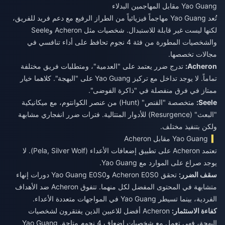
Yao Guang مقابل المهاجمين البدلاء
تُعد Yao Guang مهاجماً فيزيائياً من الطراز الرفيع مع دعم فريد للفريق،
لكنها ليست غير قابلة للاستبدال. شخصيات مثل Acheron وSeele
والشخصيات المطورة من فئة 4 نجوم تحافظ على أداء تنافسي في
مجالات تخصصها.
Acheron:
تدرج ضرر يعتمد على "العدمية"، ومتطلبات فريق مختلفة
تماماً. لا يوجد تداخل مع تركيز Yao Guang على "البهجة". كلاهما خيار
ممتاز في فرق منفصلة في "ذاكرة الفوضى".
Seele:
متخصصة "القنص" (Hunt) من عنصر الكوانتوم، مع ميكانيكية
"البعث" (Resurgence) للأدوار المتتالية. فترات ضرر انفجاري مشابهة
ولكن بتنفيذ مختلف.
Yao Guang مقابل Acheron
تعتمد Acheron على تطبيق إضعافات الأعداء (Pela, Silver Wolf). لا
يوجد صراع على الموارد مع Yao Guang.
سقف الضرر:
تحقق Acheron E0S0 وYao Guang E0S0 دورات إنهاء
متشابهة في المحتوى المفضل لكل منهما. تتفوق Acheron ضد الأهداف
الفردية، بينما تسيطر Yao Guang في المواجهات متعددة الأعداء.
كفاءة الاستثمار:
Acheron أفضل للاعبين الذين يفتقرون لشخصيات
البهجة، فهي تعمل مع شخصيات إضعاف 4 نجوم متاحة. Yao Guang