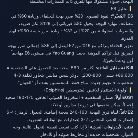
البهجة. جدواه مشكوك فيها للفرق ذات المسارات المختلطة.
تحليل E6
E6 "المُعبّر":
القوة القصوى. 20% ضرر بهجة للحلفاء، وزيادة 60% في
مضاعف مهارة البهجة. يحول 80% فيزيائي إلى 128% لكل ضربة،
والضربات العشوائية من 20% إلى 32% - زيادة ضرر بنسبة 50%+ لهذه
القدرة.
تعزيز الحلفاء يتراكم مع 16% من E2 ليصل إلى 36% إجمالي ضرر بهجة
للفريق قبل تراكم الموهبة. يجعل Yao Guang في مستوى E6 مهاجماً
أول ودعماً نخبويًا.
التكلفة مقابل الفائدة:
أكثر من 560 سحبة بعد الحصول على الشخصية =
89,600+ يشم = 800-1,200 دولار شحن مباشر. يتجاوز تكلفة 3-4
شخصيات 5 نجوم جديدة. متاح فقط للمتحمسين بشدة أو "الحيتان".
أولوية الاستثمار للاعبين المتوسطين (Dolphins)
E0S1 أولاً:
ضمان الشخصية + المخروط الضوئي الخاص. 170-180 سحبة
إجمالاً، يمكن تحقيقها في دورة إصدارين أو ثلاثة.
E2 ثانياً:
لبناة فرق البهجة. 160-240 سحبة إضافية. الجدول الزمني: 4-6
إصدارات للاعب المجاني، 2-3 إصدارات مع البطاقة الشهرية.
تجنب الأيدولونات الفردية
إلا إذا كنت تسعى لنقطة التحول التالية. وجه
الموارد لشخصيات جديدة أو مخاريط ضوئية أو للادخار.