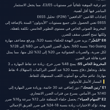
تتم ترقية الموهبة تلقائياً عبر مستويات E3/E5، مما يجعل الاستثمار
المباشر فيها أقل أهمية.
إعدادات اللاعبين "الدافعين" (P2W): تحليل E6S5
E6S5 تعني الحصول على جميع مستويات "الأيدولون" الستة بالإضافة إلى
المخروط الضوئي الخاص في مستوى التطوير الخامس. تكلفة باهظة،
ولكنها تمنح أقصى سقف للضرر.
E6 "المُعبّر":
يزيد ضرر البهجة للحلفاء بنسبة 20%، ويرفع مضاعف مهارة
Yao Guang بنسبة 60%. يحول الضرر الفيزيائي من 80% إلى 128%
لكل ضربة، والضربات العشوائية من 20% إلى 32% لكل منها، مما يمثل
قفزة هائلة في الضرر.
المخروط الخاص S5:
يمنح 48% ضرر حرج، زيادة حد نقاط المهارة بـ 3
نقاط، وتجاهل دفاع بنسبة 20% عند أقصى التراكمات (استهلاك 4 نقاط
مهارة). تناغم مثالي مع أسلوب اللعب المستهلك للنقاط.
المسار الأمثل للأيدولون
E1 "رنين الضحك":
دور إضافي عند 30 خاتمة، وزيادة ضرر المهارة إلى
140% من الأساس. يسرع من فترات الضرر الانفجاري.
E2 "السهام العمياء":
يحصل حلفاء المنطقة على 12% سرعة و16% ضرر
بهجة. تؤكد الاختبارات زيادة بنسبة 18-24% في ضرر الفريق الإجمالي