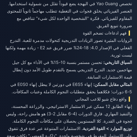
تخصص Yao Guang في البهجة يضع قيوداً تقلل من شمولية استخدامها.
العنصر الفيزيائي يخلق فجوات في التغطية تتطلب مهاجماً ثانوياً للمحتوى
المقاوم للفيزيائي. فكرة "الشخصية الواحدة لكل شيء" تتناقض مع
ضرورة تنويع الفريق.
فهم ادعاءات تضخم القوة
الروايات المثيرة تصور الزيادات التدريجية كتحولات مدمرة للعبة. التدرج
الفعلي في الإصدار 4.0: 18-24% ضرر فريق عند E2 - زيادة مهمة ولكنها
ليست ثورية.
السياق التاريخي:
تحسن مستمر بنسبة 10-15% في الأداء مع كل جيل
مهاجمين جديد. التدرج التدريجي يسمح بالتقدم طويل الأمد دون إبطال
قيمة الاستثمارات السابقة.
المثالي مقابل الممكن:
إنهاء E6S5 في دورتين لا يبطل إنهاء E0S0 في
5-6 دورات؛ فكلاهما يحقق متطلبات النجوم الكاملة وعتبات المكافآت.
واقع دفاع شيو للاعب المجاني
إنهاء الطابق 12 ممكن عبر الاستثمار الاستراتيجي، والزراعة المحسنة،
والتنفيذ المهاري. فارق الدورات (4-6 مقابل 2-3) هو هامش راحة، وليس
فجوة في القدرة. كلا المستويين يحصلان على مكافآت النجوم الكاملة.
توزيع الموارد > القوة الفردية.
الاستثمارات المتنوعة عبر عدة فرق تتفوق
على الاستثمار المفرط في شخصية واحدة. "ذاكرة الفوضى" تكافئ سعة