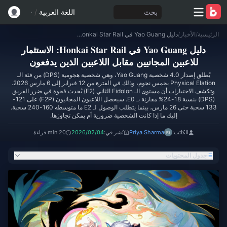
بحث
اللغة العربية
/
الرئيسية
/
الأخبار
/
دليل Yao Guang في Honkai Star Rail: الاستثمار للاعبين المجانيين مقابل اللاعبين الذين يدفعون
دليل Yao Guang في Honkai Star Rail: الاستثمار
للاعبين المجانيين مقابل اللاعبين الذين يدفعون
يُطلق إصدار 4.0 شخصية Yao Guang، وهي شخصية هجومية (DPS) من فئة الـ
Physical Elation بخمس نجوم، وذلك في الفترة من 12 فبراير إلى 6 مارس 2026.
وتكشف الاختبارات أن مستوى الـ Eidolon الثاني (E2) يُحدث فجوة في ضرر الفريق
(DPS) بنسبة 18-24% مقارنة بـ E0. سيحصل اللاعبون المجانيون (F2P) على 121-
133 سحبة حتى 26 مارس، بينما يتطلب الوصول لـ E2 ما متوسطه 160-240 سحبة.
إليك ما إذا كانت الشخصية ضرورية أم يمكن تجاوزها.
الكاتب:
Priya Sharma
نُشر في:
2026/02/04
20 min قراءة
جدول المحتويات