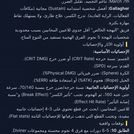
March 7th: تناغم التجميد، تقليل الضرر.
Gallagher:
أفضل شخصية استدامة (Sustain) مجانية (مكافآت
الفعاليات، الراية العادية). تدرج الكسر، علاج طارئ، ولا يستهلك نقاط
مهارة بكثرة.
فريق "البهجة الخالص" أقل جدوى للاعبين المجانيين بسبب محدودية
شخصيات البهجة 5 نجوم. الفرق الهجينة تستفيد من التنوع المتاح.
أولوية الآثار والإحصائيات
الإحصائيات الأساسية:
الجسم: نسبة حرجة (CRIT Rate) أو ضرر حرج (CRIT DMG).
القدم: سرعة (SPD).
الكرة (Sphere): ضرر فيزيائي (Physical DMG%).
الحبل (Rope): هجوم (ATK%) أو استعادة طاقة (ERR%).
أولوية الإحصائيات الجانبية:
نسبة حرجة/ضرر حرج بنسبة 70/140، سرعة
حتى عتبة 160، ثم الهجوم. تجنب "تأثير الكسر" (Break Effect) و"نسبة
إصابة التأثير" (Effect Hit Rate).
للاعبين المجانيين: ابحث عن قطع تحتوي على 3-4 إحصائيات جانبية
مفيدة، وتجنب القطع التي تذهب ترقياتها للإحصائيات الثابتة (Flat stats).
توقعات واقعية
الطابق 10:
5-6 دورات مع فرق 4 نجوم محسنة ومجموعات Diviner.