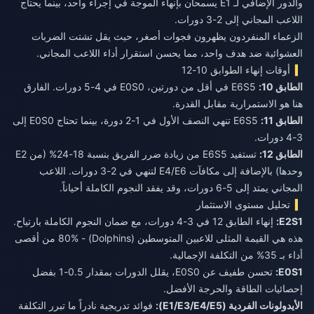
والدور الإضافي لـ E1 يسمحان بإنهاء الموجة في إجراء واحد، بينما يحتاج
اللاعب المجاني إلى 2-3 دورات.
الزعماء المنفردون يظهرون فجوات أصغر، حيث يقل تشتت الضربات
العشوائية ضد هدف واحد، مما يحسن استقرار أداء اللاعب المجاني.
أوقات إنهاء الطوابق 10-12
الطابق 10:
E6S5 في أقل من دورتين، E0S0 في 4-5 دورات. الفارق
هنا هو الاستمرارية مقابل القدرة.
الطابق 11:
E6S5 تنهي النصف الأول في 1-2 دورة، بينما تحتاج E0S0 إلى
3-4 دورات.
الطابق 12:
تستفيد E6S5 من زيادة ضرر الفريق بنسبة 18-24% (من E2
وحدها) بالإضافة إلى مكافآت E4/E6 لتنهي في 2-3 دورات. اللاعب
المجاني يمتد إلى 5-6 دورات، وقد يفقد النجوم الكاملة أحياناً.
تحليل مستوى الاستثمار
E2S1:
إنهاء الطابق 12 في 3-4 دورات، مع ضمان النجوم الكاملة بارتياح.
هذه هي القيمة المثلى للاعبين المتوسطين (Dolphins) - 80% من أقصى
أداء بـ 35% من التكلفة الإجمالية.
E0S1:
تحسن طفيف عن E0S0، يقلل الدورات بمقدار 0.5-1 بفضل
إحصائيات الطاقة والحرجة الأفضل.
الأيدولونات الفردية (E1/E3/E4/E5):
فوائد تدريجية نادراً ما تبرر التكلفة