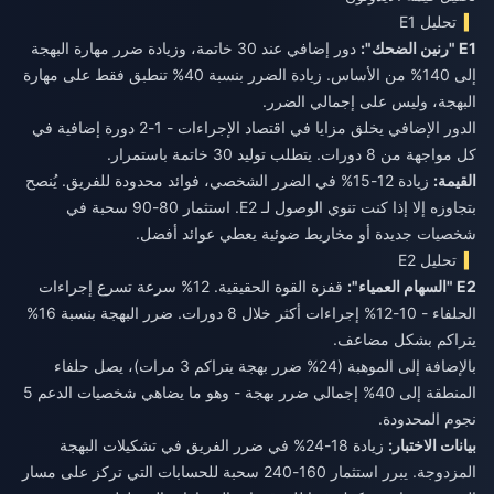
تحليل E1
E1 "رنين الضحك":
دور إضافي عند 30 خاتمة، وزيادة ضرر مهارة البهجة
إلى 140% من الأساس. زيادة الضرر بنسبة 40% تنطبق فقط على مهارة
البهجة، وليس على إجمالي الضرر.
الدور الإضافي يخلق مزايا في اقتصاد الإجراءات - 1-2 دورة إضافية في
كل مواجهة من 8 دورات. يتطلب توليد 30 خاتمة باستمرار.
القيمة:
زيادة 12-15% في الضرر الشخصي، فوائد محدودة للفريق. يُنصح
بتجاوزه إلا إذا كنت تنوي الوصول لـ E2. استثمار 80-90 سحبة في
شخصيات جديدة أو مخاريط ضوئية يعطي عوائد أفضل.
تحليل E2
E2 "السهام العمياء":
قفزة القوة الحقيقية. 12% سرعة تسرع إجراءات
الحلفاء - 10-12% إجراءات أكثر خلال 8 دورات. ضرر البهجة بنسبة 16%
يتراكم بشكل مضاعف.
بالإضافة إلى الموهبة (24% ضرر بهجة يتراكم 3 مرات)، يصل حلفاء
المنطقة إلى 40% إجمالي ضرر بهجة - وهو ما يضاهي شخصيات الدعم 5
نجوم المحدودة.
بيانات الاختبار:
زيادة 18-24% في ضرر الفريق في تشكيلات البهجة
المزدوجة. يبرر استثمار 160-240 سحبة للحسابات التي تركز على مسار