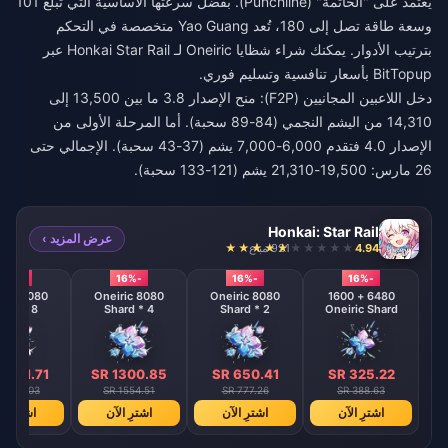
يعتمد على "الخاتمة" (Punchline). بفضل سرعتها الأساسية التي تبلغ 101
وسعة طاقة تصل إلى 180، تُعد Yao Guang متخصصة في التحكم
بترتيب الأدوار. يمكنك
شراء شظايا Oneiric لـ Honkai Star Rail
عبر
BitTopup بأسعار تنافسية وتسليم فوري.
دخل اللاعبين المجانيين (F2P): منح الإصدار 3.8 ما بين 13,500 إلى
14,310 من اليشم النجمي (84-89 سحبة). أما المرحلة الأولى من
الإصدار 4.0 فتقدم 6,000-7,000 يشم (37-43 سحبة). الإجمالي حتى
26 مارس: 19,500-21,310 يشم (121-133 سحبة).
Honkai: Star Rail
عرض المزيد ›
4.94
921 مباع
-16%
-16%
-16%
-16%
neiric
8080 Oneiric
8080 Oneiric
6480 + 1600
ard * 8
Shard * 4
Shard * 2
Oneiric Shard
2601.71
SR 1300.85
SR 650.41
SR 325.22
 3109.03
SR 1554.51
SR 777.26
SR 388.63
اشترِ الآن
اشترِ الآن
اشترِ الآن
اشترِ ال