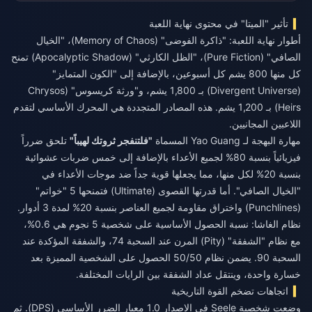
تأثير "الميتا" في محتوى نهاية اللعبة
أطوار نهاية اللعبة: "ذاكرة الفوضى" (Memory of Chaos)، "الخيال
الصافي" (Pure Fiction)، "الظل الكارثي" (Apocalyptic Shadow) تمنح
كل منها 800 يشم كل أسبوعين، بالإضافة إلى "الكون المتمايز"
(Divergent Universe) بـ 1,800 يشم، و"ورثة كريسوس" (Chrysos
Heirs) بـ 1,200 يشم. هذه المصادر المتجددة هي المحرك الأساسي لتقدم
اللاعبين المجانيين.
مهارة البهجة لـ Yao Guang المسماة
"فلتنفجر ثروتك لهيباً"
تلحق ضرراً
فيزيائياً بنسبة 80% لجميع الأعداء بالإضافة إلى خمس ضربات عشوائية
بنسبة 20% لكل منها، مما يجعلها قوية جداً ضد موجات الأعداء في
"الخيال الصافي". أما قدرتها القصوى (Ultimate) فتمنحها 5 "خواتم"
(Punchlines) واختراق مقاومة لجميع العناصر بنسبة 20% لمدة 3 أدوار.
نظام الغاشا: نسبة الحصول الأساسية على شخصية 5 نجوم هي 0.6%،
مع نظام "الشفقة" (Pity) المرن عند السحبة 74، والشفقة المؤكدة عند
السحبة 90. يضمن نظام 50/50 الحصول على الشخصية المميزة بعد
خسارة واحدة، وينتقل عداد الشفقة بين الرايات المختلفة.
اتجاهات تضخم القوة التاريخية
وضعت شخصية Seele في الإصدار 1.0 معيار الضرر الأساسي (DPS). ثم