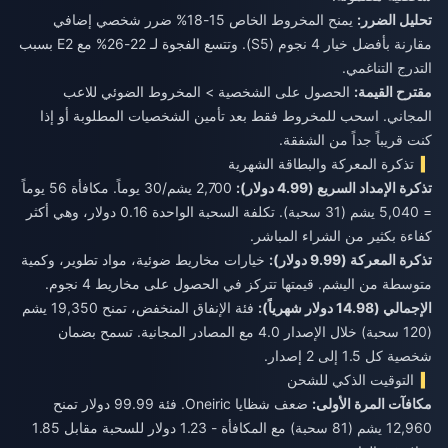
تحليل الضرر:
يمنح المخروط الخاص 15-18% ضرر شخصي إضافي
مقارنة بأفضل خيار 4 نجوم (S5). وتتسع الفجوة لـ 22-26% مع E2 بسبب
التدرج التناغمي.
مقترح القيمة:
الحصول على الشخصية > المخروط الضوئي للاعب
المجاني. اسحب للمخروط فقط بعد تأمين الشخصيات المطلوبة أو إذا
كنت قريباً جداً من الشفقة.
تذكرة المعركة والبطاقة الشهرية
تذكرة الإمداد السريع (4.99 دولار):
2,700 يشم/30 يوماً. مكافأة 56 يوماً
= 5,040 يشم (31 سحبة). تكلفة السحبة الواحدة 0.16 دولار، وهي أكثر
كفاءة بكثير من الشراء المباشر.
تذكرة المعركة (9.99 دولار):
خيارات مخاريط ضوئية، مواد تطوير، وكمية
متوسطة من اليشم. قيمتها تتركز في الحصول على مخاريط 4 نجوم.
الإجمالي (14.98 دولار شهرياً):
فئة الإنفاق المنخفض، تمنح 19,350 يشم
(120 سحبة) خلال الإصدار 4.0 مع المصادر المجانية. تسمح بضمان
شخصية كل 1.5 إلى 2 إصدار.
التوقيت الذكي للشحن
مكافآت المرة الأولى:
ضعف شظايا Oneiric. فئة 99.99 دولار تمنح
12,960 يشم (81 سحبة) مع المكافأة - 1.23 دولار للسحبة مقابل 1.85