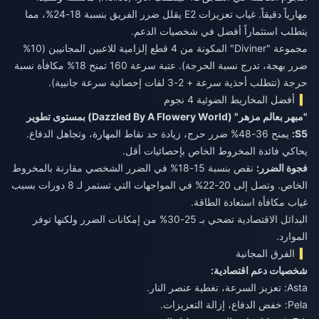
مهارياً دقيقاً. غياب تعزيزات E2 يقلل ضرر الفريق بنسبة 18-24%، مما
يتطلب استثماراً أفضل في شخصيات الدعم.
مجموعة "Diviner" المكونة من 4 قطع إلزامية للاعبين المجانيين (10%
ضرر بهجة، تدرج نسبة الحرجة). عتبة سرعة 160 تمنح 18% مكافأة نسبة
حرجة (تتطلب أحذية سرعة + 2-3 لفات إحصائية سرعة جانبية).
أفضل المخاريط الضوئية 4 نجوم
"مبهر بعالم مزهر" (Dazzled By A Flowery World) بمستوى تطوير
S5:
يمنح 36-48% ضرر حرج، زيادة حد نقاط المهارة، وتجاهل الدفاع.
يحاكي فائدة المخروط الخاص بإحصائيات أقل.
فجوة الضرر:
نقص بنسبة 15-18% في الضرر الشخصي مقارنة بالمخروط
الخاص. وتصل إلى 20-22% في المواجهات التي تستمر لـ 8 دورات بسبب
غياب مكافأة استعادة الطاقة.
البدائل الاقتصادية تضحي بـ 25-30% من إمكانات الضرر ولكنها توفر
الموارد.
الفرق المجانية
شخصيات دعم اقتصادية:
Asta: تعزيز السرعة، تغطية عنصر النار.
Pela: خفض الدفاع، إزالة التعزيزات.