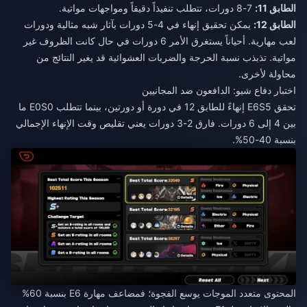
الطابق 11:
7-8 دورات، تتطلب تنفيذاً دقيقاً ومواجهات مواتية.
الطابق 12:
يمكن تحقيق إنهاء في 4-5 دورات بآثار شبه مثالية ودورات
لعب مهارية. أحياناً يستغرق الأمر 6 دورات في حال كانت الظروف غير
مواتية. تذبذب نسبة الحرجة والضربات العشوائية قد يغير النتائج من
محاولة لأخرى.
اختبار دفاع شيو: الدافعون ضد المجانيين
تحقق E6S5 إنهاءً للطابق 12 في دورة أو دورتين، بينما تتطلب E0S0 ما
بين 4 إلى 6 دورات. فارق 2-3 دورات يعني تقليص وقت الإنهاء الإجمالي
بنسبة 40-50%.
المحتوى متعدد الموجات يوسع الفجوة؛ فمضاعف مهارة E6 بنسبة 60%