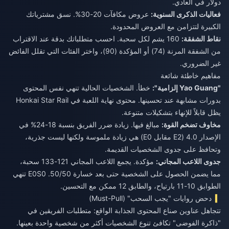
دولار في العادي.
فعاليات الذكرى السنوية:
عروض مكافآت 20-30%. نسق مشترياتك
الكبيرة لتتزامن مع العروض المحدودة.
نقاط الشفقة:
160 يشم لكل سحبة. احسب متطلباتك بدقة عند الاقتراب
من الشفقة المرنة (74) أو المؤكدة (90)، واختر الفئات التي تقلل الفائض
غير الضروري.
مفاهيم خاطئة شائعة
"Yao Guang إلزامية":
خطأ. الشخصيات الحالية تنهي نفس المحتوى
بدورات مشابهة عند تحسينها. محتوى نهاية اللعبة في Honkai Star Rail
يظل قابلاً للإنهاء بتشكيلات متنوعة.
مخاوف تضخم القوة:
مبالغ فيها. زيادة ضرر الفريق بنسبة 18-24% في
الإصدار 4.0 (E2 مقابل E0) هي زيادة ملموسة ولكنها ليست جذرية،
وتحافظ على جدوى الشخصيات القديمة.
جدوى اللاعب المجاني:
مؤكدة. يجمع اللاعب المجاني 121-133 سحبة،
مما يضمن الحصول على الشخصية حتى بعد خسارة 50/50. E0S0 تنهي
الطوابق 10-11 بارتياح، والطابق 12 ممكن مع التحسين.
دحض روايات "يجب السحب" (Must-Pull)
تتجاهل عناوين صناع المحتوى الجذابة الواقع: متطلبات الفريقين في
"ذاكرة الفوضى" تكافئ تنوع الشخصيات أكثر من شخصية واحدة بعينها.