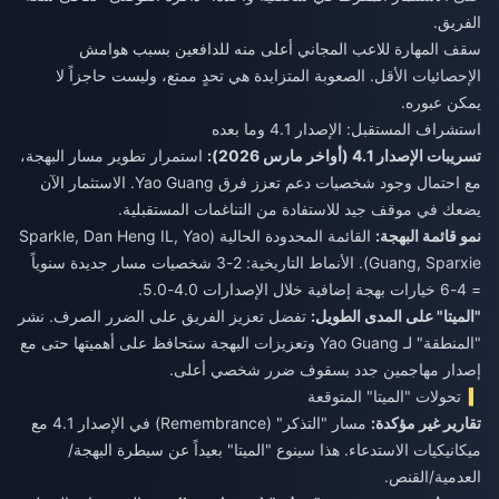
الفريق.
سقف المهارة للاعب المجاني أعلى منه للدافعين بسبب هوامش
الإحصائيات الأقل. الصعوبة المتزايدة هي تحدٍ ممتع، وليست حاجزاً لا
يمكن عبوره.
استشراف المستقبل: الإصدار 4.1 وما بعده
تسريبات الإصدار 4.1 (أواخر مارس 2026):
استمرار تطوير مسار البهجة،
مع احتمال وجود شخصيات دعم تعزز فرق Yao Guang. الاستثمار الآن
يضعك في موقف جيد للاستفادة من التناغمات المستقبلية.
نمو قائمة البهجة:
القائمة المحدودة الحالية (Sparkle, Dan Heng IL, Yao
Guang, Sparxie). الأنماط التاريخية: 2-3 شخصيات مسار جديدة سنوياً
= 4-6 خيارات بهجة إضافية خلال الإصدارات 4.0-5.0.
"الميتا" على المدى الطويل:
تفضل تعزيز الفريق على الضرر الصرف. نشر
"المنطقة" لـ Yao Guang وتعزيزات البهجة ستحافظ على أهميتها حتى مع
إصدار مهاجمين جدد بسقوف ضرر شخصي أعلى.
تحولات "الميتا" المتوقعة
تقارير غير مؤكدة:
مسار "التذكر" (Remembrance) في الإصدار 4.1 مع
ميكانيكيات الاستدعاء. هذا سينوع "الميتا" بعيداً عن سيطرة البهجة/
العدمية/القنص.