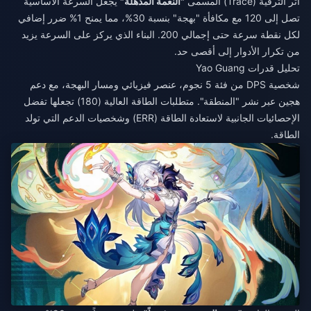
أثر الترقية (Trace) المسمى
"النعمة المذهلة"
يجعل السرعة الأساسية
تصل إلى 120 مع مكافأة "بهجة" بنسبة 30%، مما يمنح 1% ضرر إضافي
لكل نقطة سرعة حتى إجمالي 200. البناء الذي يركز على السرعة يزيد
من تكرار الأدوار إلى أقصى حد.
تحليل قدرات Yao Guang
شخصية DPS من فئة 5 نجوم، عنصر فيزيائي ومسار البهجة، مع دعم
هجين عبر نشر "المنطقة". متطلبات الطاقة العالية (180) تجعلها تفضل
الإحصائيات الجانبية لاستعادة الطاقة (ERR) وشخصيات الدعم التي تولد
الطاقة.