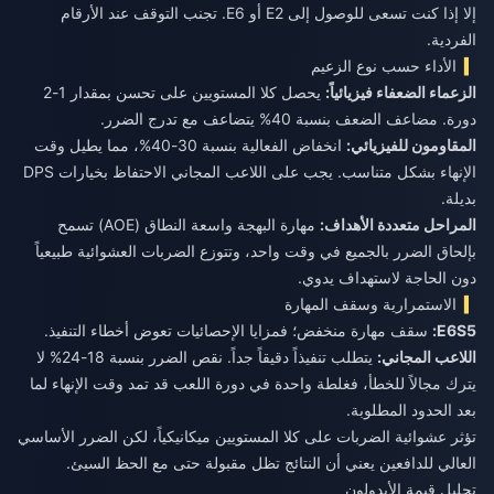
إلا إذا كنت تسعى للوصول إلى E2 أو E6. تجنب التوقف عند الأرقام
الفردية.
الأداء حسب نوع الزعيم
الزعماء الضعفاء فيزيائياً:
يحصل كلا المستويين على تحسن بمقدار 1-2
دورة. مضاعف الضعف بنسبة 40% يتضاعف مع تدرج الضرر.
المقاومون للفيزيائي:
انخفاض الفعالية بنسبة 30-40%، مما يطيل وقت
الإنهاء بشكل متناسب. يجب على اللاعب المجاني الاحتفاظ بخيارات DPS
بديلة.
المراحل متعددة الأهداف:
مهارة البهجة واسعة النطاق (AOE) تسمح
بإلحاق الضرر بالجميع في وقت واحد، وتتوزع الضربات العشوائية طبيعياً
دون الحاجة لاستهداف يدوي.
الاستمرارية وسقف المهارة
E6S5:
سقف مهارة منخفض؛ فمزايا الإحصائيات تعوض أخطاء التنفيذ.
اللاعب المجاني:
يتطلب تنفيذاً دقيقاً جداً. نقص الضرر بنسبة 18-24% لا
يترك مجالاً للخطأ، فغلطة واحدة في دورة اللعب قد تمد وقت الإنهاء لما
بعد الحدود المطلوبة.
تؤثر عشوائية الضربات على كلا المستويين ميكانيكياً، لكن الضرر الأساسي
العالي للدافعين يعني أن النتائج تظل مقبولة حتى مع الحظ السيئ.
تحليل قيمة الأيدولون