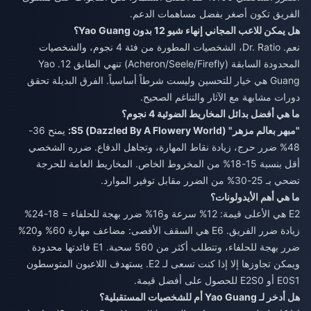
الفريق تكون أصغر بفضل مساهمات الدعم.
هل يمكن للاعب المجاني إنهاء شيو 12 بدون Yao Guang؟
نعم. Dr. Ratio، الشخصيات المطورة من فئة 4 نجوم، والشخصيات
المحدودة السابقة (Acheron/Seele/Firefly) تنهي الطابق 12. Yao
Guang هي خيار للتحسين وليست شرطاً أساسياً. الفرق البديلة تحقق
دورات مشابهة مع الآثار والتناغم الصحيح.
ما هي أفضل بدائل المخاريط الضوئية 4 نجوم؟
"مبهر بعالم مزهر" (Dazzled By A Flowery World) S5:
يمنح 36-
48% ضرر حرج، زيادة نقاط المهارة، وتجاهل الدفاع. ضرره الشخصي
أقل بنسبة 15-18% من المخروط الخاص. المخاريط العامة للحرجة
تضحي بـ 25-30% من الضرر مقابل توفير الموارد.
ما هي أهم الأيدولونات؟
E2 هي الأعلى قيمة: 12% سرعة و16% ضرر بهجة للحلفاء = 18-24%
زيادة ضرر الفريق. E6 هي السقف الأقصى: مضاعف مهارة 60% و20%
ضرر بهجة للحلفاء، وتتطلب أكثر من 560 سحبة. E1 فائدتها محدودة
ويمكن تجاوزها إلا إذا كنت تسعى لـ E2. يستهدف اللاعبون المتوسطون
E0S1 أو E2S0 للحصول على أفضل قيمة.
هل أدخر لـ Yao Guang أم للشخصيات المستقبلية؟