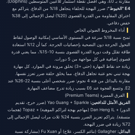
مقارنة بـ E0، وهي أفضل نقطة استثمار للاعبين المتوسطين (Dolphins).
E4 "الخيوط":
ضرر البهجة للحلفاء يتجاهل 18% من الدفاع. يتراكم مع
اختراق المقاومة من القدرة القصوى (20%) ليصل الإجمالي إلى 38%
خفض دفاعي.
أداء المخروط الضوئي الخاص
تمنح نسبة 18% سرعة في المستوى الأساسي إمكانية الوصول لنقاط
التحول الحرجة دون التضحية بإحصائيات الحرجة. كما أن 12% استعادة
طاقة تقلل وقت دورة القدرة القصوى بنسبة 10-15%، مما يعني قدرة
قصوى إضافية في كل مواجهة من 5 دورات.
زيادة حد نقاط المهارة (حتى +3) تخلق مرونة في الموارد. كل مهارة
بهجة تبني نحو عتبة تجاهل الدفاع، مما يخلق حلقة ضرر تعزز نفسها.
مقارنة بالبدائل من فئة 4 نجوم: ضرر شخصي أعلى بنسبة 22-26% عند
E2. وتتسع الفجوة عند E6 بسبب زيادة تدرج مضاعف المهارة.
الفرق المميزة (Premium Teams)
الفريق الأمثل للدافعين:
Yao Guang + Sparkle (ضرر حرج، تقديم
الدور) + Dan Heng IL (مهاجم بهجة لتراكم الموهبة) + Topaz (هجمات
منسقة). يتراكم تعزيز الضرر بنسبة 24% ثلاث مرات ليصل الإجمالي إلى
72% زيادة في ضرر البهجة.
البدائل:
Gallagher (تناغم الكسر، علاج) أو Fu Xuan (مشاركة نسبة