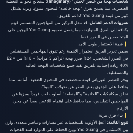
شخصيات بهجة من عنصر "تخيلي" (Imaginary):
ستعالج فجوات التغطية
العنصرية، مما يسمح بفرق "بهجة خالصة" لمحتوى متنوع، ويزيد بشكل
كبير من قيمة Yao Guang كداعم للفريق.
تسريبات الدعم الشامل:
قد تنقل التركيز من المهاجمين المستثمر فيهم
بكثافة إلى الفرق المتوازنة، مما يفضل تصميم Yao Guang الهجين على
المتخصصين في الضرر فقط.
قيمة الاستثمار طويل الأمد
يضمن تعزيز الفريق استمرار الأهمية رغم تفوق المهاجمين المستقبليين
في الضرر الشخصي. 24% ضرر بهجة (تراكم 3 مرات) + 16% من E2 =
40% زيادة إجمالية للفريق تفيد جميع شخصيات البهجة الحالية
والمستقبلية.
يوفر العنصر الفيزيائي قيمة متخصصة في المحتوى الضعيف أمامه، مما
يحافظ على الجدوى بغض النظر عن تحولات "الميتا".
تخلق ميكانيكيات "الخاتمة" و"المنطقة" أسلوب لعب فريداً يميزها عن
المهاجمين التقليديين، مما يحافظ على اهتمام اللاعبين بعيداً عن مجرد
الأرقام.
بناء فرق مرنة
تنويع القائمة:
أعطِ الأولوية للشخصيات عبر مسارات وعناصر متعددة. وازن
بين الاستثمار في Yao Guang وبين الحفاظ على الموارد لسد الفجوات