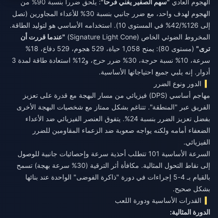
الهجوم العادي
"سهم الصفير يغني فرحاً"
: يلحق ضرراً بنسبة 90% من
الهجوم لهدف واحد، مع ضرر جانبي بنسبة 30% للأعداء المجاورين (تصل
إلى 126%/42% في المستوى 10). استخدامه الأساسي هو لتوليد الطاقة.
المخروط الضوئي الخاص (Signature Light Cone)
"عندما قررت أن
ترى"
(مستوى 80): يمنح 1,058 حياة، 529 هجوم، 529 دفاع، 18%
سرعة، 10% نسبة حرجة، 30% ضرر حرج، و12% استعادة طاقة لمدة 3
أدوار. إنه يلبي جميع احتياجاتها الأساسية.
الدور ونوع الضرر
مهاجم أساسي (DPS) فيزيائي من مسار البهجة مع قدرة على تعزيز
الفريق عبر "المنطقة". تتناغم بشكل ممتاز مع شخصيات البهجة الأخرى
بفضل تعزيز الضرر بنسبة 24%. يتفوق العنصر الفيزيائي ضد الأعداء
الضعفاء أمامه ولكنه يواجه صعوبة ضد الزعماء المقاومين للضرر
الفيزيائي.
السرعة الأساسية 101 تتطلب أحذية سرعة وإحصائيات جانبية للوصول
إلى نقاط التحول المثالية. مكافأة أثر الترقية (30% سرعة بهجة) تسمح
بالقيام بـ 4-5 إجراءات في دورة "ذاكرة الفوضى" الواحدة عند بنائها
بشكل صحيح.
القدرات الأساسية ودورة اللعب
الدورة المثالية: