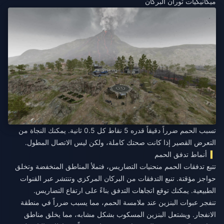
ميكانيكيات ثوران البركان
تسبب الحمم ضرراً دقيقاً قدره 5 نقاط كل 0.5 ثانية. يمكنك النجاة من
التعرض القصير إذا كانت صحتك كاملة، ولكن ليس الاتصال المطول.
أنماط تدفق الحمم
تتبع تدفقات الحمم منحنيات التضاريس، فتملأ المناطق المنخفضة وتخلق
حواجز مؤقتة. تنبع التدفقات من البركان المركزي وتنتشر عبر القنوات
الطبيعية. يمكنك توقع اتجاهات التدفق بناءً على ارتفاع التضاريس.
تنفجر عبوات البنزين عند ملامسة الحمم، مما يسبب ضرراً في منطقة
الانفجار. ويشتعل البنزين المسكوب بشكل مشابه، مما يخلق مناطق