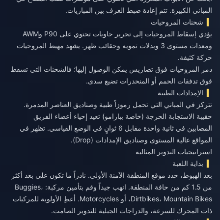
المباني الكبيرة. تتم إعادة ضبط الغرف بين المباريات.
شحنات المروحيات
يؤدي إسقاط المروحيات إلى تحرير حاويات تحتوي على P90 وAWM
ومعدات مستوى 3 وبدلات تمويه وحقائب ظهر. يشهد مهبط المروحيات
حركة كثيفة.
دمر المروحيات فوق تضاريس يمكن الوصول إليها؛ فالشحنات التي تسقط
فوق تدفقات الحمم أو المنحدرات تضيع سدى.
الإمدادات الطبية
تتركز في المباني التي تحمل رموزاً طبية وصناديق العناصر المدمرة.
حقيبة الاستجابة الحرجة (خاصة ببارامو) تعيد إحياء أعضاء الفريق
المصابين في ثانية واحدة مقابل 6 ثوانٍ في الوضع القياسي. تظهر في
المواقع عالية المستوى وصناديق الإمدادات (Drop).
استراتيجيات التدوير المثالية
بداية اللعبة
بعد الهبوط، حدد موقع المنطقة الآمنة الأولى. نادراً ما تكون على بعد أكثر
من 1.5 كم من حافة المنطقة. انهب جيداً وقم بتأمين مركبة: Buggies،
Dirtbikes، Mountain Bikes، أو Motorcycles. أعطِ الأولوية للمركبات
ذات المحرك للسرعة، والدراجات الجبلية للتدوير الصامت.