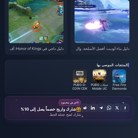
دليل بناء أوديت: أفضل الأسلحة، وال
دليل داجي في Honor of Kings: أف
قطع، والفرق | أغسطس 2026
ضل 10 حيل | أغسطس 2026
المنتجات الموصى بها
Free Fire
عملات PUBG
PUBG G-
COIN CDK
Mobile UC
Diamonds
(LATAM)
عرض محدود
شارك واربح خصماً يصل إلى 10%
شارك لفتح عجلة الحظ.