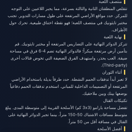
منتصف اللعبة
تتقلص المنطقتان الثانية والثالثة بسرعة، مما يجبر اللاعبين على التوجه
للمركز. حدد مواقع الأراضي المرتفعة على طول مسارات التدوير. تجنب
مختبر تايثونيك في منتصف اللعبة؛ فهو نقطة اختناق طبيعية. تحرك حول
الأطراف.
نهاية اللعبة
تتركز الدوائر النهائية على التضاريس المرتفعة أو مختبر تايثونيك. قم
بتأمين أرض مرتفعة مبكراً؛ فالدوائر النهائية تضم 4-6 فرق في مساحة
ضيقة. العب بحذر، واستهدف الفرق الضعيفة التي تخوض قتالات أخرى
(Third-party).
أثناء الثوران
لا تعبر أبداً تدفقات الحمم النشطة. حدد طرقاً بديلة باستخدام الأراضي
المرتفعة أو التصميمات الداخلية للمباني. استخدم تدفقات الحمم دفاعياً
بوضعها بينك وبين ملاحقيك.
تكتيكات القتال
تفضل مساحة بارامو (3x3 كم) الأسلحة القريبة إلى متوسطة المدى. يبلغ
متوسط مسافات الاشتباك 50-150 متراً، بينما تجبر الدوائر النهائية على
القتال في مسافة أقل من 50 متراً.
أفضل الأسلحة