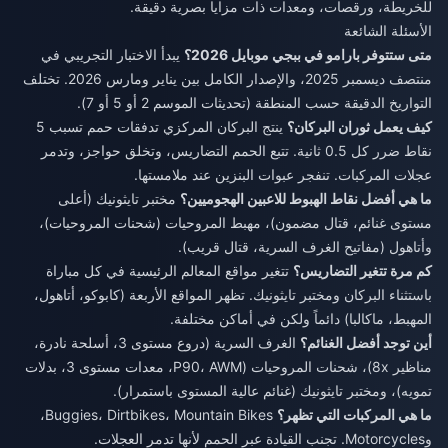
للخريطة، ورقصات، ومعدات ذات مزايا بصرية دقيقة.
الأسئلة الشائعة
متى ستتوفر بارامو في ببجي موبايل 2026؟
يبدأ الاختبار التجريبي في
منتصف ديسمبر 2025، والإصدار الكامل بين يناير ومارس 2026. تختلف
التواريخ الدقيقة حسب المنطقة (تحديثات الموسم 2 أو 5 أو 7).
كيف يعمل ثوران البركان؟
ينتج البركان المركزي تدفقات حمم تسبب 5
نقاط ضرر كل 0.5 ثانية. تتبع الحمم التضاريس، وتخلق حواجز، وتدمر
عجلات المركبات. تنفجر عبوات البنزين عند ملامستها.
ما هي أفضل نقاط الهبوط للاعبين الهجوميين؟
مختبر تايثونيك (أعلى
مستوى غنائم، قتال مضمون)، مهبط المروحيات (شحنات المروحيات)،
وأتاهول (مفاتيح الغرف السرية، قتال قريب).
كم مرة تتغير التضاريس؟
تتغير مواقع المعالم الرئيسية في كل مباراة
باستثناء البركان ومختبر تايثونيك. تظهر المواقع الأربعة (كابوكو، أتاهول،
المهبط، ماكالبا) دائماً ولكن في أماكن مختلفة.
أين توجد أفضل الغنائم؟
الغرف السرية (دروع مستوى 3، أسلحة نادرة،
مناظير 8x)، شحنات المروحيات (P90، AWM، معدات مستوى 3، بدلات
تمويه)، ومختبر تايثونيك (غنائم عالية المستوى باستمرار).
ما هي المركبات التي تظهر؟
Buggies، Dirtbikes، Mountain Bikes،
وMotorcycles. تجنب القيادة عبر الحمم لأنها تدمر العجلات.