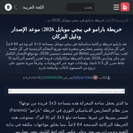
بحث
اللغة العربية
/
الرئيسية
/
الأخبار
/
خريطة بارامو في ببجي موبايل 2026: موعد الإصدار ودليل البركان
خريطة بارامو في ببجي موبايل 2026: موعد الإصدار
ودليل البركان
تعد بارامو خريطة بركانية ديناميكية في ببجي موبايل بمساحة 3×3 كم وتدعم 64 لاعباً
في كل مباراة، وتتميز بتضاريس متغيرة تعيد توزيع المعالم الرئيسية في كل جلسة
لعب. يبدأ الاختبار التجريبي (Beta) في منتصف ديسمبر 2026، مع توقع الإصدار الكامل
بين يناير ومارس 2026. تقدم الخريطة ميكانيكيات فريدة لضرر الحمم البركانية (5
نقاط ضرر كل 0.5 ثانية)، وإمدادات جوية عبر المروحيات، وغرفاً سرية تحتوي على
دروع من المستوى الثالث وأسلحة نادرة.
الكاتب:
Ryan Patel
نُشر في:
2026/02/08
9 min قراءة
جدول المحتويات
ما الذي يجعل ساحة المعركة هذه بمساحة 3x3 فريدة من نوعها؟
يبرز نظام التضاريس الديناميكي الثوري في خريطة "بارامو" (Paramo)
كعنصر يميزها عن غيرها. بمساحة تبلغ 3x3 كم (9 كم²)، تستوعب هذه
الخريطة البركانية المدمجة 64 لاعباً، مما يخلق مواجهات مكثفة في بداية
اللعبة وتدويرات سريعة. وعلى عكس الخرائط الثابتة، تتغير تضاريس