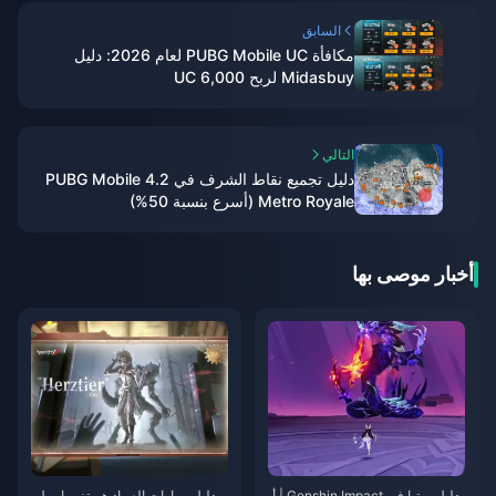
السابق
مكافأة PUBG Mobile UC لعام 2026: دليل
Midasbuy لربح 6,000 UC
التالي
دليل تجميع نقاط الشرف في PUBG Mobile 4.2
Metro Royale (أسرع بنسبة 50%)
أخبار موصى بها
دليل ميتيا في Genshin Impact | أ
دليل مهارات الصياد هيرتزير إيميل