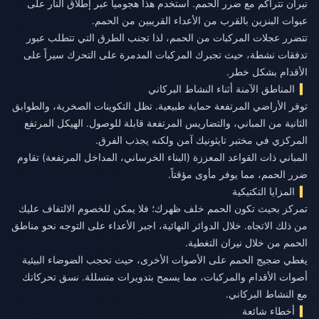
نيران تتراكم مع ضرر الحمم. استخدم هذا هجومياً عبر إطلاق النار على
عبوات البنزين بالقرب من الأعداء القريبين من الحمم.
تتضرر عجلات المركبات من الحمم، لذا تجنب الطرق التي تتطلب عبور
تدفقات نشطة، حيث تجبرك المركبات المدمرة على التحرك سيراً على
الأقدام بشكل خطر.
المناطق الآمنة أثناء النشاط البركاني
توفر الأراضي المرتفعة حماية طبيعية. تظل التكوينات الصخرية، والطوابق
الثانية من المباني، والتضاريس المرتفعة قابلة للوصول. الهيكل المرتفع
المركزي في مختبر تايثونيك آمن ولكنه يجذب الفرق.
المباني ذات القواعد المعززة (البناء الخرساني، المداخل المرتفعة) تقاوم
ضرر الحمم، مما يوفر مأوى مؤقتاً.
المزايا التكتيكية
تمركز بحيث تكون الحمم خلف ظهرك؛ فلا يمكن للخصوم الالتفاف عليك
من ذلك الاتجاه. خلال الدوائر النهائية، اجبر الأعداء على التوجه نحو مناطق
الحمم من خلال نيران التغطية.
يغطي ضجيج الحمم على الأصوات الأخرى، حيث تحجب الضوضاء البيئية
أصوات الأقدام والمركبات، مما يسمح بتدويرات متسللة. نسق تحركاتك
مع النشاط البركاني.
أخطاء شائعة