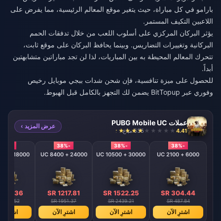
بارامو في كل مباراة، حيث يتغير موقع المعالم الرئيسية، مما يفرض على
اللاعبين التكيف المستمر.
يؤثر البركان المركزي على أسلوب اللعب من خلال تدفقات الحمم
البركانية وتغييرات التضاريس. وبينما يحافظ البركان على موقع ثابت،
تتحرك المعالم المحيطة به بين المباريات، لذا لن تجد مباراتين متشابهتين
أبداً.
للحصول على ميزة تنافسية، فإن
شحن شدات ببجي موبايل رخيص
وفوري
عبر BitTopup يضمن لك التجهز بالكامل قبل الهبوط.
عملات PUBG Mobile UC
عرض المزيد ›
4.41
535 مباع
-38%
-38%
-38%
-38%
18000 + 6300 UC
24000 + 8400 UC
30000 + 10500 UC
6000 + 2100 UC
 913.36
SR 1217.81
SR 1522.25
SR 304.44
 1463.52
SR 1951.37
SR 2439.21
SR 487.84
اشترِ الآن
اشترِ الآن
اشترِ الآن
اشترِ ال