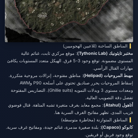
المناطق الساخنة (للاعبين الهجوميين)
مختبر تايثونيك (Tythonic Lab)
: موقع مركزي ثابت، غنائم عالية
المستوى مضمونة. توقع وجود 3-5 فرق. الهيكل متعدد المستويات يكافئ
مهارات القتال الرأسي.
مهبط المروحيات (Helipad)
: مناطق مفتوحة، إنزالات مروحية متكررة.
إسقاط المروحيات يحرر صناديق تحتوي على أسلحة P90 وAWM
ومعدات مستوى 3 وبدلات التمويه (Ghillie suits). التضاريس المفتوحة
تفضل دقة التصويب العالية.
أتاهول (Atahul)
: مجمع معابد بغرف متغيرة تشبه المتاهة. قتال فوضوي
قريب المدى. تظهر مفاتيح الغرف السرية هنا.
المناطق المتوازنة (مخاطرة متوسطة)
كابوكو (Capaco)
: بلدة صغيرة مدمرة، غنائم جيدة، ومفاتيح غرف سرية.
توقع وجود فريق أو فريقين.