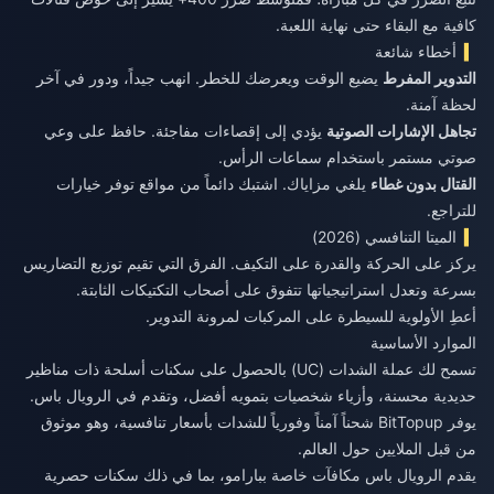
كافية مع البقاء حتى نهاية اللعبة.
أخطاء شائعة
التدوير المفرط
يضيع الوقت ويعرضك للخطر. انهب جيداً، ودور في آخر
لحظة آمنة.
تجاهل الإشارات الصوتية
يؤدي إلى إقصاءات مفاجئة. حافظ على وعي
صوتي مستمر باستخدام سماعات الرأس.
القتال بدون غطاء
يلغي مزاياك. اشتبك دائماً من مواقع توفر خيارات
للتراجع.
الميتا التنافسي (2026)
يركز على الحركة والقدرة على التكيف. الفرق التي تقيم توزيع التضاريس
بسرعة وتعدل استراتيجياتها تتفوق على أصحاب التكتيكات الثابتة.
أعطِ الأولوية للسيطرة على المركبات لمرونة التدوير.
الموارد الأساسية
تسمح لك عملة الشدات (UC) بالحصول على سكنات أسلحة ذات مناظير
حديدية محسنة، وأزياء شخصيات بتمويه أفضل، وتقدم في الرويال باس.
يوفر BitTopup شحناً آمناً وفورياً للشدات بأسعار تنافسية، وهو موثوق
من قبل الملايين حول العالم.
يقدم الرويال باس مكافآت خاصة ببارامو، بما في ذلك سكنات حصرية