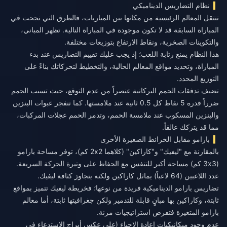
نظام التضاريس الديناميكي
تنتقل المعالم الرئيسية من مكانها بين المباريات، فالطرق التي نجحت في
المباراة السابقة قد لا تكون موجودة في المباراة التالية. تظهر المباني،
والتكوينات الصخرية، ونقاط الارتفاع بتوزيعات مختلفة.
هذا النظام يمنع رتابة اللعب؛ إذ يجب عليك تقييم التضاريس عند بدء
المباراة، وتحديد مواقع المعالم الحالية، والتخطيط لتحركاتك بناءً على
التوزيع المحدد.
تضيف تدفقات الحمم البركانية عنصراً من عدم التوقع، حيث تسبب الحمم
ضرراً قدره 5 نقاط كل 0.5 ثانية عند ملامستها. كما تنفجر عبوات البنزين
والبنزين المسكوب عند ملامسة الحمم، وتدمر الحمم عجلات المركبات،
مما قد يتركك عالقاً.
بارامو مقابل الخرائط الصغيرة الأخرى
بالمقارنة مع "ليفيك" و"كاراكين" (كلاهما 2x2 كم)، توفر مساحة بارامو
(3x3 كم) مساحة أكبر للتنفس مع الحفاظ على وتيرة الحركة السريعة.
عدد اللاعبين (64 لاعباً) يماثل كاراكين ولكنه يتجاوز كثافة ليفيك.
تضاريس بارامو الديناميكية فريدة من نوعها؛ فخريطة ليفيك تتميز بمواقع
ثابتة، وكاراكين بها مبانٍ قابلة للتدمير ولكن جغرافيتها ثابتة، أما معالم
بارامو المتغيرة فتفرض استراتيجيات مرنة.
عدم وجود ميكانيكيات إعادة الإحياء (على عكس أبراج الاستدعاء في