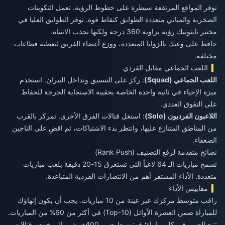
توفر المواقع المرتفعة سيطرة على خطوط الرؤية. تعمل التكوينات
الصخرية والمباني متعددة الطوابق كنقاط قوة. توفر الطوابق العليا في
مختبر تايثونيك رؤية بزاوية 360 درجة ولكنها تجذب الانتباه.
حافظ على وعيك بالزوايا المتعددة، ووزع أعضاء الفريق لتغطية قطاعات
مختلفة.
اللعب الجماعي مقابل الفردي
اللعب الجماعي (Squad)
: ركز على التنسيق وتداخل النيران. استخدم
ميزة الإحياء في ثانية واحدة الخاصة بحقيبة الاستجابة الحرجة للحفاظ
على التفوق العددي.
اللاعبون الفرديون (Solo)
: استغل قتالات الفرق الأخرى. تمركز بالقرب
من المناطق المتنازع عليها، وانتظر بدء الاشتباكات، ثم اقضِ على الناجين
الضعفاء.
نصائح متقدمة لرفع التصنيف (Rank Push)
تسمح مباريات الـ 64 لاعباً التي تستغرق 15-20 دقيقة بلعب مباريات
متعددة. الأداء المستقر أهم من الانتصارات الفردية المتباعدة.
مقاييس الأداء
راقب متوسط مركزك عبر عينة من 10 مباريات. يجب أن يكون إنهاؤك
للمباراة ضمن العشرة الأوائل (Top-10) في أكثر من 60% من المباريات.
تتبع الضرر في كل مباراة؛ فمتوسط ضرر 400+ يشير إلى خوض قتالات