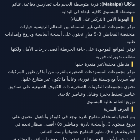
ماكالبا (Makalpa)
: قرية متوسطة الحجم ذات تضاريس دفاعية. غنائم
متوسطة المستوى كافية للبقاء في البداية.
الهبوط الآمن (التركيز على البقاء)
توفر مجموعات المباني غير المسماة بين المعالم الرئيسية خيارات
منخفضة المخاطر. 3-5 مبانٍ تحتوي على أسلحة أساسية ودروع وإمدادات
طبية.
توفر المواقع الموجودة على حافة الخريطة أقصى درجات الأمان ولكنها
تتطلب تدويرات فورية.
مناطق مخفية/غير مقدرة حقها
توفر مجموعات المستودعات الصغيرة بالقرب من أماكن ظهور المركبات
نهباً سريعاً مع وسيلة نقل فورية، وغالباً ما تكون غير متنازع عليها.
تحتوي مجموعات التكوينات الصخرية ذات الكهوف الطبيعية على صناديق
عناصر تسقط ذخيرة وقنابل وعناصر علاجية.
توزيع الغنائم عالية المستوى
الغرف السرية
يتم فتحها باستخدام مفاتيح نادرة توجد في كابوكو وأتاهول. تحتوي على
دروع مستوى 3، وأسلحة نادرة، ومناظير 8x (أقصى منظار تجده في
الخريطة هو 6x). تظهر المفاتيح عشوائياً وسط الغنائم.
ابحث عن الأبواب المعززة التي تحتوي على مؤشرات لثقب المفتاح في