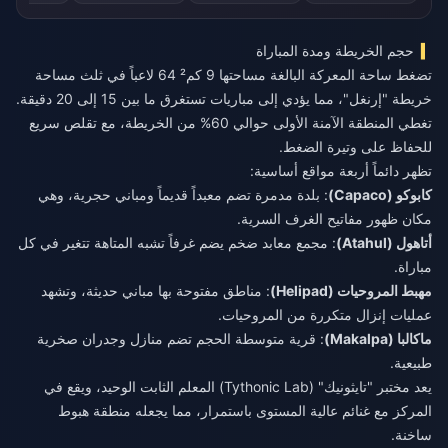
حجم الخريطة ومدة المباراة
تضغط ساحة المعركة البالغة مساحتها 9 كم² 64 لاعباً في ثلث مساحة
خريطة "إرنغل"، مما يؤدي إلى مباريات تستغرق ما بين 15 إلى 20 دقيقة.
تغطي المنطقة الآمنة الأولى حوالي 60% من الخريطة، مع تقلص سريع
للحفاظ على وتيرة الضغط.
تظهر دائماً أربعة مواقع أساسية:
كابوكو (Capaco)
: بلدة مدمرة تضم معبداً قديماً ومباني حجرية، وهي
مكان ظهور مفاتيح الغرف السرية.
أتاهول (Atahul)
: مجمع معابد ضخم يضم غرفاً تشبه المتاهة تتغير في كل
مباراة.
مهبط المروحيات (Helipad)
: مناطق مفتوحة بها مباني حديثة، وتشهد
عمليات إنزال متكررة من المروحيات.
ماكالبا (Makalpa)
: قرية متوسطة الحجم تضم منازل وجدران صخرية
طبيعية.
يعد مختبر "تايثونيك" (Tythonic Lab) المعلم الثابت الوحيد، ويقع في
المركز مع غنائم عالية المستوى باستمرار، مما يجعله منطقة هبوط
ساخنة.