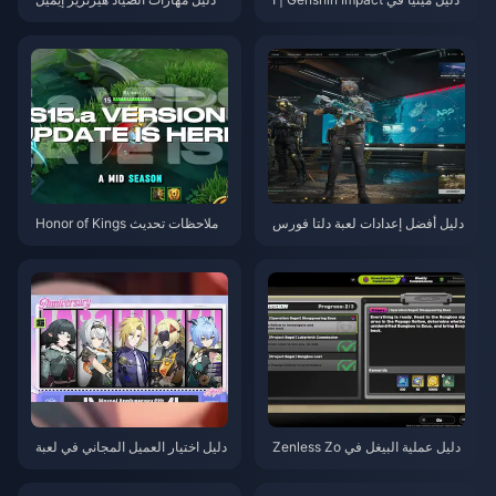
غسطس 2026
(Herztier Emil) في لعبة Identity
V | أغسطس 2026
دليل أفضل إعدادات لعبة دلتا فورس
ملاحظات تحديث Honor of Kings
| أغسطس 2026
S15.a | أغسطس 2026
دليل عملية البيغل في Zenless Zo
دليل اختيار العميل المجاني في لعبة
ne Zero | أغسطس 2026
Zenless Zone Zero 3.1 | أغسط
س 2026