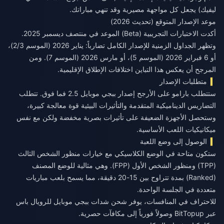
ليفيك) يجعل كل مواجهة مصيرية وقد تنهي مباراتك.
موعد الإصدار المتوقع (تحديث 2026)
أكدت الاختبارات التجريبية (Beta) الموعد في منتصف ديسمبر 2025.
وتظهر الجداول الزمنية للإصدار الكامل تضارباً: يناير 2026 (الموسم 2/3)،
أو 6 فبراير 2026 (الموسم 5)، أو مارس 2026 (الموسم 7). ومن
المرجح أن يعكس هذا التباين اختلافات الإطلاق الإقليمية.
متطلبات الإصدار
ستتطلب بارامو على الأرجح إصدار ببجي موبايل 2.5 فما فوق. تتطلب
التضاريس الديناميكية المتقدمة والتأثيرات البيئية قوة معالجة كبيرة،
وستحصل الأجهزة الضعيفة على تأثيرات بصرية مخفضة ولكن مع نفس
ميكانيكيات اللعب الأساسية.
الوصول إلى وضع اللعبة
ستكون متاحة في الوضع الكلاسيكي مع خيارات منظور الشخص الثالث
(TPP) ومنظور الشخص الأول (FPP). وهي مثالية للوضع المصنف
(Ranked) بمدة تتراوح بين 15-20 دقيقة، مما يسمح بلعب مباريات
متعددة في الجلسة الواحدة.
للاحتراف في المنافسات، يوفر
شحن شدات ببجي موبايل للرويال باس
عبر BitTopup وصولاً فورياً إلى مكافآت حصرية.