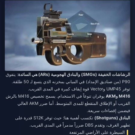
الرشاشات الخفيفة (SMGs) والبنادق الهجومية (ARs) هي السائدة
: يتفوق
P90 (من صناديق الإمداد) في المباني بمخزنه الذي يتسع لـ 50 طلقة.
توفر UMP45 وVector قوة إيقاف كبيرة في المدى القريب.
M416 وAKM
يوفران تنوعاً في الاستخدام. يسمح تخصيص M416 بالرش
القريب أو الإطلاق المتقطع للمدى المتوسط. أما ضرر AKM العالي
فيضمن إقصاءات سريعة.
البنادق (Shotguns)
تكتسب أهمية هنا؛ حيث توفر S12K قدرة على
تطهير الغرف، وتقدم DBS ضرراً مدمراً في المدى القريب.
السيطرة على الأراضي المرتفعة