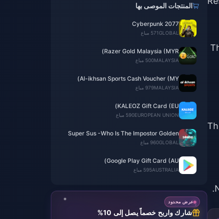
[R
المنتجات الموصى بها
Cyberpunk 2077
GLOBAL
571 مباع
1.
Razer Gold Malaysia (MYR)
MALAYSIA
500 مباع
Al-ikhsan Sports Cash Voucher (MY)
MALAYSIA
979 مباع
KALEOZ Gift Card (EU)
EUROPEAN UNION
590 مباع
4.
Super Sus -Who Is The Impostor Golden
Star
GLOBAL
960 مباع
Google Play Gift Card (AU)
AUSTRALIA
595 مباع
عرض محدود
شارك واربح خصماً يصل إلى 10%