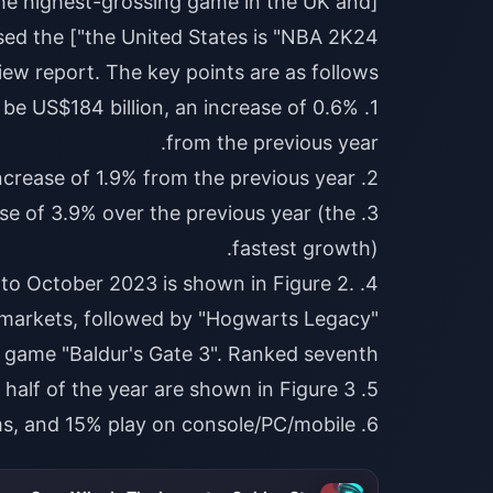
he highest-grossing game in the UK and
eleased the
l be US$184 billion, an increase of 0.6%
ase of 3.9% over the previous year (the
y to October 2023 is shown in Figure 2.
n markets, followed by "Hogwarts Legacy"
6. Nearly half of gamers play games on multiple platforms, and 15% play on console/PC/mobile.