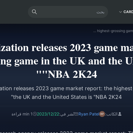
CAR
Research organization releases 2023 game market report: the highest-grossing game in the UK and the United States is "NBA 2K24"
zation releases 2023 game ma
ing game in the UK and the Un
"NBA 2K24"
ation releases 2023 game market report: the highest
the UK and the United States is "NBA 2K24"
الكاتب:
Ryan Patel
نُشر في:
2023/12/22
1 min قراءة