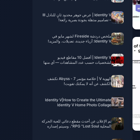
Identity V | عرض جوهر محدود ثانٍ للنادل III
– تصاميم مذهلة بجودة بصرية رائعة!
ملخص دردشة Fireside لشهر مايو في
Identity V: أزياء جديدة، تعديلات، والمزيد!
Identity V | أفضل 10 مقاطع فيديو
لشخصيات حسب عدد المشاهدات — أي منها
سيفاجئك؟
الهوية V | خلاصة مؤتمر Abyss - 7 تكشف
الكشف عن أنه لا يمكنك تفويت!
Identity V|How to Create the Ultimate
Identity V Home Photo Collage
تم الإعلان عن أحدث مقطع دعائي للعبة الحركة
المحلية RPG "Lost Soul"، وسيتم إصداره
على Steam وPS5 في عام 2025.