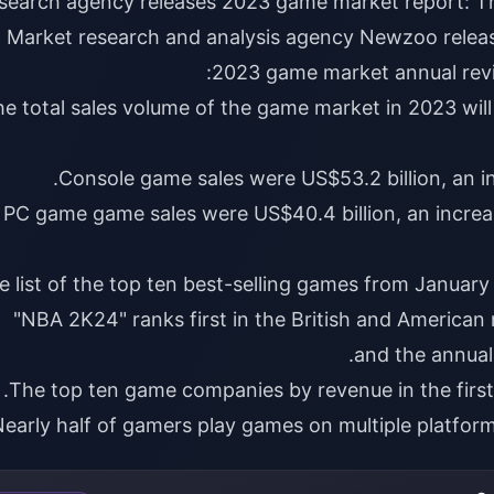
esearch agency releases 2023 game market report: T
the United States is "NBA 2K24"] Market research and analysis agency Newzoo r
 The total sales volume of the game market in 2023 wil
3. PC game game sales were US$40.4 billion, an incre
 The list of the top ten best-selling games from Januar
"NBA 2K24" ranks first in the British and America