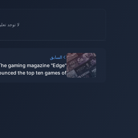
لا توجد تعل
السابق
The gaming magazine "Edge"
unced the top ten games of
023, and "Tears of the King"
n the best game of the year
again.