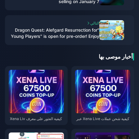
selling on January 7
التالي
"Dragon Quest: Alefgard Resurrection for
Young Players" is open for pre-order! Enjoy
a discount when purchasing the combined
version with "DQB2"!
أخبار موصى بها
كيفية شحن عملات Xena Live عبر
كيفية العثور على معرف Xena Liv
BitTopup (دليل 2026): سريعة، آمن
e الخاص بك: الدليل الشامل لعام 2
ة، وأوفر لكل عملة
026 لتحديد موقعه ونسخه واستخدا
مه