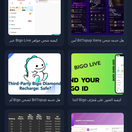
هل خدمة شحن BitTopup Xena آمن
كيفية شحن جواهر Bigo Live عبر
ة؟ اختبار المحرر الصادق لعام 202
BitTopup: الدليل الكامل لعام 202
6
6
كيفية العثور على مُعرّف Bigo الخا
هل خدمة BitTopup لشحن Bigo آم
ص بك: دليل سريع خطوة بخطوة (2
نة؟ مراجعة صادقة لعام 2026
026)