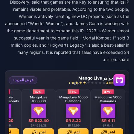
Discovery, said that games are the key to ensuring that its IP
remains viable and profitable. According to the two people,
Warner is actively creating new DC projects (such as the
announced "Wonder Woman"), and James Gunn is working with
the game department to expand this IP. 2023 is Warner's most
successful year in the game field. "Mortal Kombat 1" sold 3
million copies, and "Hogwarts Legacy" is also a best-seller in
many regions. It is reported that sales have exceeded 24
million. share.
جواهر Mango Live
عرض المزيد ›
4.55
955 مباع
-37%
-37%
-37%
-37%
ngoLive
MangoLive
MangoLive 10000
MangoLive 5000
0 Diamonds
1000000
Diamonds
Diamonds
Diamonds
 411.20
SR 822.40
SR 8.22
SR 4.11
R 649.19
SR 1298.38
SR 12.99
SR 6.49
اشترِ الآن
اشترِ الآن
اشترِ الآن
اشترِ ال