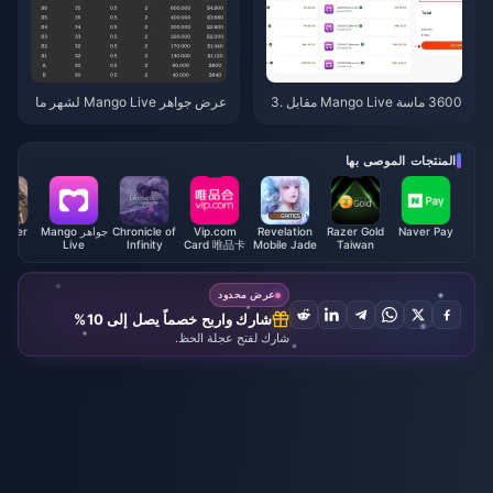
3600 ماسة Mango Live مقابل 3.
عرض جواهر Mango Live لشهر ما
62 رينغيت ماليزي — هل عرض يوني
يو 2026 في ماليزيا: هل حزمة الـ 3.
و 2026 هذا حقيقي؟
62 رينجيت تستحق العناء فعلاً؟
المنتجات الموصى بها
Naver Pay
Razer Gold
Revelation
Vip.com
Chronicle of
جواهر Mango
eAfter
Live
Infinity
Card 唯品卡
Mobile Jade
Taiwan
Coupon
(CN)
Thailand
(TWD)
عرض محدود
شارك واربح خصماً يصل إلى 10%
شارك لفتح عجلة الحظ.