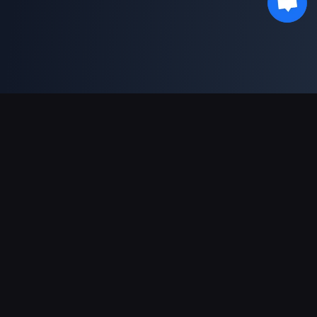
دعم عمليات الدفع
شريك
Genshin Impact Wiki
Honkai: Star Rail WIKI
Zenless Zone Zero WIKI
PUBG Mobile WIKI
BitTopup News