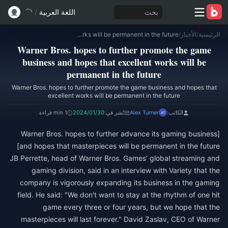
بحث
اللغة العربية
/
الرئيسية
/
الأخبار
/
Warner Bros. hopes to further promote the game business and hopes that excellent works will be permanent in the future
Warner Bros. hopes to further promote the game
business and hopes that excellent works will be
permanent in the future
Warner Bros. hopes to further promote the game business and hopes that
excellent works will be permanent in the future
الكاتب:
Alex Turner
نُشر في:
2024/01/30
1 min قراءة
[Warner Bros. hopes to further advance its gaming business
and hopes that masterpieces will be permanent in the future]
JB Perrette, head of Warner Bros. Games’ global streaming and
gaming division, said in an interview with Variety that the
company is vigorously expanding its business in the gaming
field. He said: "We don't want to stay at the rhythm of one hit
game every three or four years, but we hope that the
masterpieces will last forever." David Zaslav, CEO of Warner