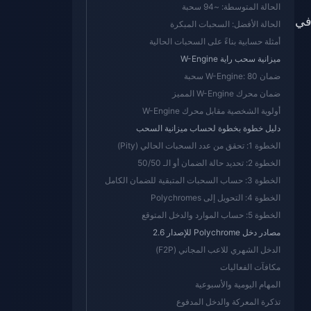
الحالة المتوسطة: ~94 سحبة
Polychrome في
الحالة الأفضل: السحبات المبكرة
أمثلة حسابية بناءً على السحبات الحالية
ميزانية سحب راية W-Engine
ضمان W-Engine: 80 سحبة
ضمان محرك W-Engine المميز
أولوية الشخصية مقابل محرك W-Engine
دليل خطوة بخطوة لحساب ميزانية السحب
الخطوة 1: تحقق من عدد السحبات الحالي (Pity)
الخطوة 2: تحديد حالة الضمان أو الـ 50/50
الخطوة 3: حساب السحبات المتبقية للضمان الكامل
الخطوة 4: التحويل إلى Polychromes
الخطوة 5: حساب الموارد والدخل المتوقع
مصادر دخل Polychrome للإصدار 2.6
الدخل الشهري للاعب المجاني (F2P)
مكافآت الفعاليات
المهام اليومية والأسبوعية
تذكرة المعركة والدخل المدفوع