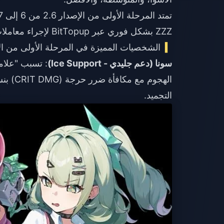
تمتد المرحلة الأولى من الإصدار 2.6 من 6 إلى 27 فبراير 2026 (21 يوماً). يمكن للاعبين
ZZZ بشكل فوري
عبر BitTopup لإجراء معاملات سريعة وآمنة عند التخطيط للسحبات في اللحظات الأخيرة.
الشخصيات المميزة في المرحلة الأولى من الإصد
سونا (دعم جليدي - Ice Support)
التجميد.