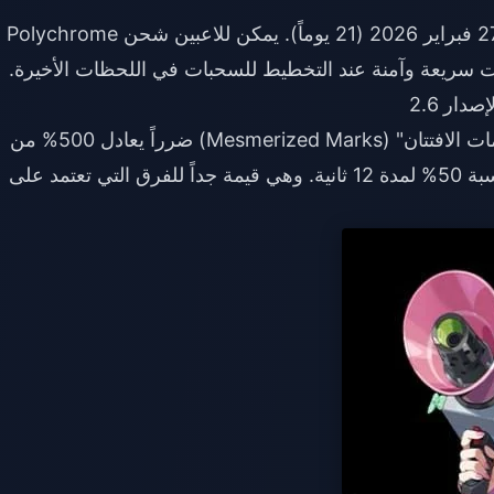
شحن 
ار 2.6
: تسبب "علامات الافتتان" (Mesmerized Marks) ضرراً يعادل 500% من
الهجوم مع مكافأة ضرر حرجة (CRIT DMG) بنسبة 50% لمدة 12 ثانية. وهي قيمة جداً للفرق التي تعتمد على