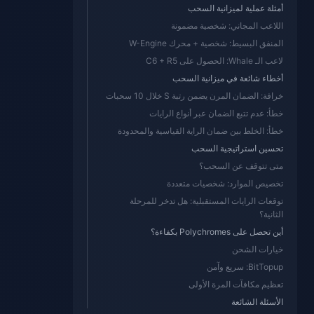
أمثلة عملية لميزانية السحب
اللاعب المجاني: شخصية مضمونة
المنفق البسيط: شخصية + محرك W-Engine
لاعب الـ Whale: الحصول على C6 + R5
أخطاء شائعة في ميزانية السحب
خرافة: الضمان المرن يضمن رتبة S خلال 10 سحبات
خطأ: عدم تتبع الضمان عبر أنواع الرايات
خطأ: الخلط بين ضمان الراية القياسية والمحدودة
تحسين استراتيجية السحب
متى تتوقف عن السحب؟
تخصيص الموارد: شخصيات متعددة
توقعات الرايات المستقبلية: هل تدخر للمرحلة
الثانية؟
أين تحصل على Polychromes بكفاءة؟
خيارات الشحن
BitTopup: سريع وآمن
تعظيم مكافآت المرة الأولى
الأسئلة الشائعة