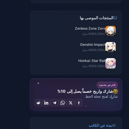
المنتجات الموصى بها
Zenless Zone Zero
GLOBAL
808 مباع
Genshin Impact
GLOBAL
696 مباع
Honkai: Star Rail
GLOBAL
959 مباع
عرض محدود
شارك واربح خصماً يصل إلى 10%
شارك لفتح عجلة الحظ.
نبذة عن الكاتب