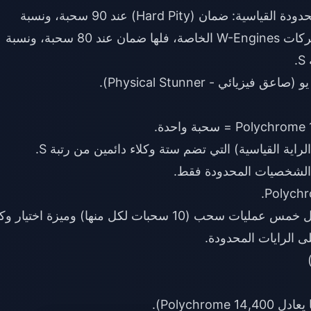
تتشارك كلتاهما ميكانيكيات الراية (Banner) المحدودة القياسية: ضمان (Hard Pity) عند 90 سحبة، ونسبة
50/50 للحصول على الشخصية المميزة. أما محركات W-Engines الخاصة، فلها ضمان عند 80 سحبة، ونسبة
لراية القياسية) التي تضم ستة وكلاء دائمين من رتبة S.
الشخصيات المحدودة فقط.
تقدم القناة المستقرة خصماً بنسبة 20% على أول خمس عمليات سحب (10 سحبات لكل منها) وميزة اختي