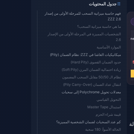
جدول المحتويات
فهم حاسبة ميزانية السحب للمرحلة الأولى من إصدار
ZZZ 2.6
ما هي حاسبة ميزانية السحب؟
-17%
-17%
-17%
الشخصيات المميزة في المرحلة الأولى من الإصدار
60 Oneiric Shard
300 + 30 Oneiric
Express Supply
980 + 110
2.6
Shard
Pass
الموارد الأساسية
ميكانيكيات الغاشا في ZZZ: نظام الضمان (Pity)
SR 3.20
SR 16.21
SR 16.18
حدود الضمان القصوى (Hard Pity)
SR 3.85
SR 19.43
SR 19.43
زيادة احتمالية الضمان المرن (Soft Pity)
اشترِ الآن
اشترِ الآن
اشترِ الآن
نظام الـ 50/50 مقابل السحب المضمون
انتقال عداد الضمان (Pity Carry-Over)
معدلات تحويل Polychrome إلى سحبات
التحويل القياسي
استبدال Master Tape
قيمة شراء الحزم
كم عدد السحبات لضمان الشخصية المميزة؟
لحالة
الحالة الأسوأ: 180 سحبة