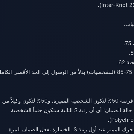
.
 62.
يحصل معظم اللاعبين على رتبة S بين السحبات 75-85 (للشخصيات) بدلاً من الوصول إلى الحد الأقصى الكا
: أول رتبة S تحصل عليها لديها فرصة 50% لتكون الشخصية المميزة، و50% لتكون وكيلاً من
الراية القياسية. إذا خسرت الـ 50/50، يتم تفعيل حالة الضمان؛ أي أن رتبة S التالية ستكون حتماً الشخصية
: نسبة 75% للحصول على المحرك المميز عند أول رتبة S. الخسارة تفعل الضمان للمرة