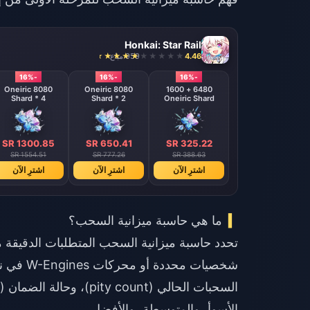
Honkai: Star Rail
4.46
959 مباع
-16%
-16%
-16%
8080 Oneiric
8080 Oneiric
6480 + 1600
Shard * 4
Shard * 2
Oneiric Shard
SR 1300.85
SR 650.41
SR 325.22
SR 1554.51
SR 777.26
SR 388.63
اشترِ الآن
اشترِ الآن
اشترِ الآن
ما هي حاسبة ميزانية السحب؟
الأسوأ، والمتوسطة، والأفضل.