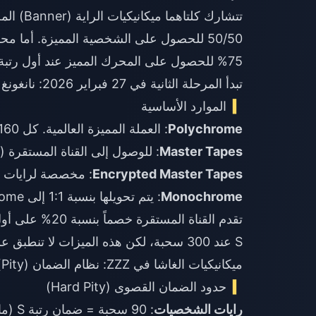
75% للحصول على المحرك المميز عند أول رتبة S.
تبدأ المرحلة الثانية في 27 فبراير 2026: نانغونغ يو (صاعق فيزيائي - Physical Stunner).
الموارد الأساسية
Polychrome
: العملة المميزة العالمية. كل 160 Polychrome = سحبة واحدة.
Master Tapes
: للوصول إلى القناة المستقرة (ا
Encrypted Master Tapes
: مخصصة لرايات 
Monochrome
: يتم تحويلها بنسبة 1:1 إلى Polychrome.
S عند 300 سحبة، لكن هذه الميزات لا تنطبق على الرايات المحدودة.
ميكانيكيات الغاشا في ZZZ: نظام الضمان (Pity)
حدود الضمان القصوى (Hard Pity)
رايات الشخصيات
: 90 سحبة = ضمان رتبة S (ما يعادل 14,400 Polychrome).