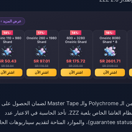
عرض المزيد ›
-14%
-17%
-14%
-16%
 Oneiric
1980 + 260 Oneiric
3280 + 600
8080 Oneiric
Shard
Shard
Oneiric Shard
Shard * 8
SR 50.43
SR 97.01
SR 175.72
SR 2601.71
SR 58.84
SR 116.58
SR 205.00
SR 3109.03
اشترِ الآن
اشترِ الآن
اشترِ الآن
اشترِ الآن
تحدد حاسبة ميزانية السحب المتطلبات الدقيقة من الـ Polychrome والـ Master Tape لضمان الحصول على
شخصيات محددة أو محركات W-Engines في نظام الغاشا الخاص بلعبة ZZZ. تأخذ الحاسبة في الاعتبار عدد
السحبات الحالي (pity count)، وحالة الضمان (guarantee status)، والموارد المتاحة لتقديم سيناريوهات ا