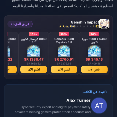
أسطورة جينشين إمباكت؟ انغمس في نصائحنا وحيلنا وأسرارنا اليوم!
Genshin Impact
عرض المزيد ›
4.82
868 مباع
-16%
-16%
-16%
-16%
6480 + 1600 بلورة
8080 Genesis
8080 كريستال تكوين
8080 من ك
تكوين
Crystals * 8
* 4
التكوين * 
 690.22
SR 1380.47
SR 2760.91
SR 345.13
R 819.16
SR 1638.32
SR 3276.65
SR 409.58
اشترِ الآن
اشترِ الآن
اشترِ الآن
اشترِ ال
نبذة عن الكاتب
Alex Turner
Cybersecurity expert and digital payment safety
advocate helping gamers protect their accounts and
transactions.