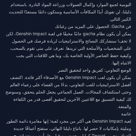
اليومية لجمع الموارد وإكمال العمولات وزراعة المواد النادرة. باستخدام
دليلنا، لن تفوتك أبدًا المكافآت الأساسية وستكون دائمًا مستعدًا للتحديث
الكبير التالي.
فن Gacha: الحصول على المزيد من رغباتك
يمكن أن يكون نظام gacha جانبًا مخيفًا في لعبة Genshin Impact، لكن
لا تخف! سنشاركك النصائح والاستراتيجيات لزيادة فرصك في الحصول
على الشخصيات والأسلحة التي تريدها. تعرف على متى تقوم بالسحب،
وكيفية حفظ العناصر الأولية الخاصة بك، وما هي اللافتات التي يجب
الانتباه إليها.
الوضع التعاوني: كفريق واحد لتحقيق النصر
يمكن أن يكون لعب Genshin Impact مع الأصدقاء أكثر فائدة. اكتشف
أفضل الاستراتيجيات للعب التعاوني، بدءًا من القضاء على زعماء العالم
وحتى استكشاف المجالات. العمل الجماعي يجعل الحلم يتحقق، وسنوضح
لك كيفية التنسيق مع اللاعبين الآخرين لتحقيق أقصى قدر من الكفاءة
والمتعة.
خاتمة
لعبة Genshin Impact هي أكثر من مجرد لعبة؛ إنها مغامرة دائمة التطور
ومليئة بإمكانيات لا حصر لها. باتباع دليلنا النهائي، ستفتح أعماقًا جديدة
للعبتك وتجرب Teyvat كما لم يحدث من قبل. هل أنت مستعد لتصبح