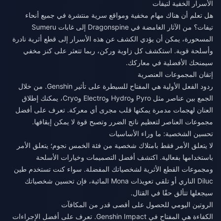
الأسرار الخفية لتيفات
هل تعلم أن هناك مهام مخفية ومواقع سرية منتشرة في جميع أنحاء
تيفات؟ من الآثار الغامضة في Dragonspine إلى غابات Sumeru
المسحورة، يمكن أن يؤدي الكشف عن هذه الأسرار إلى قطع أثرية نادرة
وأسلحة قوية. استكشف كل زاوية وركن، ربما تتعثر على كنز مخفي
سيمنحك الأفضلية في معاركك.
إتقان المجموعات العنصرية
ردود الفعل الأولية هي المفتاح للسيطرة على تأثير Genshin. من خلال
الجمع بين عناصر مثل Pyro وHydro وElectro وCryo، يمكنك إطلاق
العنان لهجمات مدمرة يمكنها قلب مجرى أي معركة. تعرف على أفضل
مجموعات العناصر لتعظيم ناتج الضرر وتصبح قوة لا يمكن إيقافها.
تحسين الشخصية: ما وراء الأساسيات
لا يتعلق الأمر فقط بامتلاك شخصية من فئة الخمس نجوم؛ يتعلق الأمر
باستخدامها بفعالية. اكتشف أفضل التصميمات وخيارات الأسلحة
ومجموعات القطع الأثرية لشخصياتك المفضلة. سواء كنت تستخدم طين
Diluc الناري أو تلقي تعويذات Mona المائية، فإن تحسين شخصياتك
سيجعلها تتألق حقًا في القتال.
الروتين اليومي للحصول على أقصى قدر من المكافآت
الكفاءة هي المفتاح في Genshin Impact. تعرف على أفضل الإجراءات