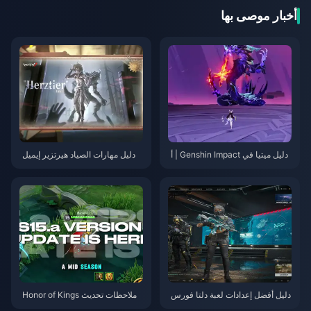
أخبار موصى بها
دليل ميتيا في Genshin Impact | أ
دليل مهارات الصياد هيرتزير إيميل
غسطس 2026
(Herztier Emil) في لعبة Identity
V | أغسطس 2026
دليل أفضل إعدادات لعبة دلتا فورس
ملاحظات تحديث Honor of Kings
| أغسطس 2026
S15.a | أغسطس 2026