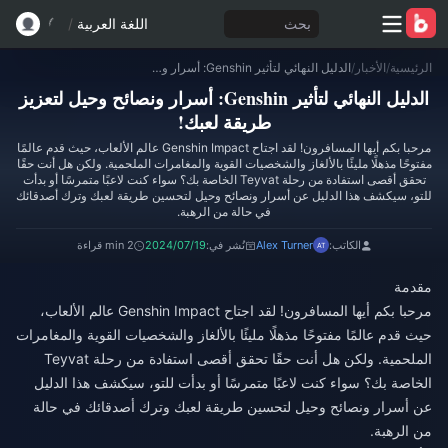
بحث
اللغة العربية
/
الرئيسية
/
الأخبار
/
الدليل النهائي لتأثير Genshin: أسرار ونصائح وحيل لتعزيز طريقة لعبك!
الدليل النهائي لتأثير Genshin: أسرار ونصائح وحيل لتعزيز
طريقة لعبك!
مرحبا بكم أيها المسافرون! لقد اجتاح Genshin Impact عالم الألعاب، حيث قدم عالمًا
مفتوحًا مذهلًا مليئًا بالألغاز والشخصيات القوية والمغامرات الملحمية. ولكن هل أنت حقًا
تحقق أقصى استفادة من رحلة Teyvat الخاصة بك؟ سواء كنت لاعبًا متمرسًا أو بدأت
للتو، سيكشف هذا الدليل عن أسرار ونصائح وحيل لتحسين طريقة لعبك وترك أصدقائك
في حالة من الرهبة.
الكاتب:
Alex Turner
نُشر في:
2024/07/19
2 min قراءة
مقدمة
مرحبا بكم أيها المسافرون! لقد اجتاح Genshin Impact عالم الألعاب،
حيث قدم عالمًا مفتوحًا مذهلًا مليئًا بالألغاز والشخصيات القوية والمغامرات
الملحمية. ولكن هل أنت حقًا تحقق أقصى استفادة من رحلة Teyvat
الخاصة بك؟ سواء كنت لاعبًا متمرسًا أو بدأت للتو، سيكشف هذا الدليل
عن أسرار ونصائح وحيل لتحسين طريقة لعبك وترك أصدقائك في حالة
من الرهبة.