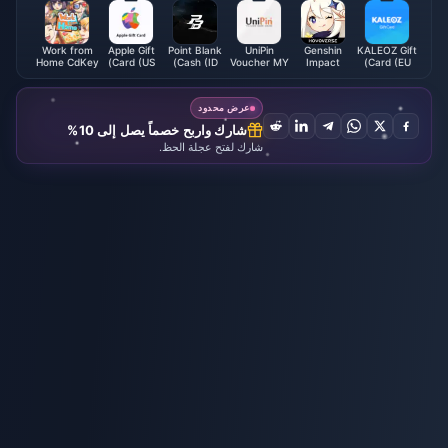
Work from
Apple Gift
Point Blank
UniPin
Genshin
KALEOZ Gift
Home CdKey
Card (US)
Cash (ID)
Voucher MY
Impact
Card (EU)
(US)
عرض محدود
شارك واربح خصماً يصل إلى 10%
شارك لفتح عجلة الحظ.