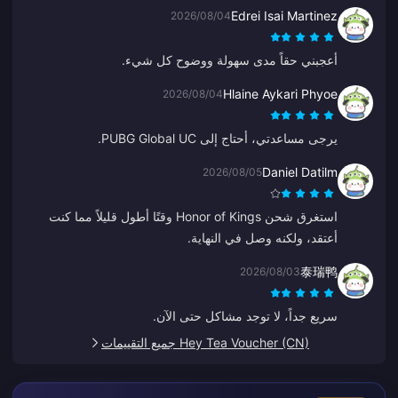
بسرعة وشحنت الحساب الصحيح.
Edrei Isai Martinez
2026/08/04
أعجبني حقاً مدى سهولة ووضوح كل شيء.
Hlaine Aykari Phyoe
2026/08/04
يرجى مساعدتي، أحتاج إلى PUBG Global UC.
Daniel Datilm
2026/08/05
استغرق شحن Honor of Kings وقتًا أطول قليلاً مما كنت
أعتقد، ولكنه وصل في النهاية.
泰瑞鸭
2026/08/03
سريع جداً، لا توجد مشاكل حتى الآن.
Hey Tea Voucher (CN) جميع التقييمات