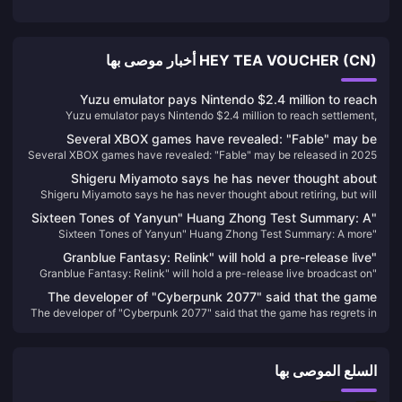
HEY TEA VOUCHER (CN) أخبار موصى بها
Yuzu emulator pays Nintendo $2.4 million to reach
Yuzu emulator pays Nintendo $2.4 million to reach settlement,
settlement, development team ordered to have permanent
development team ordered to have permanent ban
ban
Several XBOX games have revealed: "Fable" may be
Several XBOX games have revealed: "Fable" may be released in 2025
released in 2025
Shigeru Miyamoto says he has never thought about
Shigeru Miyamoto says he has never thought about retiring, but will
retiring, but will consider passing on his will
consider passing on his will
"Sixteen Tones of Yanyun" Huang Zhong Test Summary: A
"Sixteen Tones of Yanyun" Huang Zhong Test Summary: A more
more complete Jianghu, each system has taken shape
complete Jianghu, each system has taken shape
"Granblue Fantasy: Relink" will hold a pre-release live
"Granblue Fantasy: Relink" will hold a pre-release live broadcast on
broadcast on January 11
January 11
The developer of "Cyberpunk 2077" said that the game
The developer of "Cyberpunk 2077" said that the game has regrets in
has regrets in the "birth choice" and may be improved in
the "birth choice" and may be improved in the future
the future
السلع الموصى بها