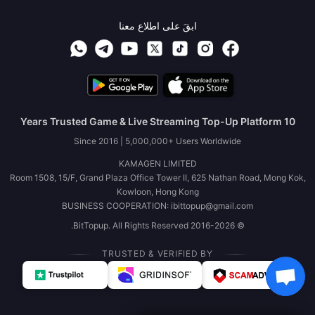
ابقَ على اطلاع معنا
10 Years Trusted Game & Live Streaming Top-Up Platform
Since 2016 | 5,000,000+ Users Worldwide
KAMAGEN LIMITED
Room 1508, 15/F, Grand Plaza Office Tower II, 625 Nathan Road, Mong Kok,
Kowloon, Hong Kong
BUSINESS COOPERATION: ibittopup@gmail.com
© 2016-2026 BitTopup. All Rights Reserved.
TRUSTED & VERIFIED BY