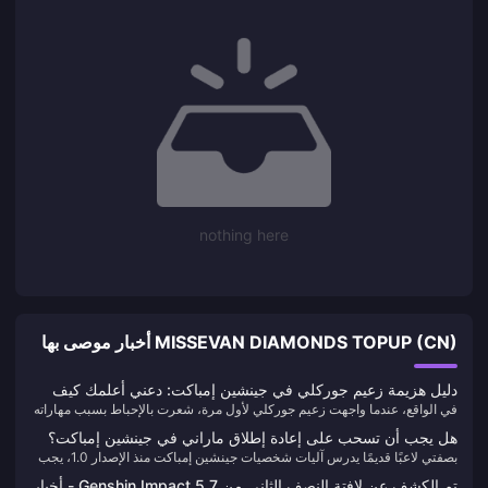
nothing here
MISSEVAN DIAMONDS TOPUP (CN) أخبار موصى بها
دليل هزيمة زعيم جوركلي في جينشين إمباكت: دعني أعلمك كيف
في الواقع، عندما واجهت زعيم جوركلي لأول مرة، شعرت بالإحباط بسبب مهاراته
تهزم هذا الوحش اللزج دون أخطاء
المتقنة. ولكن بعد البحث المتكرر والاختبار العملي، اكتشفت أنه على الرغم من
هل يجب أن تسحب على إعادة إطلاق ماراني في جينشين إمباكت؟
تعقيد هذا المخلوق، إلا أن هزيمته ليست صعبة حقًا بمجرد إتقان التكتيكات
بصفتي لاعبًا قديمًا يدرس آليات شخصيات جينشين إمباكت منذ الإصدار 1.0، يجب
تحليل عميق لإصدار 5.8 لمساعدتك على اتخاذ قرار حكيم
الصحيحة.
أن أقول إن ماراني، ساحرة الماء ذات الخمس نجوم، مثيرة للاهتمام حقًا. آلية
تم الكشف عن لافتة النصف الثاني من Genshin Impact 5.7 - أخبار