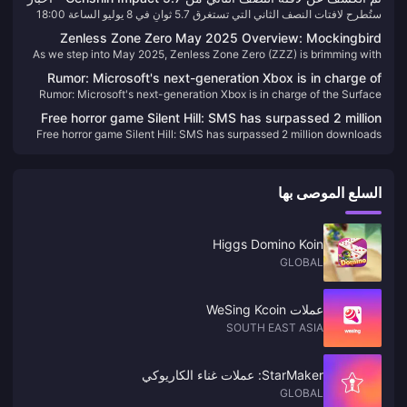
ركوب الأمواج الخاصة بها وأضرار التبخير العالية تؤدي أداءً جيدًا في إصدار ناتا،
ستُطرح لافتات النصف الثاني التي تستغرق 5.7 ثوانٍ في 8 يوليو الساعة 18:00
رائعة للاعبين الذين يسحبون من أجل Arlecchino!
ولكن ما إذا كنت ستسحب عليها أم لا يعتمد حقًا على وضعك المحدد. إذا كان لديك
(UTC+8). أعلنت HoYoverse رسميًا أمس تفاصيل لافتات النصف الثاني التي
بالفعل شخصيات أساسية مثل فورينيا وشيانغ لينغ، وتفتقر إلى شخصية رئيسية من
Zenless Zone Zero May 2025 Overview: Mockingbird
تضم Marvica وEmilie، بما في ذلك شخصيات معدل الظهور 4 نجوم ومجموعة
عنصر الماء، فإنها تستحق النظر. ولكن بالنسبة للأصدقاء المبتدئين، ما زلت
As we step into May 2025, Zenless Zone Zero (ZZZ) is brimming with
Dominance, 2.0 Preview, and Exciting Events!
الأسلحة:
أوصي بالنظر أولاً في شخصيات أكثر تنوعًا مثل نيفيليت.
activities, rewards, and significant updates. here's everything you
Rumor: Microsoft's next-generation Xbox is in charge of
need to know to maximize your in-game experience this month.
Rumor: Microsoft's next-generation Xbox is in charge of the Surface
the Surface team, and the handheld console may be under
team, and the handheld console may be under development
development
Free horror game Silent Hill: SMS has surpassed 2 million
Free horror game Silent Hill: SMS has surpassed 2 million downloads
downloads
السلع الموصى بها
Higgs Domino Koin
GLOBAL
عملات WeSing Kcoin
SOUTH EAST ASIA
StarMaker: عملات غناء الكاريوكي
GLOBAL