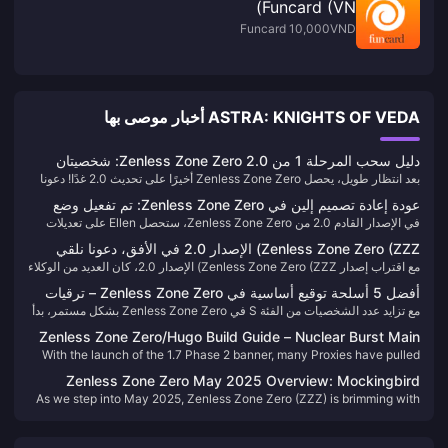
Funcard (VN)
Funcard 10,000VND
ASTRA: KNIGHTS OF VEDA أخبار موصى بها
دليل سحب المرحلة 1 من Zenless Zone Zero 2.0: شخصيتان
بعد انتظار طويل، يحصل Zenless Zone Zero أخيرًا على تحديث 2.0 غدًا! دعونا
يجب سحبهما ولا يجب أن تفوتهما
نتحدث عن الشخصيات والمعدات التي يجب أن تعطيها الأولوية في المرحلة الأولى
عودة إعادة تصميم إلين في Zenless Zone Zero: تم تفعيل وضع
من البانر الجديد.
في الإصدار القادم 2.0 من Zenless Zone Zero، ستحصل Ellen على تعديلات
الدرع الفائق—العودة إلى مستوى القمة!
وتحسينات كبيرة. تم تفصيل هذه التغييرات في معاينة الإصدار 2.0، ومؤخرًا، أصدر
Zenless Zone Zero (ZZZ) الإصدار 2.0 في الأفق، دعونا نلقي
المطورون معلومات إضافية حول تعزيزات Ellen. تقدم هذه المقالة تحليلاً لقدرات
مع اقتراب إصدار Zenless Zone Zero (ZZZ) الإصدار 2.0، كان العديد من الوكلاء
نظرة على الشخصيات البارزة من الإصدارات 1.0 إلى 1.7
Ellen بعد التحسين.
مع اللعبة منذ إطلاقها. دعونا نلقي نظرة على الشخصيات البارزة من الإصدارات
أفضل 5 أسلحة توقيع أساسية في Zenless Zone Zero – ترقيات
1.0 إلى 1.7—هل قمت بتدريب هؤلاء العملاء "المحددون للميتا"؟
مع تزايد عدد الشخصيات من الفئة S في Zenless Zone Zero بشكل مستمر، بدأ
تغير قواعد اللعبة لا يجب أن تفوتها!
المزيد والمزيد منها يعتمد بشكل أكبر على محركات W الأيقونية الخاصة بها. بعض
Zenless Zone Zero/Hugo Build Guide – Nuclear Burst Main
الشخصيات تتلقى تعزيزات كبيرة في الإحصائيات، بينما يتم إصلاح نقاط الضعف
With the launch of the 1.7 Phase 2 banner, many Proxies have pulled
DPS
الرئيسية في آلياتها الأساسية لشخصيات أخرى. ألقِ نظرة!
Hugo. This guide covers his optimal builds, including W-Engines, Drive
Zenless Zone Zero May 2025 Overview: Mockingbird
Discs, team compositions, and more to help you maximize his
As we step into May 2025, Zenless Zone Zero (ZZZ) is brimming with
Dominance, 2.0 Preview, and Exciting Events!
potential.
activities, rewards, and significant updates. here's everything you
need to know to maximize your in-game experience this month.