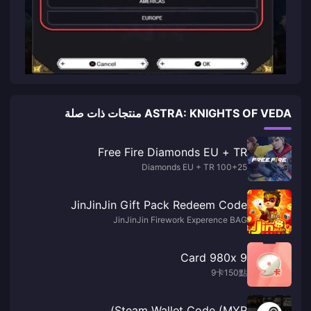
ASTRA: KNIGHTS OF VEDA منتجات ذات صلة
Free Fire Diamonds EU + TR
100+25 Diamonds EU + TR
JinJinJin Gift Pack Redeem Code
JinJinJin Firework Experence BAG
9 Card 980x
9卡150點
Steam Wallet Code (MYR)