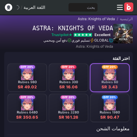
بحث
اللغة العربية
/
الرئيسية
/
Astra: Knights of Veda
ASTRA: KNIGHTS OF VEDA
Trustpilot
Excellent
GLOBAL
تسليم فوري
دفع آمن ومحمي
Astra: Knights of Veda
اختر الفئة
20% OFF
20% OFF
20% OFF
980 Rubies
300 Rubies
60 Rubies
SR 49.02
SR 16.06
SR 3.43
20% OFF
20% OFF
20% OFF
6480 Rubies
3280 Rubies
1980 Rubies
SR 350.65
SR 161.26
SR 90.47
معلومات الشحن