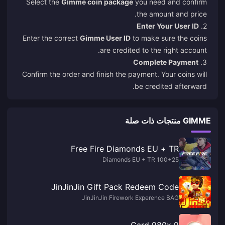
Select the
Gimme coin package
you need and confirm
the amount and price.
Enter Your User ID
2.
Enter the correct
Gimme User ID
to make sure the coins
are credited to the right account.
Complete Payment
3.
Confirm the order and finish the payment. Your coins will
be credited afterward.
GIMME منتجات ذات صلة
Free Fire Diamonds EU + TR
100+25 Diamonds EU + TR
JinJinJin Gift Pack Redeem Code
JinJinJin Firework Experence BAG
9 Card 980x