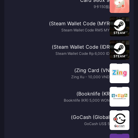
9卡150點
Steam Wallet Code (MYR)
Steam Wallet Code RM5 MY
Steam Wallet Code (IDR)
Steam Wallet Code Rp 6,000 ID
Zing Card (VN)
Zing Xu - 10,000 VND
Booknlife (KR)
Booknlife (KR) 5,000 WON
GoCash (Global)
GoCash US$ 5