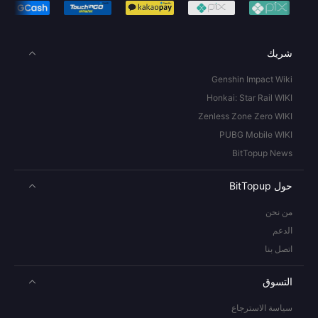
شريك
Genshin Impact Wiki
Honkai: Star Rail WIKI
Zenless Zone Zero WIKI
PUBG Mobile WIKI
BitTopup News
حول BitTopup
من نحن
الدعم
اتصل بنا
التسوق
سياسة الاسترجاع