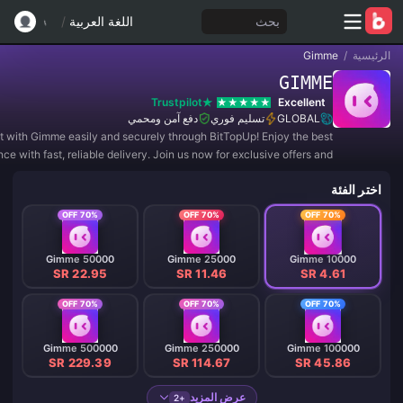
بحث
اللغة العربية
/
الرئيسية
/
Gimme
GIMME
Trustpilot
Excellent
GLOBAL
تسليم فوري
دفع آمن ومحمي
t with Gimme easily and securely through BitTopUp! Enjoy the best
ce with fast, reliable delivery. Join us now for exclusive offers and
amazing discounts! ✨
اختر الفئة
70% OFF
70% OFF
70% OFF
Gimme 50000
Gimme 25000
Gimme 10000
SR 22.95
SR 11.46
SR 4.61
70% OFF
70% OFF
70% OFF
Gimme 500000
Gimme 250000
Gimme 100000
SR 229.39
SR 114.67
SR 45.86
عرض المزيد
+2