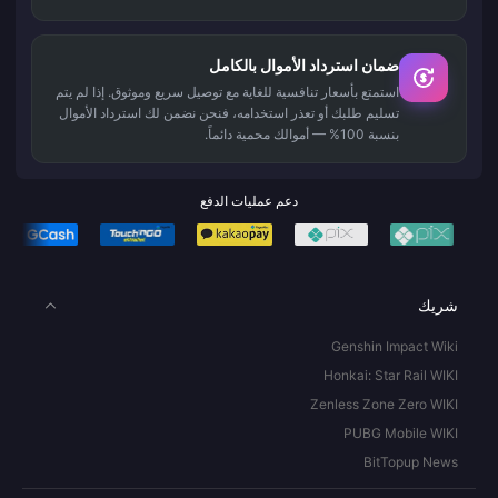
ضمان استرداد الأموال بالكامل
استمتع بأسعار تنافسية للغاية مع توصيل سريع وموثوق. إذا لم يتم
تسليم طلبك أو تعذر استخدامه، فنحن نضمن لك استرداد الأموال
بنسبة 100% — أموالك محمية دائماً.
دعم عمليات الدفع
شريك
Genshin Impact Wiki
Honkai: Star Rail WIKI
Zenless Zone Zero WIKI
PUBG Mobile WIKI
BitTopup News