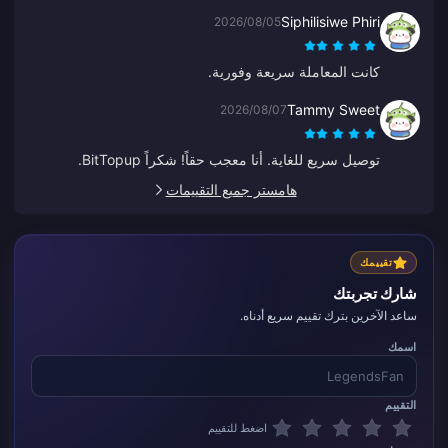
Siphilisiwe Phiri
2026/08/05
كانت المعاملة سريعة وفورية.
Tammy Sweet
2026/08/07
توصيل سريع للغاية. أنا معجب حقاً! شكراً BitTopup.
هامستر جميع التقييمات
تقييمك
شارك تجربتك
ساعد الآخرين بترك تقييم سريع أدناه.
اسمك
التقييم
اضغط للتقييم