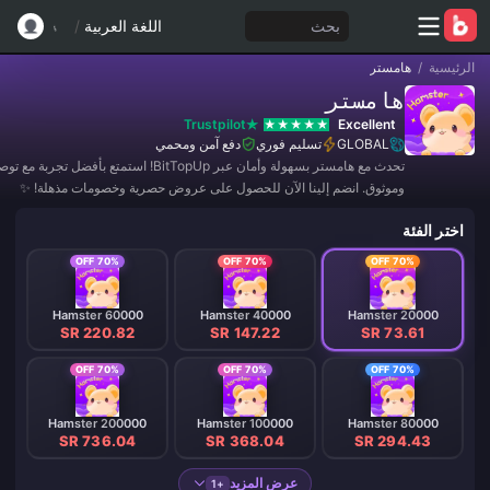
بحث
اللغة العربية
/
الرئيسية
/
هامستر
هامستر
Trustpilot
Excellent
GLOBAL
تسليم فوري
دفع آمن ومحمي
تحدث مع هامستر بسهولة وأمان عبر BitTopUp! استمتع بأفضل تج
وموثوق. انضم إلينا الآن للحصول على عروض حصرية وخصومات مذهلة! ✨
اختر الفئة
70% OFF
70% OFF
70% OFF
Hamster 60000
Hamster 40000
Hamster 20000
SR 220.82
SR 147.22
SR 73.61
70% OFF
70% OFF
70% OFF
Hamster 200000
Hamster 100000
Hamster 80000
SR 736.04
SR 368.04
SR 294.43
عرض المزيد
+1