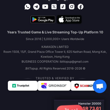
10 Years Trusted Game & Live Streaming Top-Up Platform
Since 2016 | 5,000,000+ Users Worldwide
KAMAGEN LIMITED
Room 1508, 15/F, Grand Plaza Office Tower II, 625 Nathan Road, Mong Kok,
Kowloon, Hong Kong
BUSINESS COOPERATION: ibittopup@gmail.com
© 2016-2026 BitTopup. All Rights Reserved.
TRUSTED & VERIFIED BY
Hamster 20000
SR 73.61