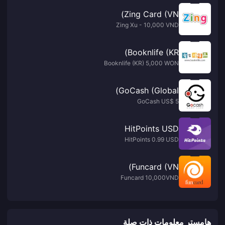
Zing Card (VN)
Zing Xu - 10,000 VND
Booknlife (KR)
Booknlife (KR) 5,000 WON
GoCash (Global)
GoCash US$ 5
HitPoints USD
HitPoints 0.99 USD
Funcard (VN)
Funcard 10,000VND
هامستر معلومات ذات صلة