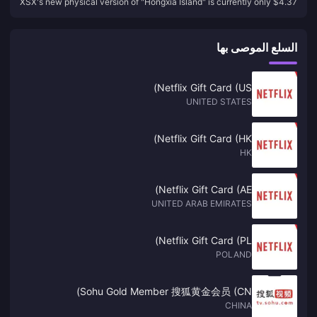
XSX's new physical version of "Hongxia Island" is currently only $4.37
only $4.37 on GameSpot
on GameSpot
السلع الموصى بها
Netflix Gift Card (US)
UNITED STATES
Netflix Gift Card (HK)
HK
Netflix Gift Card (AE)
UNITED ARAB EMIRATES
Netflix Gift Card (PL)
POLAND
Sohu Gold Member 搜狐黄金会员 (CN)
CHINA