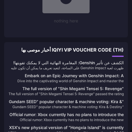
nothing here
IQIYI VIP VOUCHER CODE (TH) أخبار موصى بها
الكشف عن تأثير Genshin: المغامرة النهائية التي لا يمكنك تفويتها!
ظهرت لعبة Genshin Impact على الساحة، لتعيد تعريف ما يمكن أن تكون عليه
لعبة تقمص الأدوار في عالم مفتوح. منذ إصدارها، أسرت اللعبة الملايين بمناظرها
Embark on an Epic Journey with Genshin Impact: A
الطبيعية الخلابة وقصتها المعقدة ومجموعة لا حصر لها من الشخصيات. إذا لم تكن
Dive into the captivating world of Genshin Impact and master the
Comprehensive Guide 🌌
قد جربت Teyvat بعد، فأنت تفوت المغامرة الأكثر إثارة في هذا العقد!
elements to uncover Teyvat's secrets. Learn how to enhance your
The full version of "Shin Megami Tensei 5: Revenge"
adventure with a simple Genesis Crystal top-up guide.
The full version of "Shin Megami Tensei 5: Revenge" passed the rating
passed the rating in South Korea
in South Korea
"Gundam SEED" popular character & machine voting: Kira &
"Gundam SEED" popular character & machine voting: Kira & Destiny
Destiny Spec II temporarily ranked first
Spec II temporarily ranked first
Official rumor: Xbox currently has no plans to introduce the
Official rumor: Xbox currently has no plans to introduce the new
new "Dream of Mana" to Game Pass
"Dream of Mana" to Game Pass
XSX's new physical version of "Hongxia Island" is currently