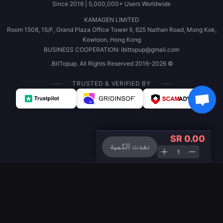
Since 2016 | 5,000,000+ Users Worldwide
KAMAGEN LIMITED
Room 1508, 15/F, Grand Plaza Office Tower II, 625 Nathan Road, Mong Kok,
Kowloon, Hong Kong
BUSINESS COOPERATION: ibittopup@gmail.com
© 2016-2026 BitTopup. All Rights Reserved.
TRUSTED & VERIFIED BY
SR 0.00
نفدت الكمية