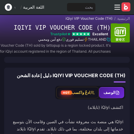
بحث
اللغة العربية
/
الرئيسية
/
iQiyi VIP Voucher Code (TH)
IQIYI VIP VOUCHER CODE (TH)
Trustpilot
Excellent
THAILAND
تسليم فوري
دفع آمن ومحمي
P Voucher Code (TH) sold by bittopup is a region locked product. It's
 for iQiyi account registered in the region of Thailand. All purchases
are NON-REFUNDABLE and NON-RETURNABLE.
IQIYI VIP VOUCHER CODE (TH) دليل إعادة الشحن
الوصف
ادعُ واكسب
HOT
iQiyi هي منصة بث معروفة نشأت في الصين وقامت الآن بتوسيع
خدماتها إلى بلدان مختلفة، بما في ذلك تايلاند. تقدم iQiyi تايلاند