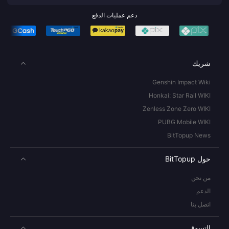
دعم عمليات الدفع
شريك
Genshin Impact Wiki
Honkai: Star Rail WIKI
Zenless Zone Zero WIKI
PUBG Mobile WIKI
BitTopup News
حول BitTopup
من نحن
الدعم
اتصل بنا
التسوق