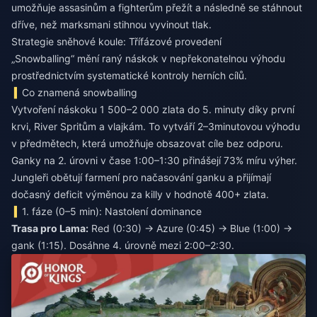
umožňuje assasinům a fighterům přežít a následně se stáhnout
dříve, než marksmani stihnou vyvinout tlak.
Strategie sněhové koule: Třífázové provedení
„Snowballing“ mění raný náskok v nepřekonatelnou výhodu
prostřednictvím systematické kontroly herních cílů.
Co znamená snowballing
Vytvoření náskoku 1 500–2 000 zlata do 5. minuty díky první
krvi, River Spritům a vlajkám. To vytváří 2–3minutovou výhodu
v předmětech, která umožňuje obsazovat cíle bez odporu.
Ganky na 2. úrovni v čase 1:00–1:30 přinášejí 73% míru výher.
Jungleři obětují farmení pro načasování ganku a přijímají
dočasný deficit výměnou za killy v hodnotě 400+ zlata.
1. fáze (0–5 min): Nastolení dominance
Trasa pro Lama:
Red (0:30) → Azure (0:45) → Blue (1:00) →
gank (1:15). Dosáhne 4. úrovně mezi 2:00–2:30.