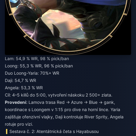
Lam: 54,9 % WR, 98 % pick/ban
Loong: 55,3 % WR, 96 % pick/ban
Duo Loong-Yaria: 70%+ WR
Daji: 54,7 % WR
Angela: 53,3 % WR
Cíl: 4–5 killů do 5:00, vytvoření náskoku 2 500+ zlata.
Provedení:
Lamova trasa Red → Azure → Blue → gank,
koordinace s Loongem v 1:15 pro dive na horní lince. Yaria
zajišťuje ofenzivní vlajky, Daji kontroluje River Sprity, Angela
rotuje pro vizi.
Sestava č. 2: Atentátnická četa s Hayabusou