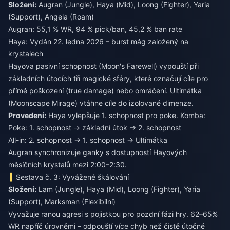
Složení:
Augran (Jungle), Haya (Mid), Loong (Fighter), Yaria
(Support), Angela (Roam)
Augran: 55,1 % WR, 94 % pick/ban, 45,2 % ban rate
Haya: Vydán 22. ledna 2026 – burst mág založený na
krystalech
Hayova pasivní schopnost (Moon's Farewell) vypouští při
základních útocích tři magické sféry, které označují cíle pro
přímé poškození (true damage) nebo omráčení. Ultimátka
(Moonscape Mirage) vtáhne cíle do izolované dimenze.
Provedení:
Haya vylepšuje 1. schopnost pro poke. Komba:
Poke: 1. schopnost → základní útok → 2. schopnost
All-in: 2. schopnost → 1. schopnost → Ultimátka
Augran synchronizuje ganky s dostupností Hayových
měsíčních krystalů mezi 2:00–2:30.
Sestava č. 3: Vyvážené škálování
Složení:
Lam (Jungle), Haya (Mid), Loong (Fighter), Yaria
(Support), Marksman (Flexibilní)
Vyvažuje ranou agresi s pojistkou pro pozdní fázi hry. 62–65%
WR napříč úrovněmi – odpouští více chyb než čistě útočné