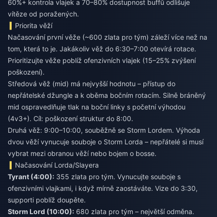
60%+ kontrola vlajek a 70–80% dostupnost buffů odlišuje
vítěze od poražených.
Priorita věží
Načasování první věže (~600 zlata pro tým) záleží více než na
tom, která to je. Jakákoliv věž do 6:30–7:00 otevírá rotace.
Prioritizujte věže poblíž ofenzivních vlajek (15–25% zvýšení
poškození).
Středová věž (mid) má nejvyšší hodnotu – přístup do
nepřátelské džungle a k oběma bočním rotacím. Silně bráněný
mid ospravedlňuje tlak na boční linky s početní výhodou
(4v3+). Cíl: poškození struktur do 8:00.
Druhá věž: 9:00–10:00, souběžně se Storm Lordem. Výhoda
dvou věží vynucuje souboje o Storm Lorda – nepřátelé si musí
vybrat mezi obranou věží nebo bojem o bosse.
Načasování Lorda/Slayera
Tyrant (4:00):
355 zlata pro tým. Vynucujte souboje s
ofenzivními vlajkami, i když mírně zaostáváte. Vize do 3:30,
supporti poblíž doupěte.
Storm Lord (10:00):
680 zlata pro tým – největší odměna.