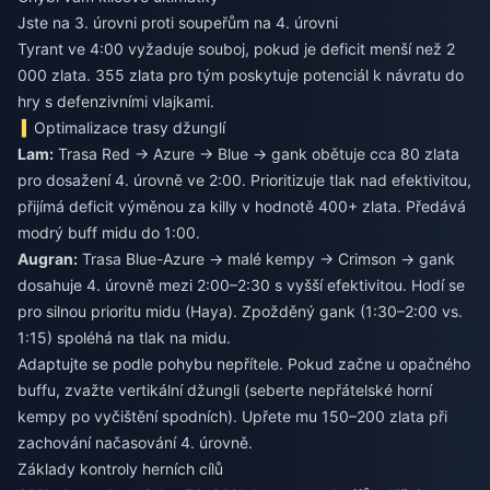
Jste na 3. úrovni proti soupeřům na 4. úrovni
Tyrant ve 4:00 vyžaduje souboj, pokud je deficit menší než 2
000 zlata. 355 zlata pro tým poskytuje potenciál k návratu do
hry s defenzivními vlajkami.
Optimalizace trasy džunglí
Lam:
Trasa Red → Azure → Blue → gank obětuje cca 80 zlata
pro dosažení 4. úrovně ve 2:00. Prioritizuje tlak nad efektivitou,
přijímá deficit výměnou za killy v hodnotě 400+ zlata. Předává
modrý buff midu do 1:00.
Augran:
Trasa Blue-Azure → malé kempy → Crimson → gank
dosahuje 4. úrovně mezi 2:00–2:30 s vyšší efektivitou. Hodí se
pro silnou prioritu midu (Haya). Zpožděný gank (1:30–2:00 vs.
1:15) spoléhá na tlak na midu.
Adaptujte se podle pohybu nepřítele. Pokud začne u opačného
buffu, zvažte vertikální džungli (seberte nepřátelské horní
kempy po vyčištění spodních). Upřete mu 150–200 zlata při
zachování načasování 4. úrovně.
Základy kontroly herních cílů