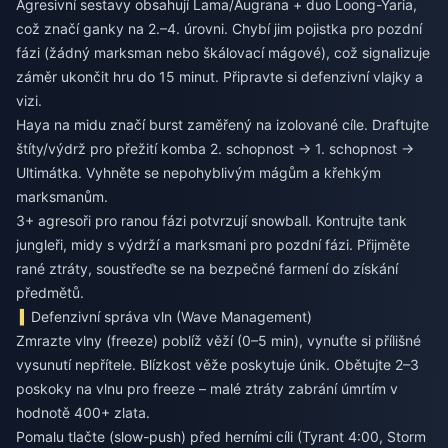
Agresivní sestavy obsahují Lama/Augrana + duo Loong-Yaria,
což značí ganky na 2.–4. úrovni. Chybí jim pojistka pro pozdní
fázi (žádný marksman nebo škálovací mágové), což signalizuje
záměr ukončit hru do 15 minut. Připravte si defenzivní vlajky a
vizi.
Haya na midu značí burst zaměřený na izolované cíle. Draftujte
štíty/výdrž pro přežití komba 2. schopnost → 1. schopnost →
Ultimátka. Vyhněte se nepohyblivým mágům a křehkým
marksmanům.
3+ agresoři pro ranou fázi potvrzují snowball. Kontrujte tank
jungleři, midy s výdrží a marksmani pro pozdní fázi. Přijměte
rané ztráty, soustřeďte se na bezpečné farmení do získání
předmětů.
Defenzivní správa vln (Wave Management)
Zmrazte vlny (freeze) poblíž věží (0–5 min), vynuťte si přílišné
vysunutí nepřítele. Blízkost věže poskytuje únik. Obětujte 2–3
poskoky na vlnu pro freeze – malé ztráty zabrání úmrtím v
hodnotě 400+ zlata.
Pomalu tlačte (slow-push) před herními cíli (Tyrant 4:00, Storm