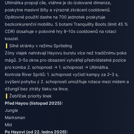
Ultimátka propojí cíle, vtáhne je do izolované dimenze,
poskytne masivní štíty a výrazné zkrácení cooldownů.
Opětovné použití dashe na 700 jednotek poskytuje
bezkonkurenční mobilitu. S botami Tranquility Boots (limit 45 %
CDR) dosahuje v polovině hry 8–10s cooldownů na rotaci
kouzel.
Silné stránky v režimu Spriteling
Zóny vlajek nahrávají Hayovu burstu více než tradičnímu poke
mágů. 3–5s okna pro obsazení vytvářejí předvídatelné pozice
pro komba 2. schopnost → 1. schopnost → Ultimátka.
Kontrola River Spritů: 1. schopnost vyčistí kempy za 2–3 s,
zvýšení pohybu z 2. schopnosti umožňuje rotace mezi midem a
džunglí bez ztráty tlaku na lince.
Žebříček priority linek
Před Hayou (listopad 2025):
Jungle
Marksman
Mid
Po Hayovi (od 22. ledna 2026):