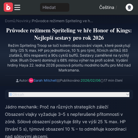
Hledat
Čeština
/
Domů
/
Novinky
/
Průvodce režimem Spriteling ve hře Honor of Kings: Nejlepší sestavy pro rok 2026
Průvodce režimem Spriteling ve hře Honor of Kings:
Nejlepší sestavy pro rok 2026
Režim Spriteling Troop se točí kolem obsazování vlajek, které poskytují
štíty (25 % max. HP pro jednotlivce, 10 % pro tým), říčních skřítků (63
zlaťáků, 60s respawn) a 90s cyklů buffů. Sestavy zaměřené na rychlý
útok (Rush Down) dominují s 68% mírou výher na profi scéně. Vydání
hrdiny Haya 22. ledna 2026 posouvá prioritu modrého buffu pro Mid nad
Marksmana.
Autor:
Sarah Mitchell
Publikováno:
2026/02/06
17 min čtení
Obsah
Jádro mechanik: Proč na různých strategiích záleží
Obsazení vlajky vyžaduje 3–5 s nepřerušené přítomnosti v
zóně. Sólové obsazení poskytuje štíty ve výši 25 % max. HP
(trvání 5 s), týmové obsazení 10 % – to odměňuje koordinaci
nad sólovými akcemi.