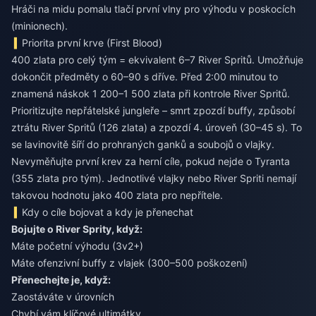
Hráči na midu pomalu tlačí první vlny pro výhodu v poskocích
(minionech).
Priorita první krve (First Blood)
400 zlata pro celý tým = ekvivalent 6–7 River Spritů. Umožňuje
dokončit předměty o 60–90 s dříve. Před 2:00 minutou to
znamená náskok 1 200–1 500 zlata při kontrole River Spritů.
Prioritizujte nepřátelské jungleře – smrt zpozdí buffy, způsobí
ztrátu River Spritů (126 zlata) a zpozdí 4. úroveň (30–45 s). To
se lavinovitě šíří do prohraných ganků a soubojů o vlajky.
Nevyměňujte první krev za herní cíle, pokud nejde o Tyranta
(355 zlata pro tým). Jednotlivé vlajky nebo River Spriti nemají
takovou hodnotu jako 400 zlata pro nepřítele.
Kdy o cíle bojovat a kdy je přenechat
Bojujte o River Sprity, když:
Máte početní výhodu (3v2+)
Máte ofenzivní buffy z vlajek (300–500 poškození)
Přenechejte je, když:
Zaostáváte v úrovních
Chybí vám klíčové ultimátky