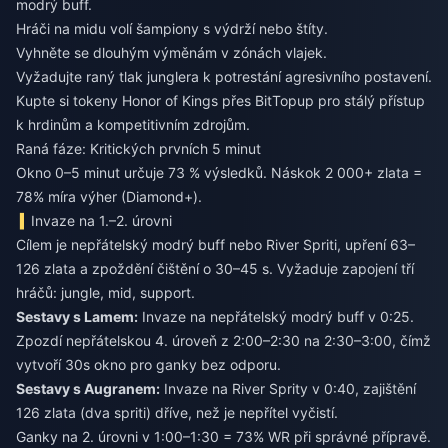
modrý buff.
Hráči na midu volí šampiony s výdrží nebo štíty.
Vyhněte se dlouhým výměnám v zónách vlajek.
Vyžadujte raný tlak junglera k potrestání agresivního postavení.
Kupte si tokeny Honor of Kings
přes BitTopup pro stálý přístup
k hrdinům a kompetitivním zdrojům.
Raná fáze: Kritických prvních 5 minut
Okno 0–5 minut určuje 73 % výsledků. Náskok 2 000+ zlata =
78% míra výher (Diamond+).
Invaze na 1.–2. úrovni
Cílem je nepřátelský modrý buff nebo River Spriti, upření 63–
126 zlata a zpoždění čištění o 30–45 s. Vyžaduje zapojení tří
hráčů: jungle, mid, support.
Sestavy s Lamem:
Invaze na nepřátelský modrý buff v 0:25.
Zpozdí nepřátelskou 4. úroveň z 2:00–2:30 na 2:30–3:00, čímž
vytvoří 30s okno pro ganky bez odporu.
Sestavy s Augranem:
Invaze na River Sprity v 0:40, zajištění
126 zlata (dva spriti) dříve, než je nepřítel vyčistí.
Ganky na 2. úrovni v 1:00–1:30 = 73% WR při správné přípravě.