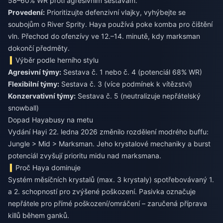
58–60% WR proti agresivním sestavám.
Provedení:
Prioritizujte defenzivní vlajky, vyhýbejte se
soubojům o River Sprity. Haya používá poke komba pro čištění
vln. Přechod do ofenzívy ve 12.–14. minutě, kdy marksman
dokončí předměty.
Výběr podle herního stylu
Agresivní týmy:
Sestava č. 1 nebo č. 4 (potenciál 68% WR)
Flexibilní týmy:
Sestava č. 3 (více podmínek k vítězství)
Konzervativní týmy:
Sestava č. 5 (neutralizuje nepřátelský
snowball)
Dopad Hayabusy na metu
Vydání Hayi 22. ledna 2026 změnilo rozdělení modrého buffu:
Jungle > Mid > Marksman. Jeho krystalové mechaniky a burst
potenciál zvyšují prioritu midu nad marksmana.
Proč Haya dominuje
Systém měsíčních krystalů (max. 3 krystaly) spotřebovávaný 1.
a 2. schopností pro zvýšené poškození. Pasivka označuje
nepřátele pro přímé poškození/omráčení – zaručená příprava
killů během ganků.