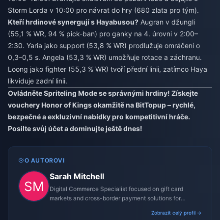
Storm Lorda v 10:00 pro návrat do hry (680 zlata pro tým).
Kteří hrdinové synergují s Hayabusou?
Augran v džungli
(55,1 % WR, 94 % pick-ban) pro ganky na 4. úrovni v 2:00–
2:30. Yaria jako support (53,8 % WR) prodlužuje omráčení o
0,3–0,5 s. Angela (53,3 % WR) umožňuje rotace a záchranu.
Loong jako fighter (55,3 % WR) tvoří přední linii, zatímco Haya
likviduje zadní linii.
Ovládněte Spriteling Mode se správnými hrdiny! Získejte
vouchery Honor of Kings okamžitě na BitTopup – rychlé,
bezpečné a exkluzivní nabídky pro kompetitivní hráče.
Posilte svůj účet a dominujte ještě dnes!
O AUTOROVI
Sarah Mitchell
Digital Commerce Specialist focused on gift card
markets and cross-border payment solutions for
gaming platforms.
Zobrazit celý profil →