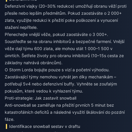
Defenzivní vlajky (20–30% redukce) umožňují obranu věží proti
přesile nebo lepším předmětům. Pokud zaostáváte o 2 000+
zlata, využijte redukci k přežití poke poškození a vynucení
stažení nepřítele.
Přenechejte vnější věže, pokud zaostáváte o 3 000+.
Soustřeďte se na obranu inhibitorů a bezpečné farmení. Vnější
věže dají týmu 600 zlata, ale mohou stát 1 000–1 500 v
úmrtích. Šetřete životy pro obranu inhibitorů (10–15s cesta ze
základny nahrává obráncům).
O Storm Lorda bojujte pouze s vizí a početní výhodou.
Zaostávající týmy nemohou vyhrát jen díky mechanikám –
potřebují 5v4 nebo defenzivní buffy. Vyhněte se zoufalým
pokusům, které vedou k vyhlazení týmu.
Proti-strategie: Jak zastavit snowball
Anti-snowball se zaměřuje na přežití prvních 5 minut bez
katastrofálních deficitů a následné využití škálování do pozdní
fáze.
Identifikace snowball sestav v draftu