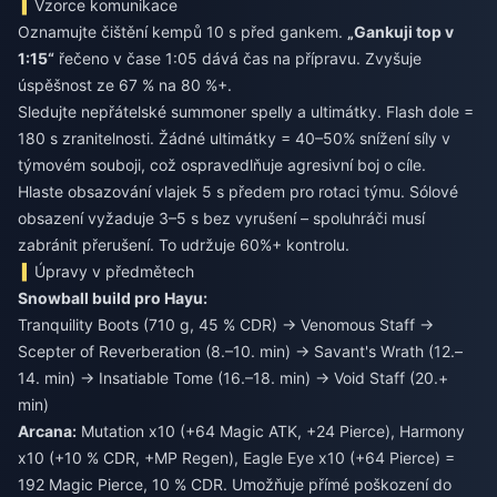
Vzorce komunikace
Oznamujte čištění kempů 10 s před gankem.
„Gankuji top v
1:15“
řečeno v čase 1:05 dává čas na přípravu. Zvyšuje
úspěšnost ze 67 % na 80 %+.
Sledujte nepřátelské summoner spelly a ultimátky. Flash dole =
180 s zranitelnosti. Žádné ultimátky = 40–50% snížení síly v
týmovém souboji, což ospravedlňuje agresivní boj o cíle.
Hlaste obsazování vlajek 5 s předem pro rotaci týmu. Sólové
obsazení vyžaduje 3–5 s bez vyrušení – spoluhráči musí
zabránit přerušení. To udržuje 60%+ kontrolu.
Úpravy v předmětech
Snowball build pro Hayu:
Tranquility Boots (710 g, 45 % CDR) → Venomous Staff →
Scepter of Reverberation (8.–10. min) → Savant's Wrath (12.–
14. min) → Insatiable Tome (16.–18. min) → Void Staff (20.+
min)
Arcana:
Mutation x10 (+64 Magic ATK, +24 Pierce), Harmony
x10 (+10 % CDR, +MP Regen), Eagle Eye x10 (+64 Pierce) =
192 Magic Pierce, 10 % CDR. Umožňuje přímé poškození do