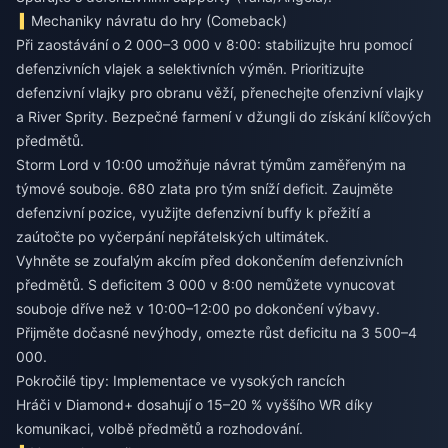
Mechaniky návratu do hry (Comeback)
Při zaostávání o 2 000–3 000 v 8:00: stabilizujte hru pomocí
defenzivních vlajek a selektivních výměn. Prioritizujte
defenzivní vlajky pro obranu věží, přenechejte ofenzivní vlajky
a River Sprity. Bezpečné farmení v džungli do získání klíčových
předmětů.
Storm Lord v 10:00 umožňuje návrat týmům zaměřeným na
týmové souboje. 680 zlata pro tým sníží deficit. Zaujměte
defenzivní pozice, využijte defenzivní buffy k přežití a
zaútočte po vyčerpání nepřátelských ultimátek.
Vyhněte se zoufalým akcím před dokončením defenzivních
předmětů. S deficitem 3 000 v 8:00 nemůžete vynucovat
souboje dříve než v 10:00–12:00 po dokončení výbavy.
Přijměte dočasné nevýhody, omezte růst deficitu na 3 500–4
000.
Pokročilé tipy: Implementace ve vysokých rancích
Hráči v Diamond+ dosahují o 15–20 % vyššího WR díky
komunikaci, volbě předmětů a rozhodování.