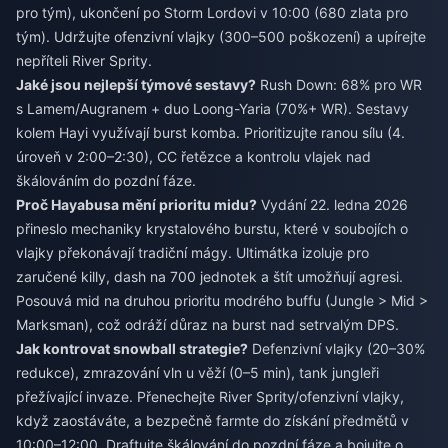
pro tým), ukončení po Storm Lordovi v 10:00 (680 zlata pro
tým). Udržujte ofenzivní vlajky (300–500 poškození) a upírejte
nepříteli River Sprity.
Jaké jsou nejlepší týmové sestavy?
Rush Down: 68% pro WR
s Lamem/Augranem + duo Loong-Yaria (70%+ WR). Sestavy
kolem Hayi využívají burst komba. Prioritizujte ranou sílu (4.
úroveň v 2:00–2:30), CC řetězce a kontrolu vlajek nad
škálováním do pozdní fáze.
Proč Hayabusa mění prioritu midu?
Vydání 22. ledna 2026
přineslo mechaniky krystalového burstu, které v soubojích o
vlajky překonávají tradiční mágy. Ultimátka izoluje pro
zaručené killy, dash na 700 jednotek a štít umožňují agresi.
Posouvá mid na druhou prioritu modrého buffu (Jungle > Mid >
Marksman), což odráží důraz na burst nad setrvalým DPS.
Jak kontrovat snowball strategie?
Defenzivní vlajky (20–30%
redukce), zmrazování vln u věží (0–5 min), tank jungleři
přežívající invaze. Přenechejte River Sprity/ofenzivní vlajky,
když zaostáváte, a bezpečně farmte do získání předmětů v
10:00–12:00. Draftujte škálování do pozdní fáze a bojujte o