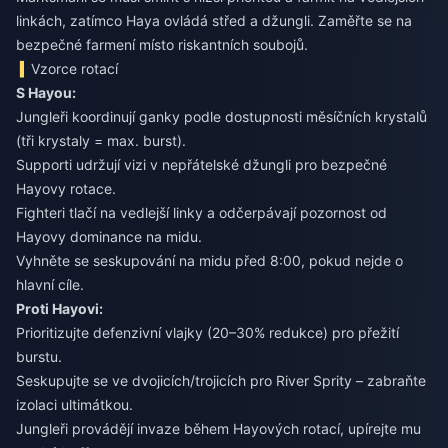
linkách, zatímco Haya ovládá střed a džungli. Zaměřte se na
bezpečné farmení místo riskantních soubojů.
Vzorce rotací
S Hayou:
Jungleři koordinují ganky podle dostupnosti měsíčních krystalů
(tři krystaly = max. burst).
Supporti udržují vizi v nepřátelské džungli pro bezpečné
Hayovy rotace.
Fighteri tlačí na vedlejší linky a odčerpávají pozornost od
Hayovy dominance na midu.
Vyhněte se seskupování na midu před 8:00, pokud nejde o
hlavní cíle.
Proti Hayovi:
Prioritizujte defenzivní vlajky (20–30% redukce) pro přežití
burstu.
Seskupujte se ve dvojicích/trojicích pro River Sprity – zabraňte
izolaci ultimátkou.
Jungleři provádějí invaze během Hayových rotací, upírejte mu