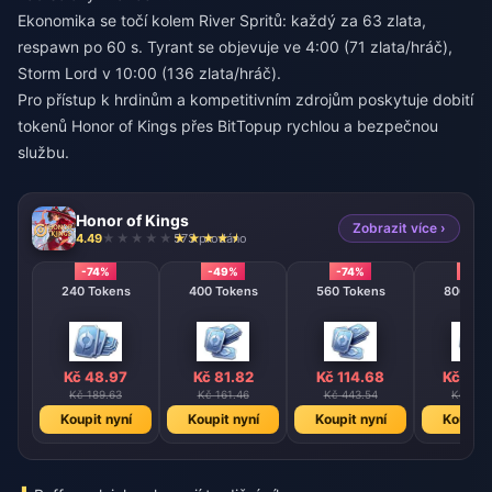
Ekonomika se točí kolem River Spritů: každý za 63 zlata,
respawn po 60 s. Tyrant se objevuje ve 4:00 (71 zlata/hráč),
Storm Lord v 10:00 (136 zlata/hráč).
Pro přístup k hrdinům a kompetitivním zdrojům poskytuje
dobití
tokenů Honor of Kings
přes BitTopup rychlou a bezpečnou
službu.
Honor of Kings
Zobrazit více ›
4.49
573 prodáno
-74%
-49%
-74%
-74%
240 Tokens
400 Tokens
560 Tokens
800 T
Kč 48.97
Kč 81.82
Kč 114.68
Kč 163
Kč 189.63
Kč 161.46
Kč 443.54
Kč 633
Koupit nyní
Koupit nyní
Koupit nyní
Koupit 