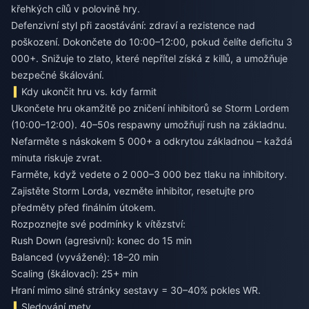
křehkých cílů v polovině hry.
Defenzivní styl při zaostávání: zdraví a rezistence nad
poškození. Dokončete do 10:00–12:00, pokud čelíte deficitu 3
000+. Snižuje to zlato, které nepřítel získá z killů, a umožňuje
bezpečné škálování.
Kdy ukončit hru vs. kdy farmit
Ukončete hru okamžitě po zničení inhibitorů se Storm Lordem
(10:00–12:00). 40–50s respawny umožňují rush na základnu.
Nefarměte s náskokem 5 000+ a odkrytou základnou – každá
minuta riskuje zvrat.
Farměte, když vedete o 2 000–3 000 bez tlaku na inhibitory.
Zajistěte Storm Lorda, vezměte inhibitor, resetujte pro
předměty před finálním útokem.
Rozpoznejte své podmínky k vítězství:
Rush Down (agresivní): konec do 15 min
Balanced (vyvážené): 18–20 min
Scaling (škálovací): 25+ min
Hraní mimo silné stránky sestavy = 30–40% pokles WR.
Sledování mety