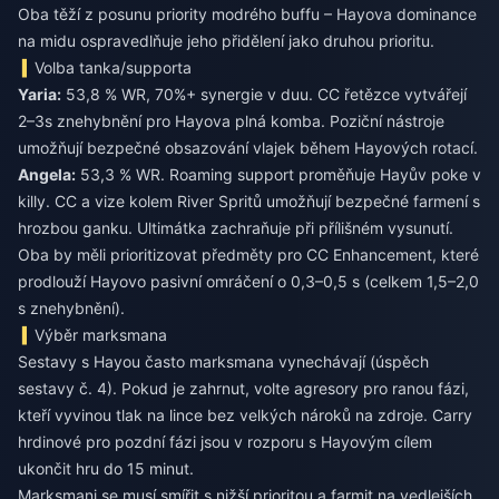
Oba těží z posunu priority modrého buffu – Hayova dominance
na midu ospravedlňuje jeho přidělení jako druhou prioritu.
Volba tanka/supporta
Yaria:
53,8 % WR, 70%+ synergie v duu. CC řetězce vytvářejí
2–3s znehybnění pro Hayova plná komba. Poziční nástroje
umožňují bezpečné obsazování vlajek během Hayových rotací.
Angela:
53,3 % WR. Roaming support proměňuje Hayův poke v
killy. CC a vize kolem River Spritů umožňují bezpečné farmení s
hrozbou ganku. Ultimátka zachraňuje při přílišném vysunutí.
Oba by měli prioritizovat předměty pro CC Enhancement, které
prodlouží Hayovo pasivní omráčení o 0,3–0,5 s (celkem 1,5–2,0
s znehybnění).
Výběr marksmana
Sestavy s Hayou často marksmana vynechávají (úspěch
sestavy č. 4). Pokud je zahrnut, volte agresory pro ranou fázi,
kteří vyvinou tlak na lince bez velkých nároků na zdroje. Carry
hrdinové pro pozdní fázi jsou v rozporu s Hayovým cílem
ukončit hru do 15 minut.
Marksmani se musí smířit s nižší prioritou a farmit na vedlejších