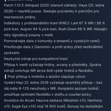
Patch 1.10.5 (listopad 2025) stanovil základy. Haya (22. ledna
2026) = největší posun. Sledujte poznámky k patchům pro
mechanické změny.
Indikátory z profesionálního hraní (KWC): Lam 67 % WR / 98 %
pick-ban, Augran 94 % pick-ban, Rush Down 68 % WR. Klesající
míry signalizují posuny v metě.
Porovnávejte data z komunity a streamů z vysokých ranků.
Prioritizujte data z Diamond+ a profi scény před neoficiálními
zprávami.
Nezbytné zdroje pro kompetitivní hraní
Přístup k metě vyžaduje hrdiny, arcany a předměty. Správa
zdrojů ovlivňuje WR skrze širší výběr hrdinů a flexibilitu.
Proč přístup k hrdinům a skinům zlepšuje výkon
Vydání Hayi 22. ledna 2026 vyžaduje okamžitý přístup – bez
něj máte 8–12% nevýhodu v WR. Kompletní seznam hrdinů
umožňuje optimální flexibilitu v draftu a counter-picky.
Investice do Arcan: Hayova sestava (Mutation x10, Harmony
x10, Eagle Eye x10) stojí 18 900 bodů. Bonusy ke statistikám