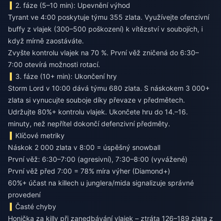
2. fáze (5–10 min): Upevnění výhod
Tyrant ve 4:00 poskytuje týmu 355 zlata. Využívejte ofenzivní
buffy z vlajek (300–500 poškození) k vítězství v soubojích, i
když mírně zaostáváte.
Zvyšte kontrolu vlajek na 70 %. První věž zničená do 6:30–
7:00 otevírá možnosti rotací.
3. fáze (10+ min): Ukončení hry
Storm Lord v 10:00 dává týmu 680 zlata. S náskokem 3 000+
zlata si vynucujte souboje díky převaze v předmětech.
Udržujte 80%+ kontrolu vlajek. Ukončete hru do 14.–16.
minuty, než nepřítel dokončí defenzivní předměty.
Klíčové metriky
Náskok 2 000 zlata v 8:00 = úspěšný snowball
První věž: 6:30–7:00 (agresivní), 7:30–8:00 (vyvážené)
První věž před 7:00 = 78% míra výher (Diamond+)
60%+ účast na killech u junglera/mida signalizuje správné
provedení
Časté chyby
Honička za killy při zanedbávání vlajek – ztráta 126–189 zlata z