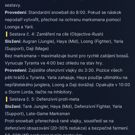
sestavy.
Provedení:
Standardní snowball do 8:00. Pokud se náskok
nepodaří vytvořit, přechod na ochranu marksmana pomocí
Loonga a Yarii.
Sestava č. 4: Zaměření na cíle (Objective-Rush)
Složení:
Augran (Jungle), Haya (Mid), Loong (Fighter), Yaria
(Support), Daji (Mage)
Bez marksmana – maximalizuje burst pro rychlé zabíjení bossů.
Vynucuje Tyranta ve 4:00 bez ohledu na stav hry.
Provedení:
Zajistěte ofenzivní vlajky do 3:30. Pozice všech
pěti hráčů u Tyranta. Yaria zahajuje, Haya použije ultimátku na
nepřátelského junglera, Loong a Daji dorážejí. Opakujte v 10:00
u Storm Lorda, tlačte na inhibitory.
Sestava č. 5: Defenzivní proti-meta
Složení:
Tank Jungler, Haya (Mid), Defenzivní Fighter, Yaria
(Support), Late-Game Marksman
Proti-snowball: přenechává rané vlajky, soustředí se na
defenzivní obsazování (20–30% redukce) a bezpečné farmení.