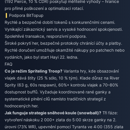
(192 Pierce, 10 % CDR) poskytují měřitelné výhody – hranice
pro přímé poškození a optimalizaci rotací.
Podpora BitTopup
Rychlé a bezpečné dobití tokenů s konkurenčními cenami.
Vynikající zákaznický servis a vysoké hodnocení spokojenosti.
Spolehlivé transakce, responzivní podpora.
Široké pokrytí her, bezpečné protokoly chránící účty a platby.
Rychlé doručení umožňuje okamžité nákupy po patchech nebo
vydáních, jako byl start Hayi 22. ledna.
FAQ
Co je režim Spriteling Troop?
Varianta hry, kde obsazování
vlajek dává štíty (25 % sólo, 10 % tým). Klade důraz na River
Sprity (63 g, 60s respawn), 60%+ kontrolu vlajek a 70–80%
dostupnost buffů. Vyžaduje koordinované rané ganky a
systematické plnění cílů namísto tradičních strategií z
hodnocených her.
Jak funguje strategie sněhové koule (snowball)?
Tři fáze:
vytvoření náskoku 2 000+ zlata do 5:00 skrze ganky na 2.
úrovni (73% WR), upevnění pomocí Tyranta ve 4:00 (355 zlata