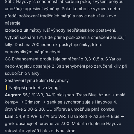
Štít z Hayovy 2. schopnosti absorbuje poke, zvýšení pohybu
umožňuje agresivní výměny. Poke kombo se vyrovná nebo
předčí poškození tradičních mágů a navíc nabízí únikové
nástroje.
Izolace z ultimátky ruší výhody nepřátelského postavení.
Vytváří scénáře 1v1, kde přímé poškození a omráčení zaručují
killy. Dash na 700 jednotek poskytuje úniky, které
nepohyblivým mágům chybí.
CC Enhancement prodlužuje omráčení o 0,3–0,5 s. S Yariou
nebo Angelou dosahuje 2–3s znehybnění pro zaručené killy při
soubojích o vlajky.
Sestavení týmu kolem Hayabusy
Nejlepší partneři v džungli
Augran:
55,1 % WR, 94 % pick/ban. Trasa Blue-Azure → malé
kempy → Crimson → gank se synchronizuje s Hayovou 4.
úrovní ve 2:00–2:30. CC příprava umožňuje plná komba.
Lam:
54,9 % WR, 67 % pro WR. Trasa Red → Azure → Blue →
gank dosahuje 4. úrovně ve 2:00. Mobilita doplňuje Hayovo
rotování a vytváří tlak ze dvou stran.