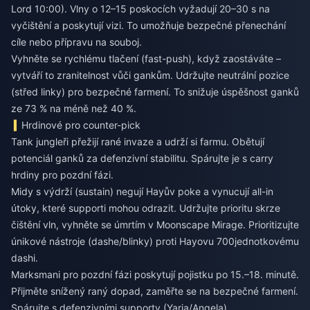
Lord 10:00). Vlny o 12–15 poskocích vyžadují 20–30 s na
vyčištění a poskytují vizi. To umožňuje bezpečné přenechání
cíle nebo přípravu na souboj.
Vyhněte se rychlému tlačení (fast-push), když zaostáváte –
vytváří to zranitelnost vůči gankům. Udržujte neutrální pozice
(střed linky) pro bezpečné farmení. To snižuje úspěšnost ganků
ze 73 % na méně než 40 %.
Hrdinové pro counter-pick
Tank jungleři přežijí rané invaze a udrží si farmu. Obětují
potenciál ganků za defenzivní stabilitu. Spárujte je s carry
hrdiny pro pozdní fázi.
Midy s výdrží (sustain) negují Hayův poke a vynucují all-in
útoky, které supporti mohou odrazit. Udržujte prioritu skrze
čištění vln, vyhněte se úmrtím v Moonscape Mirage. Prioritizujte
únikové nástroje (dashe/blinky) proti Hayovu 700jednotkovému
dashi.
Marksmani pro pozdní fázi poskytují pojistku po 15.–18. minutě.
Přijměte snížený raný dopad, zaměřte se na bezpečné farmení.
Spárujte s defenzivními supporty (Yaria/Angela).