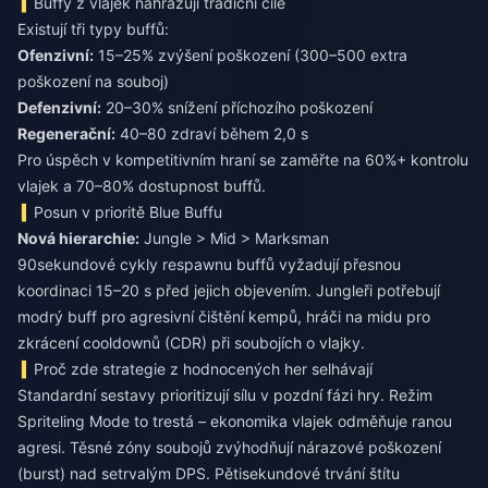
Buffy z vlajek nahrazují tradiční cíle
Existují tři typy buffů:
Ofenzivní:
15–25% zvýšení poškození (300–500 extra
poškození na souboj)
Defenzivní:
20–30% snížení příchozího poškození
Regenerační:
40–80 zdraví během 2,0 s
Pro úspěch v kompetitivním hraní se zaměřte na 60%+ kontrolu
vlajek a 70–80% dostupnost buffů.
Posun v prioritě Blue Buffu
Nová hierarchie:
Jungle > Mid > Marksman
90sekundové cykly respawnu buffů vyžadují přesnou
koordinaci 15–20 s před jejich objevením. Jungleři potřebují
modrý buff pro agresivní čištění kempů, hráči na midu pro
zkrácení cooldownů (CDR) při soubojích o vlajky.
Proč zde strategie z hodnocených her selhávají
Standardní sestavy prioritizují sílu v pozdní fázi hry. Režim
Spriteling Mode to trestá – ekonomika vlajek odměňuje ranou
agresi. Těsné zóny soubojů zvýhodňují nárazové poškození
(burst) nad setrvalým DPS. Pětisekundové trvání štítu