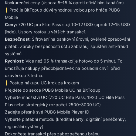
Konkurenční ceny (úspora 5–15 % oproti oficiálním kanálům)
Proč je BitTopup důvěryhodnou volbou pro hráče PUBG
Mobile
Ceny:
720 UC pro Elite Pass stojí 10–12 USD (oproti 12–15 USD
jinde). Úspory rostou u větších transakcí.
Bezpečnost:
Šifrování na bankovní úrovni, ověřené zpracování
plateb. Záruky bezpečnosti účtu zabraňují spuštění anti-fraud
systémů.
Rychlost:
Více než 95 % transakcí je hotovo do 5 minut. To
umožňuje nákupy předobjednávek na poslední chvíli před
uzávěrkou 7. ledna.
Postup nákupu UC krok za krokem
Přejděte do sekce PUBG Mobile UC na BitTopup
Vyberte množství UC (720 UC Elite Pass, 1920 UC Elite Pass
Plus nebo strategický rozpočet 2500–3000 UC)
Zadejte přesně své PUBG Mobile Player ID
Vyberte platební metodu (kreditní karty, digitální peněženky,
regionální systémy)
Dokončete transakci přes zabezpečenou bránu