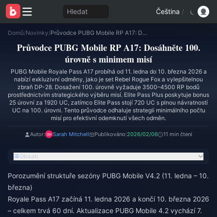
Hledat
Čeština
/
Domů
/
Novinky
/
Průvodce PUBG Mobile RP A17: Dosáhněte 100. úrovně s minimem misí
Průvodce PUBG Mobile RP A17: Dosáhněte 100.
úrovně s minimem misí
PUBG Mobile Royale Pass A17 probíhá od 11. ledna do 10. března 2026 a
nabízí exkluzivní odměny, jako je set Rebel Rogue Fox a vylepšitelnou
zbraň DP-28. Dosažení 100. úrovně vyžaduje 3500–4500 RP bodů
prostřednictvím strategického výběru misí. Elite Pass Plus poskytuje bonus
25 úrovní za 1920 UC, zatímco Elite Pass stojí 720 UC s plnou návratností
UC na 100. úrovni. Tento průvodce odhaluje strategii minimálního počtu
misí pro efektivní odemknutí všech odměn.
Autor:
Sarah Mitchell
Publikováno:
2026/02/06
11 min čtení
Obsah
Porozumění struktuře sezóny PUBG Mobile V4.2 (11. ledna – 10.
března)
Royale Pass A17 začíná 11. ledna 2026 a končí 10. března 2026
– celkem trvá 60 dní. Aktualizace PUBG Mobile 4.2 vychází 7.