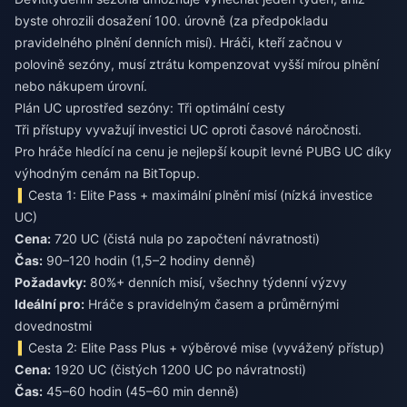
byste ohrozili dosažení 100. úrovně (za předpokladu
pravidelného plnění denních misí). Hráči, kteří začnou v
polovině sezóny, musí ztrátu kompenzovat vyšší mírou plnění
nebo nákupem úrovní.
Plán UC uprostřed sezóny: Tři optimální cesty
Tři přístupy vyvažují investici UC oproti časové náročnosti.
Pro hráče hledící na cenu je nejlepší
koupit levné PUBG UC
díky
výhodným cenám na BitTopup.
Cesta 1: Elite Pass + maximální plnění misí (nízká investice
UC)
Cena:
720 UC (čistá nula po započtení návratnosti)
Čas:
90–120 hodin (1,5–2 hodiny denně)
Požadavky:
80%+ denních misí, všechny týdenní výzvy
Ideální pro:
Hráče s pravidelným časem a průměrnými
dovednostmi
Cesta 2: Elite Pass Plus + výběrové mise (vyvážený přístup)
Cena:
1920 UC (čistých 1200 UC po návratnosti)
Čas:
45–60 hodin (45–60 min denně)