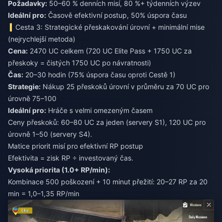
Požadavky:
50–60 % denních misí, 80 %+ týdenních výzev
Ideální pro:
Časově efektivní postup, 50% úspora času
Cesta 3: Strategické přeskakování úrovní + minimální mise
(nejrychlejší metoda)
Cena:
2470 UC celkem (720 UC Elite Pass + 1750 UC za
přeskoky = čistých 1750 UC po návratnosti)
Čas:
20–30 hodin (75% úspora času oproti Cestě 1)
Strategie:
Nákup 25 přeskoků úrovní v průměru za 70 UC pro
úrovně 75–100
Ideální pro:
Hráče s velmi omezeným časem
Ceny přeskoků: 60–80 UC za jeden (servery S1), 120 UC pro
úrovně 1–50 (servery S4).
Matice priorit misí pro efektivní RP postup
Efektivita = zisk RP ÷ investovaný čas.
Vysoká priorita (1.0+ RP/min):
Kombinace 500 poškození + 10 minut přežití: 20–27 RP za 20
min = 1,0–1,35 RP/min