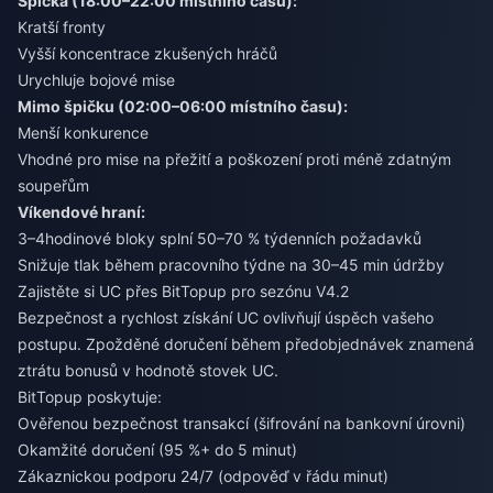
Špička (18:00–22:00 místního času):
Kratší fronty
Vyšší koncentrace zkušených hráčů
Urychluje bojové mise
Mimo špičku (02:00–06:00 místního času):
Menší konkurence
Vhodné pro mise na přežití a poškození proti méně zdatným
soupeřům
Víkendové hraní:
3–4hodinové bloky splní 50–70 % týdenních požadavků
Snižuje tlak během pracovního týdne na 30–45 min údržby
Zajistěte si UC přes BitTopup pro sezónu V4.2
Bezpečnost a rychlost získání UC ovlivňují úspěch vašeho
postupu. Zpožděné doručení během předobjednávek znamená
ztrátu bonusů v hodnotě stovek UC.
BitTopup poskytuje:
Ověřenou bezpečnost transakcí (šifrování na bankovní úrovni)
Okamžité doručení (95 %+ do 5 minut)
Zákaznickou podporu 24/7 (odpověď v řádu minut)