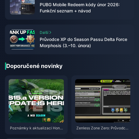
PUBG Mobile Redeem kódy únor 2026:
Funkční seznam + návod
Další
Průvodce XP do Season Passu Delta Force
Morphosis (3.–10. února)
Doporučené novinky
Poznámky k aktualizaci Honor
Zenless Zone Zero: Průvodce
of Kings S15.a | Srpen 2026
akcí Operace Bagel | srpen 20
26