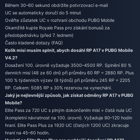
Během 30–60 sekund obdržíte potvrzovací e-mail
UC se automaticky doručí do 5 minut
Ověřte zůstatek UC v rozhraní obchodu PUBG Mobile
Okamžitě kupte Royale Pass pro získání bonusů za
předobjednávku (před 7. lednem)
Často kladené dotazy (FAQ)
Kolik misí musím splnit, abych dosáhl RP A17 v PUBG Mobile
V4.2?
Dosažení 100. úrovně vyžaduje 3500–4500 RP. Splnění 80 %
denních misí (48 ze 60 dní) při průměru 60 RP = 2880 RP. Plus
100 % týdenních výzev (9 týdnů) při průměru 245 RP = 2205
RP. Celkem: 5085 RP s 30% rezervou na vynechání.
Jaký je nejlevnější způsob, jak získat odměny RP A17 v PUBG
Mobile?
Elite Pass za 720 UC s plným dokončením misí = čistá nula UC
(kompletní návratnost na 100. úrovni). Vyžaduje 90–120 hodin
hraní. Elite Pass Plus za 1920 UC (čistých 1200 UC) zkracuje
hraní na 45–60 hodin.