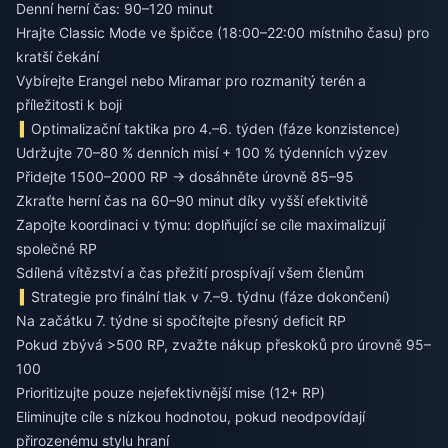
Denní herní čas: 90–120 minut
Hrajte Classic Mode ve špičce (18:00–22:00 místního času) pro
kratší čekání
Vybírejte Erangel nebo Miramar pro rozmanitý terén a
příležitosti k boji
Optimalizační taktika pro 4.–6. týden (fáze konzistence)
Udržujte 70–80 % denních misí + 100 % týdenních výzev
Přidejte 1500–2000 RP → dosáhněte úrovně 85–95
Zkraťte herní čas na 60–90 minut díky vyšší efektivitě
Zapojte koordinaci v týmu: doplňující se cíle maximalizují
společné RP
Sdílená vítězství a čas přežití prospívají všem členům
Strategie pro finální tlak v 7.–9. týdnu (fáze dokončení)
Na začátku 7. týdne si spočítejte přesný deficit RP
Pokud zbývá >500 RP, zvažte nákup přeskoků pro úrovně 95–
100
Prioritizujte pouze nejefektivnější mise (12+ RP)
Eliminujte cíle s nízkou hodnotou, pokud neodpovídají
přirozenému stylu hraní