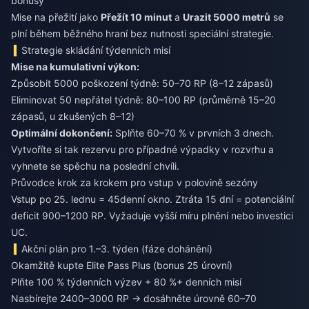
bonusy
Mise na přežití jako
Přežít 10 minut
a
Urazit 5000 metrů
se
plní během běžného hraní bez nutnosti speciální strategie.
Strategie skládání týdenních misí
Mise na kumulativní výkon:
Způsobit 5000 poškození týdně: 50–70 RP (8–12 zápasů)
Eliminovat 50 nepřátel týdně: 80–100 RP (průměrně 15–20
zápasů, u zkušených 8–12)
Optimální dokončení:
Splňte 60–70 % v prvních 3 dnech.
Vytvoříte si tak rezervu pro případné výpadky v rozvrhu a
vyhnete se spěchu na poslední chvíli.
Průvodce krok za krokem pro vstup v polovině sezóny
Vstup po 25. lednu = 45denní okno. Ztráta 15 dní = potenciální
deficit 900–1200 RP. Vyžaduje vyšší míru plnění nebo investici
UC.
Akční plán pro 1.–3. týden (fáze dohánění)
Okamžitě kupte Elite Pass Plus (bonus 25 úrovní)
Plňte 100 % týdenních výzev + 80 %+ denních misí
Nasbírejte 2400–3000 RP → dosáhněte úrovně 60–70