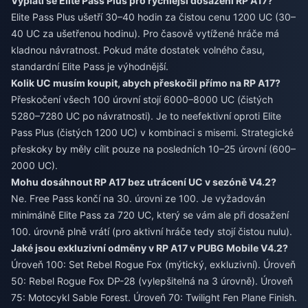
Vyplatí se Elite Pass Plus pro rychlejší dosažení RP A17?
Elite Pass Plus ušetří 30–40 hodin za čistou cenu 1200 UC (30–
40 UC za ušetřenou hodinu). Pro časově vytížené hráče má
kladnou návratnost. Pokud máte dostatek volného času,
standardní Elite Pass je výhodnější.
Kolik UC musím koupit, abych přeskočil přímo na RP A17?
Přeskočení všech 100 úrovní stojí 6000–8000 UC (čistých
5280–7280 UC po návratnosti). Je to neefektivní oproti Elite
Pass Plus (čistých 1200 UC) v kombinaci s misemi. Strategické
přeskoky by měly cílit pouze na posledních 10–25 úrovní (600–
2000 UC).
Mohu dosáhnout RP A17 bez utrácení UC v sezóně V4.2?
Ne. Free Pass končí na 30. úrovni ze 100. Je vyžadován
minimálně Elite Pass za 720 UC, který se vám ale při dosažení
100. úrovně plně vrátí (pro aktivní hráče tedy stojí čistou nulu).
Jaké jsou exkluzivní odměny v RP A17 v PUBG Mobile V4.2?
Úroveň 100: Set Rebel Rogue Fox (mýtický, exkluzivní). Úroveň
50: Rebel Rogue Fox DP-28 (vylepšitelná na 3 úrovně). Úroveň
75: Motocykl Sable Forest. Úroveň 70: Twilight Fen Plane Finish.