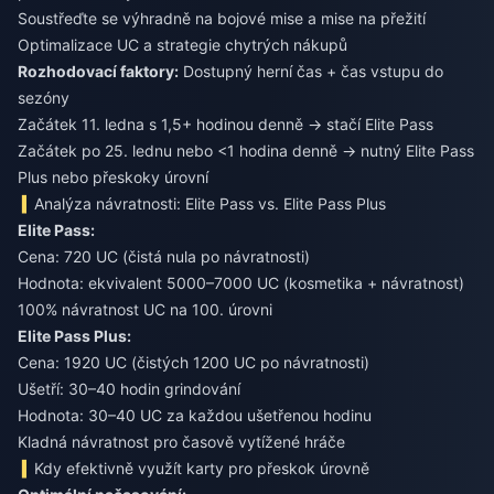
Soustřeďte se výhradně na bojové mise a mise na přežití
Optimalizace UC a strategie chytrých nákupů
Rozhodovací faktory:
Dostupný herní čas + čas vstupu do
sezóny
Začátek 11. ledna s 1,5+ hodinou denně → stačí Elite Pass
Začátek po 25. lednu nebo <1 hodina denně → nutný Elite Pass
Plus nebo přeskoky úrovní
Analýza návratnosti: Elite Pass vs. Elite Pass Plus
Elite Pass:
Cena: 720 UC (čistá nula po návratnosti)
Hodnota: ekvivalent 5000–7000 UC (kosmetika + návratnost)
100% návratnost UC na 100. úrovni
Elite Pass Plus:
Cena: 1920 UC (čistých 1200 UC po návratnosti)
Ušetří: 30–40 hodin grindování
Hodnota: 30–40 UC za každou ušetřenou hodinu
Kladná návratnost pro časově vytížené hráče
Kdy efektivně využít karty pro přeskok úrovně