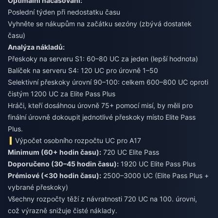
Optimální načasování:
Poslední týden při nedostatku času
Vyhněte se nákupům na začátku sezóny (zbývá dostatek
času)
Analýza nákladů:
Přeskoky na serveru S1: 60–80 UC za jeden (lepší hodnota)
Balíček na serveru S4: 120 UC pro úrovně 1–50
Selektivní přeskoky úrovní 90–100: celkem 600–800 UC oproti
čistým 1200 UC za Elite Pass Plus
Hráči, kteří dosáhnou úrovně 75+ pomocí misí, by měli pro
finální úrovně dokoupit jednotlivé přeskoky místo Elite Pass
Plus.
Výpočet osobního rozpočtu UC pro A17
Minimum (60+ hodin času):
720 UC Elite Pass
Doporučeno (30–45 hodin času):
1920 UC Elite Pass Plus
Prémiové (<30 hodin času):
2500–3000 UC (Elite Pass Plus +
vybrané přeskoky)
Všechny rozpočty těží z návratnosti 720 UC na 100. úrovni,
což výrazně snižuje čisté náklady.