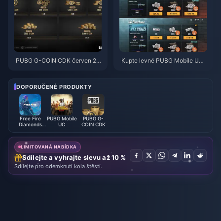
PUBG G-COIN CDK červen 20
Kupte levné PUBG Mobile UC
26: Vyplatí se opravdu dvojitá
pro spolupráci s Naruto Shippu
promo akce za 91,43 $?
den (červenec 2026): Ceny, ne
jlepší balíčky a bezpečné dobit
DOPORUČENÉ PRODUKTY
í
Free Fire
PUBG Mobile
PUBG G-
Diamonds
UC
COIN CDK
(LATAM)
LIMITOVANÁ NABÍDKA
Sdílejte a vyhrajte slevu až 10 %
Sdílejte pro odemknutí kola štěstí.