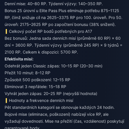
Denní mise: 40–80 RP. Týdenní výzvy: 140–350 RP.
Bonus 25 úrovní u Elite Pass Plus eliminuje potřebu 875–1125
RP, čímž snižuje cíl na 2625–3375 RP pro 100. úroveň. Pro 50.
úroveň: 2175–2625 RP po započtení bonusu (38% snížení).
Celkový počet RP bodů potřebných pro A17
Bez bonusů: Jedna sada denních misí (průměrně 60 RP) × 60
dní = 3600 RP. Týdenní výzvy (průměrně 245 RP) × 9 týdnů =
2100 RP. Celkem k dispozici: 5700 RP.
Efektivita misí:
Odehrát jeden Classic zápas: 10–15 RP (20–30 min)
Přežít 10 minut: 8–12 RP
Způsobit 500 poškození: 12–15 RP
Eliminovat 3 nepřátele: 15–18 RP
Vyhrát jeden zápas: 20–25 RP (nejvyšší hodnota)
Hodnoty a frekvence denních misí
Pět standardních kategorií se obnovuje každých 24 hodin.
Bojové mise (eliminace, poškození) nabízejí více RP, ale
vyžadují dovednosti. Mise na přežití (čas, vzdálenost) poskytují
garantované body.