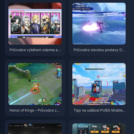
Průvodce výběrem zdarma ag
Průvodce stavbou postavy Od
enta ve hře ZZZ 3.1 | Srpen 20
ette: Nejlepší zbraně, artefakty
26
a týmy | srpen 2026
Honor of Kings – Průvodce za
Tipy na událost PUBG Mobile
postavu Daji: 10 nejlepších trik
Spider-Man | srpen 2026
ů | Srpen 2026