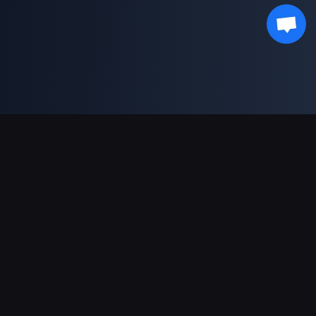
Podpora plateb
Partner
Genshin Impact Wiki
Honkai: Star Rail WIKI
Zenless Zone Zero WIKI
PUBG Mobile WIKI