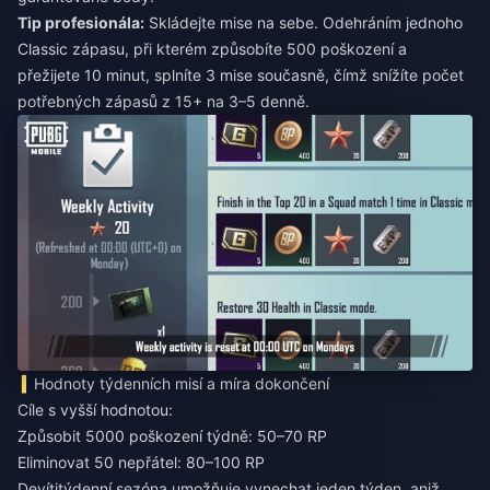
Tip profesionála:
Skládejte mise na sebe. Odehráním jednoho
Classic zápasu, při kterém způsobíte 500 poškození a
přežijete 10 minut, splníte 3 mise současně, čímž snížíte počet
potřebných zápasů z 15+ na 3–5 denně.
Hodnoty týdenních misí a míra dokončení
Cíle s vyšší hodnotou:
Způsobit 5000 poškození týdně: 50–70 RP
Eliminovat 50 nepřátel: 80–100 RP
Devítitýdenní sezóna umožňuje vynechat jeden týden, aniž