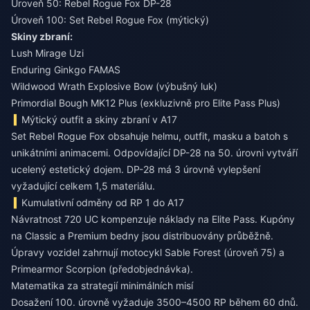
Úroveň 50: Rebel Rogue Fox DP-28
Úroveň 100: Set Rebel Rogue Fox (mýtický)
Skiny zbraní:
Lush Mirage Uzi
Enduring Ginkgo FAMAS
Wildwood Wrath Explosive Bow (výbušný luk)
Primordial Bough MK12 Plus (exkluzivně pro Elite Pass Plus)
Mýtický outfit a skiny zbraní v A17
Set Rebel Rogue Fox obsahuje helmu, outfit, masku a batoh s
unikátními animacemi. Odpovídající DP-28 na 50. úrovni vytváří
ucelený estetický dojem. DP-28 má 3 úrovně vylepšení
vyžadující celkem 1,5 materiálu.
Kumulativní odměny od RP 1 do A17
Návratnost 720 UC kompenzuje náklady na Elite Pass. Kupóny
na Classic a Premium bedny jsou distribuovány průběžně.
Úpravy vozidel zahrnují motocykl Sable Forest (úroveň 75) a
Primearmor Scorpion (předobjednávka).
Matematika za strategií minimálních misí
Dosažení 100. úrovně vyžaduje 3500–4500 RP během 60 dnů.