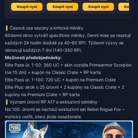
Koupit nyní
Koupit nyní
Koupit nyní
Koupit 
Časová osa sezóny a kritické milníky
60denní okno vytváří specifické milníky. Denní mise se resetují
každých 24 hodin (každá za 40–80 RP). Týdenní výzvy se
obnovují každých 7 dní (140–350 RP).
Možnosti předobjednávky:
Elite Pass úr. 1-50: 360 UC + skin vozidla Primearmor Scorpion
(na 15 dní) + kupón na Classic Crate + RP karta
Elite Pass úr. 1-100: 720 UC + kupón na Premium Crate
Elite Plus: skok o 25 úrovní + 2 kupóny na Classic Crate + 2
kupóny na Premium Crate + RP karta
Význam úrovní RP A17 a exkluzivní odměny
Na 100. úrovni se nachází exkluzivní set Rebel Rogue Fox –
mýtický outfit, který jinde neseženete.