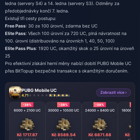
ledna (servery S4) a 14. ledna (servery S3). Odměny za
předobjednávky končí 7. ledna.
Existují tři cesty postupu:
Free Pass
: 30 ze 100 úrovní, zdarma bez UC
Elite Pass
: Všech 100 úrovní za 720 UC, plná návratnost na
100. úrovni (distribuováno na úrovních 1, 40, 50, 100)
Elite Pass Plus
: 1920 UC, okamžitý skok o 25 úrovní na úroveň
25
Pro efektivní získání herní měny nabízí
dobití PUBG Mobile UC
přes BitTopup bezpečné transakce s okamžitým doručením.
PUBG Mobile UC
Zobrazit více ›
4.71
923 prodáno
-38%
-38%
-38%
-38
6000 + 2100 UC
30000 + 10500 UC
24000 + 8400 UC
18000 + 6
Kč 1717.87
Kč 8589.54
Kč 6871.68
Kč 515
Kč 2752.73
Kč 13763.65
Kč 11010.92
Kč 8258