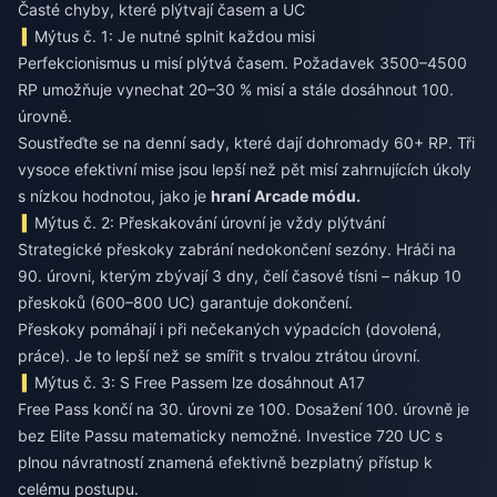
Časté chyby, které plýtvají časem a UC
Mýtus č. 1: Je nutné splnit každou misi
Perfekcionismus u misí plýtvá časem. Požadavek 3500–4500
RP umožňuje vynechat 20–30 % misí a stále dosáhnout 100.
úrovně.
Soustřeďte se na denní sady, které dají dohromady 60+ RP. Tři
vysoce efektivní mise jsou lepší než pět misí zahrnujících úkoly
s nízkou hodnotou, jako je
hraní Arcade módu.
Mýtus č. 2: Přeskakování úrovní je vždy plýtvání
Strategické přeskoky zabrání nedokončení sezóny. Hráči na
90. úrovni, kterým zbývají 3 dny, čelí časové tísni – nákup 10
přeskoků (600–800 UC) garantuje dokončení.
Přeskoky pomáhají i při nečekaných výpadcích (dovolená,
práce). Je to lepší než se smířit s trvalou ztrátou úrovní.
Mýtus č. 3: S Free Passem lze dosáhnout A17
Free Pass končí na 30. úrovni ze 100. Dosažení 100. úrovně je
bez Elite Passu matematicky nemožné. Investice 720 UC s
plnou návratností znamená efektivně bezplatný přístup k
celému postupu.