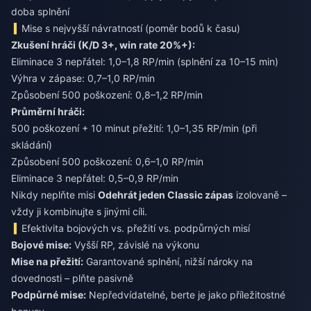
doba splnění
Mise s nejvyšší návratností (poměr bodů k času)
Zkušení hráči (K/D 3+, win rate 20%+):
Eliminace 3 nepřátel: 1,0–1,8 RP/min (splnění za 10–15 min)
Výhra v zápase: 0,7–1,0 RP/min
Způsobení 500 poškození: 0,8–1,2 RP/min
Průměrní hráči:
500 poškození + 10 minut přežití: 1,0–1,35 RP/min (při
skládání)
Způsobení 500 poškození: 0,6–1,0 RP/min
Eliminace 3 nepřátel: 0,5–0,9 RP/min
Nikdy neplňte misi
Odehrát jeden Classic zápas
izolovaně –
vždy ji kombinujte s jinými cíli.
Efektivita bojových vs. přežití vs. podpůrných misí
Bojové mise:
Vyšší RP, závislé na výkonu
Mise na přežití:
Garantované splnění, nižší nároky na
dovednosti – plňte pasivně
Podpůrné mise:
Nepředvídatelné, berte je jako příležitostné