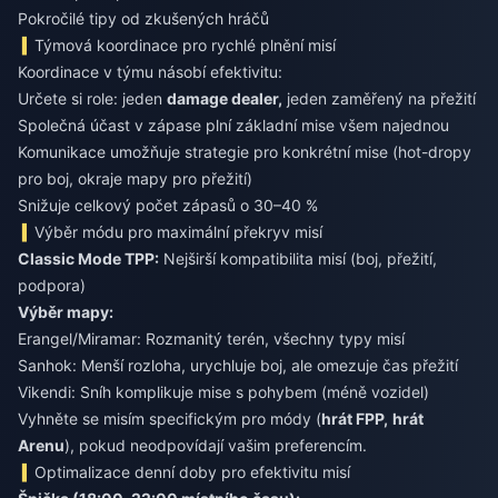
Pokročilé tipy od zkušených hráčů
Týmová koordinace pro rychlé plnění misí
Koordinace v týmu násobí efektivitu:
Určete si role: jeden
damage dealer,
jeden zaměřený na přežití
Společná účast v zápase plní základní mise všem najednou
Komunikace umožňuje strategie pro konkrétní mise (hot-dropy
pro boj, okraje mapy pro přežití)
Snižuje celkový počet zápasů o 30–40 %
Výběr módu pro maximální překryv misí
Classic Mode TPP:
Nejširší kompatibilita misí (boj, přežití,
podpora)
Výběr mapy:
Erangel/Miramar: Rozmanitý terén, všechny typy misí
Sanhok: Menší rozloha, urychluje boj, ale omezuje čas přežití
Vikendi: Sníh komplikuje mise s pohybem (méně vozidel)
Vyhněte se misím specifickým pro módy (
hrát FPP,
hrát
Arenu
), pokud neodpovídají vašim preferencím.
Optimalizace denní doby pro efektivitu misí