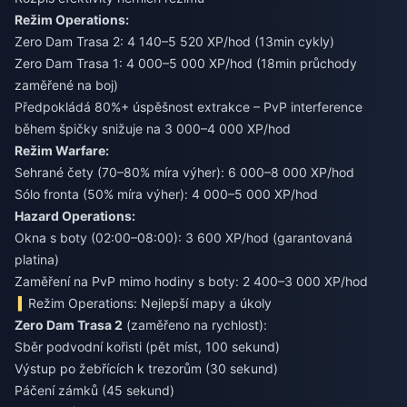
Režim Operations:
Zero Dam Trasa 2: 4 140–5 520 XP/hod (13min cykly)
Zero Dam Trasa 1: 4 000–5 000 XP/hod (18min průchody
zaměřené na boj)
Předpokládá 80%+ úspěšnost extrakce – PvP interference
během špičky snižuje na 3 000–4 000 XP/hod
Režim Warfare:
Sehrané čety (70–80% míra výher): 6 000–8 000 XP/hod
Sólo fronta (50% míra výher): 4 000–5 000 XP/hod
Hazard Operations:
Okna s boty (02:00–08:00): 3 600 XP/hod (garantovaná
platina)
Zaměření na PvP mimo hodiny s boty: 2 400–3 000 XP/hod
Režim Operations: Nejlepší mapy a úkoly
Zero Dam Trasa 2
(zaměřeno na rychlost):
Sběr podvodní kořisti (pět míst, 100 sekund)
Výstup po žebřících k trezorům (30 sekund)
Páčení zámků (45 sekund)