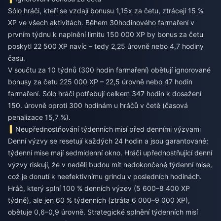
Sólo hráči, kteří se vzdají bonusu 1,15x za četu, ztrácejí 15 %
XP ve všech aktivitách. Během 30hodinového farmaření v
prvním týdnu k naplnění limitu 150 000 XP by bonus za četu
poskytl 22 500 XP navíc – tedy 2,25 úrovně nebo 4,7 hodiny
času.
V součtu za 10 týdnů (300 hodin farmaření) obětují ignorované
bonusy za četu 225 000 XP – 22,5 úrovně nebo 47 hodin
farmaření. Sólo hráči potřebují celkem 347 hodin k dosažení
150. úrovně oproti 300 hodinám u hráčů v četě (časová
penalizace 15,7 %).
Neupřednostňování týdenních misí před denními výzvami
Denní výzvy se resetují každých 24 hodin a jsou garantované;
týdenní mise mají sedmidenní okno. Hráči upřednostňující denní
výzvy riskují, že v neděli budou mít nedokončené týdenní mise,
což je donutí k neefektivnímu grindu v posledních hodinách.
Hráč, který splní 100 % denních výzev (5 600–8 400 XP
týdně), ale jen 60 % týdenních (ztráta 6 000–9 000 XP),
obětuje 0,6–0,9 úrovně. Strategické splnění týdenních misí