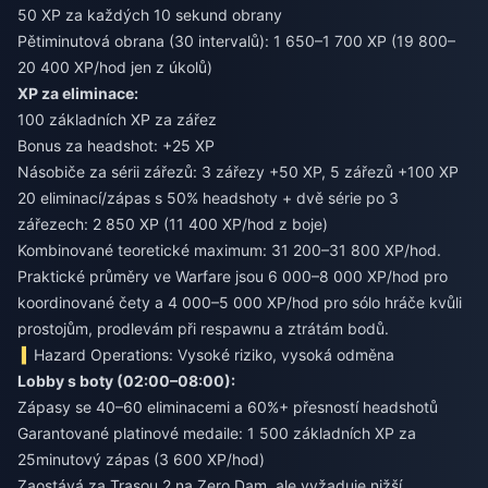
50 XP za každých 10 sekund obrany
Pětiminutová obrana (30 intervalů): 1 650–1 700 XP (19 800–
20 400 XP/hod jen z úkolů)
XP za eliminace:
100 základních XP za zářez
Bonus za headshot: +25 XP
Násobiče za sérii zářezů: 3 zářezy +50 XP, 5 zářezů +100 XP
20 eliminací/zápas s 50% headshoty + dvě série po 3
zářezech: 2 850 XP (11 400 XP/hod z boje)
Kombinované teoretické maximum: 31 200–31 800 XP/hod.
Praktické průměry ve Warfare jsou 6 000–8 000 XP/hod pro
koordinované čety a 4 000–5 000 XP/hod pro sólo hráče kvůli
prostojům, prodlevám při respawnu a ztrátám bodů.
Hazard Operations: Vysoké riziko, vysoká odměna
Lobby s boty (02:00–08:00):
Zápasy se 40–60 eliminacemi a 60%+ přesností headshotů
Garantované platinové medaile: 1 500 základních XP za
25minutový zápas (3 600 XP/hod)
Zaostává za Trasou 2 na Zero Dam, ale vyžaduje nižší