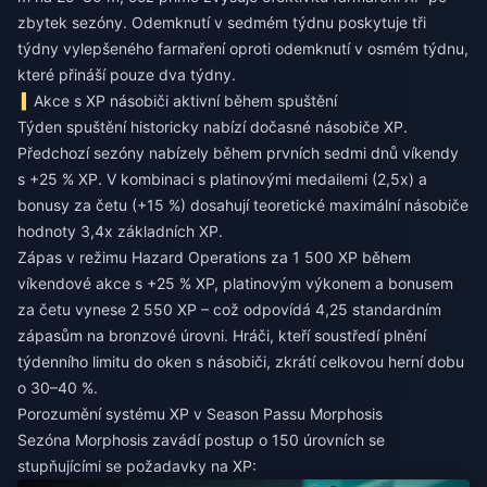
zbytek sezóny. Odemknutí v sedmém týdnu poskytuje tři
týdny vylepšeného farmaření oproti odemknutí v osmém týdnu,
které přináší pouze dva týdny.
Akce s XP násobiči aktivní během spuštění
Týden spuštění historicky nabízí dočasné násobiče XP.
Předchozí sezóny nabízely během prvních sedmi dnů víkendy
s +25 % XP. V kombinaci s platinovými medailemi (2,5x) a
bonusy za četu (+15 %) dosahují teoretické maximální násobiče
hodnoty 3,4x základních XP.
Zápas v režimu Hazard Operations za 1 500 XP během
víkendové akce s +25 % XP, platinovým výkonem a bonusem
za četu vynese 2 550 XP – což odpovídá 4,25 standardním
zápasům na bronzové úrovni. Hráči, kteří soustředí plnění
týdenního limitu do oken s násobiči, zkrátí celkovou herní dobu
o 30–40 %.
Porozumění systému XP v Season Passu Morphosis
Sezóna Morphosis zavádí postup o 150 úrovních se
stupňujícími se požadavky na XP: