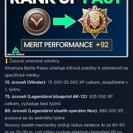
Časově omezené odměny
Struktura Battle Passu umisťuje klíčové položky k odemknutí na
specifické milníky:
15. úroveň (Vlinder)
: 15 000–20 000 XP celkem, dosažitelné v
1. týdnu
75. úroveň (Legendární blueprint AK-12)
: 825 000 XP
celkem, vyžaduje šest týdnů
80. úroveň (Legendární stealth operátor Nox)
: 880 000 XP,
posouvá se do sedmého týdne
Noxovy stealth mechaniky snižují rádius detekce AI ze 40–50
m na 25–30 m, což přímo zvyšuje efektivitu farmaření XP po