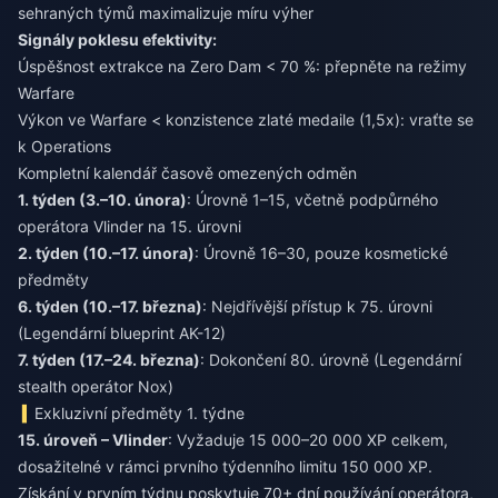
sehraných týmů maximalizuje míru výher
Signály poklesu efektivity:
Úspěšnost extrakce na Zero Dam < 70 %: přepněte na režimy
Warfare
Výkon ve Warfare < konzistence zlaté medaile (1,5x): vraťte se
k Operations
Kompletní kalendář časově omezených odměn
1. týden (3.–10. února)
: Úrovně 1–15, včetně podpůrného
2. týden (10.–17. února)
: Úrovně 16–30, pouze kosmetické
6. týden (10.–17. března)
: Nejdřívější přístup k 75. úrovni
7. týden (17.–24. března)
: Dokončení 80. úrovně (Legendární
stealth operátor Nox)
Exkluzivní předměty 1. týdne
15. úroveň – Vlinder
: Vyžaduje 15 000–20 000 XP celkem,
dosažitelné v rámci prvního týdenního limitu 150 000 XP.
Získání v prvním týdnu poskytuje 70+ dní používání operátora,