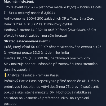
Maximální složení:
+25 % event (1,25x) + platinová medaile (2,5x) + bonus za četu
(1,15x) = celkový násobič 3,594x
Aplikováno na 900–1 200 základních XP z Trasy 2 na Zero
Dam: 3 234–4 313 XP za 13minutový cyklus
Hodinová sazba: 14 932–19 906 XP/hod (260–360% nárůst
efektivity oproti základnímu sólo bronzu)
Strategie načasování eventu:
Hráč, který získá 50 000 XP během víkendového eventu s +25
%, vyčerpá pouze 33,3 % týdenního limitu
Ušetří si 66,7 % (100 000 XP) na zbývající pracovní dny
Maximalizuje hodnotu násobiče při zachování konzistentního
denního zapojení
Analýza násobiče Premium Passu
Prémiový Battle Pass neposkytuje přímé násobiče XP. Hráči s
prémiovou i bezplatnou větví dosáhnou 75. úrovně současně,
pokud získají stejné množství XP. Hodnotová nabídka se
soustředí na kosmetické preference, nikoli na zrychlení
postupu.