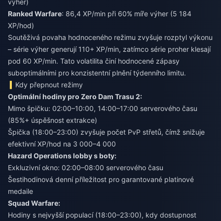
výher)
Ranked Warfare
: 86,4 XP/min při 60% míře výher (5 184
XP/hod)
Soutěživá povaha hodnoceného režimu zvyšuje rozptyl výkonu
– série výher generují 110+ XP/min, zatímco série proher klesají
pod 60 XP/min. Tato volatilita činí hodnocené zápasy
suboptimálními pro konzistentní plnění týdenního limitu.
Kdy přepnout režimy
Optimální hodiny pro Zero Dam Trasu 2:
Mimo špičku: 02:00–10:00, 14:00–17:00 serverového času
(85%+ úspěšnost extrakce)
Špička (18:00–23:00) zvyšuje počet PvP střetů, čímž snižuje
efektivní XP/hod na 3 000–4 000
Hazard Operations lobby s boty:
Exkluzivní okno: 02:00–08:00 serverového času
Šestihodinová denní příležitost pro garantované platinové
medaile
Squad Warfare:
Hodiny s nejvyšší populací (18:00–23:00), kdy dostupnost