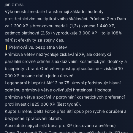
jen z misí.
Výkonnostní medaile transformují základní hodnoty
prostřednictvím multiplikativního škálování. Průchod Zero Dam
za 1 200 XP s bronzovou medailí (1,2x) vynese 1 440 XP,
zatímco platinová (2,5x) vyprodukuje 3 000 XP – to je 108%
nárůst efektivity za stejný čas.
Prémiová vs. bezplatná větev
Prémiová větev nezrychluje získávání XP, ale odemyká
paralelní úrovně odměn s exkluzivními kosmetickými doplňky a
blueprinty zbraní. Obě větve postupují současně – získání 10
000 XP posune obě o jednu úroveň.
Legendární blueprint AK-12 na 75. úrovni představuje hlavní
odměnu prémiové větve ovlivňující hratelnost. Hodnota
prémiové větve spočívá v porovnání kosmetických preferencí
proti investici 825 000 XP (šest týdnů).
Kupte si měnu Delta Force
přes BitTopup pro rychlé doručení a
bezpečné zpracování plateb.
Absolutně nejrychlejší trasa pro XP (testováno a ověřeno)
Trasa 2 na mapě Zero Dam poskytuje nejvyšší efektivitu XP pro