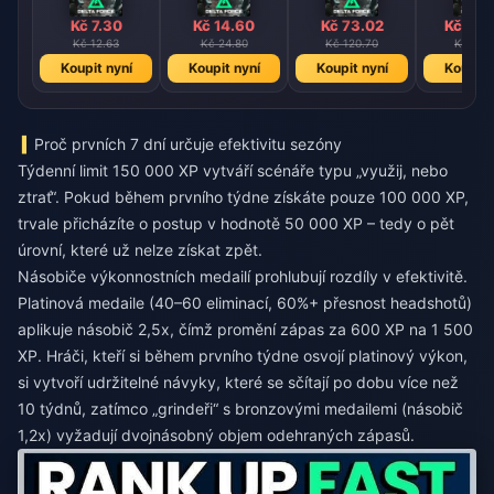
Kč 7.30
Kč 14.60
Kč 73.02
Kč 105
Kč 12.63
Kč 24.80
Kč 120.70
Kč 173.
Koupit nyní
Koupit nyní
Koupit nyní
Koupit 
Proč prvních 7 dní určuje efektivitu sezóny
Týdenní limit 150 000 XP vytváří scénáře typu „využij, nebo
ztrať“. Pokud během prvního týdne získáte pouze 100 000 XP,
trvale přicházíte o postup v hodnotě 50 000 XP – tedy o pět
úrovní, které už nelze získat zpět.
Násobiče výkonnostních medailí prohlubují rozdíly v efektivitě.
Platinová medaile (40–60 eliminací, 60%+ přesnost headshotů)
aplikuje násobič 2,5x, čímž promění zápas za 600 XP na 1 500
XP. Hráči, kteří si během prvního týdne osvojí platinový výkon,
si vytvoří udržitelné návyky, které se sčítají po dobu více než
10 týdnů, zatímco „grindeři“ s bronzovými medailemi (násobič
1,2x) vyžadují dvojnásobný objem odehraných zápasů.