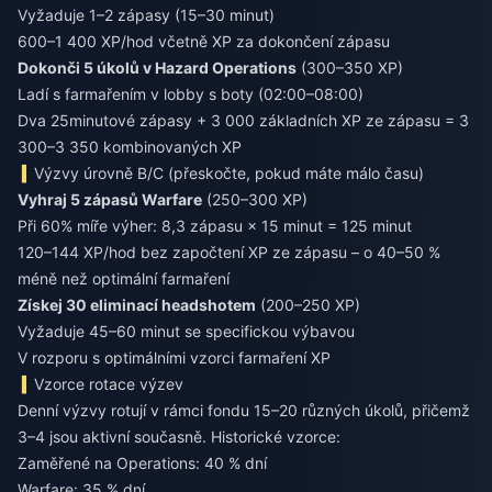
Vyžaduje 1–2 zápasy (15–30 minut)
600–1 400 XP/hod včetně XP za dokončení zápasu
Dokonči 5 úkolů v Hazard Operations
(300–350 XP)
Ladí s farmařením v lobby s boty (02:00–08:00)
Dva 25minutové zápasy + 3 000 základních XP ze zápasu = 3
300–3 350 kombinovaných XP
Výzvy úrovně B/C (přeskočte, pokud máte málo času)
Vyhraj 5 zápasů Warfare
(250–300 XP)
Při 60% míře výher: 8,3 zápasu × 15 minut = 125 minut
120–144 XP/hod bez započtení XP ze zápasu – o 40–50 %
méně než optimální farmaření
Získej 30 eliminací headshotem
(200–250 XP)
Vyžaduje 45–60 minut se specifickou výbavou
V rozporu s optimálními vzorci farmaření XP
Vzorce rotace výzev
Denní výzvy rotují v rámci fondu 15–20 různých úkolů, přičemž
3–4 jsou aktivní současně. Historické vzorce:
Zaměřené na Operations: 40 % dní
Warfare: 35 % dní