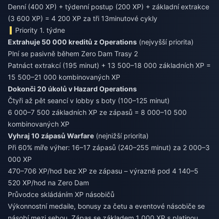
Denní (400 XP) + týdenní postup (200 XP) + základní extrakce
(3 600 XP) = 4 200 XP za tři 13minutové cykly
Priority 1. týdne
Extrahuje 50 000 kreditů z Operations
(nejvyšší priorita)
Plní se pasivně během Zero Dam Trasy 2
Patnáct extrakcí (195 minut) + 13 500–18 000 základních XP =
15 500–21 000 kombinovaných XP
Dokonči 20 úkolů v Hazard Operations
Čtyři až pět seancí v lobby s boty (100–125 minut)
6 000–7 500 základních XP ze zápasů = 8 000–10 500
kombinovaných XP
Vyhraj 10 zápasů Warfare
(nejnižší priorita)
Při 60% míře výher: 16–17 zápasů (240–255 minut) za 2 000–3
000 XP
470–706 XP/hod bez XP ze zápasu – výrazně pod 4 140–5
520 XP/hod na Zero Dam
Průvodce skládáním XP násobičů
Výkonnostní medaile, bonusy za četu a eventové násobiče se
násobí mezi sebou. Zápas se základem 1 000 XP s platinou