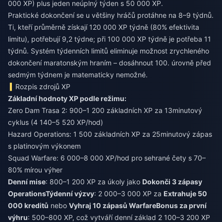
000 XP) plus jeden neúplný týden s 50 000 XP.
Praktické dokončení se u většiny hráčů protáhne na 8–9 týdnů.
Ti, kteří průměrně získají 120 000 XP týdně (80% efektivita
limitu), potřebují 9,2 týdne; při 100 000 XP týdně je potřeba 11
týdnů. Systém týdenních limitů eliminuje možnost zrychleného
dokončení maratonským hraním – dosáhnout 100. úrovně před
sedmým týdnem je matematicky nemožné.
Rozpis zdrojů XP
Základní hodnoty XP podle režimu:
Zero Dam Trasa 2: 900–1 200 základních XP za 13minutový
cyklus (4 140–5 520 XP/hod)
Hazard Operations: 1 500 základních XP za 25minutový zápas
s platinovým výkonem
Squad Warfare: 6 000–8 000 XP/hod pro sehrané čety s 70–
80% mírou výher
Denní mise
: 800–1 200 XP za úkoly jako
Dokonči 3 zápasy
Operations
Týdenní výzvy
: 2 000–3 000 XP za
Extrahuje 50
000 kreditů
nebo
Vyhraj 10 zápasů Warfare
Bonus za první
výhru
: 500–800 XP, což vytváří denní základ 2 100–3 200 XP