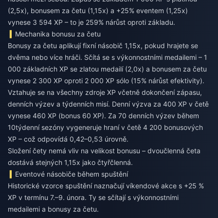
(2,5x), bonusem za četu (1,15x) a +25% eventem (1,25x)
vynese 3 594 XP – to je 259% nárůst oproti základu.
Mechanika bonusu za četu
Bonusy za četu aplikují fixní násobič 1,15x, pokud hrajete se
dvěma nebo více hráči. Sčítá se s výkonnostními medailemi – 1
000 základních XP se zlatou medailí (2,0x) a bonusem za četu
vynese 2 300 XP oproti 2 000 XP sólo (15% nárůst efektivity).
Vztahuje se na všechny zdroje XP včetně dokončení zápasu,
denních výzev a týdenních misí. Denní výzva za 400 XP v četě
vynese 460 XP (bonus 60 XP). Za 70 denních výzev během
10týdenní sezóny vygeneruje hraní v četě 4 200 bonusových
XP – což odpovídá 0,42–0,53 úrovně.
Složení čety nemá vliv na velikost bonusu – dvoučlenná četa
dostává stejných 1,15x jako čtyřčlenná.
Eventové násobiče během spuštění
Historické vzorce spuštění naznačují víkendové akce s +25 %
XP v termínu 7.–9. února. Ty se sčítají s výkonnostními
medailemi a bonusy za četu.