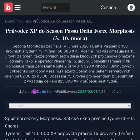
Hledat
Čeština
/
Domů
/
Novinky
/
Průvodce XP do Season Passu Delta Force Morphosis (3.–10. února)
Průvodce XP do Season Passu Delta Force Morphosis
(3.–10. února)
Sezóna Morphosis začíná 3.–4. února 2026 s Battle Passem o 150
úrovních a týdenním limitem 150 000 XP. Týdenní limit vás omezuje na 15
úrovní za týden, takže prvních sedm dní je klíčových pro časově omezené
odměny, jako je operátor Vlinder na 15. úrovni. Optimální farmaření XP
kombinuje trasu Zero Dam Route 2 (4 140–5 520 XP/hod v 13minutových
cyklech) s bot lobby v režimu Hazard Operations během serverových
oken od 02:00 do 08:00. Dosažení 75. úrovně pro legendární blueprint AK-
12 vyžaduje celkem 825 000 XP v průběhu šesti týdnů.
Autor:
David Kim
Publikováno:
2026/02/06
22 min čtení
Obsah
Spuštění sezóny Morphosis: Kritické okno prvního týdne (3.–10.
února)
Týdenní limit 150 000 XP odpovídá přesně 15 úrovním (tierům).