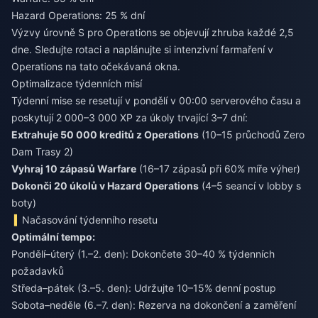
Hazard Operations: 25 % dní
Výzvy úrovně S pro Operations se objevují zhruba každé 2,5
dne. Sledujte rotaci a naplánujte si intenzivní farmaření v
Operations na tato očekávaná okna.
Optimalizace týdenních misí
Týdenní mise se resetují v pondělí v 00:00 serverového času a
poskytují 2 000–3 000 XP za úkoly trvající 3–7 dní:
Extrahuje 50 000 kreditů z Operations
(10–15 průchodů Zero
Dam Trasy 2)
Vyhraj 10 zápasů Warfare
(16–17 zápasů při 60% míře výher)
Dokonči 20 úkolů v Hazard Operations
(4–5 seancí v lobby s
boty)
Načasování týdenního resetu
Optimální tempo:
Pondělí–úterý (1.–2. den): Dokončete 30–40 % týdenních
požadavků
Středa–pátek (3.–5. den): Udržujte 10–15% denní postup
Sobota–neděle (6.–7. den): Rezerva na dokončení a zaměření