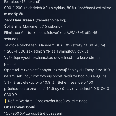
Extrakce (15 sekund)
900–1 200 základních XP za cyklus, 80%+ úspěšnost extrakce
mimo špičku
Zero Dam Trasa 1
(zaměřeno na boj):
Šplhání na Monument (15 sekund)
Eliminace AI hlídek s odstřelovačkou AWM (3–5 cílů, 45
sekund)
Taktické obcházení s laserem DBAL-X2 (střety na 30–40 m)
1 200–1 500 základních XP za 18minutový cyklus
Vyžaduje vyšší mechanickou dovednost pro konzistentní
platinu
Operátoři s rychlostí pohybu zkracují čas cyklu Trasy 2 ze 190
na 172 sekund, čímž zvyšují počet raidů za hodinu ze 4,6 na
5,1 (nárůst efektivity o 10,9 %). Během seance o 100
průchodech to znamená 10,9 cyklů navíc v hodnotě 9 810–13
080 XP.
Režim Warfare: Obsazování bodů vs. eliminace
Obsazování bodů:
150–200 XP za úspěšné obsazení