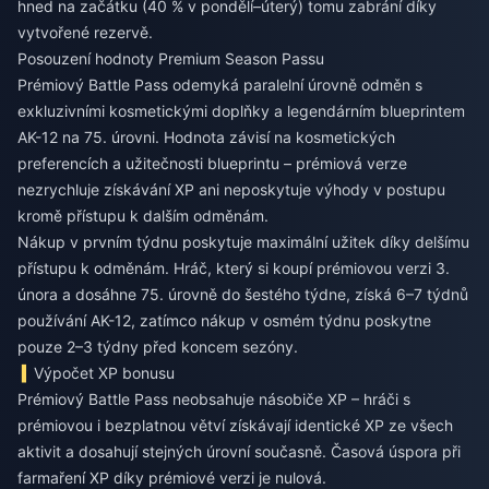
hned na začátku (40 % v pondělí–úterý) tomu zabrání díky
vytvořené rezervě.
Posouzení hodnoty Premium Season Passu
Prémiový Battle Pass odemyká paralelní úrovně odměn s
exkluzivními kosmetickými doplňky a legendárním blueprintem
AK-12 na 75. úrovni. Hodnota závisí na kosmetických
preferencích a užitečnosti blueprintu – prémiová verze
nezrychluje získávání XP ani neposkytuje výhody v postupu
kromě přístupu k dalším odměnám.
Nákup v prvním týdnu poskytuje maximální užitek díky delšímu
přístupu k odměnám. Hráč, který si koupí prémiovou verzi 3.
února a dosáhne 75. úrovně do šestého týdne, získá 6–7 týdnů
používání AK-12, zatímco nákup v osmém týdnu poskytne
pouze 2–3 týdny před koncem sezóny.
Výpočet XP bonusu
Prémiový Battle Pass neobsahuje násobiče XP – hráči s
prémiovou i bezplatnou větví získávají identické XP ze všech
aktivit a dosahují stejných úrovní současně. Časová úspora při
farmaření XP díky prémiové verzi je nulová.