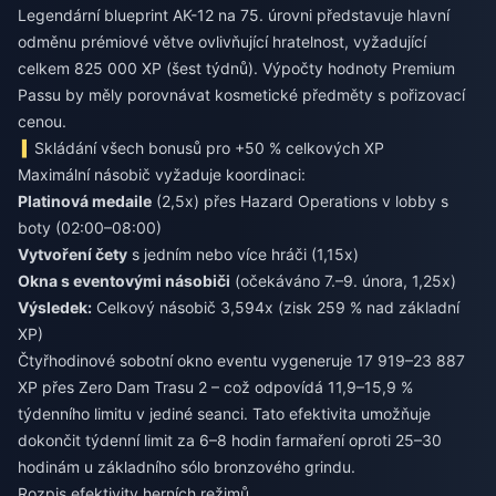
Legendární blueprint AK-12 na 75. úrovni představuje hlavní
odměnu prémiové větve ovlivňující hratelnost, vyžadující
celkem 825 000 XP (šest týdnů). Výpočty hodnoty Premium
Passu by měly porovnávat kosmetické předměty s pořizovací
cenou.
Skládání všech bonusů pro +50 % celkových XP
Maximální násobič vyžaduje koordinaci:
Platinová medaile
(2,5x) přes Hazard Operations v lobby s
boty (02:00–08:00)
Vytvoření čety
s jedním nebo více hráči (1,15x)
Okna s eventovými násobiči
(očekáváno 7.–9. února, 1,25x)
Výsledek:
Celkový násobič 3,594x (zisk 259 % nad základní
XP)
Čtyřhodinové sobotní okno eventu vygeneruje 17 919–23 887
XP přes Zero Dam Trasu 2 – což odpovídá 11,9–15,9 %
týdenního limitu v jediné seanci. Tato efektivita umožňuje
dokončit týdenní limit za 6–8 hodin farmaření oproti 25–30
hodinám u základního sólo bronzového grindu.
Rozpis efektivity herních režimů