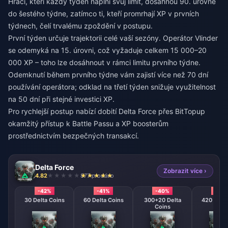
Hráči, kteří každý týden naplní svůj limit, dosáhnou 90. úrovně
do šestého týdne, zatímco ti, kteří promrhají XP v prvních
týdnech, čelí trvalému zpoždění v postupu.
První týden určuje trajektorii celé vaší sezóny. Operátor Vlinder
se odemyká na 15. úrovni, což vyžaduje celkem 15 000–20
000 XP – toho lze dosáhnout v rámci limitu prvního týdne.
Odemknutí během prvního týdne vám zajistí více než 70 dní
používání operátora; odklad na třetí týden snižuje využitelnost
na 50 dní při stejné investici XP.
Pro rychlejší postup nabízí
dobití Delta Force
přes BitTopup
okamžitý přístup k Battle Passu a XP boosterům
prostřednictvím bezpečných transakcí.
Delta Force
Zobrazit více ›
4.82
877 prodáno
-42%
-41%
-40%
-39
30 Delta Coins
60 Delta Coins
300+20 Delta
420 + 40 
Coins
Coin