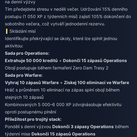
na denní výzvy
Tím předejdete stresu v neděli večer. Udržování 15% denního
postupu (1 050 XP z týdenních misí) zajistí 105% dokončení do
sobotního večera, což vytváří jednodenní rezervu.
Skládání misí
Identifikujte překrývající se úkoly, které lze splnit jednou
aktivitou:
Sada pro Operations:
Extrahuje 50 000 kreditů
+
Dokonči 15 zápasů Operations
Obojí postupuje během farmaření Zero Dam Trasy 2
Sada pro Warfare:
Vyhraj 10 zápasů Warfare
+
Získej 100 eliminací ve Warfare
Hráč s průměrem 10 eliminací na zápas splní obojí během
stejných 10 zápasů
Kombinovaných 5 000–6 000 XP zdvojnásobuje efektivitu
oproti postupnému plnění
Příležitost pro trojitý stack:
Pondělí s denní výzvou
Dokonči 3 zápasy Operations
během
týdenní mise
Dokonči 15 zápasů Operations