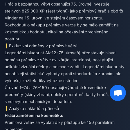
Hráč s bezplatnou větví dosahující 75. úrovně investuje
stejných 825 000 XP (šest týdnů) jako prémiový hráč a obdrží
Vlinder na 15. úrovni ve stejném časovém horizontu.
Rozhodnutí o nákupu prémiové verze by se mělo zaměřit na
kosmetickou hodnotu, nikoli na očekávání zrychleného
postupu.
Exkluzivní odměny v prémiové větvi
Legendární blueprint AK-12 (75. úroveň) představuje hlavní
odměnu prémiové větve ovlivňující hratelnost, poskytující
unikátní vizuální efekty a animace zabití. Legendární blueprinty
nenabízejí statistické výhody oproti standardním zbraním, ale
vylepšují zážitek díky výrazné estetice.
Úrovně 1–74 a 76–150 obsahují výhradně kosmetické
předměty (skiny zbraní, obleky operátorů, karty hráčů, spreje)
s nulovým mechanickým dopadem.
Analýza nákladů a přínosů
Hráči zaměření na kosmetiku:
Prémiová větev se vyplatí díky přístupu ke 150 paralelním
odměnám