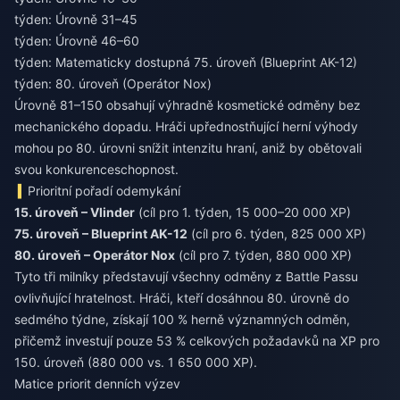
týden: Úrovně 31–45
týden: Úrovně 46–60
týden: Matematicky dostupná 75. úroveň (Blueprint AK-12)
týden: 80. úroveň (Operátor Nox)
Úrovně 81–150 obsahují výhradně kosmetické odměny bez
mechanického dopadu. Hráči upřednostňující herní výhody
mohou po 80. úrovni snížit intenzitu hraní, aniž by obětovali
svou konkurenceschopnost.
Prioritní pořadí odemykání
15. úroveň – Vlinder
(cíl pro 1. týden, 15 000–20 000 XP)
75. úroveň – Blueprint AK-12
(cíl pro 6. týden, 825 000 XP)
80. úroveň – Operátor Nox
(cíl pro 7. týden, 880 000 XP)
Tyto tři milníky představují všechny odměny z Battle Passu
ovlivňující hratelnost. Hráči, kteří dosáhnou 80. úrovně do
sedmého týdne, získají 100 % herně významných odměn,
přičemž investují pouze 53 % celkových požadavků na XP pro
150. úroveň (880 000 vs. 1 650 000 XP).
Matice priorit denních výzev