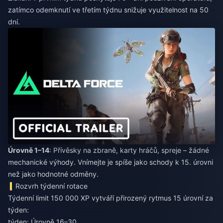
zatímco odemknutí ve třetím týdnu snižuje využitelnost na 50
dní.
Úrovně 1–14
: Přívěsky na zbraně, karty hráčů, spreje – žádné
mechanické výhody. Vnímejte je spíše jako schody k 15. úrovni
než jako hodnotné odměny.
Rozvrh týdenní rotace
Týdenní limit 150 000 XP vytváří přirozený rytmus 15 úrovní za
týden:
týden: Úrovně 16–30