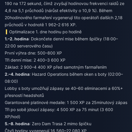
190 na 172 sekund, čímž zvyšují hodinovou frekvenci raidů ze
4,6 na 5,1 průchodů (nárůst efektivity o 10,9 %). Během
20hodinového farmaření vygenerují tito operátoři dalších 2,18
průchodů v hodnotě 1 962–2 616 XP.
Optimalizace 1. dne hodinu po hodině
1.–2. hodina
: Dokončete denní mise během špičky (18:00–
22:00 serverového času)
První výhra dne: 500–800 XP
Tři denní mise: 2 400–3 600 XP
Základ: 2 900–4 400 XP před samotným farmařením
2.–4. hodina
: Hazard Operations během oken s boty (02:00–
08:00)
Lobby s boty umožňují zápasy se 40–60 eliminacemi a 60%+
přesností headshotů
Garantované platinové medaile: 1 500 XP za 25minutový zápas
Tři po sobě jdoucí zápasy: 4 500 XP za 75 minut (3 600
XP/hod)
5.–8. hodina
: Zero Dam Trasa 2 mimo špičku
Čtyři hodiny vygenerují 16 560–22 080 XP