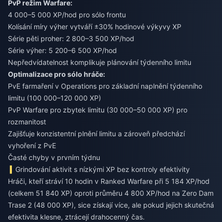
PvP režim Warfare:
4 000–5 000 XP/hod pro sólo frontu
Kolísání míry výher vytváří ±30% hodinové výkyvy XP
Série pěti proher: 2 800–3 500 XP/hod
Série výher: 5 200–6 500 XP/hod
Nepředvídatelnost komplikuje plánování týdenního limitu
Optimalizace pro sólo hráče:
PvE farmaření v Operations pro základní naplnění týdenního
limitu (100 000–120 000 XP)
PvP Warfare pro zbytek limitu (30 000–50 000 XP) pro
rozmanitost
Zajišťuje konzistentní plnění limitu a zároveň předchází
vyhoření z PvE
Časté chyby v prvním týdnu
Grindování aktivit s nízkými XP bez kontroly efektivity
Hráči, kteří stráví 10 hodin v Ranked Warfare při 5 184 XP/hod
(celkem 51 840 XP) oproti průměru 4 800 XP/hod na Zero Dam
Trase 2 (48 000 XP), sice získají více, ale pokud jejich skutečná
efektivita klesne, ztrácejí drahocenný čas.