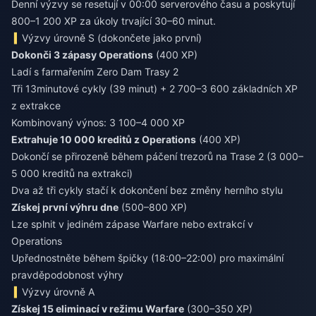
Denní výzvy se resetují v 00:00 serverového času a poskytují
800–1 200 XP za úkoly trvající 30–60 minut.
Výzvy úrovně S (dokončete jako první)
Dokonči 3 zápasy Operations
(400 XP)
Ladí s farmařením Zero Dam Trasy 2
Tři 13minutové cykly (39 minut) + 2 700–3 600 základních XP
z extrakce
Kombinovaný výnos: 3 100–4 000 XP
Extrahuje 10 000 kreditů z Operations
(400 XP)
Dokončí se přirozeně během páčení trezorů na Trase 2 (3 000–
5 000 kreditů na extrakci)
Dva až tři cykly stačí k dokončení bez změny herního stylu
Získej první výhru dne
(500–800 XP)
Lze splnit v jediném zápase Warfare nebo extrakcí v
Operations
Upřednostněte během špičky (18:00–22:00) pro maximální
pravděpodobnost výhry
Výzvy úrovně A
Získej 15 eliminací v režimu Warfare
(300–350 XP)