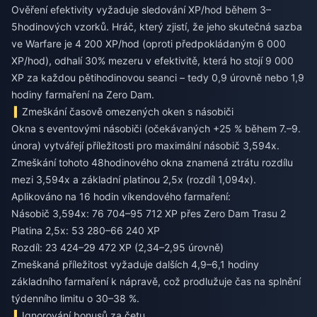
Ověření efektivity vyžaduje sledování XP/hod během 3–
5hodinových vzorků. Hráč, který zjistí, že jeho skutečná sazba
ve Warfare je 4 200 XP/hod (oproti předpokládaným 6 000
XP/hod), odhalí 30% mezeru v efektivitě, která ho stojí 9 000
XP za každou pětihodinovou seanci – tedy 0,9 úrovně nebo 1,9
hodiny farmaření na Zero Dam.
Zmeškání časově omezených oken s násobiči
Okna s eventovými násobiči (očekávaných +25 % během 7.–9.
února) vytvářejí příležitosti pro maximální násobič 3,594x.
Zmeškání tohoto 48hodinového okna znamená ztrátu rozdílu
mezi 3,594x a základní platinou 2,5x (rozdíl 1,094x).
Aplikováno na 16 hodin víkendového farmaření:
Násobič 3,594x: 76 704–95 712 XP přes Zero Dam Trasu 2
Platina 2,5x: 53 280–66 240 XP
Rozdíl: 23 424–29 472 XP (2,34–2,95 úrovně)
Zmeškaná příležitost vyžaduje dalších 4,9–6,1 hodiny
základního farmaření k nápravě, což prodlužuje čas na splnění
týdenního limitu o 30–38 %.
Ignorování bonusů za četu