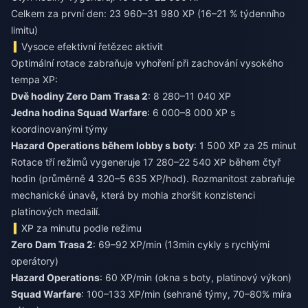
Celkem za první den: 23 960–31 980 XP (16–21 % týdenního
limitu)
Vysoce efektivní řetězec aktivit
Optimální rotace zabraňuje vyhoření při zachování vysokého
tempa XP:
Dvě hodiny Zero Dam Trasa 2
: 8 280–11 040 XP
Jedna hodina Squad Warfare
: 6 000–8 000 XP s
koordinovanými týmy
Hazard Operations během lobby s boty
: 1 500 XP za 25 minut
Rotace tří režimů vygeneruje 17 280–22 540 XP během čtyř
hodin (průměrně 4 320–5 635 XP/hod). Rozmanitost zabraňuje
mechanické únavě, která by mohla zhoršit konzistenci
platinových medailí.
XP za minutu podle režimu
Zero Dam Trasa 2
: 69–92 XP/min (13min cykly s rychlými
operátory)
Hazard Operations
: 60 XP/min (okna s boty, platinový výkon)
Squad Warfare
: 100–133 XP/min (sehrané týmy, 70–80% míra