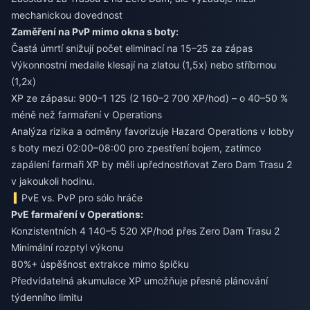
mechanickou dovednost
Zaměření na PvP mimo okna s boty:
Častá úmrtí snižují počet eliminací na 15–25 za zápas
Výkonnostní medaile klesají na zlatou (1,5x) nebo stříbrnou
(1,2x)
XP ze zápasu: 900–1 125 (2 160–2 700 XP/hod) – o 40–50 %
méně než farmaření v Operations
Analýza rizika a odměny favorizuje Hazard Operations v lobby
s boty mezi 02:00–08:00 pro zpestření bojem, zatímco
zapálení farmaři XP by měli upřednostňovat Zero Dam Trasu 2
v jakoukoli hodinu.
PvE vs. PvP pro sólo hráče
PvE farmaření v Operations:
Konzistentních 4 140–5 520 XP/hod přes Zero Dam Trasu 2
Minimální rozptyl výkonu
80%+ úspěšnost extrakce mimo špičku
Předvídatelná akumulace XP umožňuje přesné plánování
týdenního limitu