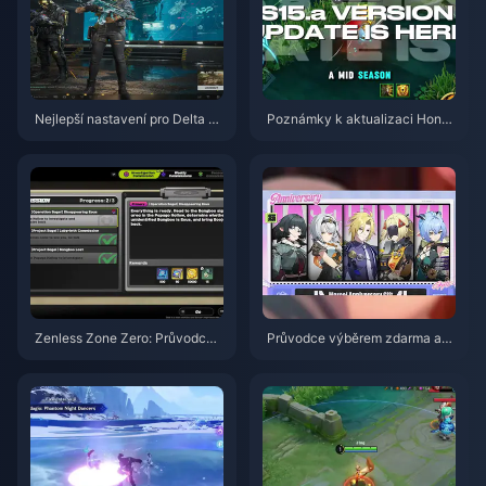
Nejlepší nastavení pro Delta Fo
Poznámky k aktualizaci Honor
rce | Srpen 2026
of Kings S15.a | Srpen 2026
Zenless Zone Zero: Průvodce
Průvodce výběrem zdarma ag
akcí Operace Bagel | srpen 20
enta ve hře ZZZ 3.1 | Srpen 20
26
26