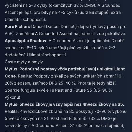
vyčištění na 2–3 cykly (okamžitých 32 % DMG). A Grounded
Ascent je lepší pro bitvy na 4–5 cyklů (udržení stupňů, extra
Ultimátní schopnosti).
Pure Fiction:
Dance! Dance! Dance! je lepší (týmový posun pro
AoE). Zaměření A Grounded Ascent na jeden cíl zde pokulhává.
Apocalyptic Shadow:
A Grounded Ascent je optimální. Dlouhé
souboje na 8–10 cyklů umožňují plné využití stupňů a 2–3
dodatečné Ultimátní schopnosti.
Časté mýty a omyly
Mýtus: Podpůrné postavy vždy potřebují svůj unikátní Light
Cone.
Realita: Podpory získají ze svých unikátních zbraní 10–
20% zlepšení, zatímco DPS 25–40 %. Priorita je tedy nižší.
Sparkle funguje skvěle i s Past and Future S5 (85–90 %
výkonu).
Mýtus: 5hvězdičkový je vždy lepší než 4hvězdičkový na S5.
Realita: 4hvězdičkové zbraně na S5 poskytují 70–90 % výkonu
5hvězdičkových na S1. Past and Future S5 (32 % DMG) je
srovnatelný s A Grounded Ascent S1 (45 % při max. stupních),