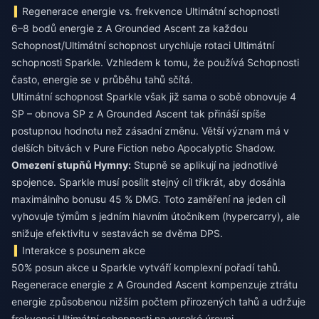
Regenerace energie vs. frekvence Ultimátní schopnosti
6–8 bodů energie z A Grounded Ascent za každou
Schopnost/Ultimátní schopnost urychluje rotaci Ultimátní
schopnosti Sparkle. Vzhledem k tomu, že používá Schopnosti
často, energie se v průběhu tahů sčítá.
Ultimátní schopnost Sparkle však již sama o sobě obnovuje 4
SP – obnova SP z A Grounded Ascent tak přináší spíše
postupnou hodnotu než zásadní změnu. Větší význam má v
delších bitvách v Pure Fiction nebo Apocalyptic Shadow.
Omezení stupňů Hymny:
Stupně se aplikují na jednotlivé
spojence. Sparkle musí posílit stejný cíl třikrát, aby dosáhla
maximálního bonusu 45 % DMG. Toto zaměření na jeden cíl
vyhovuje týmům s jedním hlavním útočníkem (hypercarry), ale
snižuje efektivitu v sestavách se dvěma DPS.
Interakce s posunem akce
50% posun akce u Sparkle vytváří komplexní pořadí tahů.
Regenerace energie z A Grounded Ascent kompenzuje ztrátu
energie způsobenou nižším počtem přirozených tahů a udržuje
frekvenci Ultimátní schopnosti na vysoké úrovni.