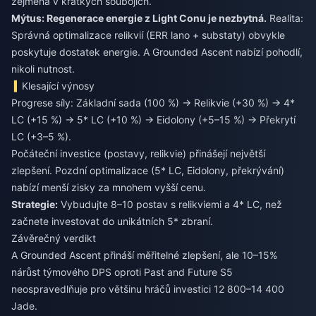
zejména v krátkých soubojích.
Mýtus: Regenerace energie z Light Conu je nezbytná.
Realita:
Správná optimalizace relikvií (ERR lano + substaty) obvykle
poskytuje dostatek energie. A Grounded Ascent nabízí pohodlí,
nikoli nutnost.
Klesající výnosy
Progrese síly: Základní sada (100 %) → Relikvie (+30 %) → 4*
LC (+15 %) → 5* LC (+10 %) → Eidolony (+5–15 %) → Překrytí
LC (+3–5 %).
Počáteční investice (postavy, relikvie) přinášejí největší
zlepšení. Pozdní optimalizace (5* LC, Eidolony, překrývání)
nabízí menší zisky za mnohem vyšší cenu.
Strategie:
Vybudujte 8–10 postav s relikviemi a 4* LC, než
začnete investovat do unikátních 5* zbraní.
Závěrečný verdikt
A Grounded Ascent přináší měřitelné zlepšení, ale 10–15%
nárůst týmového DPS oproti Past and Future S5
neospravedlňuje pro většinu hráčů investici 12 800–14 400
Jade.