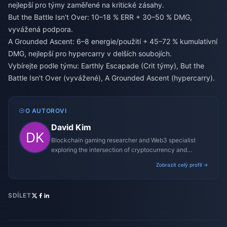
nejlepší pro týmy zaměřené na kritické zásahy.
But the Battle Isn't Over: 10–18 % ERR + 30–50 % DMG,
vyvážená podpora.
A Grounded Ascent: 6–8 energie/použití + 45–72 % kumulativní
DMG, nejlepší pro hypercarry v delších soubojích.
Vybírejte podle týmu: Earthly Escapade (Crit týmy), But the
Battle Isn't Over (vyvážené), A Grounded Ascent (hypercarry).
O AUTOROVI
David Kim
Blockchain gaming researcher and Web3 specialist
exploring the intersection of cryptocurrency and
gaming ecosystems.
Zobrazit celý profil →
SDÍLET