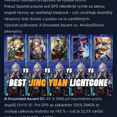
Pokud Sparkle posune své DPS několikrát rychle za sebou,
stupně Hymny se nastřádají bleskově – což umožňuje okamžitý
nárazový útok (burst) u postav na to zaměřených.
Výpočet poškození: A Grounded Ascent vs. 4hvězdičkové
alternativy
A Grounded Ascent S1:
45 % DMG při maximálním počtu
stupňů (3×15 %). Pro DPS se základním 100% DMG% to
zvyšuje celkovou hodnotu na 145 % – což je 22,5% nárůst