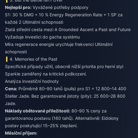
Nejlepší pro:
Vyvážené potřeby podpory
S1: 30 % DMG + 10 % Energy Regeneration Rate + 1 SP za
každé 2 Ultimátní schopnosti
Zlatá střední cesta mezi A Grounded Ascent a Past and Future
Vyžaduje investici do gacha systému
Míra regenerace energie urychluje frekvenci Ultimátní
schopnosti
4. Memories of the Past
Specifické případy užití, obecně nižší priorita pro herní styl
Sparkle zaměřený na kritické poškození.
Analýza investiční hodnoty
Cena:
Průměrně 80–90 tahů (pulls) pro S1 = 12 800–14 400
Stellar Jade. Bez garantované jistoty (pity): 25 600–28 800
Jade.
Náklady obětované příležitosti:
80–90 % ceny za
garantovanou postavu (160 tahů). Alternativně: Eidolony
postav poskytující 15–25% zlepšení.
Měsíční příjem: