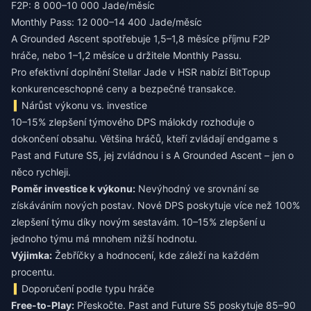
F2P: 8 000–10 000 Jade/měsíc
Monthly Pass: 12 000–14 400 Jade/měsíc
A Grounded Ascent spotřebuje 1,5–1,8 měsíce příjmu F2P
hráče, nebo 1–1,2 měsíce u držitele Monthly Passu.
Pro efektivní
doplnění Stellar Jade v HSR
nabízí BitTopup
konkurenceschopné ceny a bezpečné transakce.
Nárůst výkonu vs. investice
10–15% zlepšení týmového DPS málokdy rozhoduje o
dokončení obsahu. Většina hráčů, kteří zvládají endgame s
Past and Future S5, jej zvládnou i s A Grounded Ascent – jen o
něco rychleji.
Poměr investice k výkonu:
Nevýhodný ve srovnání se
získáváním nových postav. Nové DPS poskytuje více než 100%
zlepšení týmu díky novým sestavám. 10–15% zlepšení u
jednoho týmu má mnohem nižší hodnotu.
Výjimka:
Žebříčky a hodnocení, kde záleží na každém
procentu.
Doporučení podle typu hráče
Free-to-Play:
Přeskočte. Past and Future S5 poskytuje 85–90