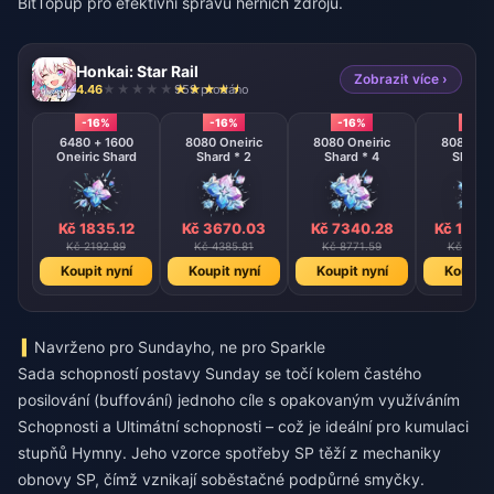
BitTopup pro efektivní správu herních zdrojů.
Honkai: Star Rail
Zobrazit více ›
4.46
959 prodáno
-16%
-16%
-16%
-16%
6480 + 1600
8080 Oneiric
8080 Oneiric
8080 One
Oneiric Shard
Shard * 2
Shard * 4
Shard 
Kč 1835.12
Kč 3670.03
Kč 7340.28
Kč 1468
Kč 2192.89
Kč 4385.81
Kč 8771.59
Kč 1754
Koupit nyní
Koupit nyní
Koupit nyní
Koupit 
Navrženo pro Sundayho, ne pro Sparkle
Sada schopností postavy Sunday se točí kolem častého
posilování (buffování) jednoho cíle s opakovaným využíváním
Schopnosti a Ultimátní schopnosti – což je ideální pro kumulaci
stupňů Hymny. Jeho vzorce spotřeby SP těží z mechaniky
obnovy SP, čímž vznikají soběstačné podpůrné smyčky.