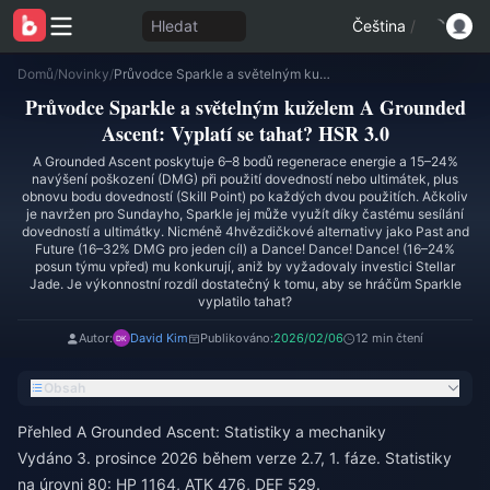
Hledat
Čeština
/
Domů
/
Novinky
/
Průvodce Sparkle a světelným kuželem A Grounded Ascent: Vyplatí se tahat? HSR 3.0
Průvodce Sparkle a světelným kuželem A Grounded
Ascent: Vyplatí se tahat? HSR 3.0
A Grounded Ascent poskytuje 6–8 bodů regenerace energie a 15–24%
navýšení poškození (DMG) při použití dovedností nebo ultimátek, plus
obnovu bodu dovedností (Skill Point) po každých dvou použitích. Ačkoliv
je navržen pro Sundayho, Sparkle jej může využít díky častému sesílání
dovedností a ultimátky. Nicméně 4hvězdičkové alternativy jako Past and
Future (16–32% DMG pro jeden cíl) a Dance! Dance! Dance! (16–24%
posun týmu vpřed) mu konkurují, aniž by vyžadovaly investici Stellar
Jade. Je výkonnostní rozdíl dostatečný k tomu, aby se hráčům Sparkle
vyplatilo tahat?
Autor:
David Kim
Publikováno:
2026/02/06
12 min čtení
Obsah
Přehled A Grounded Ascent: Statistiky a mechaniky
Vydáno 3. prosince 2026 během verze 2.7, 1. fáze. Statistiky
na úrovni 80: HP 1164, ATK 476, DEF 529.