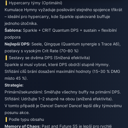
Hypercarry týmy (Optimální)
Kumulace Hymny vyžaduje posilování stejného spojence třikrát
– ideální pro hypercarry, kde Sparkle opakovaně buffuje
jednoho útočníka.
Šablona:
Sparkle + CRIT Quantum DPS + sustain + flexibilní
podpora
Nejlepší DPS:
Seele, Qingque (Quantum synergie s Trace A6),
postavy s vysokým Crit Rate (70–80 %)
Sestavy se dvěma DPS (Snížená efektivita)
Sparkle si musí vybrat, které DPS obdrží stupně Hymny.
Střídání cílů brání dosažení maximální hodnoty (15–30 % DMG
místo 45 %).
Strategie:
Primární/sekundární: Směřujte všechny buffy na primární DPS.
Střídání: Udržujte 1–2 stupně na obou (snížená efektivita).
V tomto případě je Dance! Dance! Dance! lepší díky týmovému
posunu akce.
Podle typu obsahu
Memory of Chaos:
Past and Future S5 je lepší pro rychlé