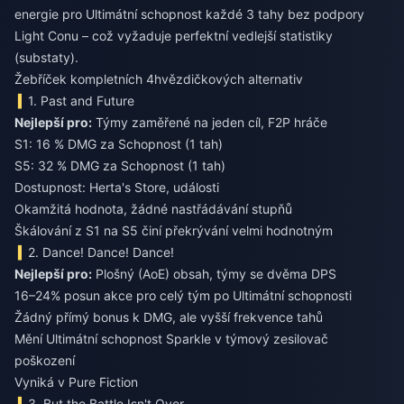
energie pro Ultimátní schopnost každé 3 tahy bez podpory
Light Conu – což vyžaduje perfektní vedlejší statistiky
(substaty).
Žebříček kompletních 4hvězdičkových alternativ
1. Past and Future
Nejlepší pro:
Týmy zaměřené na jeden cíl, F2P hráče
S1: 16 % DMG za Schopnost (1 tah)
S5: 32 % DMG za Schopnost (1 tah)
Dostupnost: Herta's Store, události
Okamžitá hodnota, žádné nastřádávání stupňů
Škálování z S1 na S5 činí překrývání velmi hodnotným
2. Dance! Dance! Dance!
Nejlepší pro:
Plošný (AoE) obsah, týmy se dvěma DPS
16–24% posun akce pro celý tým po Ultimátní schopnosti
Žádný přímý bonus k DMG, ale vyšší frekvence tahů
Mění Ultimátní schopnost Sparkle v týmový zesilovač
poškození
Vyniká v Pure Fiction
3. But the Battle Isn't Over