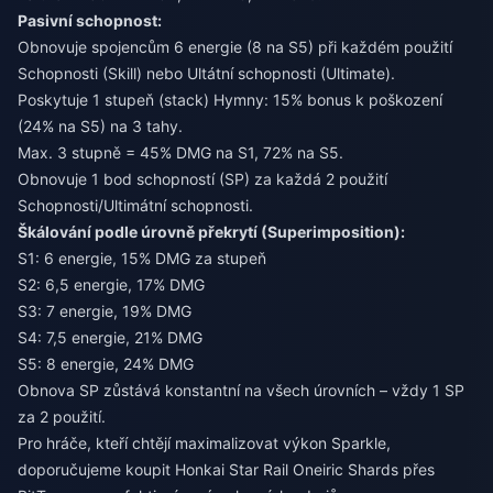
Pasivní schopnost:
Obnovuje spojencům 6 energie (8 na S5) při každém použití
Schopnosti (Skill) nebo Ultátní schopnosti (Ultimate).
Poskytuje 1 stupeň (stack) Hymny: 15% bonus k poškození
(24% na S5) na 3 tahy.
Max. 3 stupně = 45% DMG na S1, 72% na S5.
Obnovuje 1 bod schopností (SP) za každá 2 použití
Schopnosti/Ultimátní schopnosti.
Škálování podle úrovně překrytí (Superimposition):
S1: 6 energie, 15% DMG za stupeň
S2: 6,5 energie, 17% DMG
S3: 7 energie, 19% DMG
S4: 7,5 energie, 21% DMG
S5: 8 energie, 24% DMG
Obnova SP zůstává konstantní na všech úrovních – vždy 1 SP
za 2 použití.
Pro hráče, kteří chtějí maximalizovat výkon Sparkle,
doporučujeme
koupit Honkai Star Rail Oneiric Shards
přes