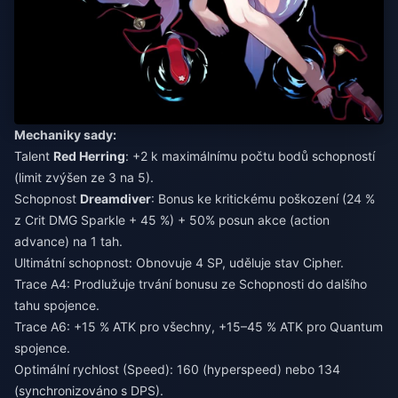
Mechaniky sady:
Talent
Red Herring
: +2 k maximálnímu počtu bodů schopností
(limit zvýšen ze 3 na 5).
Schopnost
Dreamdiver
: Bonus ke kritickému poškození (24 %
z Crit DMG Sparkle + 45 %) + 50% posun akce (action
advance) na 1 tah.
Ultimátní schopnost: Obnovuje 4 SP, uděluje stav Cipher.
Trace A4: Prodlužuje trvání bonusu ze Schopnosti do dalšího
tahu spojence.
Trace A6: +15 % ATK pro všechny, +15–45 % ATK pro Quantum
spojence.
Optimální rychlost (Speed): 160 (hyperspeed) nebo 134
(synchronizováno s DPS).