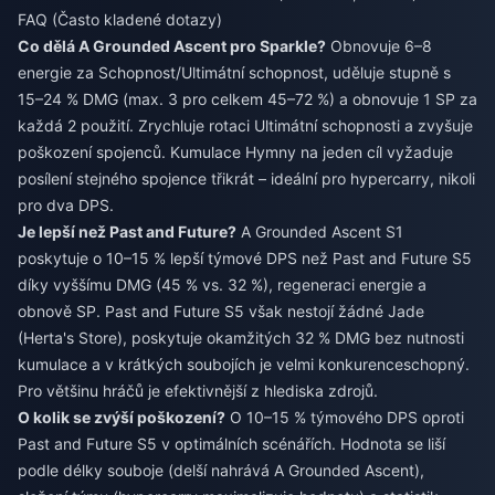
FAQ (Často kladené dotazy)
Co dělá A Grounded Ascent pro Sparkle?
Obnovuje 6–8
energie za Schopnost/Ultimátní schopnost, uděluje stupně s
15–24 % DMG (max. 3 pro celkem 45–72 %) a obnovuje 1 SP za
každá 2 použití. Zrychluje rotaci Ultimátní schopnosti a zvyšuje
poškození spojenců. Kumulace Hymny na jeden cíl vyžaduje
posílení stejného spojence třikrát – ideální pro hypercarry, nikoli
pro dva DPS.
Je lepší než Past and Future?
A Grounded Ascent S1
poskytuje o 10–15 % lepší týmové DPS než Past and Future S5
díky vyššímu DMG (45 % vs. 32 %), regeneraci energie a
obnově SP. Past and Future S5 však nestojí žádné Jade
(Herta's Store), poskytuje okamžitých 32 % DMG bez nutnosti
kumulace a v krátkých soubojích je velmi konkurenceschopný.
Pro většinu hráčů je efektivnější z hlediska zdrojů.
O kolik se zvýší poškození?
O 10–15 % týmového DPS oproti
Past and Future S5 v optimálních scénářích. Hodnota se liší
podle délky souboje (delší nahrává A Grounded Ascent),