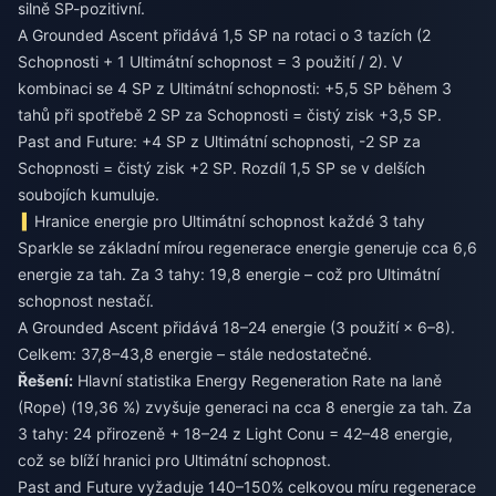
silně SP-pozitivní.
A Grounded Ascent přidává 1,5 SP na rotaci o 3 tazích (2
Schopnosti + 1 Ultimátní schopnost = 3 použití / 2). V
kombinaci se 4 SP z Ultimátní schopnosti: +5,5 SP během 3
tahů při spotřebě 2 SP za Schopnosti = čistý zisk +3,5 SP.
Past and Future: +4 SP z Ultimátní schopnosti, -2 SP za
Schopnosti = čistý zisk +2 SP. Rozdíl 1,5 SP se v delších
soubojích kumuluje.
Hranice energie pro Ultimátní schopnost každé 3 tahy
Sparkle se základní mírou regenerace energie generuje cca 6,6
energie za tah. Za 3 tahy: 19,8 energie – což pro Ultimátní
schopnost nestačí.
A Grounded Ascent přidává 18–24 energie (3 použití × 6–8).
Celkem: 37,8–43,8 energie – stále nedostatečné.
Řešení:
Hlavní statistika Energy Regeneration Rate na laně
(Rope) (19,36 %) zvyšuje generaci na cca 8 energie za tah. Za
3 tahy: 24 přirozeně + 18–24 z Light Conu = 42–48 energie,
což se blíží hranici pro Ultimátní schopnost.
Past and Future vyžaduje 140–150% celkovou míru regenerace