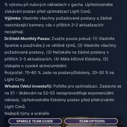
% výkonu při nulových nákladech v gacha. Upřednostněte
získávání postav před optimalizací Light Conů.
Výjimka:
Vlastníte všechny požadované postavy a žádné
nadcházející bannery vás v příštích 2–3 aktualizacích
nezajímají.
Držitelé Monthly Passu:
Zvažte pouze pokud: (1) Vlastníte
Sparkle a používáte ji ve většině týmů, (2) Vlastníte všechny
požadované postavy, (3) Nečekáte na žádné postavy v
příštích 2–3 aktualizacích, (4) Máte klíčové Eidolony, (5)
Usilujete o vysoké skóre/umístění.
Rozpočet: 70–80 % Jade na postavy/Eidolony, 20–30 % na
Light Cony.
Whales (Velcí investoři):
Pořiďte pro optimalizaci. Zastavte se
na S1 – škálování na S2–S5 neospravedlňuje exponenciální
náklady. Upřednostněte Eidolony postav před překrýváním
Light Conů.
Nejlepší týmy a scénáře