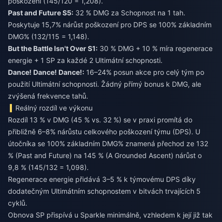
poškození (145/120 = 1,208).
Past and Future S5:
32 % DMG za Schopnost na 1 tah.
Poskytuje 15,7% nárůst poškození pro DPS se 100% základním
DMG% (132/115 = 1,148).
But the Battle Isn't Over S1:
30 % DMG + 10 % míra regenerace
energie + 1 SP za každé 2 Ultimátní schopnosti.
Dance! Dance! Dance!:
16–24% posun akce pro celý tým po
použití Ultimátní schopnosti. Žádný přímý bonus k DMG, ale
zvýšená frekvence tahů.
Reálný rozdíl ve výkonu
Rozdíl 13 % v DMG (45 % vs. 32 %) se v praxi promítá do
přibližně 6–8% nárůstu celkového poškození týmu (DPS). U
útočníka se 100% základním DMG% znamená přechod ze 132
% (Past and Future) na 145 % (A Grounded Ascent) nárůst o
9,8 % (145/132 = 1,098).
Regenerace energie přidává 3–5 % k týmovému DPS díky
dodatečným Ultimátním schopnostem v bitvách trvajících 5
cyklů.
Obnova SP přispívá u Sparkle minimálně, vzhledem k její již tak