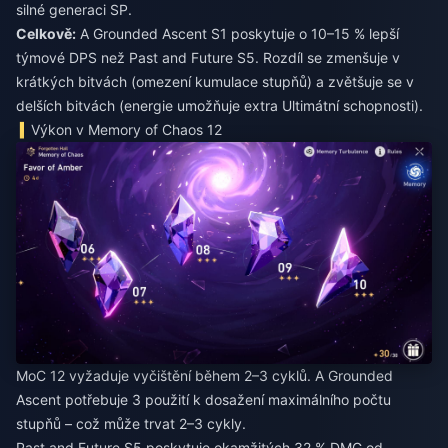
silné generaci SP.
Celkově:
A Grounded Ascent S1 poskytuje o 10–15 % lepší
týmové DPS než Past and Future S5. Rozdíl se zmenšuje v
krátkých bitvách (omezení kumulace stupňů) a zvětšuje se v
delších bitvách (energie umožňuje extra Ultimátní schopnosti).
Výkon v Memory of Chaos 12
MoC 12 vyžaduje vyčištění během 2–3 cyklů. A Grounded
Ascent potřebuje 3 použití k dosažení maximálního počtu
stupňů – což může trvat 2–3 cykly.
Past and Future S5 poskytuje okamžitých 32 % DMG od