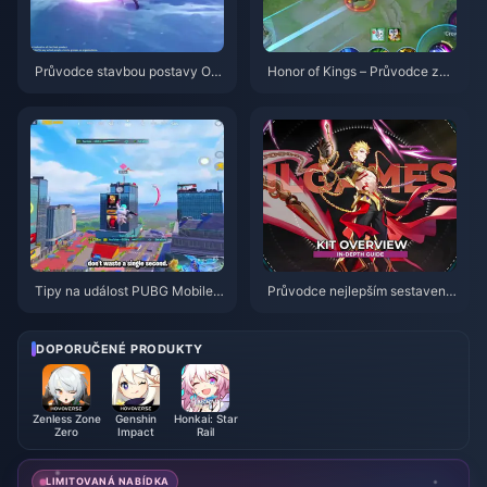
Průvodce stavbou postavy Od
Honor of Kings – Průvodce za
ette: Nejlepší zbraně, artefakty
postavu Daji: 10 nejlepších trik
a týmy | srpen 2026
ů | Srpen 2026
Tipy na událost PUBG Mobile
Průvodce nejlepším sestavení
Spider-Man | srpen 2026
m pro postavu Gilgamesh v HS
R | Srpen 2026
DOPORUČENÉ PRODUKTY
Zenless Zone
Genshin
Honkai: Star
Zero
Impact
Rail
LIMITOVANÁ NABÍDKA