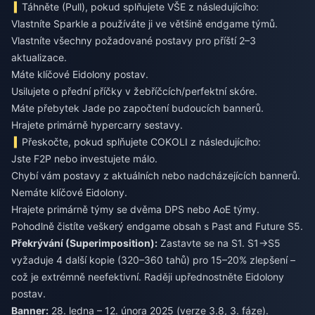
Táhněte (Pull), pokud splňujete VŠE z následujícího:
Vlastníte Sparkle a používáte ji ve většině endgame týmů.
Vlastníte všechny požadované postavy pro příští 2–3
aktualizace.
Máte klíčové Eidolony postav.
Usilujete o přední příčky v žebříčcích/perfektní skóre.
Máte přebytek Jade po započtení budoucích bannerů.
Hrajete primárně hypercarry sestavy.
Přeskočte, pokud splňujete COKOLI z následujícího:
Jste F2P nebo investujete málo.
Chybí vám postavy z aktuálních nebo nadcházejících bannerů.
Nemáte klíčové Eidolony.
Hrajete primárně týmy se dvěma DPS nebo AoE týmy.
Pohodlně čistíte veškerý endgame obsah s Past and Future S5.
Překrývání (Superimposition):
Zastavte se na S1. S1→S5
vyžaduje 4 další kopie (320–360 tahů) pro 15–20% zlepšení –
což je extrémně neefektivní. Raději upřednostněte Eidolony
postav.
Banner:
28. ledna – 12. února 2025 (verze 3.8, 3. fáze).