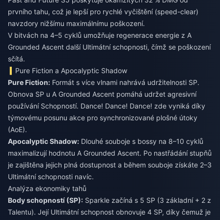
prvního tahu, což je lepší pro rychlé vyčištění (speed-clear)
navzdory nižšímu maximálnímu poškození.
V bitvách na 4–5 cyklů umožňuje regenerace energie z A
Grounded Ascent další Ultimátní schopnosti, čímž se poškození
sčítá.
Pure Fiction a Apocalyptic Shadow
Pure Fiction:
Formát s více vlnami nahrává udržitelnosti SP.
Obnova SP u A Grounded Ascent pomáhá udržet agresivní
používání Schopností. Dance! Dance! Dance! zde vyniká díky
týmovému posunu akce pro synchronizované plošné útoky
(AoE).
Apocalyptic Shadow:
Dlouhé souboje s bossy na 8–10 cyklů
maximalizují hodnotu A Grounded Ascent. Po nastřádání stupňů
je zajištěna jejich plná dostupnost a během souboje získáte 2–3
Ultimátní schopnosti navíc.
Analýza ekonomiky tahů
Body schopností (SP):
Sparkle začíná s 5 SP (3 základní + 2 z
Talentu). Její Ultimátní schopnost obnovuje 4 SP, díky čemuž je