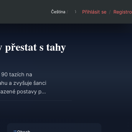
Přihlásit se
/
Registro
Čeština
/
přestat s tahy
 90 tazích na
ahu a zvyšuje šanci
azené postavy při
zaručeně postava s
 mezi bannery a
tav z 1. fáze, jako
Obsah