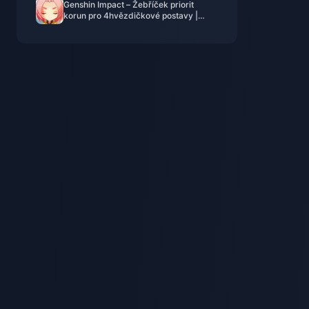
Genshin Impact – Žebříček priorit
korun pro 4hvězdičkové postavy |
červenec 2026