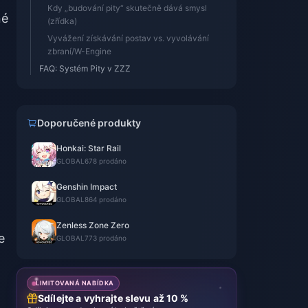
Kdy „budování pity“ skutečně dává smysl
né
(zřídka)
Vyvážení získávání postav vs. vyvolávání
zbraní/W-Engine
FAQ: Systém Pity v ZZZ
Doporučené produkty
Honkai: Star Rail
GLOBAL
678 prodáno
Genshin Impact
GLOBAL
864 prodáno
Zenless Zone Zero
e
GLOBAL
773 prodáno
LIMITOVANÁ NABÍDKA
Sdílejte a vyhrajte slevu až 10 %