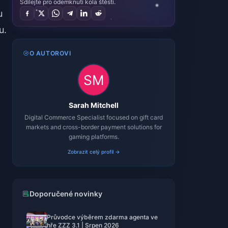
Sdílejte pro odemknutí kola štěstí.
u
u.
O AUTOROVI
Sarah Mitchell
Digital Commerce Specialist focused on gift card
markets and cross-border payment solutions for
gaming platforms.
Zobrazit celý profil →
Doporučené novinky
Průvodce výběrem zdarma agenta ve
hře ZZZ 3.1 | Srpen 2026