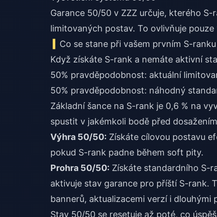
Garance 50/50 v ZZZ určuje, kterého S-
limitovaných postav. To ovlivňuje pouze 
Co se stane při vašem prvním S-ranku
Když získáte S-rank a nemáte aktivní st
50% pravděpodobnost: aktuální limitovan
50% pravděpodobnost: náhodný standar
Základní šance na S-rank je 0,6 % na vyv
spustit v jakémkoli bodě před dosažením 
Výhra 50/50:
Získáte cílovou postavu e
pokud S-rank padne během soft pity.
Prohra 50/50:
Získáte standardního S-ra
aktivuje stav garance pro příští S-rank
bannerů, aktualizacemi verzí i dlouhými 
Stav 50/50 se resetuje až poté, co úspěš