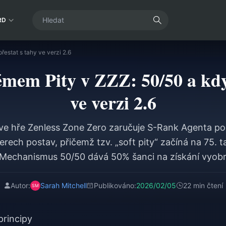
RD
estat s tahy ve verzi 2.6
émem Pity v ZZZ: 50/50 a kdy 
ve verzi 2.6
ve hře Zenless Zone Zero zaručuje S-Rank Agenta po
rech postav, přičemž tzv. „soft pity“ začíná na 75. t
. Mechanismus 50/50 dává 50% šanci na získání vyobr
nk tahu – pokud prohrajete, váš příští S-Rank bude 
í (rate-up). Počítadla Pity i stav 50/50 se přenášejí
Autor:
Sarah Mitchell
Publikováno:
2026/02/05
22 min čtení
že strategická správa zdrojů je klíčová pro získání pos
je Sunna, bez zbytečného plýtvání Polychromy.
principy