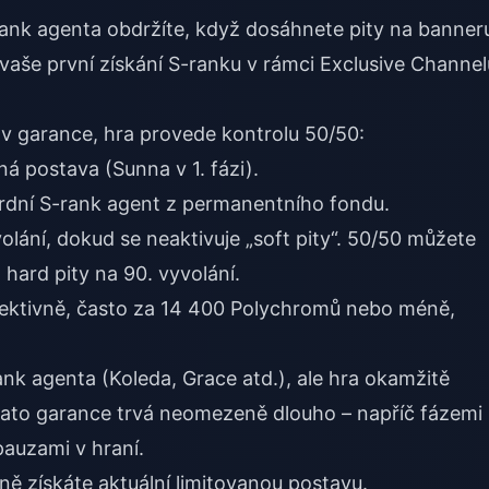
rank agenta obdržíte, když dosáhnete pity na banner
vaše první získání S-ranku v rámci Exclusive Channel
av garance, hra provede kontrolu 50/50:
á postava (Sunna v 1. fázi).
dní S-rank agent z permanentního fondu.
olání, dokud se neaktivuje „soft pity“. 50/50 můžete
hard pity na 90. vyvolání.
fektivně, často za 14 400 Polychromů nebo méně,
nk agenta (Koleda, Grace atd.), ale hra okamžitě
. Tato garance trvá neomezeně dlouho – napříč fázemi
pauzami v hraní.
ně získáte aktuální limitovanou postavu.