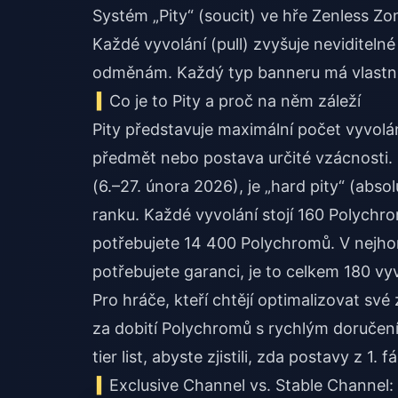
Systém „Pity“ (soucit) ve hře Zenless 
Každé vyvolání (pull) zvyšuje neviditeln
odměnám. Každý typ banneru má vlastní 
Co je to Pity a proč na něm záleží
Pity představuje maximální počet vyvol
předmět nebo postava určité vzácnosti. U
(6.–27. února 2026), je „hard pity“ (abso
ranku. Každé vyvolání stojí 160 Polychr
potřebujete 14 400 Polychromů. V nejho
potřebujete garanci, je to celkem 180 v
Pro hráče, kteří chtějí optimalizovat sv
za dobití Polychromů s rychlým doručení
tier list
, abyste zjistili, zda postavy z 1
Exclusive Channel vs. Stable Channel: 