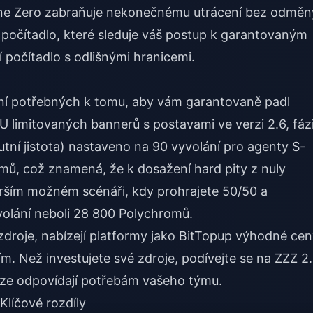
Zone Zero zabraňuje nekonečnému utrácení bez odměn
é počítadlo, které sleduje váš postup k garantovaným
počítadlo s odlišnými hranicemi.
ání potřebných k tomu, aby vám garantovaně padl
 limitovaných bannerů s postavami ve verzi 2.6, fázi
lutní jistota) nastaveno na 90 vyvolání pro agenty S-
omů, což znamená, že k dosažení hard pity z nuly
rším možném scénáři, kdy prohrajete 50/50 a
yvolání neboli 28 800 Polychromů.
é zdroje, nabízejí platformy jako BitTopup výhodné ce
m. Než investujete své zdroje, podívejte se na
ZZZ 2
. fáze odpovídají potřebám vašeho týmu.
Klíčové rozdíly