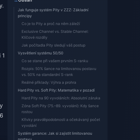
y.
Jak funguje systém Pity v ZZZ: Základní
principy
Co je to Pity a proč na něm záleží
Exclusive Channel vs. Stable Channel:
Klíčové rozdíly
Jak počítadla Pity sledují váš postup
Vysvětlení systému 50/50
 1
Co se stane při vašem prvním S-ranku
Rozpis: 50% šance na limitovanou postavu
vs. 50% na standardní S-rank
Reálné příklady: Výhra a prohra
Hard Pity vs. Soft Pity: Matematika v pozadí
Hard Pity na 90 vyvoláních: Absolutní záruka
ny
Zóna Soft Pity (75.–89. vyvolání): Kdy šance
rostou
.6
Křivky pravděpodobnosti a očekávaný počet
vyvolání
Systém garance: Jak si zajistit limitovanou
postavu