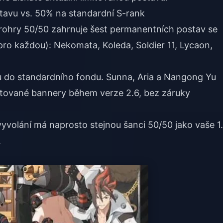
tavu vs. 50% na standardní S-rank
rohry 50/50 zahrnuje šest permanentních postav se
ro každou): Nekomata, Koleda, Soldier 11, Lycaon,
 do standardního fondu. Sunna, Aria a Nangong Yu
imitované bannery během verze 2.6, bez záruky
vyvolání má naprosto stejnou šanci 50/50 jako vaše 1.
.