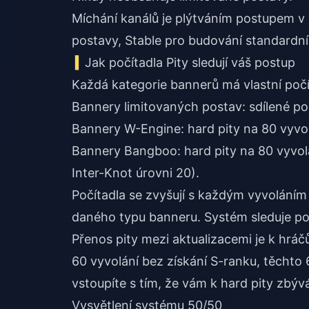
Míchání kanálů je plýtváním postupem v p
postavy, Stable pro budování standardní
Jak počítadla Pity sledují váš postup
Každá kategorie bannerů má vlastní počí
Bannery limitovaných postav: sdílené poč
Bannery W-Engine: hard pity na 80 vyvo
Bannery Bangboo: hard pity na 80 vyvol
Inter-Knot úrovni 20).
Počítadla se zvyšují s každým vyvoláním 
daného typu banneru. Systém sleduje po
Přenos pity mezi aktualizacemi je k hrá
60 vyvolání bez získání S-ranku, těchto 6
vstoupíte s tím, že vám k hard pity zbývá
Vysvětlení systému 50/50