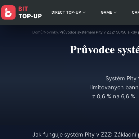
DIRECT TOP-UP
GAME
CA
Domů
/
Novinky
/
Průvodce systémem Pity v ZZZ: 50/50 a kdy př
Průvodce syst
Systém Pity 
limitovaných banne
z 0,6 % na 6,6 %
vašem prvním S-Ra
navýšenou šanc
aktualizacemi, tak
Jak funguje systém Pity v ZZZ: Základní 