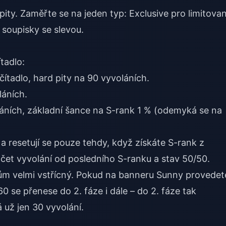
ity. Zaměřte se na jeden typ: Exclusive pro limitova
 soupisky se slevou.
tadlo:
ítadlo, hard pity na 90 vyvoláních.
láních.
áních, základní šance na S-rank 1 % (odemyká se na
a resetují se pouze tehdy, když získáte S-rank z
čet vyvolání od posledního S-ranku a stav 50/50.
čům velmi vstřícný. Pokud na banneru Sunny provedet
0 se přenese do 2. fáze i dále – do 2. fáze tak
 už jen 30 vyvolání.