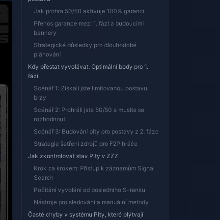
Jak prohra 50/50 aktivuje 100% garanci
Přenos garance mezi 1. fází a budoucími
bannery
Strategické důsledky pro dlouhodobé
plánování
Kdy přestat vyvolávat: Optimální body pro 1.
fázi
Scénář 1: Získali jste limitovanou postavu
brzy
Scénář 2: Prohráli jste 50/50 a musíte se
rozhodnout
Scénář 3: Budování pity pro postavy z 2. fáze
Strategie šetření zdrojů pro F2P hráče
Jak zkontrolovat stav Pity v ZZZ
Krok za krokem: Přístup k záznamům Signal
Search
Počítání vyvolání od posledního S-ranku
Nástroje pro sledování a manuální metody
Časté chyby v systému Pity, které plýtvají