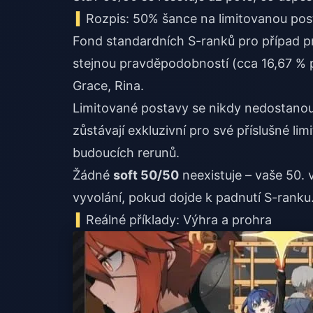
Rozpis: 50% šance na limitovanou pos
Fond standardních S-ranků pro případ p
stejnou pravděpodobností (cca 16,67 % p
Grace, Rina.
Limitované postavy se nikdy nedostanou
zůstávají exkluzivní pro své příslušné l
budoucích rerunů.
Žádné
soft 50/50
neexistuje – vaše 50. 
vyvolání, pokud dojde k padnutí S-ranku
Reálné příklady: Výhra a prohra