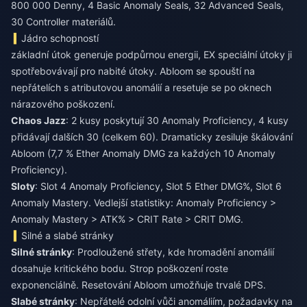
800 000 Denny, 4 Basic Anomaly Seals, 32 Advanced Seals,
30 Controller materiálů.
Jádro schopností
základní útok generuje podpůrnou energii, EX speciální útoky ji
spotřebovávají pro nabité útoky. Abloom se spouští na
nepřátelích s atributovou anomálií a resetuje se po oknech
nárazového poškození.
Chaos Jazz
: 2 kusy poskytují 30 Anomaly Proficiency, 4 kusy
přidávají dalších 30 (celkem 60). Dramaticky zesiluje škálování
Abloom (7,7 % Ether Anomaly DMG za každých 10 Anomaly
Proficiency).
Sloty
: Slot 4 Anomaly Proficiency, Slot 5 Ether DMG%, Slot 6
Anomaly Mastery. Vedlejší statistiky: Anomaly Proficiency >
Anomaly Mastery > ATK% > CRIT Rate > CRIT DMG.
Silné a slabé stránky
Silné stránky
: Prodloužené střety, kde hromadění anomálií
dosahuje kritického bodu. Strop poškození roste
exponenciálně. Resetování Abloom umožňuje trvalé DPS.
Slabé stránky
: Nepřátelé odolní vůči anomáliím, požadavky na