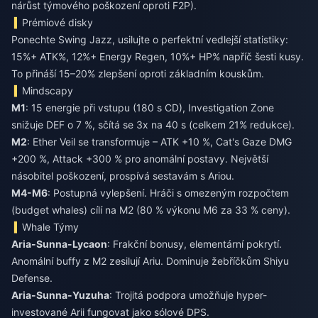
nárůst týmového poškození oproti F2P).
Prémiové disky
Ponechte Swing Jazz, usilujte o perfektní vedlejší statistiky:
15%+ ATK%, 12%+ Energy Regen, 10%+ HP% napříč šesti kusy.
To přináší 15–20% zlepšení oproti základním kouskům.
Mindscapy
M1
: 15 energie při vstupu (180 s CD), Investigation Zone
snižuje DEF o 7 %, sčítá se 3x na 40 s (celkem 21% redukce).
M2
: Ether Veil se transformuje – ATK +10 %, Cat's Gaze DMG
+200 %, Attack +300 % pro anomální postavy. Největší
násobitel poškození, prospívá sestavám s Ariou.
M4-M6
: Postupná vylepšení. Hráči s omezeným rozpočtem
(budget whales) cílí na M2 (80 % výkonu M6 za 33 % ceny).
Whale Týmy
Aria-Sunna-Lycaon
: Frakční bonusy, elementární pokrytí.
Anomální buffy z M2 zesilují Ariu. Dominuje žebříčkům Shiyu
Defense.
Aria-Sunna-Yuzuha
: Trojitá podpora umožňuje hyper-
investované Arii fungovat jako sólové DPS.