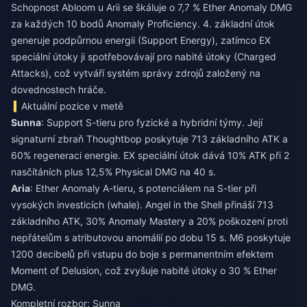
Schopnost Abloom u Arii se škáluje o 7,7 % Ether Anomaly DMG
za každých 10 bodů Anomaly Proficiency. 4. základní útok
generuje podpůrnou energii (Support Energy), zatímco EX
speciální útoky ji spotřebovávají pro nabité útoky (Charged
Attacks), což vytváří systém správy zdrojů založený na
dovednostech hráče.
Aktuální pozice v metě
Sunna
: Support S-tieru pro fyzické a hybridní týmy. Její
signaturní zbraň Thoughtbop poskytuje 713 základního ATK a
60% regeneraci energie. EX speciální útok dává 10% ATK při 2
nasčítáních plus 12,5% Physical DMG na 40 s.
Aria
: Ether Anomaly A-tieru, s potenciálem na S-tier při
vysokých investicích (whale). Angel in the Shell přináší 713
základního ATK, 30% Anomaly Mastery a 20% poškození proti
nepřátelům s atributovou anomálií po dobu 15 s. M6 poskytuje
1200 decibelů při vstupu do boje s permanentním efektem
Moment of Delusion, což zvyšuje nabité útoky o 30 % Ether
DMG.
Kompletní rozbor: Sunna