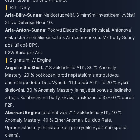
F2P Týmy
Aria-Billy-Sunna
: Nejdostupnější. S mírnými investicemi vyčistí
Shiyu Defense Floor 10.
Aria-Anton-Sunna
: Pokrytí Electric-Ether-Physical. Antonova
elektrická anomálie se sčítá s Ariinou éterickou. M2 buffy Sunny
posilují obě DPS.
P2W Build pro Ariu
Signaturní W-Engine
Angel in the Shell
: 713 základního ATK, 30 % Anomaly
Mastery, 20 % poškození proti nepřátelům s atributovou
anomálií po dobu 15 s. Výhoda 119 bodů ATK = o 20 % vyšší
škálování. 30 % Anomaly Mastery je největší bonus z jediného
zdroje. Kombinované buffy zvyšují poškození o 35–40 % oproti
F2P.
Aberrant Engine
(alternativa): 714 základního ATK, 40 %
Anomaly Mastery, 40 % Ether Anomaly Buildup Rate.
Upřednostňuje rychlejší aplikaci pro rychlé vyčištění (speed-
clears).