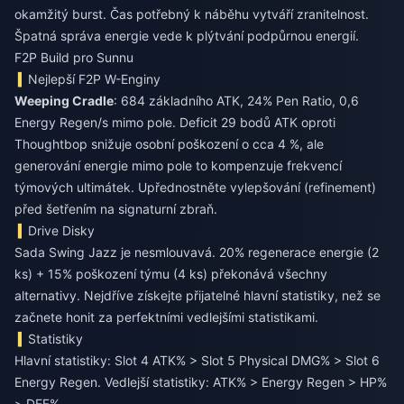
okamžitý burst. Čas potřebný k náběhu vytváří zranitelnost.
Špatná správa energie vede k plýtvání podpůrnou energií.
F2P Build pro Sunnu
Nejlepší F2P W-Enginy
Weeping Cradle
: 684 základního ATK, 24% Pen Ratio, 0,6
Energy Regen/s mimo pole. Deficit 29 bodů ATK oproti
Thoughtbop snižuje osobní poškození o cca 4 %, ale
generování energie mimo pole to kompenzuje frekvencí
týmových ultimátek. Upřednostněte vylepšování (refinement)
před šetřením na signaturní zbraň.
Drive Disky
Sada Swing Jazz je nesmlouvavá. 20% regenerace energie (2
ks) + 15% poškození týmu (4 ks) překonává všechny
alternativy. Nejdříve získejte přijatelné hlavní statistiky, než se
začnete honit za perfektními vedlejšími statistikami.
Statistiky
Hlavní statistiky: Slot 4 ATK% > Slot 5 Physical DMG% > Slot 6
Energy Regen. Vedlejší statistiky: ATK% > Energy Regen > HP%
> DEF%.