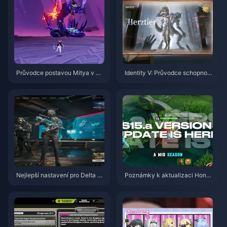
Průvodce postavou Mitya v Ge
Identity V: Průvodce schopnost
nshin Impact | Srpen 2026
mi postavy Herztier Emil | Srpe
n 2026
Nejlepší nastavení pro Delta Fo
Poznámky k aktualizaci Honor
rce | Srpen 2026
of Kings S15.a | Srpen 2026