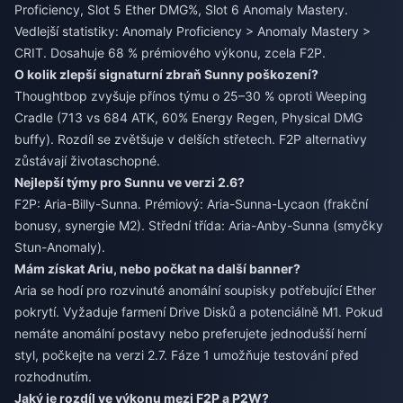
Proficiency, Slot 5 Ether DMG%, Slot 6 Anomaly Mastery.
Vedlejší statistiky: Anomaly Proficiency > Anomaly Mastery >
CRIT. Dosahuje 68 % prémiového výkonu, zcela F2P.
O kolik zlepší signaturní zbraň Sunny poškození?
Thoughtbop zvyšuje přínos týmu o 25–30 % oproti Weeping
Cradle (713 vs 684 ATK, 60% Energy Regen, Physical DMG
buffy). Rozdíl se zvětšuje v delších střetech. F2P alternativy
zůstávají životaschopné.
Nejlepší týmy pro Sunnu ve verzi 2.6?
F2P: Aria-Billy-Sunna. Prémiový: Aria-Sunna-Lycaon (frakční
bonusy, synergie M2). Střední třída: Aria-Anby-Sunna (smyčky
Stun-Anomaly).
Mám získat Ariu, nebo počkat na další banner?
Aria se hodí pro rozvinuté anomální soupisky potřebující Ether
pokrytí. Vyžaduje farmení Drive Disků a potenciálně M1. Pokud
nemáte anomální postavy nebo preferujete jednodušší herní
styl, počkejte na verzi 2.7. Fáze 1 umožňuje testování před
rozhodnutím.
Jaký je rozdíl ve výkonu mezi F2P a P2W?