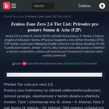
Hledat
Čeština
/
Domů
/
Novinky
/
Zenless Zone Zero 2.6 Tier List: Průvodce pro postavy Sunna & Aria (F2P)
Zenless Zone Zero 2.6 Tier List: Průvodce pro
postavy Sunna & Aria (F2P)
Verze 2.6 vychází 6. února 2026 a přináší dvě postavy S-Ranku z frakce
Angels of Delusion: Sunnu (Physical Support) a Ariu (Ether Anomaly DPS).
F2P buildy využívající Weeping Cradle a Electro-Lip Gloss dosahují 70–80
% poškození oproti „whale“ úrovni, díky čemuž jsou obě postavy hratelné i
s nízkým rozpočtem, zatímco při prémiových investicích nabízejí velmi
vysoký potenciál.
Autor:
Sarah Mitchell
Publikováno:
2026/02/04
12 min čtení
Obsah
Přehled Tier Listu pro verzi 2.6
Postavy jsou hodnoceny na základě udělovaného poškození,
týmové synergie, všestrannosti v herním obsahu a efektivity
investic. Fáze 1 představuje Ariu (6. února – 4. března), Fáze 2
pak Sunnu (4. března – 23. března). Obě postavy vyžadují pro