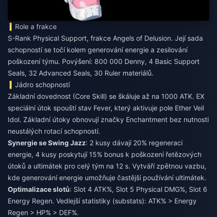
Role a frakce
S-Rank Physical Support, frakce Angels of Delusion. Její sada
schopností se točí kolem generování energie a zesilování
poškození týmu. Povýšení: 800 000 Denny, 4 Basic Support
Seals, 32 Advanced Seals, 30 Ruler materiálů.
Jádro schopností
Základní dovednost (Core Skill) se škáluje až na 1000 ATK. EX
speciální útok spouští stav Fever, který aktivuje pole Ether Veil
Idol. Základní útoky obnovují značky Enchantment bez nutnosti
neustálých rotací schopností.
Synergie se Swing Jazz
: 2 kusy dávají 20% regeneraci
energie, 4 kusy poskytují 15% bonus k poškození řetězových
útoků a ultimátek pro celý tým na 12 s. Vytváří zpětnou vazbu,
kde generování energie umožňuje častější používání ultimátek.
Optimalizace slotů
: Slot 4 ATK%, Slot 5 Physical DMG%, Slot 6
Energy Regen. Vedlejší statistiky (substats): ATK% > Energy
Regen > HP% > DEF%.