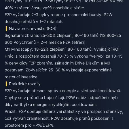
F2P týmy: 90–120 s. P2W týmy: 60–75 s. Rozdíl 30–45 s = cca
40% zkrácení času, vyšší násobitele skóre.
F2P vyžaduje 2–3 cykly rotace pro anomální bursty. P2W
dosahuje efektů v 1–2 rotacích.
Návratnost investic (ROI)
Signaturní zbraně: 25–30% zlepšení, 80–160 tahů (12 800–25
600 Polychromů = 2–4 měsíce F2P šetření).
M1 Mindscapy: 18–22% zlepšení, 80–160 tahů. Vynikající ROI.
Hráči s rozpočtem dosahují 70–75 % výkonu "velryb" za 10–15
% ceny díky F2P zbraním, základním Drive Diskům a M0
postavám. Zbývajících 25–30 % vyžaduje exponenciálně
rostoucí investice.
Praktické rozdíly
F2P vyžaduje přesnou správu energie a sledování cooldownů.
Chyby se v průběhu boje sčítají. P2W nabízí odpuštění chyb
díky nadbytku energie a rychlejším cooldownům.
Přežití: F2P obětuje defenzivní statistiky ve prospěch ofenzívy,
což vytváří zranitelnost. P2W dosahuje prahů poškození s
prostorem pro HP%/DEF%.