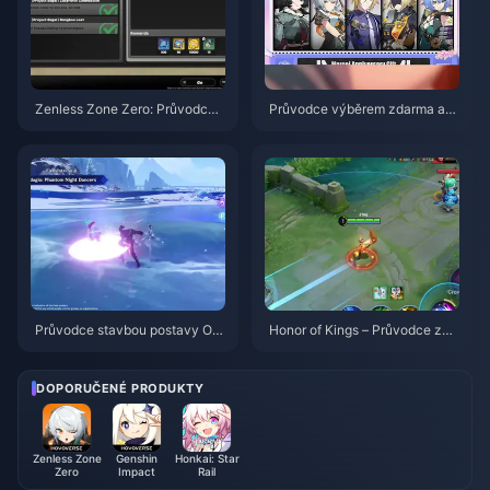
Zenless Zone Zero: Průvodce
Průvodce výběrem zdarma ag
akcí Operace Bagel | srpen 20
enta ve hře ZZZ 3.1 | Srpen 20
26
26
Průvodce stavbou postavy Od
Honor of Kings – Průvodce za
ette: Nejlepší zbraně, artefakty
postavu Daji: 10 nejlepších trik
a týmy | srpen 2026
ů | Srpen 2026
DOPORUČENÉ PRODUKTY
Zenless Zone
Genshin
Honkai: Star
Zero
Impact
Rail