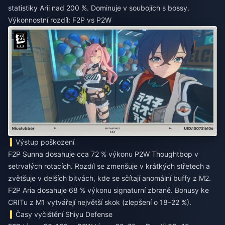
statistiky Arii nad 200 %. Dominuje v soubojích s bossy.
Výkonnostní rozdíl: F2P vs P2W
Výstup poškození
F2P Sunna dosahuje cca 72 % výkonu P2W Thoughtbop v
setrvalých rotacích. Rozdíl se zmenšuje v krátkých střetech a
zvětšuje v delších bitvách, kde se sčítají anomální buffy z M2.
F2P Aria dosahuje 68 % výkonu signaturní zbraně. Bonusy ke
CRITu z M1 vytvářejí největší skok (zlepšení o 18–22 %).
Časy vyčištění Shiyu Defense