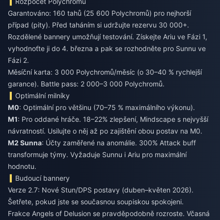
Rozpočet Polychromů
Garantováno: 160 tahů (25 600 Polychromů) pro nejhorší
případ (pity). Před taháním si udržujte rezervu 30 000+.
Rozdělené bannery umožňují testování. Získejte Ariu ve Fázi 1,
vyhodnoťte ji do 4. března a pak se rozhodněte pro Sunnu ve
Fázi 2.
Měsíční karta: 3 000 Polychromů/měsíc (o 30–40 % rychlejší
garance). Battle pass: 2 000–3 000 Polychromů.
Optimální milníky
M0
: Optimální pro většinu (70–75 % maximálního výkonu).
M1
: Pro oddané hráče. 18–22% zlepšení, Mindscape s nejvyšší
návratností. Usilujte o něj až po zajištění obou postav na M0.
M2 Sunna
: Účty zaměřené na anomálie. 300% Attack buff
transformuje týmy. Vyžaduje Sunnu i Ariu pro maximální
hodnotu.
Budoucí bannery
Verze 2.7: Nové Stun/DPS postavy (duben–květen 2026).
Šetřete, pokud jste se současnou soupiskou spokojeni.
Frakce Angels of Delusion se pravděpodobně rozroste. Včasná