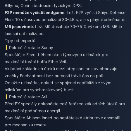
Billymu, Corin i budoucím fyzickým DPS.
F2P nemůže vyčistit endgame
: Lež. F2P vyčistí Shiyu Defense
Floor 10 s časovou penalizací 30–45 s, ale s plnými odměnami.
M6 je povinné
: Lež. M0 dosahuje 70–75 % výkonu M6. M6 je
luxusní optimalizace.
Tipy od expertů
Pokročilé rotace Sunny
Spouštějte Fever během oken týmových ultimátek pro
maximální trvání buffu Ether Veil.
Vkládání základních útoků mezi přepínání postav obnovuje
značky Enchantment bez nutnosti trávit čas na poli.
Odložte ultimátku, dokud se spojenci nepřiblíží ke svým
milníkům pro synchronizovaný burst.
Pokročilé rotace Arii
Před EX speciály dokončete celé řetězce základních útoků pro
maximální podpůrnou energii.
Spouštějte Abloom ihned po nepřátelské atributové anomálii
pro mechaniku resetu.