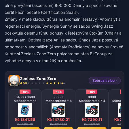
plné povýšení (ascension) 800 000 Denny a specializované
certifikační pečetě (Certification Seals).
Změny v metě kladou důraz na anomální sestavy (Anomaly) a
regeneraci energie. Synergie Sunny se sadou Swing Jazz
poskytuje celému týmu bonusy k řetězovým útokům (Chain) a
ultimátkám. Optimalizace Arii se sadou Chaos Jazz posouvá
odbornost v anomáliích (Anomaly Proficiency) na novou úroveň.
Kupte si Zenless Zone Zero polychrome
přes BitTopup za
výhodné ceny a s okamžitým doručením.
Zenless Zone Zero
Zobrazit více ›
4.59
808 prodáno
-16%
-16%
-16%
-16%
6480 + 1600
8080
8080
808
Monochromes
Monochrome * 8
Monochrome * 4
Monochrom
Kč 1847.58
Kč 14780.21
Kč 7390.11
Kč 369
Kč 2192.89
Kč 17543.21
Kč 8771.59
Kč 4385