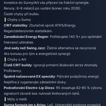
investice do Sunny/Arii vás připraví na frakční synergie.
Reruny: 6–9 měsíců po vydání (konec roku 2026).
Časté chyby při buildu
Chyby u Sunny
CRIT statistiky
: Zbytečné oproti ATK%/Energy
Regen/defenzivním statistikám.
Zanedbávání Energy Regen
: Potřebujete 140 %+ pro optimální
frekvenci ultimátek.
Jiné sady než Swing Jazz
: Žádná alternativa se nevyrovná
4ks bonusu pro tým a energetické synergii.
Chyby u Arii
Čistě CRIT buildy
: Ignorují primární škálování skrze Anomaly
Proficiency.
Špatně načasované EX speciály
: Plýtvání podpůrnou energií.
Nejdříve ji vygenerujte základními útoky.
Podceňování Electro-Lip Gloss
: R5 dosahuje 82–85 % výkonu
signaturní zbraně bez nutnosti limitovaných tahů.
Mýty o metě
Sunna funguje jen s Ariou
: Lež. Univerzální podpora prospívá