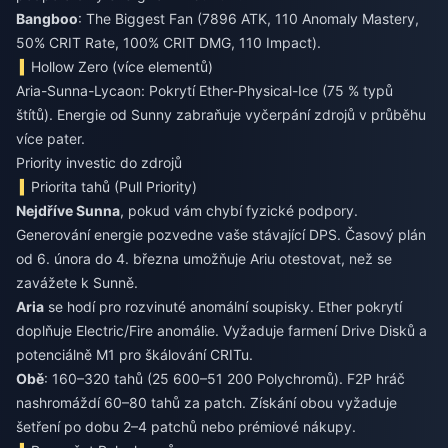
Bangboo
: The Biggest Fan (7896 ATK, 110 Anomaly Mastery,
50% CRIT Rate, 100% CRIT DMG, 110 Impact).
Hollow Zero (více elementů)
Aria-Sunna-Lycaon: Pokrytí Ether-Physical-Ice (75 % typů
štítů). Energie od Sunny zabraňuje vyčerpání zdrojů v průběhu
více pater.
Priority investic do zdrojů
Priorita tahů (Pull Priority)
Nejdříve Sunna
, pokud vám chybí fyzické podpory.
Generování energie pozvedne vaše stávající DPS. Časový plán
od 6. února do 4. března umožňuje Ariu otestovat, než se
zavážete k Sunně.
Aria
se hodí pro rozvinuté anomální soupisky. Ether pokrytí
doplňuje Electric/Fire anomálie. Vyžaduje farmení Drive Disků a
potenciálně M1 pro škálování CRITu.
Obě
: 160–320 tahů (25 600–51 200 Polychromů). F2P hráč
nashromáždí 60–80 tahů za patch. Získání obou vyžaduje
šetření po dobu 2–4 patchů nebo prémiové nákupy.