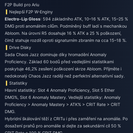
F2P Build pro Ariu
Nejlepší F2P W-Enginy
Electro-Lip Gloss
: 594 základního ATK, 10–16 % ATK, 15–25 %
DMG proti anomálním cílům. Podmíněný buff ladí s mechanikou
Abloom. Na úrovni R5 dosahuje 16 % ATK a 25 % poškození,
čímž stahuje rozdíl oproti signaturním zbraním na cca 15–18 %.
Drive Disky
Sada Chaos Jazz dominuje díky hromadění Anomaly
Proficiency. Základ 60 bodů před vedlejšími statistikami
poskytuje 46,2% zesílení poškození skrze Abloom. Přijměte i
nedokonalý Chaos Jazz raději než perfektní alternativní sady.
Statistiky
Hlavní statistiky: Slot 4 Anomaly Proficiency, Slot 5 Ether
DMG%, Slot 6 Anomaly Mastery. Vedlejší statistiky: Anomaly
Proficiency > Anomaly Mastery > ATK% > CRIT Rate > CRIT
DMG.
Hybridní škálování těží z CRITu i přes zaměření na anomálie. Po
dosažení prahů pro anomálie si dejte za sekundární cíl 50 %
CRIT Rate a 100 % CRIT DMG.