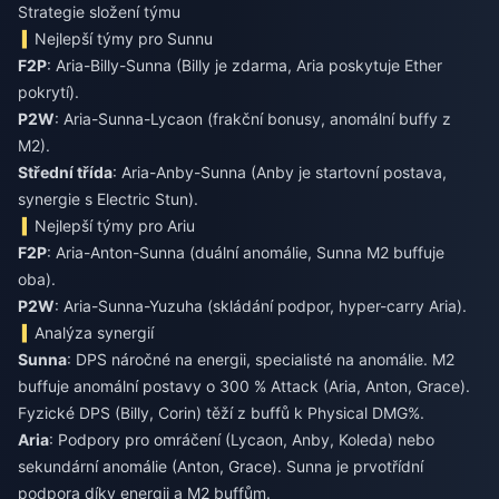
Strategie složení týmu
Nejlepší týmy pro Sunnu
F2P
: Aria-Billy-Sunna (Billy je zdarma, Aria poskytuje Ether
pokrytí).
P2W
: Aria-Sunna-Lycaon (frakční bonusy, anomální buffy z
M2).
Střední třída
: Aria-Anby-Sunna (Anby je startovní postava,
synergie s Electric Stun).
Nejlepší týmy pro Ariu
F2P
: Aria-Anton-Sunna (duální anomálie, Sunna M2 buffuje
oba).
P2W
: Aria-Sunna-Yuzuha (skládání podpor, hyper-carry Aria).
Analýza synergií
Sunna
: DPS náročné na energii, specialisté na anomálie. M2
buffuje anomální postavy o 300 % Attack (Aria, Anton, Grace).
Fyzické DPS (Billy, Corin) těží z buffů k Physical DMG%.
Aria
: Podpory pro omráčení (Lycaon, Anby, Koleda) nebo
sekundární anomálie (Anton, Grace). Sunna je prvotřídní
podpora díky energii a M2 buffům.