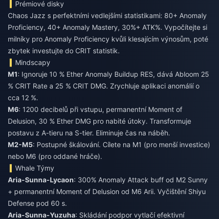
Prémiové disky
Chaos Jazz s perfektními vedlejšími statistikami: 80+ Anomaly
Proficiency, 40+ Anomaly Mastery, 30%+ ATK%. Vypočítejte si
milníky pro Anomaly Proficiency kvůli klesajícím výnosům, poté
zbytek investujte do CRIT statistik.
Mindscapy
M1
: Ignoruje 10 % Ether Anomaly Buildup RES, dává Abloom 25
% CRIT Rate a 25 % CRIT DMG. Zrychluje aplikaci anomálií o
cca 12 %.
M6
: 1200 decibelů při vstupu, permanentní Moment of
Delusion, 30 % Ether DMG pro nabité útoky. Transformuje
postavu z A-tieru na S-tier. Eliminuje čas na náběh.
M2-M5
: Postupné škálování. Cílete na M1 (pro menší investice)
nebo M6 (pro oddané hráče).
Whale Týmy
Aria-Sunna-Lycaon
: 300% Anomaly Attack buff od M2 Sunny
+ permanentní Moment of Delusion od M6 Arii. Vyčištění Shiyu
Defense pod 60 s.
Aria-Sunna-Yuzuha
: Skládání podpor vytlačí efektivní