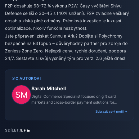
F2P dosahuje 68–72 % výkonu P2W. Časy vyčištění Shiyu
Defense se liší o 30–45 s (40% snížení). F2P zvládne veškerý
obsah a získá plné odměny. Prémiová investice je luxusní
optimalizace, nikoliv funkční nezbytnost.
Jste připraveni získat Sunnu a Ariu? Dobijte si Polychromy
bezpečně na BitTopup – důvěryhodný partner pro zdroje do
Zenless Zone Zero. Nejlepší ceny, rychlé doručení, podpora
24/7. Sestavte si svůj vysněný tým pro verzi 2.6 ještě dnes!
O AUTOROVI
Sarah Mitchell
Digital Commerce Specialist focused on gift card
markets and cross-border payment solutions for
gaming platforms.
Zobrazit celý profil →
SDÍLET