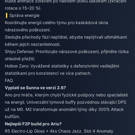
Rušte animace zotavení po nabitém útoku úskokem (zkrácení
rotace o 15–20 %).
Správa energie
Koordinujte energii celého týmu pro kaskádová okna
nárazového poškození.
Sledujte přechody fází nepřátel, abyste neplýtvali ultimátkami
během jejich nezranitelnosti.
Shiyu Defense: Prioritizujte nárazové poškození, přijměte rizika
ohledně přežití.
Hollow Zero: Vyvážené statistiky s defenzivními vedlejšími
statistikami pro konzistenci ve více patrech.
FAQ
Vyplatí se Sunna ve verzi 2.6?
Ano pro hráče, kterým chybí fyzické podpory nebo specialisté
na energii. Univerzální týmové buffy pozvednou stávající DPS
už na M0. M2 transformuje anomální týmy díky 300% Attack
buffům.
Nejlepší F2P build pro Ariu?
R5 Electro-Lip Gloss + 4ks Chaos Jazz. Slot 4 Anomaly