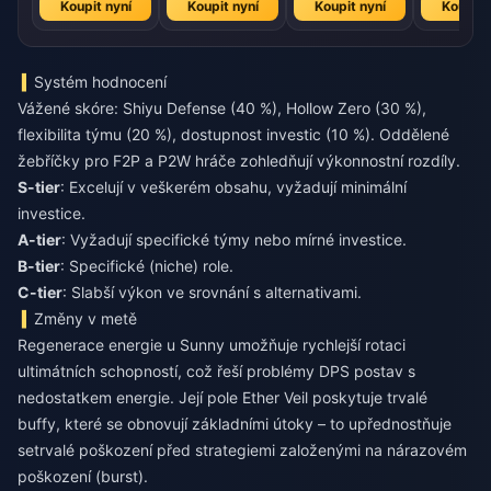
Koupit nyní
Koupit nyní
Koupit nyní
Koupit 
Systém hodnocení
Vážené skóre: Shiyu Defense (40 %), Hollow Zero (30 %),
flexibilita týmu (20 %), dostupnost investic (10 %). Oddělené
žebříčky pro F2P a P2W hráče zohledňují výkonnostní rozdíly.
S-tier
: Excelují v veškerém obsahu, vyžadují minimální
investice.
A-tier
: Vyžadují specifické týmy nebo mírné investice.
B-tier
: Specifické (niche) role.
C-tier
: Slabší výkon ve srovnání s alternativami.
Změny v metě
Regenerace energie u Sunny umožňuje rychlejší rotaci
ultimátních schopností, což řeší problémy DPS postav s
nedostatkem energie. Její pole Ether Veil poskytuje trvalé
buffy, které se obnovují základními útoky – to upřednostňuje
setrvalé poškození před strategiemi založenými na nárazovém
poškození (burst).