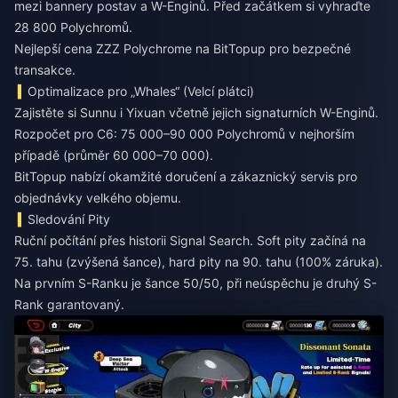
mezi bannery postav a W-Enginů. Před začátkem si vyhraďte
28 800 Polychromů.
Nejlepší cena ZZZ Polychrome
na BitTopup pro bezpečné
transakce.
Optimalizace pro „Whales“ (Velcí plátci)
Zajistěte si Sunnu i Yixuan včetně jejich signaturních W-Enginů.
Rozpočet pro C6: 75 000–90 000 Polychromů v nejhorším
případě (průměr 60 000–70 000).
BitTopup nabízí okamžité doručení a zákaznický servis pro
objednávky velkého objemu.
Sledování Pity
Ruční počítání přes historii Signal Search. Soft pity začíná na
75. tahu (zvýšená šance), hard pity na 90. tahu (100% záruka).
Na prvním S-Ranku je šance 50/50, při neúspěchu je druhý S-
Rank garantovaný.