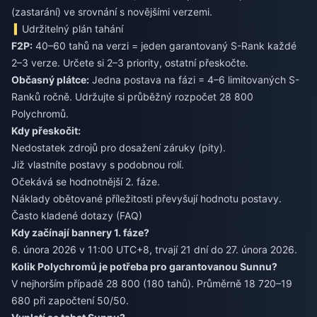
(zastarání) ve srovnání s novějšími verzemi.
Udržitelný plán tahání
F2P:
40–60 tahů na verzi = jeden garantovaný S-Rank každé
2–3 verze. Určete si 2–3 priority, ostatní přeskočte.
Občasný plátce:
Jedna postava na fázi = 4–6 limitovaných S-
Ranků ročně. Udržujte si průběžný rozpočet 28 800
Polychromů.
Kdy přeskočit:
Nedostatek zdrojů pro dosažení záruky (pity).
Již vlastníte postavy s podobnou rolí.
Očekává se hodnotnější 2. fáze.
Náklady obětované příležitosti převyšují hodnotu postavy.
Často kladené dotazy (FAQ)
Kdy začínají bannery 1. fáze?
6. února 2026 v 11:00 UTC+8, trvají 21 dní do 27. února 2026.
Kolik Polychromů je potřeba pro garantovanou Sunnu?
V nejhorším případě 28 800 (180 tahů). Průměrně 18 720–19
680 při započtení 50/50.