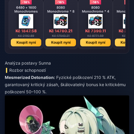
-16%
-16%
-16%
-16%
6480 + 1600
8080
8080
808
Monochromes
Monochrome * 8
Monochrome * 4
Monochrom
Kč 1847.58
Kč 14780.21
Kč 7390.11
Kč 369
Kč 2192.89
Kč 17543.21
Kč 8771.59
Kč 4385
Koupit nyní
Koupit nyní
Koupit nyní
Koupit 
Analýza postavy Sunna
Rozbor schopností
Mesmerized Detonation:
Fyzické poškození 210 % ATK,
garantovaný kritický zásah, škálovatelný bonus ke kritickému
poškození 50–100 %.