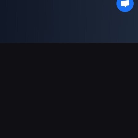
Podpora plateb
Partner
Genshin Impact Wiki
Honkai: Star Rail WIKI
Zenless Zone Zero WIKI
PUBG Mobile WIKI
BitTopup News