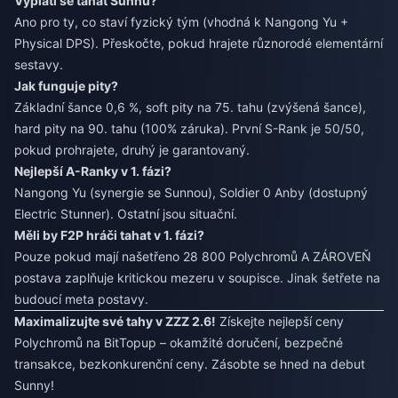
Vyplatí se tahat Sunnu?
Ano pro ty, co staví fyzický tým (vhodná k Nangong Yu +
Physical DPS). Přeskočte, pokud hrajete různorodé elementární
sestavy.
Jak funguje pity?
Základní šance 0,6 %, soft pity na 75. tahu (zvýšená šance),
hard pity na 90. tahu (100% záruka). První S-Rank je 50/50,
pokud prohrajete, druhý je garantovaný.
Nejlepší A-Ranky v 1. fázi?
Nangong Yu (synergie se Sunnou), Soldier 0 Anby (dostupný
Electric Stunner). Ostatní jsou situační.
Měli by F2P hráči tahat v 1. fázi?
Pouze pokud mají našetřeno 28 800 Polychromů A ZÁROVEŇ
postava zaplňuje kritickou mezeru v soupisce. Jinak šetřete na
budoucí meta postavy.
Maximalizujte své tahy v ZZZ 2.6!
Získejte nejlepší ceny
Polychromů na BitTopup – okamžité doručení, bezpečné
transakce, bezkonkurenční ceny. Zásobte se hned na debut
Sunny!