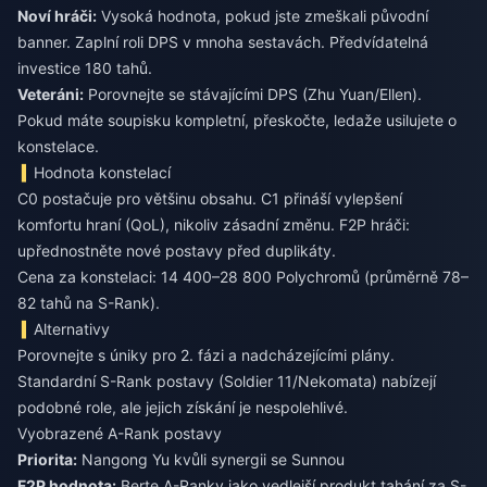
Noví hráči:
Vysoká hodnota, pokud jste zmeškali původní
banner. Zaplní roli DPS v mnoha sestavách. Předvídatelná
investice 180 tahů.
Veteráni:
Porovnejte se stávajícími DPS (Zhu Yuan/Ellen).
Pokud máte soupisku kompletní, přeskočte, ledaže usilujete o
konstelace.
Hodnota konstelací
C0 postačuje pro většinu obsahu. C1 přináší vylepšení
komfortu hraní (QoL), nikoliv zásadní změnu. F2P hráči:
upřednostněte nové postavy před duplikáty.
Cena za konstelaci: 14 400–28 800 Polychromů (průměrně 78–
82 tahů na S-Rank).
Alternativy
Porovnejte s úniky pro 2. fázi a nadcházejícími plány.
Standardní S-Rank postavy (Soldier 11/Nekomata) nabízejí
podobné role, ale jejich získání je nespolehlivé.
Vyobrazené A-Rank postavy
Priorita:
Nangong Yu kvůli synergii se Sunnou
F2P hodnota:
Berte A-Ranky jako vedlejší produkt tahání za S-