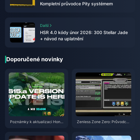
Kompletní průvodce Pity systémem
Další
HSR 4.0 kódy únor 2026: 300 Stellar Jade
+ návod na uplatnění
Doporučené novinky
Poznámky k aktualizaci Honor
Zenless Zone Zero: Průvodce
of Kings S15.a | Srpen 2026
akcí Operace Bagel | srpen 20
26