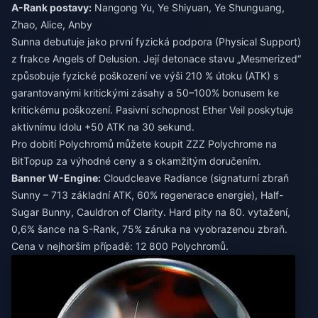
A-Rank postavy:
Nangong Yu, Ye Shiyuan, Ye Shunguang,
Zhao, Alice, Anby
Sunna debutuje jako první fyzická podpora (Physical Support)
z frakce Angels of Delusion. Její detonace stavu „Mesmerized“
způsobuje fyzické poškození ve výši 210 % útoku (ATK) s
garantovanými kritickými zásahy a 50–100% bonusem ke
kritickému poškození. Pasivní schopnost Ether Veil poskytuje
aktivnímu Idolu +50 ATK na 30 sekund.
Pro dobití Polychromů můžete
koupit ZZZ Polychrome
na
BitTopup za výhodné ceny a s okamžitým doručením.
Banner W-Engine:
Cloudcleave Radiance (signaturní zbraň
Sunny – 713 základní ATK, 60% regenerace energie), Half-
Sugar Bunny, Cauldron of Clarity. Hard pity na 80. vytažení,
0,6% šance na S-Rank, 75% záruka na vyobrazenou zbraň.
Cena v nejhorším případě: 12 800 Polychromů.