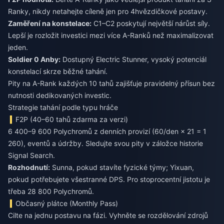
Ranky, nikdy netahejte cíleně jen pro 4hvězdičkové postavy.
Zaměření na konstelace:
C1–C2 poskytují největší nárůst síly.
Lepší je rozložit investici mezi více A-Ranků než maximalizovat
jeden.
Soldier 0 Anby:
Dostupný Electric Stunner, vysoký potenciál
konstelací skrze běžné tahání.
Pity na A-Rank každých 10 tahů zajišťuje pravidelný přísun bez
nutnosti dedikovaných investic.
Strategie tahání podle typu hráče
F2P (40–60 tahů zdarma za verzi)
6 400–9 600 Polychromů z denních provizí (60/den × 21 = 1
260), eventů a údržby. Sledujte svou pity v záložce historie
Signal Search.
Rozhodnutí:
Sunna, pokud stavíte fyzické týmy; Yixuan,
pokud potřebujete všestranné DPS. Pro stoprocentní jistotu je
třeba 28 800 Polychromů.
Občasný plátce (Monthly Pass)
Cilte na jednu postavu na fázi. Vyhněte se rozdělování zdrojů