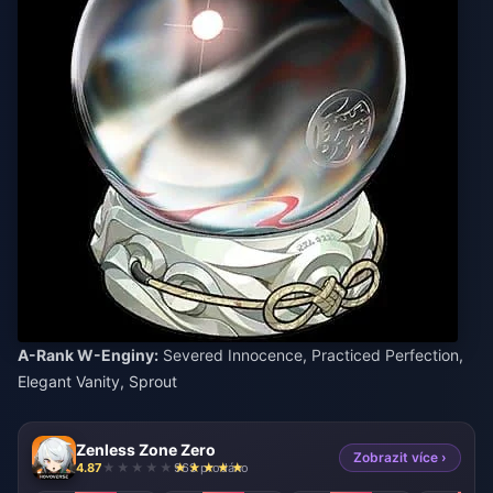
A-Rank W-Enginy:
Severed Innocence, Practiced Perfection,
Elegant Vanity, Sprout
Zenless Zone Zero
Zobrazit více ›
4.87
963 prodáno