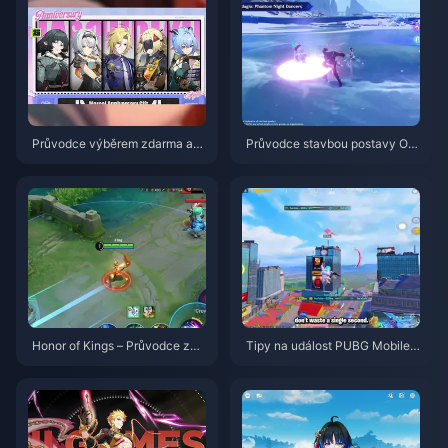
Průvodce výběrem zdarma ag
Průvodce stavbou postavy Od
enta ve hře ZZZ 3.1 | Srpen 20
ette: Nejlepší zbraně, artefakty
26
a týmy | srpen 2026
Honor of Kings – Průvodce za
Tipy na událost PUBG Mobile
postavu Daji: 10 nejlepších trik
Spider-Man | srpen 2026
ů | Srpen 2026