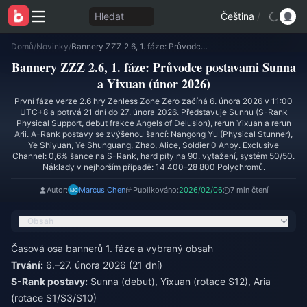
Hledat
Čeština
/
Domů
/
Novinky
/
Bannery ZZZ 2.6, 1. fáze: Průvodce postavami Sunna a Yixuan (únor 2026)
Bannery ZZZ 2.6, 1. fáze: Průvodce postavami Sunna
a Yixuan (únor 2026)
První fáze verze 2.6 hry Zenless Zone Zero začíná 6. února 2026 v 11:00
UTC+8 a potrvá 21 dní do 27. února 2026. Představuje Sunnu (S-Rank
Physical Support, debut frakce Angels of Delusion), rerun Yixuan a rerun
Arii. A-Rank postavy se zvýšenou šancí: Nangong Yu (Physical Stunner),
Ye Shiyuan, Ye Shunguang, Zhao, Alice, Soldier 0 Anby. Exclusive
Channel: 0,6% šance na S-Rank, hard pity na 90. vytažení, systém 50/50.
Náklady v nejhorším případě: 14 400–28 800 Polychromů.
Autor:
Marcus Chen
Publikováno:
2026/02/06
7 min čtení
Obsah
Časová osa bannerů 1. fáze a vybraný obsah
Trvání:
6.–27. února 2026 (21 dní)
S-Rank postavy:
Sunna (debut), Yixuan (rotace S12), Aria
(rotace S1/S3/S10)