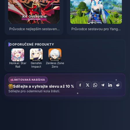
Průvodce nejlepším sestavení
Průvodce sestavou pro Yangya
m pro postavu Gilgamesh v HS
ng Xuanling | Srpen 2026
R | Srpen 2026
DOPORUČENÉ PRODUKTY
Honkai: Star
Genshin
Zenless Zone
Rail
Impact
Zero
LIMITOVANÁ NABÍDKA
Sdílejte a vyhrajte slevu až 10 %
Sdílejte pro odemknutí kola štěstí.