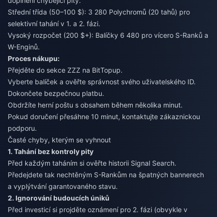
doplnění chybějící pity.
Střední třída (50–100 $): 3 280 Polychromů (20 tahů) pro
selektivní tahání v 1. a 2. fázi.
Vysoký rozpočet (200 $+): Balíčky 6 480 pro vícero S-Ranků a
W-Enginů.
Proces nákupu:
Přejděte do sekce ZZZ na BitTopup.
Vyberte balíček a ověřte správnost svého uživatelského ID.
Dokončete bezpečnou platbu.
Obdržíte herní poštu s obsahem během několika minut.
Pokud doručení přesáhne 10 minut, kontaktujte zákaznickou
podporu.
Časté chyby, kterým se vyhnout
1. Tahání bez kontroly pity
Před každým taháním si ověřte historii Signal Search.
Předejdete tak nechtěným S-Rankům na špatných bannerech
a vyplýtvání garantovaného stavu.
2. Ignorování budoucích úniků
Před investicí si projděte oznámení pro 2. fázi (obvykle v