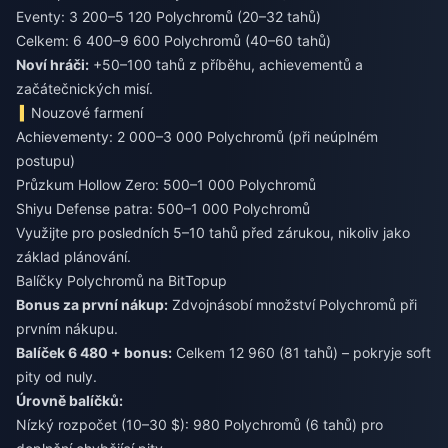
Eventy: 3 200–5 120 Polychromů (20–32 tahů)
Celkem: 6 400–9 600 Polychromů (40–60 tahů)
Noví hráči:
+50–100 tahů z příběhu, achievementů a
začátečnických misí.
Nouzové farmení
Achievementy: 2 000–3 000 Polychromů (při neúplném
postupu)
Průzkum Hollow Zero: 500–1 000 Polychromů
Shiyu Defense patra: 500–1 000 Polychromů
Využijte pro posledních 5–10 tahů před zárukou, nikoliv jako
základ plánování.
Balíčky Polychromů na BitTopup
Bonus za první nákup:
Zdvojnásobí množství Polychromů při
prvním nákupu.
Balíček 6 480 + bonus:
Celkem 12 960 (81 tahů) – pokryje soft
pity od nuly.
Úrovně balíčků:
Nízký rozpočet (10–30 $): 980 Polychromů (6 tahů) pro