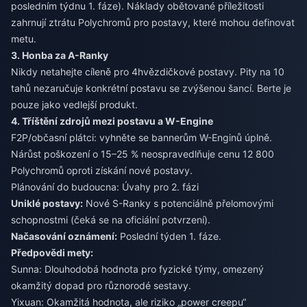
posledním týdnu 1. fáze). Náklady obětované příležitosti
zahrnují ztrátu Polychromů pro postavy, které mohou definovat
metu.
3. Honba za A-Ranky
Nikdy netahejte cíleně pro 4hvězdičkové postavy. Pity na 10
tahů nezaručuje konkrétní postavu se zvýšenou šancí. Berte je
pouze jako vedlejší produkt.
4. Tříštění zdrojů mezi postavu a W-Engine
F2P/občasní plátci: vyhněte se bannerům W-Enginů úplně.
Nárůst poškození o 15–25 % neospravedlňuje cenu 12 800
Polychromů oproti získání nové postavy.
Plánování do budoucna: Úvahy pro 2. fázi
Uniklé postavy:
Nové S-Ranky s potenciálně přelomovými
schopnostmi (čeká se na oficiální potvrzení).
Načasování oznámení:
Poslední týden 1. fáze.
Předpovědi mety:
Sunna: Dlouhodobá hodnota pro fyzické týmy, omezený
okamžitý dopad pro různorodé sestavy.
Yixuan: Okamžitá hodnota, ale riziko „power creepu“