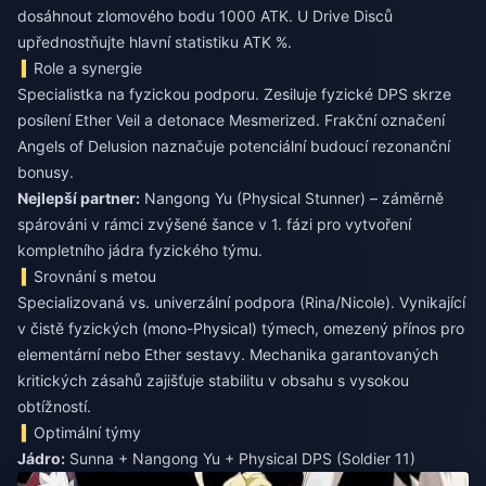
dosáhnout zlomového bodu 1000 ATK. U Drive Disců
upřednostňujte hlavní statistiku ATK %.
Role a synergie
Specialistka na fyzickou podporu. Zesiluje fyzické DPS skrze
posílení Ether Veil a detonace Mesmerized. Frakční označení
Angels of Delusion naznačuje potenciální budoucí rezonanční
bonusy.
Nejlepší partner:
Nangong Yu (Physical Stunner) – záměrně
spárováni v rámci zvýšené šance v 1. fázi pro vytvoření
kompletního jádra fyzického týmu.
Srovnání s metou
Specializovaná vs. univerzální podpora (Rina/Nicole). Vynikající
v čistě fyzických (mono-Physical) týmech, omezený přínos pro
elementární nebo Ether sestavy. Mechanika garantovaných
kritických zásahů zajišťuje stabilitu v obsahu s vysokou
obtížností.
Optimální týmy
Jádro:
Sunna + Nangong Yu + Physical DPS (Soldier 11)