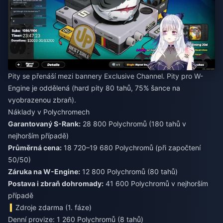
Pity se přenáší mezi bannery Exclusive Channel. Pity pro W-
Engine je oddělená (hard pity 80 tahů, 75% šance na
vyobrazenou zbraň).
Náklady v Polychromech
Garantovaný S-Rank:
28 800 Polychromů (180 tahů v
nejhorším případě)
Průměrná cena:
18 720–19 680 Polychromů (při započtení
50/50)
Záruka na W-Engine:
12 800 Polychromů (80 tahů)
Postava i zbraň dohromady:
41 600 Polychromů v nejhorším
případě
Zdroje zdarma (1. fáze)
Denní provize: 1 260 Polychromů (8 tahů)