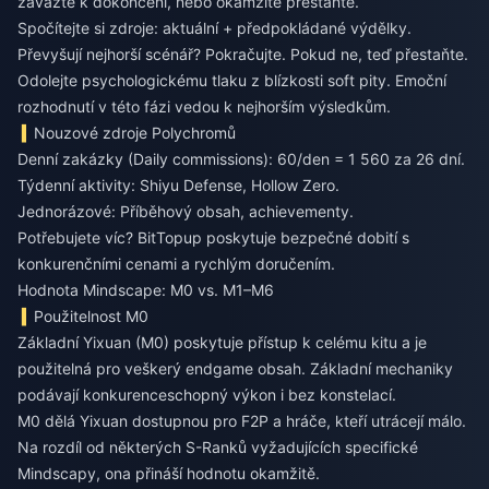
zavažte k dokončení, nebo okamžitě přestaňte.
Spočítejte si zdroje: aktuální + předpokládané výdělky.
Převyšují nejhorší scénář? Pokračujte. Pokud ne, teď přestaňte.
Odolejte psychologickému tlaku z blízkosti soft pity. Emoční
rozhodnutí v této fázi vedou k nejhorším výsledkům.
Nouzové zdroje Polychromů
Denní zakázky (Daily commissions): 60/den = 1 560 za 26 dní.
Týdenní aktivity: Shiyu Defense, Hollow Zero.
Jednorázové: Příběhový obsah, achievementy.
Potřebujete víc? BitTopup poskytuje bezpečné dobití s
konkurenčními cenami a rychlým doručením.
Hodnota Mindscape: M0 vs. M1–M6
Použitelnost M0
Základní Yixuan (M0) poskytuje přístup k celému kitu a je
použitelná pro veškerý endgame obsah. Základní mechaniky
podávají konkurenceschopný výkon i bez konstelací.
M0 dělá Yixuan dostupnou pro F2P a hráče, kteří utrácejí málo.
Na rozdíl od některých S-Ranků vyžadujících specifické
Mindscapy, ona přináší hodnotu okamžitě.