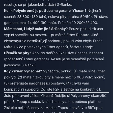
resetuje se při jakémkoli získání S-Ranku.
Kolik Polychromů je potřeba na garanci Yixuan?
Nejhorší
scénář: 28 800 (180 tahů, nulová pity, prohra 50/50). Při stavu
garance: max 14 400 (90 tahů). Průměr: 19 200–22 400.
Mám tahat, i když mám jiné S-Ranky?
Pouze pokud Yixuan
vyplní specifickou mezeru – primárně Ether Rupture. Jiné
elementy/role nesnižují její hodnotu, pokud vám chybí Ether.
Máte-li více postavených Ether agentů, šetřete zdroje.
Přenáší se pity?
Ano, do dalšího Exclusive Channel banneru
(počet tahů i stav garance). Resetuje se okamžitě po získání
jakéhokoli S-Ranku.
Kdy Yixuan vynechat?
Vynechte, pokud: (1) máte silné Ether
pokrytí, (2) máte nízkou pity a méně než 15 000 Polychromů,
(3) preferujete nadcházející postavy, (4) chybí vám
kompatibilní supporti, (5) jste F2P a šetříte na konkrétní cíl.
Jste připraveni získat Yixuan? Dobijte si Polychromy okamžitě
přes BitTopup s exkluzivními bonusy a bezpečnou platbou.
Získejte nejlepší ceny za Master Tapes – navštivte BitTopup