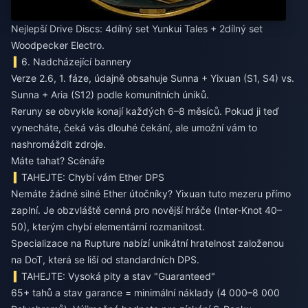
Nejlepší Drive Discs: 4dílný set Yunkui Tales + 2dílný set
Woodpecker Electro.
6. Nadcházející bannery
Verze 2.6, 1. fáze, údajně obsahuje Sunna + Yixuan (S1, S4) vs.
Sunna + Aria (S12) podle komunitních úniků.
Reruny se obvykle konají každých 6–8 měsíců. Pokud ji teď
vynecháte, čeká vás dlouhé čekání, ale umožní vám to
nashromáždit zdroje.
Máte tahat? Scénáře
TAHEJTE: Chybí vám Ether DPS
Nemáte žádné silné Ether útočníky? Yixuan tuto mezeru přímo
zaplní. Je obzvláště cenná pro novější hráče (Inter-Knot 40–
50), kterým chybí elementární rozmanitost.
Specializace na Rupture nabízí unikátní hratelnost založenou
na DoT, která se liší od standardních DPS.
TAHEJTE: Vysoká pity a stav "Guaranteed"
65+ tahů a stav garance = minimální náklady (4 000–8 000