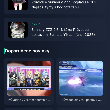
Průvodce Sunnou v ZZZ: Vyplatí se C0?
Nejlepší týmy a hodnota tahu
Další
Bannery ZZZ 2.6, 1. fáze: Průvodce
postavami Sunna a Yixuan (únor 2026)
Doporučené novinky
Průvodce výběrem zdarma ag
Průvodce stavbou postavy Od
enta ve hře ZZZ 3.1 | Srpen 20
ette: Nejlepší zbraně, artefakty
26
a týmy | srpen 2026