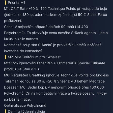
Priorita M1
M1: CRIT Rate +10 %, 120 Technique Points při vstupu do boje
(jednou za 180 s), úder bleskem způsobující 50 % Sheer Force
poškození.
Cena: V nejhorším případě dalších 90 tahů (14 400
Polychromů). To převyšuje cenu nového S-Rank agenta – jde o
luxus, nikoliv nutnost.
Rozmanitá soupiska S-Ranků je pro většinu hráčů lepší než
investice do konstelací.
M2–M6: Teritórium pro "Whales"
M2: 15% ignorování Ether RES u Ultimate/EX Special, Ultimate
prodlužuje Stun o 3 s.
M6: Regulated Breathing ignoruje Technique Points pro Endless
Talisman jednou za 30 s, +20 % Sheer DMG během Meditace.
Dosažení M6: Sedm kopií, v nejhorším případě přes 100 000
Polychromů. Cílí na kompetitivní hráče a tvůrce obsahu, nikoliv
na běžné hráče.
Optimalizace Polychromů
Denní a týdenní zdroje