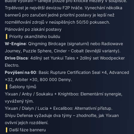
Buďte vybíraví – tahejte pouze pro kritické mezery v soupisce.
Trpělivost je největší devizou F2P hráče. Vynechání několika
bannerů pro zaručení jedné prioritní postavy je lepší než
rozmělňování zdrojů v neúspěšných 50/50 pokusech.
Plánování po získání postavy
Priority okamžitého buildu
W-Engine
: Qingming Birdcage (signaturní) nebo Radiowave
Journey, Puzzle Sphere, Cinder - Cobalt (levnější varianty).
Drive Discs
: 4dílný set Yunkui Tales + 2dílný set Woodpecker
Electro.
Povýšení na 60
: Basic Rupture Certification Seal ×4, Advanced
×32, Arbiter ×30, 800 000 Denny.
Šablony týmů
Yixuan / Anby / Soukaku + Knightboo: Elementární synergie,
vyvážený tým.
Yixuan / Dialyn / Lucia + Excaliboo: Alternativní přístup.
Shiyu Defense vyžaduje dva týmy – zhodnoťte, jak Yixuan
ovlivní jejich rozdělení.
Další fáze banneru