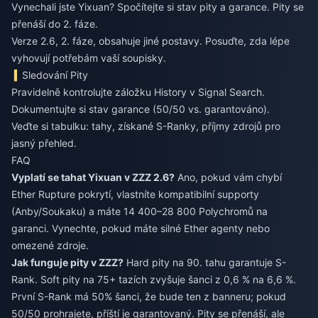
Vynechali jste Yixuan? Spočítejte si stav pity a garance. Pity se
přenáší do 2. fáze.
Verze 2.6, 2. fáze, obsahuje jiné postavy. Posuďte, zda lépe
vyhovují potřebám vaší soupisky.
Sledování Pity
Pravidelně kontrolujte záložku History v Signal Search.
Dokumentujte si stav garance (50/50 vs. garantováno).
Veďte si tabulku: tahy, získané S-Ranky, příjmy zdrojů pro
jasný přehled.
FAQ
Vyplatí se tahat Yixuan v ZZZ 2.6?
Ano, pokud vám chybí
Ether Rupture pokrytí, vlastníte kompatibilní supporty
(Anby/Soukaku) a máte 14 400–28 800 Polychromů na
garanci. Vynechte, pokud máte silné Ether agenty nebo
omezené zdroje.
Jak funguje pity v ZZZ?
Hard pity na 90. tahu garantuje S-
Rank. Soft pity na 75+ tazích zvyšuje šanci z 0,6 % na 6,6 %.
První S-Rank má 50% šanci, že bude ten z banneru; pokud
50/50 prohrajete, příští je garantovaný. Pity se přenáší, ale