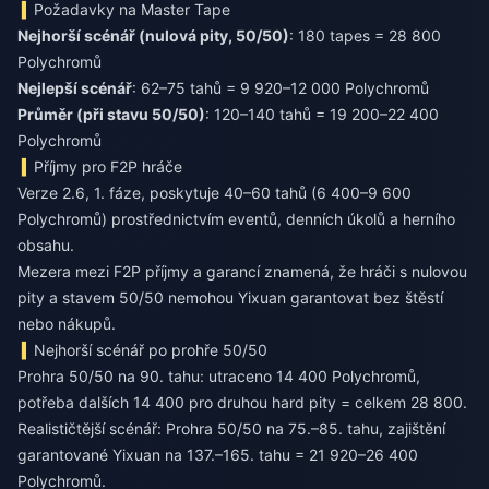
Požadavky na Master Tape
Nejhorší scénář (nulová pity, 50/50)
: 180 tapes = 28 800
Polychromů
Nejlepší scénář
: 62–75 tahů = 9 920–12 000 Polychromů
Průměr (při stavu 50/50)
: 120–140 tahů = 19 200–22 400
Polychromů
Příjmy pro F2P hráče
Verze 2.6, 1. fáze, poskytuje 40–60 tahů (6 400–9 600
Polychromů) prostřednictvím eventů, denních úkolů a herního
obsahu.
Mezera mezi F2P příjmy a garancí znamená, že hráči s nulovou
pity a stavem 50/50 nemohou Yixuan garantovat bez štěstí
nebo nákupů.
Nejhorší scénář po prohře 50/50
Prohra 50/50 na 90. tahu: utraceno 14 400 Polychromů,
potřeba dalších 14 400 pro druhou hard pity = celkem 28 800.
Realističtější scénář: Prohra 50/50 na 75.–85. tahu, zajištění
garantované Yixuan na 137.–165. tahu = 21 920–26 400
Polychromů.