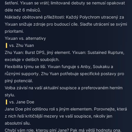
šetření. Yixuan se vrátí; limitované debuty se nemusí opakovat
déle než 6 měsíců.
Náklady obětované příležitosti: Každý Polychrom utracený za
Yixuan snižuje zdroje pro budoucí cíle. Slaďte utrácení se svými
prioritami.
Yixuan vs. alternativy
vs. Zhu Yuan
Zhu Yuan: Burst DPS, jiný element. Yixuan: Sustained Rupture,
exceluje v delších soubojích.
Flexibilita týmu se liší. Yixuan funguje s Anby, Soukaku a
různými supporty. Zhu Yuan potřebuje specifické postavy pro
plný potenciál.
Volba závisí na vaší aktuální soupisce a preferovaném herním
stylu.
vs. Jane Doe
Jane Doe plní odlišnou roli s jiným elementem. Porovnejte, která
z nich řeší kritičtější mezery ve vaší soupisce, nikoliv jen
absolutní sílu.
Chybí vám role, kterou plní Jane? Pak má větší hodnotu ona.