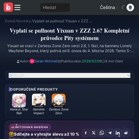
Hledat
Čeština
/
Domů
/
Novinky
/
Vyplatí se pullnout Yixuan v ZZZ 2.6? Kompletní průvodce Pity systémem
Vyplatí se pullnout Yixuan v ZZZ 2.6? Kompletní
průvodce Pity systémem
Yixuan se vrací v Zenless Zone Zero verzi 2.6, 1. fázi, na banneru Lonely
Wayfarer Beyond, který potrvá od 6. února do 4. března 2026. Tento S-
Rank Ether Rupture agent má základní šanci na získání 0,6 %, s hard pity
na 90. pullu a mechanikou 50/50. Soft pity začíná na 75. pullu, přičemž
Autor:
Sarah Mitchell
Publikováno:
2026/02/06
9 min čtení
každý pokus stojí 160 Polychromů. Tento průvodce analyzuje mechaniky
pity systému, hodnocení soupisky a doporučení k pullům pro optimalizaci
Obsah
vaší investice Polychromů.
DOPORUČENÉ PRODUKTY
Honkai: Star
Genshin
Zenless Zone
Rail
Impact
Zero
LIMITOVANÁ NABÍDKA
Sdílejte a vyhrajte slevu až 10 %