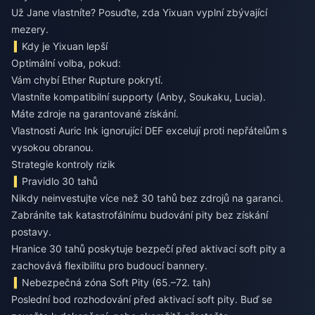
Už Jane vlastníte? Posuďte, zda Yixuan vyplní zbývající
mezery.
Kdy je Yixuan lepší
Optimální volba, pokud:
Vám chybí Ether Rupture pokrytí.
Vlastníte kompatibilní supporty (Anby, Soukaku, Lucia).
Máte zdroje na garantované získání.
Vlastnosti Auric Ink ignorující DEF excelují proti nepřátelům s
vysokou obranou.
Strategie kontroly rizik
Pravidlo 30 tahů
Nikdy neinvestujte více než 30 tahů bez zdrojů na garanci.
Zabráníte tak katastrofálnímu budování pity bez získání
postavy.
Hranice 30 tahů poskytuje bezpečí před aktivací soft pity a
zachovává flexibilitu pro budoucí bannery.
Nebezpečná zóna Soft Pity (65.–72. tah)
Poslední bod rozhodování před aktivací soft pity. Buď se