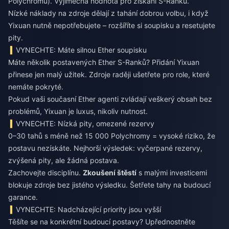
Polychromů). Výjimečná hodnota pro získání S-Ranku.
Nízké náklady na zdroje dělají z tahání dobrou volbu, i když
Yixuan nutně nepotřebujete – rozšíříte si soupisku a resetujete
pity.
VYNECHTE: Máte silnou Ether soupisku
Máte několik postavených Ether S-Ranků? Přidání Yixuan
přinese jen malý užitek. Zdroje raději ušetřete pro role, které
nemáte pokryté.
Pokud vaši současní Ether agenti zvládají veškerý obsah bez
problémů, Yixuan je luxus, nikoliv nutnost.
VYNECHTE: Nízká pity, omezené rezervy
0–30 tahů s méně než 15 000 Polychromy = vysoké riziko, že
postavu nezískáte. Nejhorší výsledek: vyčerpané rezervy,
zvýšená pity, ale žádná postava.
Zachovejte disciplínu.
Zkoušení štěstí
s malými investicemi
blokuje zdroje bez jistého výsledku. Šetřete tahy na budoucí
garance.
VYNECHTE: Nadcházející priority jsou vyšší
Těšíte se na konkrétní budoucí postavy? Upřednostněte