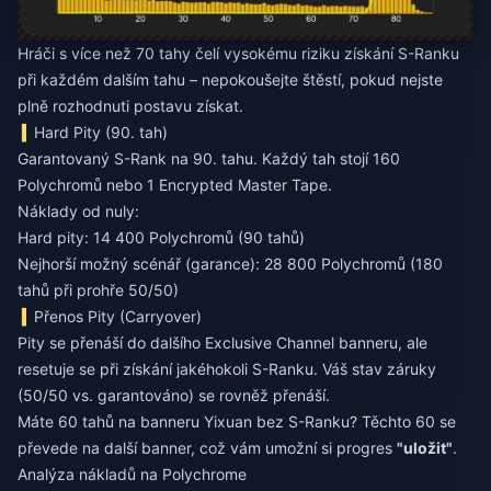
Hráči s více než 70 tahy čelí vysokému riziku získání S-Ranku
při každém dalším tahu – nepokoušejte štěstí, pokud nejste
plně rozhodnuti postavu získat.
Hard Pity (90. tah)
Garantovaný S-Rank na 90. tahu. Každý tah stojí 160
Polychromů nebo 1 Encrypted Master Tape.
Náklady od nuly:
Hard pity: 14 400 Polychromů (90 tahů)
Nejhorší možný scénář (garance): 28 800 Polychromů (180
tahů při prohře 50/50)
Přenos Pity (Carryover)
Pity se přenáší do dalšího Exclusive Channel banneru, ale
resetuje se při získání jakéhokoli S-Ranku. Váš stav záruky
(50/50 vs. garantováno) se rovněž přenáší.
Máte 60 tahů na banneru Yixuan bez S-Ranku? Těchto 60 se
převede na další banner, což vám umožní si progres
"uložit"
.
Analýza nákladů na Polychrome