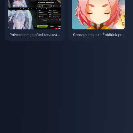
Průvodce nejlepšími sestavami
Genshin Impact – Žebříček prio
a týmy pro postavu Remielle |
rit korun pro 4hvězdičkové pos
červenec 2026
tavy | červenec 2026