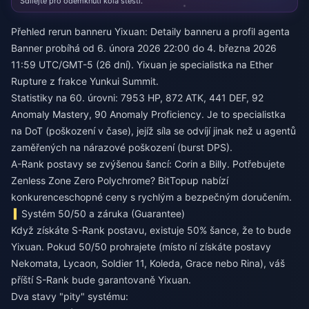
Sdílejte pro odemknutí kola štěstí.
Přehled rerun banneru Yixuan: Detaily banneru a profil agenta
Banner probíhá od 6. února 2026 22:00 do 4. března 2026
11:59 UTC/GMT-5 (26 dní). Yixuan je specialistka na Ether
Rupture z frakce Yunkui Summit.
Statistiky na 60. úrovni: 7953 HP, 872 ATK, 441 DEF, 92
Anomaly Mastery, 90 Anomaly Proficiency. Je to specialistka
na DoT (poškození v čase), jejíž síla se odvíjí jinak než u agentů
zaměřených na nárazové poškození (burst DPS).
A-Rank postavy se zvýšenou šancí: Corin a Billy. Potřebujete
Zenless Zone Zero Polychrome
? BitTopup nabízí
konkurenceschopné ceny s rychlým a bezpečným doručením.
Systém 50/50 a záruka (Guarantee)
Když získáte S-Rank postavu, existuje 50% šance, že to bude
Yixuan. Pokud 50/50 prohrajete (místo ní získáte postavy
Nekomata, Lycaon, Soldier 11, Koleda, Grace nebo Rina), váš
příští S-Rank bude garantovaně Yixuan.
Dva stavy "pity" systému: