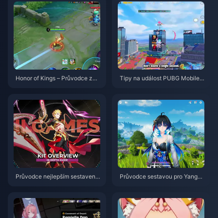
Honor of Kings – Průvodce za
Tipy na událost PUBG Mobile
postavu Daji: 10 nejlepších trik
Spider-Man | srpen 2026
ů | Srpen 2026
Průvodce nejlepším sestavení
Průvodce sestavou pro Yangya
m pro postavu Gilgamesh v HS
ng Xuanling | Srpen 2026
R | Srpen 2026