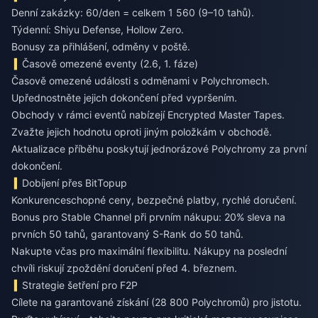
Denní zakázky: 60/den = celkem 1 560 (9–10 tahů).
Týdenní: Shiyu Defense, Hollow Zero.
Bonusy za přihlášení, odměny v poště.
Časově omezené eventy (2.6, 1. fáze)
Časově omezené události s odměnami v Polychromech.
Upřednostněte jejich dokončení před vypršením.
Obchody v rámci eventů nabízejí Encrypted Master Tapes.
Zvažte jejich hodnotu oproti jiným položkám v obchodě.
Aktualizace příběhu poskytují jednorázové Polychromy za první
dokončení.
Dobíjení přes BitTopup
Konkurenceschopné ceny, bezpečné platby, rychlé doručení.
Bonus pro Stable Channel při prvním nákupu: 20% sleva na
prvních 50 tahů, garantovaný S-Rank do 50 tahů.
Nakupte včas pro maximální flexibilitu. Nákupy na poslední
chvíli riskují zpoždění doručení před 4. březnem.
Strategie šetření pro F2P
Cílete na garantované získání (28 800 Polychromů) pro jistotu.