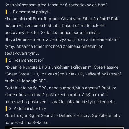
Kontrolní seznam před taháním: 6 rozhodovacích bodů
1. Elementární pokrytí
Yixuan plní roli Ether Rupture. Chybí vám Ether útočníci? Pak
má pro vás značnou hodnotu. Pokud už máte několik
postavených Ether S-Ranků, přínos bude minimální.
Shiyu Defense a Hollow Zero vyžadují rozmanité elementární
týmy. Absence Ether možností znamená omezení při
sestavování týmu.
2. Rozmanitost rolí
Yixuan je Rupture DPS s unikátním škálováním. Core Passive
"Sheer Force": +0,1 za každých 1 Max HP, veškeré poškození
Auric Ink ignoruje DEF.
Potřebujete spíše DPS, nebo support/stun agenty? Rupture
klade důraz na trvalé poškození oproti krátkým oknům
nárazového poškození – zvažte, jaký herní styl preferujete.
3. Aktuální stav Pity
Zkontrolujte Signal Search > Details > History. Spočítejte tahy
od posledního S-Ranku.