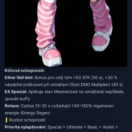
Klíčové schopnosti:
Ether Veil Idol:
Bonus pro celý tým +50 ATK (30 s), +30 %
násobitel poškození při omráčení (Stun DMG Multiplier) (40 s)
EX Special:
Aplikuje stav Mesmerized na omráčené nepřátele,
spouští buffy
Rotace:
Cyklus 15–20 s vyžadující 140–160% regeneraci
energie (Energy Regen)
Rozbor schopností
Priorita vylepšování:
Special > Ultimate > Basic > Assist >