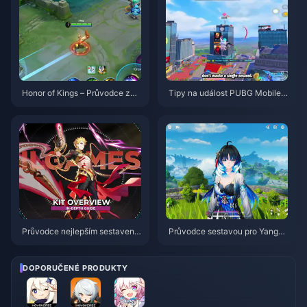
Honor of Kings – Průvodce za
Tipy na událost PUBG Mobile
postavu Daji: 10 nejlepších trik
Spider-Man | srpen 2026
ů | Srpen 2026
Průvodce nejlepším sestavení
Průvodce sestavou pro Yangya
m pro postavu Gilgamesh v HS
ng Xuanling | Srpen 2026
R | Srpen 2026
DOPORUČENÉ PRODUKTY