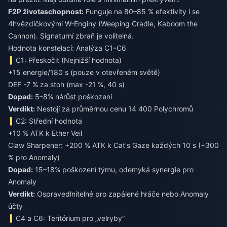
F2P životaschopnost:
Funguje na 80–85 % efektivity i se
4hvězdičkovými W-Enginy (Weeping Cradle, Kaboom the
Cannon). Signaturní zbraň je volitelná.
Hodnota konstelací: Analýza C1–C6
C1: Přeskočit (Nejnižší hodnota)
+15 energie/180 s (pouze v otevřeném světě)
DEF -7 % za stoh (max -21 %, 40 s)
Dopad:
5–8% nárůst poškození
Verdikt:
Nestojí za průměrnou cenu 14 400 Polychromů
C2: Střední hodnota
+10 % ATK k Ether Veil
Claw Sharpener: +200 % ATK k Cat's Gaze každých 10 s (+300
% pro Anomaly)
Dopad:
15–18% poškození týmu, odemyká synergie pro
Anomaly
Verdikt:
Ospravedlnitelné pro zapálené hráče nebo Anomaly
účty
C4 a C6: Teritórium pro „velryby“