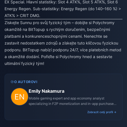
EX Special. Hlavní statistiky: Slot 4 ATK%, Slot 5 ATK%, Slot 6
Energy Regen. Sub-statistiky: Energy Regen (do 140–160 %) >
ATK% > CRIT DMG.
Získejte Sunnu pro svůj fyzický tým – dobijte si Polychromy
okamžitě na BitTopup s rychlým doručením, bezpečnými
platbami a konkurenceschopnými cenami. Nenechte se
zastavit nedostatkem zdrojů a získejte tuto klíčovou fyzickou
podporu. BitTopup nabízí podporu 24/7, více platebních metod
a okamžité dodání. Pořiďte si Polychromy hned a sestavte
ultimátní fyzický tým!
O AUTOROVI
Emily Nakamura
Mobile gaming expert and app economy analyst
specializing in F2P monetization and in-app purchase
trends.
Zobrazit celý profil →