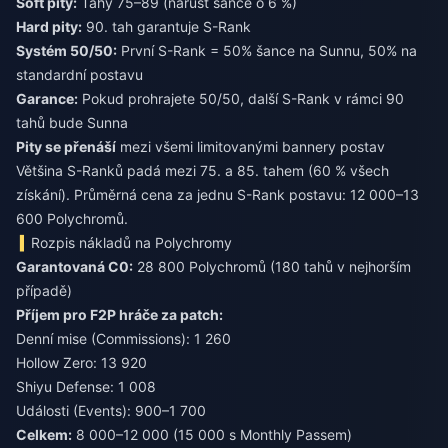
Soft pity:
Tahy 75–89 (nárůst šance o 6 %)
Hard pity:
90. tah garantuje S-Rank
Systém 50/50:
První S-Rank = 50% šance na Sunnu, 50% na
standardní postavu
Garance:
Pokud prohrajete 50/50, další S-Rank v rámci 90
tahů bude Sunna
Pity se přenáší
mezi všemi limitovanými bannery postav
Většina S-Ranků padá mezi 75. a 85. tahem (60 % všech
získání). Průměrná cena za jednu S-Rank postavu: 12 000–13
600 Polychromů.
Rozpis nákladů na Polychromy
Garantovaná C0:
28 800 Polychromů (180 tahů v nejhorším
případě)
Příjem pro F2P hráče za patch:
Denní mise (Commissions): 1 260
Hollow Zero: 13 920
Shiyu Defense: 1 008
Události (Events): 900–1 700
Celkem:
8 000–12 000 (15 000 s Monthly Passem)