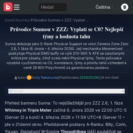
Hledat
Čeština
/
Domů
/
Novinky
/
Průvodce Sunnou v ZZZ: Vyplatí se C0? Nejlepší týmy a hodnota tahu
Průvodce Sunnou v ZZZ: Vyplatí se C0? Nejlepší
týmy a hodnota tahu
Sunna debutuje jako S-Rank Physical Support ve verzi Zenless Zone Zero
2.6, 1. fáze (6. února – 4. března 2026). Její mechanika Mesmerized
poskytuje Physical DMG buffy ve výši 210–500 % ATK se zaručenými
kritickými zásahy, čímž zcela mění Physical týmy. Tento průvodce
rozebírá využitelnost na C0, konstelace, týmy a prioritu tahů vzhledem k
ceně 28 800 Polychromů za garantovanou postavu.
Autor:
Emily Nakamura
Publikováno:
2026/02/06
9 min čtení
Obsah
Přehled banneru Sunna: To nejdůležitější pro ZZZ 2.6, 1. fáze
Whimsy in Triple Meter
začíná 6. února 2026 ve 22:00 UTC-5
(Server 3) a končí 4. března 2026 v 11:59 UTC+8 (Server 1) –
jde o 21denní okno. Představené postavy A-Ranku: Billy, Corin,
Yixuan. Signaturní W-Engine
Thoughtbop
běží souběžně se