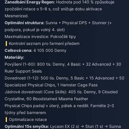
Zanedbání Energy Regen:
Hodnota pod 140 % způsobuje
zpoždění rotace o 5–8 s, což snižuje dobu aktivace
Mesmerized.
Optimální struktura:
Sunna + Physical DPS + Stunner (+
podpora, pokud je volný 4. slot)
Maximalizace investice: Pokročilé tipy
Kontrolní seznam pro farmení předem
Celková cena:
4 105 000 Denny
Materiály:
Povýšení (1–60): 800 tis. Denny, 4 Basic + 32 Advanced + 30
Ruler Support Seals
Dovednosti (1–12): 500 tis. Denny, 5 Basic + 15 Advanced + 50
Specialized Physical Chips, 1 Hamster Cage Pass
Jádrové dovednosti (Core Skills): 405 tis. Denny, 9 Clouded
Crystalline, 60 Bloodstained Miasma Feather
Physical Chips padají v úterý, pátek a neděli. Farměte 2–3
týdny před bannerem.
Optimalizace rotace
Optimální 15s smyčka:
Lycaon EX (2 s) → Stun (1 s) → Sunna