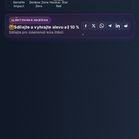
Genshin
Zenless Zone
Honkai: Star
Impact
Zero
Rail
LIMITOVANÁ NABÍDKA
Sdílejte a vyhrajte slevu až 10 %
Sdílejte pro odemknutí kola štěstí.