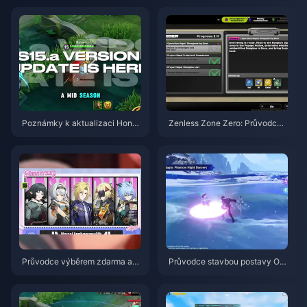
Poznámky k aktualizaci Honor
Zenless Zone Zero: Průvodce
of Kings S15.a | Srpen 2026
akcí Operace Bagel | srpen 20
26
Průvodce výběrem zdarma ag
Průvodce stavbou postavy Od
enta ve hře ZZZ 3.1 | Srpen 20
ette: Nejlepší zbraně, artefakty
26
a týmy | srpen 2026