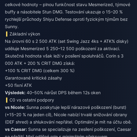
celkové hodnoty – plnou funkčnost stavu Mesmerized, týmové
buffy a násobitele Stun DMG. Testování ukazuje o 15–20 %
rychlejší průchody Shiyu Defense oproti fyzickým týmům bez
Sunny.
Základní výkon
Na úrovni 60 s 2 500 ATK (set Swing Jazz 4ks + ATK% disky)
uděluje Mesmerized 5 250–12 500 poškození za aktivaci.
Skutečná hodnota však leží v posílení spoluhráčů. Corin s 3
000 ATK + 200 % CRIT DMG získá:
+100 % CRIT DMG (celkem 300 %)
Garantované kritické zásahy
+50 fixní ATK
Výsledek:
40–50% nárůst DPS během 12s oken
C0 vs ostatní podpory
vs Nicole:
Sunna poskytuje lepší nárazové poškození (burst)
(+15–20 % na jeden cíl), Nicole nabízí trvalé snižování obrany
(DEF shred) a shlukování nepřátel. Optimální je mít na účtu obě.
vs Caesar:
Sunna se specializuje na zesílení poškození, Caesar
na přežití. Mají odlišné role s minimálním překryvem.