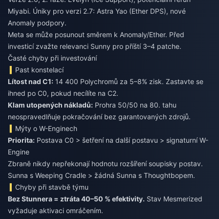
Miyabi. Úniky pro verzi 2.7: Astra Yao (Ether DPS), nové
Anomaly podpory.
Meta se může posunout směrem k Anomaly/Ether. Před
investicí zvažte relevanci Sunny pro příští 3–4 patche.
Časté chyby při investování
Past konstelací
Lítost nad C1:
14 400 Polychromů za 5–8% zisk. Zastavte se
ihned po C0, pokud necílíte na C2.
Klam utopených nákladů:
Prohra 50/50 na 80. tahu
neospravedlňuje pokračování bez garantovaných zdrojů.
Mýty o W-Enginech
Priorita:
Postava C0 > šetření na další postavu > signaturní W-
Engine
Zbraně nikdy nepřekonají hodnotu rozšíření soupisky postav.
Sunna s Weeping Cradle > žádná Sunna s Thoughtbopem.
Chyby při stavbě týmu
Bez Stunnera = ztráta 40–50 % efektivity.
Stav Mesmerized
vyžaduje aktivaci omráčením.