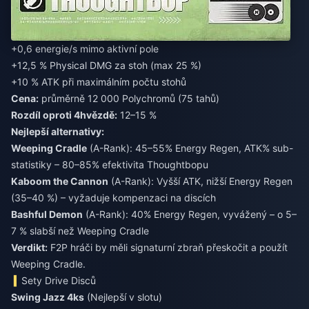
+0,6 energie/s mimo aktivní pole
+12,5 % Physical DMG za stoh (max 25 %)
+10 % ATK při maximálním počtu stohů
Cena:
průměrně 12 000 Polychromů (75 tahů)
Rozdíl oproti 4hvězdě:
12–15 %
Nejlepší alternativy:
Weeping Cradle
(A-Rank): 45–55% Energy Regen, ATK% sub-
statistiky – 80–85% efektivita Thoughtbopu
Kaboom the Cannon
(A-Rank): Vyšší ATK, nižší Energy Regen
(35–40 %) – vyžaduje kompenzaci na discích
Bashful Demon
(A-Rank): 40% Energy Regen, vyvážený – o 5–
7 % slabší než Weeping Cradle
Verdikt:
F2P hráči by měli signaturní zbraň přeskočit a použít
Weeping Cradle.
Sety Drive Disců
Swing Jazz 4ks
(Nejlepší v slotu)