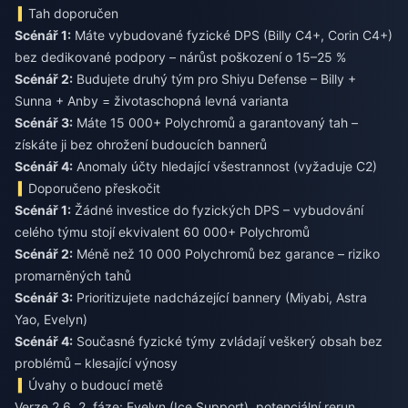
Tah doporučen
Scénář 1:
Máte vybudované fyzické DPS (Billy C4+, Corin C4+)
bez dedikované podpory – nárůst poškození o 15–25 %
Scénář 2:
Budujete druhý tým pro Shiyu Defense – Billy +
Sunna + Anby = životaschopná levná varianta
Scénář 3:
Máte 15 000+ Polychromů a garantovaný tah –
získáte ji bez ohrožení budoucích bannerů
Scénář 4:
Anomaly účty hledající všestrannost (vyžaduje C2)
Doporučeno přeskočit
Scénář 1:
Žádné investice do fyzických DPS – vybudování
celého týmu stojí ekvivalent 60 000+ Polychromů
Scénář 2:
Méně než 10 000 Polychromů bez garance – riziko
promarněných tahů
Scénář 3:
Prioritizujete nadcházející bannery (Miyabi, Astra
Yao, Evelyn)
Scénář 4:
Současné fyzické týmy zvládají veškerý obsah bez
problémů – klesající výnosy
Úvahy o budoucí metě
Verze 2.6, 2. fáze: Evelyn (Ice Support), potenciální rerun