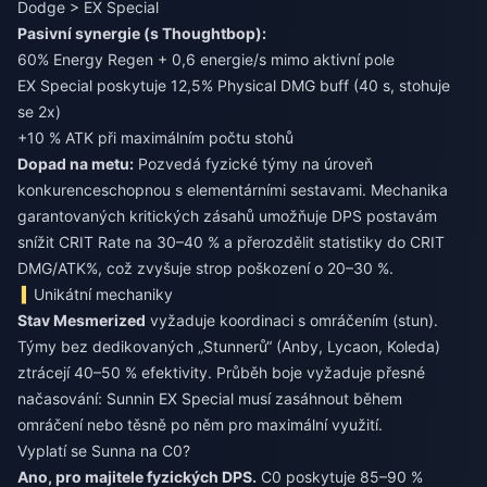
Dodge > EX Special
Pasivní synergie (s Thoughtbop):
60% Energy Regen + 0,6 energie/s mimo aktivní pole
EX Special poskytuje 12,5% Physical DMG buff (40 s, stohuje
se 2x)
+10 % ATK při maximálním počtu stohů
Dopad na metu:
Pozvedá fyzické týmy na úroveň
konkurenceschopnou s elementárními sestavami. Mechanika
garantovaných kritických zásahů umožňuje DPS postavám
snížit CRIT Rate na 30–40 % a přerozdělit statistiky do CRIT
DMG/ATK%, což zvyšuje strop poškození o 20–30 %.
Unikátní mechaniky
Stav Mesmerized
vyžaduje koordinaci s omráčením (stun).
Týmy bez dedikovaných „Stunnerů“ (Anby, Lycaon, Koleda)
ztrácejí 40–50 % efektivity. Průběh boje vyžaduje přesné
načasování: Sunnin EX Special musí zasáhnout během
omráčení nebo těsně po něm pro maximální využití.
Vyplatí se Sunna na C0?
Ano, pro majitele fyzických DPS.
C0 poskytuje 85–90 %