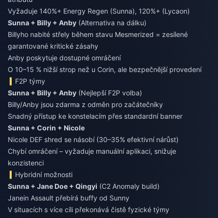
Vyžaduje 140%+ Energy Regen (Sunna), 120%+ (Lycaon)
Sunna + Billy + Anby
(Alternativa na dálku)
Billyho nabité střely během stavu Mesmerized = zesílené
garantované kritické zásahy
Anby poskytuje dostupné omráčení
O 10–15 % nižší strop než u Corin, ale bezpečnější provedení
F2P týmy
Sunna + Billy + Anby
(Nejlepší F2P volba)
Billy/Anby jsou zdarma z odměn pro začátečníky
Snadný přístup ke konstelacím přes standardní banner
Sunna + Corin + Nicole
Nicole DEF shred se násobí (30–35% efektivní nárůst)
Chybí omráčení – vyžaduje manuální aplikaci, snižuje
konzistenci
Hybridní možnosti
Sunna + Jane Doe + Qingyi
(C2 Anomaly build)
Janein Assault přebírá buffy od Sunny
V situacích s více cíli překonává čistě fyzické týmy