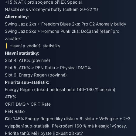
+15 % ATK pro spojence při EX Special
Násobí se s vrozenými buffy (celkem 20–22 %)
Alternativy:
Swing Jazz 2ks + Freedom Blues 2ks: Pro C2 Anomaly buildy
Swing Jazz 2ks + Hormone Punk 2ks: Dočasné řešení pro
začátek
Hlavní a vedlejší statistiky
Hlavní statistiky:
Slot 4: ATK% (povinné)
Slot 5: ATK% > PEN Ratio > Physical DMG%
Slot 6: Energy Regen (povinné)
Priorita sub-statistik:
Energy Regen (dokud nedosáhnete 140–160 % celkem)
ATK%
CRIT DMG > CRIT Rate
PEN Ratio
Cíl:
145% Energy Regen díky disku v 6. slotu + W-Engine + 2–3
vylepšení sub-statistik. Překročení 160 % má klesající výnosy.
Priorita tahů: Měli byste ji zkusit získat?