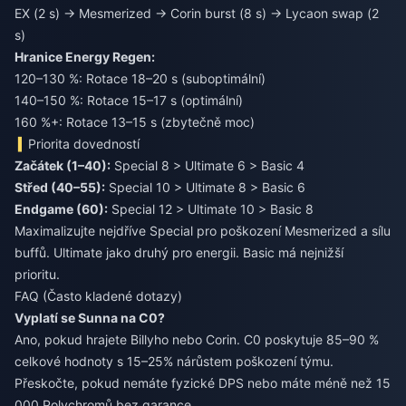
EX (2 s) → Mesmerized → Corin burst (8 s) → Lycaon swap (2
s)
Hranice Energy Regen:
120–130 %: Rotace 18–20 s (suboptimální)
140–150 %: Rotace 15–17 s (optimální)
160 %+: Rotace 13–15 s (zbytečně moc)
Priorita dovedností
Začátek (1–40):
Střed (40–55):
Endgame (60):
Special 12 > Ultimate 10 > Basic 8
Maximalizujte nejdříve Special pro poškození Mesmerized a sílu
buffů. Ultimate jako druhý pro energii. Basic má nejnižší
prioritu.
FAQ (Často kladené dotazy)
Vyplatí se Sunna na C0?
Ano, pokud hrajete Billyho nebo Corin. C0 poskytuje 85–90 %
celkové hodnoty s 15–25% nárůstem poškození týmu.
Přeskočte, pokud nemáte fyzické DPS nebo máte méně než 15
000 Polychromů bez garance.