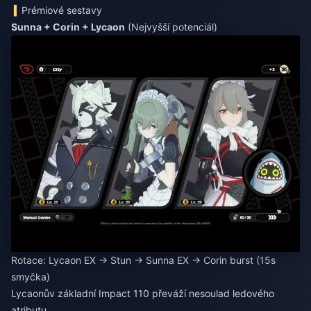
Prémiové sestavy
Sunna + Corin + Lycaon
(Nejvyšší potenciál)
Rotace: Lycaon EX → Stun → Sunna EX → Corin burst (15s
smyčka)
Lycaonův základní Impact 110 převáží nesoulad ledového
atributu