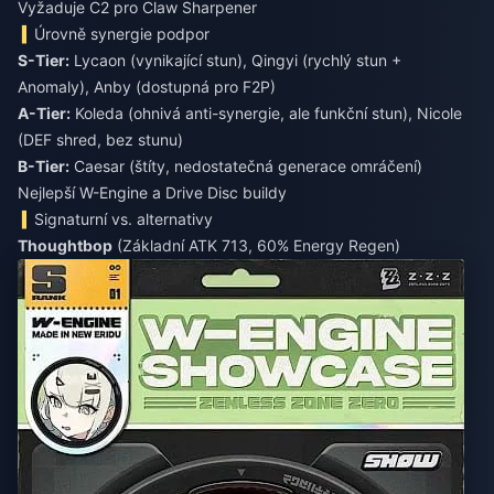
Vyžaduje C2 pro Claw Sharpener
Úrovně synergie podpor
S-Tier:
Lycaon (vynikající stun), Qingyi (rychlý stun +
Anomaly), Anby (dostupná pro F2P)
A-Tier:
Koleda (ohnivá anti-synergie, ale funkční stun), Nicole
(DEF shred, bez stunu)
B-Tier:
Caesar (štíty, nedostatečná generace omráčení)
Nejlepší W-Engine a Drive Disc buildy
Signaturní vs. alternativy
Thoughtbop
(Základní ATK 713, 60% Energy Regen)