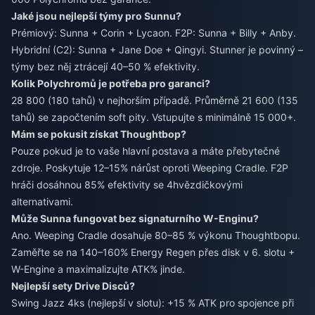
Jaké jsou nejlepší týmy pro Sunnu?
Prémiový: Sunna + Corin + Lycaon. F2P: Sunna + Billy + Anby.
Hybridní (C2): Sunna + Jane Doe + Qingyi. Stunner je povinný –
týmy bez něj ztrácejí 40–50 % efektivity.
Kolik Polychromů je potřeba pro garanci?
28 800 (180 tahů) v nejhorším případě. Průměrně 21 600 (135
tahů) se započtením soft pity. Vstupujte s minimálně 15 000+.
Mám se pokusit získat Thoughtbop?
Pouze pokud je to vaše hlavní postava a máte přebytečné
zdroje. Poskytuje 12–15% nárůst oproti Weeping Cradle. F2P
hráči dosáhnou 85% efektivity se 4hvězdičkovými
alternativami.
Může Sunna fungovat bez signaturního W-Enginu?
Ano. Weeping Cradle dosahuje 80–85 % výkonu Thoughtbopu.
Zaměřte se na 140–160% Energy Regen přes disk v 6. slotu +
W-Engine a maximalizujte ATK% jinde.
Nejlepší sety Drive Disců?
Swing Jazz 4ks (nejlepší v slotu): +15 % ATK pro spojence při