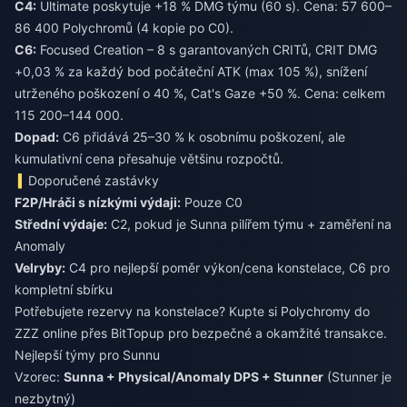
C4:
Ultimate poskytuje +18 % DMG týmu (60 s). Cena: 57 600–
86 400 Polychromů (4 kopie po C0).
C6:
Focused Creation – 8 s garantovaných CRITů, CRIT DMG
+0,03 % za každý bod počáteční ATK (max 105 %), snížení
utrženého poškození o 40 %, Cat's Gaze +50 %. Cena: celkem
115 200–144 000.
Dopad:
C6 přidává 25–30 % k osobnímu poškození, ale
kumulativní cena přesahuje většinu rozpočtů.
Doporučené zastávky
F2P/Hráči s nízkými výdaji:
Pouze C0
Střední výdaje:
C2, pokud je Sunna pilířem týmu + zaměření na
Anomaly
Velryby:
C4 pro nejlepší poměr výkon/cena konstelace, C6 pro
kompletní sbírku
Potřebujete rezervy na konstelace?
Kupte si Polychromy do
ZZZ online
přes BitTopup pro bezpečné a okamžité transakce.
Nejlepší týmy pro Sunnu
Vzorec:
Sunna + Physical/Anomaly DPS + Stunner
(Stunner je
nezbytný)