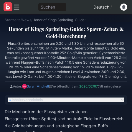
Suchen
Deutsch
/
Startseite
/
News
/
Honor of Kings Spriteling-Guide: Spawn-Zeiten & Gold-Berechnung
Honor of Kings Spriteling-Guide: Spawn-Zeiten &
Gold-Berechnung
Fluss-Sprites erscheinen um 0:30 und 1:30 Uhr und respawnen alle 60
Sekunden bis zur 4:00-Minuten-Marke. Jeder Sprite bringt 63 Gold ein,
was bei konsequenter Kontrolle 252 Gold/Min generiert. Synchronisierte
Kontrolle gewährt vor der 2:00-Minuten-Marke einen Vorteil von 126 Gold,
während Flaggen-Buffs nach Patch 1.10.5 eine Schadensreduzierung von
20-25 % oder eine Schadenserhöhung von 15-20 % bieten. High-Elo-
Jungler wie Lam und Augran erreichen Level 4 zwischen 2:00 und 2:30,
was Level-2-Ganks bei 1:00-1:30 mit einer Siegrate von 73 % ermöglicht.
Autor:
Sarah Mitchell
Veröffentlicht am:
2026/02/07
8 min gelesen
Inhaltsverzeichnis
Die Mechaniken der Flussgeister verstehen
Flussgeister (River Sprites) sind neutrale Ziele im Flussbereich,
die Goldbelohnungen und strategische Flaggen-Buffs