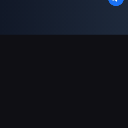
Unterstützte Zahlungsarten
Partner
Genshin Impact Wiki
Honkai: Star Rail WIKI
Zenless Zone Zero WIKI
PUBG Mobile WIKI
BitTopup News