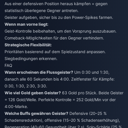
Aus einer defensiven Position heraus kämpfen = gegen
statistisch überlegene Gegner antreten.
Geister aufgeben, sicher bis zu den Power-Spikes farmen.
Wenn man vorne liegt:
Geist-Kontrolle beibehalten, um den Vorsprung auszubauen.
Comeback-Möglichkeiten für den Gegner verhindern.
Strategische Flexibilität:
Prioritäten basierend auf dem Spielzustand anpassen.
Siegbedingungen erkennen.
FAQ
Wann erscheinen die Flussgeister?
Um 0:30 und 1:30,
danach alle 60 Sekunden bis 4:00. Zeitfenster für Kämpfe:
0:30, 1:30, 2:30, 3:30.
Wie viel Gold geben Geister?
63 Gold pro Stück. Beide Geister
= 126 Gold/Welle. Perfekte Kontrolle = 252 Gold/Min vor der
4:00-Marke.
Welche Buffs gewähren Geister?
Defensive (20–25 %
Schadensreduktion), offensive (15–20 % Schadenserhöhung),
Regeneration (40–60 Gesundheit über 2 s), Solo-Schilde (25 %