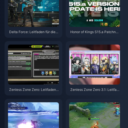
Delta Force: Leitfaden für die b
Honor of Kings S15.a Patchnot
esten Einstellungen | August 2
es | August 2026
026
Zenless Zone Zero: Leitfaden z
Zenless Zone Zero 3.1: Leitfad
u Operation Bagel | August 202
en zur Auswahl des Freien Age
6
nten | August 2026