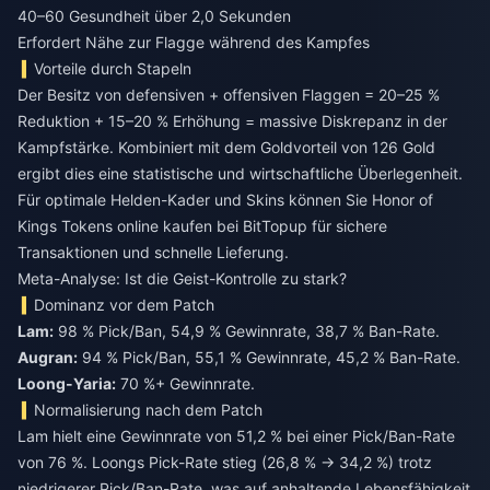
40–60 Gesundheit über 2,0 Sekunden
Erfordert Nähe zur Flagge während des Kampfes
Vorteile durch Stapeln
Der Besitz von defensiven + offensiven Flaggen = 20–25 %
Reduktion + 15–20 % Erhöhung = massive Diskrepanz in der
Kampfstärke. Kombiniert mit dem Goldvorteil von 126 Gold
ergibt dies eine statistische und wirtschaftliche Überlegenheit.
Für optimale Helden-Kader und Skins können Sie
Honor of
Kings Tokens online kaufen
bei BitTopup für sichere
Transaktionen und schnelle Lieferung.
Meta-Analyse: Ist die Geist-Kontrolle zu stark?
Dominanz vor dem Patch
Lam:
98 % Pick/Ban, 54,9 % Gewinnrate, 38,7 % Ban-Rate.
Augran:
94 % Pick/Ban, 55,1 % Gewinnrate, 45,2 % Ban-Rate.
Loong-Yaria:
70 %+ Gewinnrate.
Normalisierung nach dem Patch
Lam hielt eine Gewinnrate von 51,2 % bei einer Pick/Ban-Rate
von 76 %. Loongs Pick-Rate stieg (26,8 % → 34,2 %) trotz
niedrigerer Pick/Ban-Rate, was auf anhaltende Lebensfähigkeit