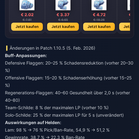
€ 2.02
€ 3.37
€ 4.72
€ 6.
€ 7.81
€ 6.65
€ 18.26
€ 26.
Jetzt kaufen
Jetzt kaufen
Jetzt kaufen
Jetzt ka
Änderungen in Patch 1.10.5 (5. Feb. 2026)
Buff-Anpassungen:
Defensive Flaggen: 20–25 % Schadensreduktion (vorher 20–30
%)
Offensive Flaggen: 15–20 % Schadenserhöhung (vorher 15–25
%)
Regenerations-Flaggen: 40–60 Gesundheit über 2,0 s (vorher
40–80)
Team-Schilde: 8 % der maximalen LP (vorher 10 %)
Solo-Schilde: 25 % der maximalen LP für 5 s (unverändert)
Auswirkungen auf Helden:
Lam: 98 % → 76 % Pick/Ban-Rate, 54,9 % → 51,2 %
Gewinnrate, 38,7 % → 22,3 % Ban-Rate