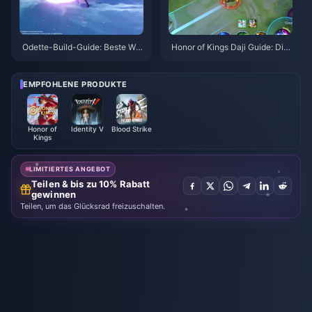
Odette-Build-Guide: Beste Waf
Honor of Kings Daji Guide: Die
fen, Artefakte & Teams | Augus
10 besten Tricks | August 2026
t 2026
EMPFOHLENE PRODUKTE
Honor of
Identity V
Blood Strike
Kings
LIMITIERTES ANGEBOT
Teilen & bis zu 10% Rabatt
gewinnen
Teilen, um das Glücksrad freizuschalten.