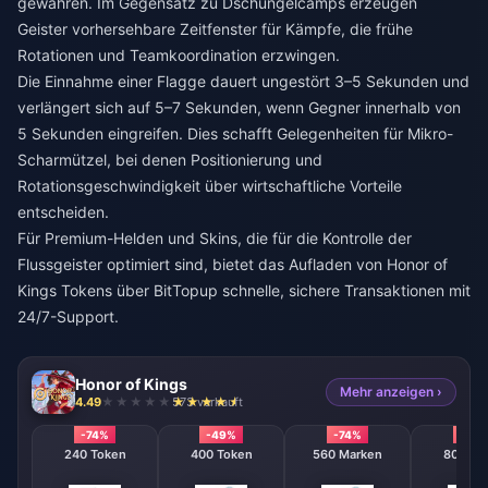
gewähren. Im Gegensatz zu Dschungelcamps erzeugen
Geister vorhersehbare Zeitfenster für Kämpfe, die frühe
Rotationen und Teamkoordination erzwingen.
Die Einnahme einer Flagge dauert ungestört 3–5 Sekunden und
verlängert sich auf 5–7 Sekunden, wenn Gegner innerhalb von
5 Sekunden eingreifen. Dies schafft Gelegenheiten für Mikro-
Scharmützel, bei denen Positionierung und
Rotationsgeschwindigkeit über wirtschaftliche Vorteile
entscheiden.
Für Premium-Helden und Skins, die für die Kontrolle der
Flussgeister optimiert sind, bietet das
Aufladen von Honor of
Kings Tokens
über BitTopup schnelle, sichere Transaktionen mit
24/7-Support.
Honor of Kings
Mehr anzeigen ›
4.49
573 verkauft
-74%
-49%
-74%
-74%
240 Token
400 Token
560 Marken
800 To