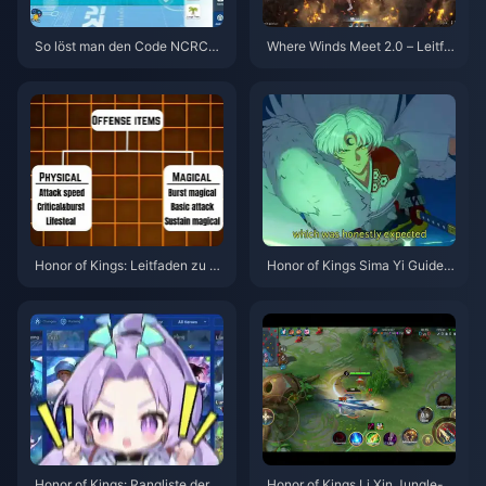
So löst man den Code NCRCK
Where Winds Meet 2.0 – Leitfa
YT8EF für kostenlose Eggy-M
den für den Verborgenen Berg |
ünzen ein (Aug. 2026)
Juli 2026
Honor of Kings: Leitfaden zu G
Honor of Kings Sima Yi Guide |
egenstandskategorien | Juli 20
Juli 2026
26
Honor of Kings: Rangliste der H
Honor of Kings Li Xin Jungle-G