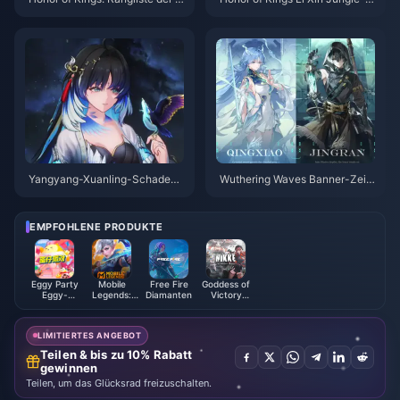
elden für die Solo-Warteschlan
uide | Juli 2026
ge | Juli 2026
Yangyang-Xuanling-Schadens
Wuthering Waves Banner-Zeit
obergrenze-Guide | Juli 2026
plan 3.6 | Juli 2026
EMPFOHLENE PRODUKTE
Eggy Party
Mobile
Free Fire
Goddess of
Eggy-
Legends:
Diamanten
Victory
Münzen
Bang Bang
NIKKE
LIMITIERTES ANGEBOT
Teilen & bis zu 10% Rabatt
gewinnen
Teilen, um das Glücksrad freizuschalten.