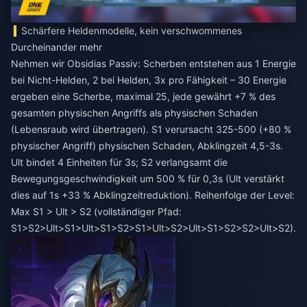
Schärfere Heldenmodelle, kein verschwommenes
Durcheinander mehr
Nehmen wir Obsidias Passiv: Scherben entstehen aus 1 Energie
bei Nicht-Helden, 2 bei Helden, 3x pro Fähigkeit – 30 Energie
ergeben eine Scherbe, maximal 25, jede gewährt +7 % des
gesamten physischen Angriffs als physischen Schaden
(Lebensraub wird übertragen). S1 verursacht 325-500 (+80 %
physischer Angriff) physischen Schaden, Abklingzeit 4,5-3s.
Ult bindet 4 Einheiten für 3s; S2 verlangsamt die
Bewegungsgeschwindigkeit um 500 % für 0,3s (Ult verstärkt
dies auf 1s +33 % Abklingzeitreduktion). Reihenfolge der Level:
Max S1 > Ult > S2 (vollständiger Pfad:
S1>S2>Ult>S1>Ult>S1>S2>S1>Ult>S2>Ult>S1>S2>S2>Ult>S2).