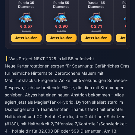
Russia 35
Russia 55
Russia 165
Russia 
Diamonds
Diamonds
Diamonds
Diamo
€ 0.57
€ 0.90
€ 2.71
€ 4.
€ 0.81
€ 1.28
€ 3.82
€ 6.3
Jetzt kaufen
Jetzt kaufen
Jetzt kaufen
Jetzt ka
Was Project NEXT 2025 in MLBB aufmischt
Neue Kartenrotationen sorgen für Spannung: Gefährliches Gras
für heimliche Hinterhalte, Zerbrochene Mauern mit
Mobilitätshacks, Fliegende Wolke mit 5-sekündigen Schwebe-
Respawn, sich ausbreitende Flüsse, die dich mit Strömungen
schieben. Abyss hat einen neuen Anstrich bekommen – Alice
agiert jetzt als Magier/Tank-Hybrid, Dyrroth skaliert stark im
Dschungel und in Teamkämpfen, Thamuz tankt mit erhöhter
Haltbarkeit und CC. Betritt Obsidia, den Gold-Lane-Schützen
(#130), mit Haltbarkeit 2/Offensive 7/Kontrolle 1/Schwierigkeit
4 – hol sie dir für 32.000 BP oder 599 Diamanten. Am 13.