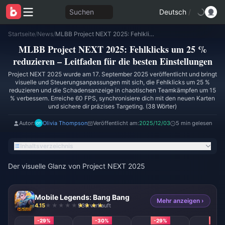
Suchen
Deutsch
/
Startseite
/
News
/
MLBB Project NEXT 2025: Fehlklicks um 25 % reduzieren – Leitfaden für die besten Einstellungen
MLBB Project NEXT 2025: Fehlklicks um 25 %
reduzieren – Leitfaden für die besten Einstellungen
Project NEXT 2025 wurde am 17. September 2025 veröffentlicht und bringt
visuelle und Steuerungsanpassungen mit sich, die Fehlklicks um 25 %
reduzieren und die Schadensanzeige in chaotischen Teamkämpfen um 15
% verbessern. Erreiche 60 FPS, synchronisiere dich mit den neuen Karten
und sichere dir präzises Targeting. (38 Wörter)
Autor:
Olivia Thompson
Veröffentlicht am:
2025/12/03
5 min gelesen
Inhaltsverzeichnis
Der visuelle Glanz von Project NEXT 2025
Mobile Legends: Bang Bang
Mehr anzeigen ›
4.15
930 verkauft
-29%
-30%
-29%
-29