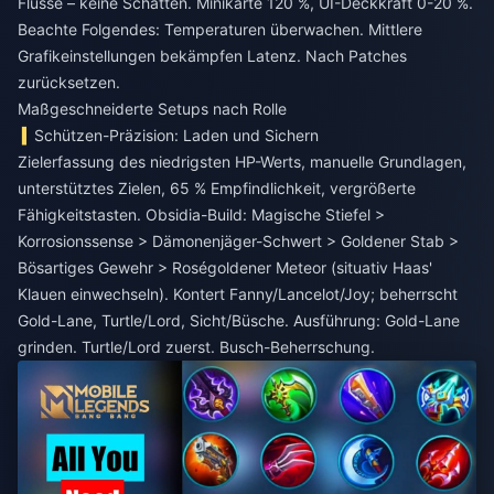
Flüsse – keine Schatten. Minikarte 120 %, UI-Deckkraft 0-20 %.
Beachte Folgendes: Temperaturen überwachen. Mittlere
Grafikeinstellungen bekämpfen Latenz. Nach Patches
zurücksetzen.
Maßgeschneiderte Setups nach Rolle
Schützen-Präzision: Laden und Sichern
Zielerfassung des niedrigsten HP-Werts, manuelle Grundlagen,
unterstütztes Zielen, 65 % Empfindlichkeit, vergrößerte
Fähigkeitstasten. Obsidia-Build: Magische Stiefel >
Korrosionssense > Dämonenjäger-Schwert > Goldener Stab >
Bösartiges Gewehr > Roségoldener Meteor (situativ Haas'
Klauen einwechseln). Kontert Fanny/Lancelot/Joy; beherrscht
Gold-Lane, Turtle/Lord, Sicht/Büsche. Ausführung: Gold-Lane
grinden. Turtle/Lord zuerst. Busch-Beherrschung.