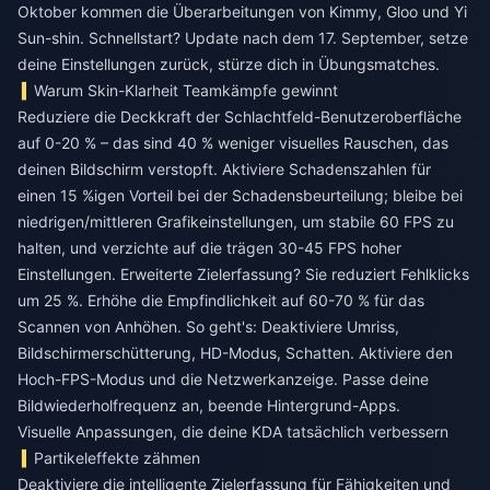
Oktober kommen die Überarbeitungen von Kimmy, Gloo und Yi
Sun-shin. Schnellstart? Update nach dem 17. September, setze
deine Einstellungen zurück, stürze dich in Übungsmatches.
Warum Skin-Klarheit Teamkämpfe gewinnt
Reduziere die Deckkraft der Schlachtfeld-Benutzeroberfläche
auf 0-20 % – das sind 40 % weniger visuelles Rauschen, das
deinen Bildschirm verstopft. Aktiviere Schadenszahlen für
einen 15 %igen Vorteil bei der Schadensbeurteilung; bleibe bei
niedrigen/mittleren Grafikeinstellungen, um stabile 60 FPS zu
halten, und verzichte auf die trägen 30-45 FPS hoher
Einstellungen. Erweiterte Zielerfassung? Sie reduziert Fehlklicks
um 25 %. Erhöhe die Empfindlichkeit auf 60-70 % für das
Scannen von Anhöhen. So geht's: Deaktiviere Umriss,
Bildschirmerschütterung, HD-Modus, Schatten. Aktiviere den
Hoch-FPS-Modus und die Netzwerkanzeige. Passe deine
Bildwiederholfrequenz an, beende Hintergrund-Apps.
Visuelle Anpassungen, die deine KDA tatsächlich verbessern
Partikeleffekte zähmen
Deaktiviere die intelligente Zielerfassung für Fähigkeiten und