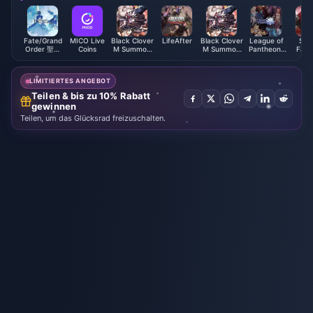
Fate/Grand
MICO Live
Black Clover
LifeAfter
Black Clover
League of
Star
Order 聖晶
Coins
M Summon
M Summon
Pantheons
Fant
(Taiwan)
Pack - TH
Pack - ASIA
Coupon
Never
Ja
LIMITIERTES ANGEBOT
Teilen & bis zu 10% Rabatt
gewinnen
Teilen, um das Glücksrad freizuschalten.