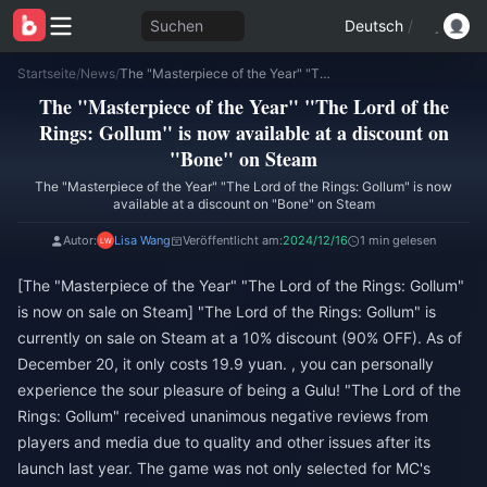
Suchen
Deutsch
/
Startseite
/
News
/
The "Masterpiece of the Year" "The Lord of the Rings: Gollum" is now available at a discount on "Bone" on Steam
The "Masterpiece of the Year" "The Lord of the
Rings: Gollum" is now available at a discount on
"Bone" on Steam
The "Masterpiece of the Year" "The Lord of the Rings: Gollum" is now
available at a discount on "Bone" on Steam
Autor:
Lisa Wang
Veröffentlicht am:
2024/12/16
1 min gelesen
[The "Masterpiece of the Year" "The Lord of the Rings: Gollum"
is now on sale on Steam] "The Lord of the Rings: Gollum" is
currently on sale on Steam at a 10% discount (90% OFF). As of
December 20, it only costs 19.9 yuan. , you can personally
experience the sour pleasure of being a Gulu! "The Lord of the
Rings: Gollum" received unanimous negative reviews from
players and media due to quality and other issues after its
launch last year. The game was not only selected for MC's