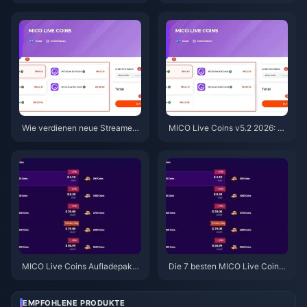
Live Coins 2026: So sparen Sie
oins: Die besten Angebote für v
nach v5.2 bis zu 30 %
5.2 im Jahr 2026
Wie verdienen neue Streamer i
MICO Live Coins v5.2 2026: 7
n MICO Live v5.2 2026 mehr C
Verdienständerungen, die neue
oins? (7 Tipps, die wirklich fun
Streamer kennen müssen
ktionieren)
MICO Live Coins Aufladepaket
Die 7 besten MICO Live Coins
e April 2026: Die besten Angeb
Aufladepakete im April 2026: D
ote im Ranking
as beste Preis-Leistungs-Verh
ältnis im Ranking
EMPFOHLENE PRODUKTE