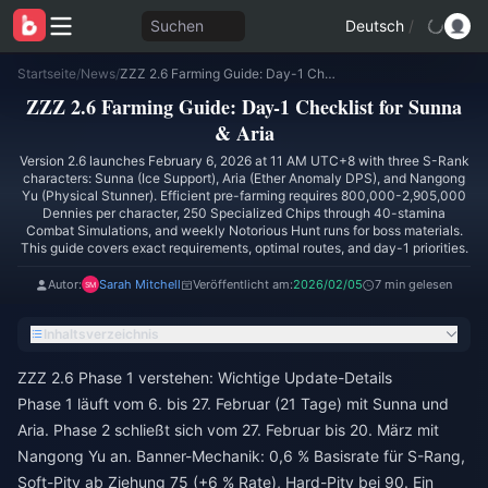
Suchen
Deutsch
/
Startseite
/
News
/
ZZZ 2.6 Farming Guide: Day-1 Checklist for Sunna & Aria
ZZZ 2.6 Farming Guide: Day-1 Checklist for Sunna
& Aria
Version 2.6 launches February 6, 2026 at 11 AM UTC+8 with three S-Rank
characters: Sunna (Ice Support), Aria (Ether Anomaly DPS), and Nangong
Yu (Physical Stunner). Efficient pre-farming requires 800,000-2,905,000
Dennies per character, 250 Specialized Chips through 40-stamina
Combat Simulations, and weekly Notorious Hunt runs for boss materials.
This guide covers exact requirements, optimal routes, and day-1 priorities.
Autor:
Sarah Mitchell
Veröffentlicht am:
2026/02/05
7 min gelesen
Inhaltsverzeichnis
ZZZ 2.6 Phase 1 verstehen: Wichtige Update-Details
Phase 1 läuft vom 6. bis 27. Februar (21 Tage) mit Sunna und
Aria. Phase 2 schließt sich vom 27. Februar bis 20. März mit
Nangong Yu an. Banner-Mechanik: 0,6 % Basisrate für S-Rang,
Soft-Pity ab Ziehung 75 (+6 % Rate), Hard-Pity bei 90. Ein