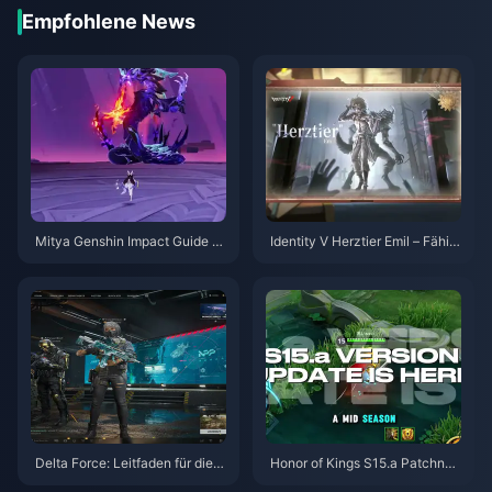
Empfohlene News
Mitya Genshin Impact Guide |
Identity V Herztier Emil – Fähig
August 2026
keiten-Guide | August 2026
Delta Force: Leitfaden für die b
Honor of Kings S15.a Patchnot
esten Einstellungen | August 2
es | August 2026