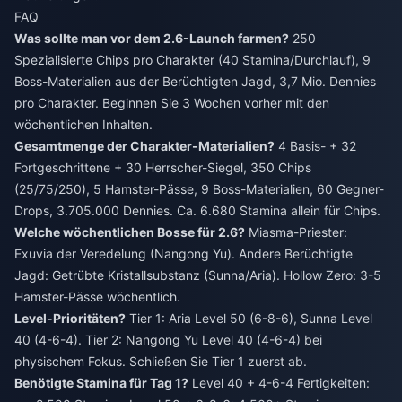
FAQ
Was sollte man vor dem 2.6-Launch farmen?
250
Spezialisierte Chips pro Charakter (40 Stamina/Durchlauf), 9
Boss-Materialien aus der Berüchtigten Jagd, 3,7 Mio. Dennies
pro Charakter. Beginnen Sie 3 Wochen vorher mit den
wöchentlichen Inhalten.
Gesamtmenge der Charakter-Materialien?
4 Basis- + 32
Fortgeschrittene + 30 Herrscher-Siegel, 350 Chips
(25/75/250), 5 Hamster-Pässe, 9 Boss-Materialien, 60 Gegner-
Drops, 3.705.000 Dennies. Ca. 6.680 Stamina allein für Chips.
Welche wöchentlichen Bosse für 2.6?
Miasma-Priester:
Exuvia der Veredelung (Nangong Yu). Andere Berüchtigte
Jagd: Getrübte Kristallsubstanz (Sunna/Aria). Hollow Zero: 3-5
Hamster-Pässe wöchentlich.
Level-Prioritäten?
Tier 1: Aria Level 50 (6-8-6), Sunna Level
40 (4-6-4). Tier 2: Nangong Yu Level 40 (4-6-4) bei
physischem Fokus. Schließen Sie Tier 1 zuerst ab.
Benötigte Stamina für Tag 1?
Level 40 + 4-6-4 Fertigkeiten: