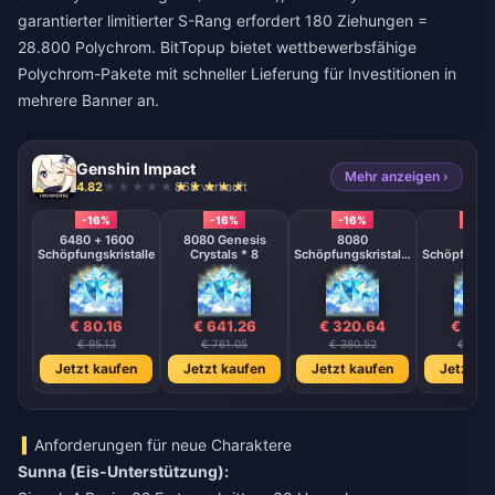
garantierter limitierter S-Rang erfordert 180 Ziehungen =
28.800 Polychrom. BitTopup bietet wettbewerbsfähige
Polychrom-Pakete mit schneller Lieferung für Investitionen in
mehrere Banner an.
Genshin Impact
Mehr anzeigen ›
4.82
868 verkauft
-16%
-16%
-16%
-16%
6480 + 1600
8080 Genesis
8080
808
Schöpfungskristalle
Crystals * 8
Schöpfungskristalle
Schöpfungsk
* 4
* 2
€ 80.16
€ 641.26
€ 320.64
€ 160
€ 95.13
€ 761.05
€ 380.52
€ 190.
Jetzt kaufen
Jetzt kaufen
Jetzt kaufen
Jetzt ka
Anforderungen für neue Charaktere
Sunna (Eis-Unterstützung):