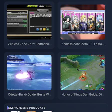
026
Zenless Zone Zero: Leitfaden z
Zenless Zone Zero 3.1: Leitfad
u Operation Bagel | August 202
en zur Auswahl des Freien Age
6
nten | August 2026
Odette-Build-Guide: Beste Waf
Honor of Kings Daji Guide: Die
fen, Artefakte & Teams | Augus
10 besten Tricks | August 2026
t 2026
EMPFOHLENE PRODUKTE