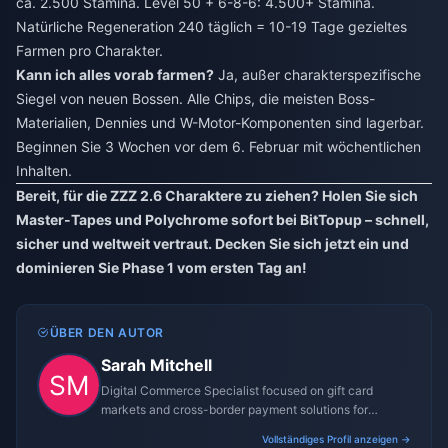
ca. 2.500 Stamina. Level 50 + 6-8-6: 4.500+ Stamina.
Natürliche Regeneration 240 täglich = 10-19 Tage gezieltes
Farmen pro Charakter.
Kann ich alles vorab farmen?
Ja, außer charakterspezifische
Siegel von neuen Bossen. Alle Chips, die meisten Boss-
Materialien, Dennies und W-Motor-Komponenten sind lagerbar.
Beginnen Sie 3 Wochen vor dem 6. Februar mit wöchentlichen
Inhalten.
Bereit, für die ZZZ 2.6 Charaktere zu ziehen? Holen Sie sich
Master-Tapes und Polychrome sofort bei BitTopup – schnell,
sicher und weltweit vertraut. Decken Sie sich jetzt ein und
dominieren Sie Phase 1 vom ersten Tag an!
ÜBER DEN AUTOR
Sarah Mitchell
Digital Commerce Specialist focused on gift card
markets and cross-border payment solutions for
gaming platforms.
Vollständiges Profil anzeigen →