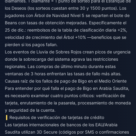
diamantes. 1 diamante = 1 punto de sorteo para el Estanque de
los Deseos (los sorteos cuestan entre 30 y 1500 puntos). Los
jugadores con Árbol de Navidad Nivel 5 se reparten el bote de
Beans con tasas de obtención mejoradas. Específicamente el
25 de dic.: reembolsos de la tabla de clasificación diaria +2%,
velocidad de crecimiento del Árbol +10% —beneficios que se
pierden si los pagos fallan.
Los eventos de Lluvia de Sobres Rojos crean picos de urgencia
donde la sobrecarga del sistema agrava las restricciones
regionales. Las compras de último minuto durante estas
ventanas de 3 horas enfrentan las tasas de fallo más altas.
Causas raíz de los fallos de pago de Bigo en el Medio Oriente
Para entender por qué falla el pago de Bigo en Arabia Saudita,
es necesario examinar cuatro puntos críticos: verificación de
tarjeta, enrutamiento de la pasarela, procesamiento de moneda
y seguridad de la cuenta.
Requisitos de verificación de tarjetas de crédito
Las tarjetas internacionales de bancos de los EAU/Arabia
Saudita utilizan 3D Secure (códigos por SMS o confirmaciones