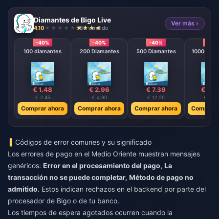
Diamantes de Bigo Live
Ver más ›
4.10
686 vendido
-40%
-40%
-40%
-40
100 diamantes
200 Diamantes
500 Diamantes
1000 Diam
€ 1.48
€ 2.96
€ 7.39
€ 14.
€ 2.45
€ 4.90
€ 12.25
€ 24.
Comprar ahora
Comprar ahora
Comprar ahora
Comprar 
Códigos de error comunes y su significado
Los errores de pago en el Medio Oriente muestran mensajes
genéricos:
Error en el procesamiento del pago,
La
transacción no se puede completar,
Método de pago no
admitido.
Estos indican rechazos en el backend por parte del
procesador de Bigo o de tu banco.
Los tiempos de espera agotados ocurren cuando la