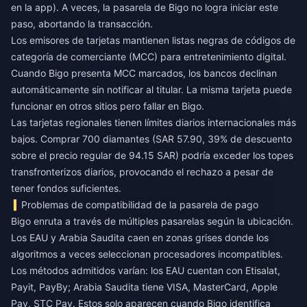
en la app). A veces, la pasarela de Bigo no logra iniciar este
paso, abortando la transacción.
Los emisores de tarjetas mantienen listas negras de códigos de
categoría de comerciante (MCC) para entretenimiento digital.
Cuando Bigo presenta MCC marcados, los bancos declinan
automáticamente sin notificar al titular. La misma tarjeta puede
funcionar en otros sitios pero fallar en Bigo.
Las tarjetas regionales tienen límites diarios internacionales más
bajos. Comprar 700 diamantes (SAR 57.90, 39% de descuento
sobre el precio regular de 94.15 SAR) podría exceder los topes
transfronterizos diarios, provocando el rechazo a pesar de
tener fondos suficientes.
Problemas de compatibilidad de la pasarela de pago
Bigo enruta a través de múltiples pasarelas según la ubicación.
Los EAU y Arabia Saudita caen en zonas grises donde los
algoritmos a veces seleccionan procesadores incompatibles.
Los métodos admitidos varían: los EAU cuentan con Etisalat,
Payit, PayBy; Arabia Saudita tiene VISA, MasterCard, Apple
Pay, STC Pay. Estos solo aparecen cuando Bigo identifica