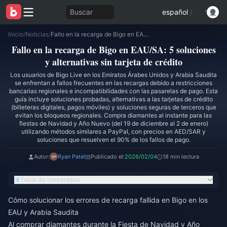
Buscar
español
/
Inicio
/
Noticias
/
Fallo en la recarga de Bigo en EAU/SA: 5 soluciones y alternativas sin tarjeta de crédito
Fallo en la recarga de Bigo en EAU/SA: 5 soluciones
y alternativas sin tarjeta de crédito
Los usuarios de Bigo Live en los Emiratos Árabes Unidos y Arabia Saudita
se enfrentan a fallos frecuentes en las recargas debido a restricciones
bancarias regionales e incompatibilidades con las pasarelas de pago. Esta
guía incluye soluciones probadas, alternativas a las tarjetas de crédito
(billeteras digitales, pagos móviles) y soluciones seguras de terceros que
evitan los bloqueos regionales. Compra diamantes al instante para las
fiestas de Navidad y Año Nuevo (del 19 de diciembre al 2 de enero)
utilizando métodos similares a PayPal, con precios en AED/SAR y
soluciones que resuelven el 90% de los fallos de pago.
Autor:
Ryan Patel
Publicado el:
2026/02/04
18 min lectura
Tabla de contenidos
Cómo solucionar los errores de recarga fallida en Bigo en los
EAU y Arabia Saudita
Al comprar diamantes durante la Fiesta de Navidad y Año