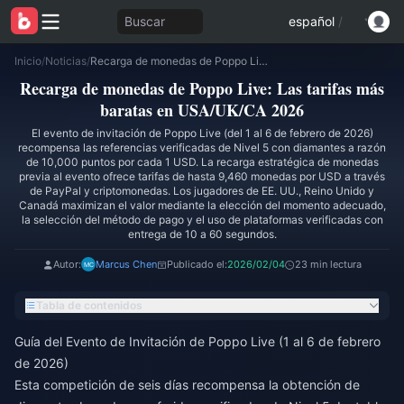
Buscar
español
/
Inicio
/
Noticias
/
Recarga de monedas de Poppo Live: Las tarifas más baratas en USA/UK/CA 2026
Recarga de monedas de Poppo Live: Las tarifas más
baratas en USA/UK/CA 2026
El evento de invitación de Poppo Live (del 1 al 6 de febrero de 2026)
recompensa las referencias verificadas de Nivel 5 con diamantes a razón
de 10,000 puntos por cada 1 USD. La recarga estratégica de monedas
previa al evento ofrece tarifas de hasta 9,460 monedas por USD a través
de PayPal y criptomonedas. Los jugadores de EE. UU., Reino Unido y
Canadá maximizan el valor mediante la elección del momento adecuado,
la selección del método de pago y el uso de plataformas verificadas con
entrega de 10 a 60 segundos.
Autor:
Marcus Chen
Publicado el:
2026/02/04
23 min lectura
Tabla de contenidos
Guía del Evento de Invitación de Poppo Live (1 al 6 de febrero
de 2026)
Esta competición de seis días recompensa la obtención de