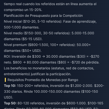
tiempo real cuando los referidos están en línea aumenta el
compromiso un 15-20%.
Planificación de Presupuesto para la Competición
Nivel inicial ($10-20, 5-10 referidos): Fase de aprendizaje,
500-1.000 diamantes.
Nivel medio ($150-300, 30-50 referidos): 5.000-15.000
diamantes ($5-15 USD).
Nivel premium ($800-1.500, 100+ referidos): 50.000+
diamantes ($50+ USD).
ROI: Inversión de $300 → 30.000 diamantes ($30) = -$270
neto. $800 → 80.000 diamantes ($80) = -$720 de pérdida.
Los beneficios no monetarios (estatus, red de contactos,
entretenimiento) justifican la participación.
Requisitos Promedio de Monedas por Rango
Top 10:
150-200+ referidos, inversión de $1.200-2.000. $200-
330 diarios. Rinde 100.000-150.000 diamantes ($100-150
USD).
Top 50:
80-120 referidos, inversión de $600-1.000. $100-165
diarios. Rinde 50.000-80.000 diamantes ($50-80 USD, 50-