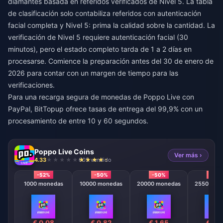
diamantes basada en referidos verificados de Nivel 5. La tabla
de clasificación solo contabiliza referidos con autenticación
facial completa y Nivel 5: prima la calidad sobre la cantidad. La
verificación de Nivel 5 requiere autenticación facial (30
minutos), pero el estado completo tarda de 1 a 2 días en
procesarse. Comience la preparación antes del 30 de enero de
2026 para contar con un margen de tiempo para las
verificaciones.
Para una
recarga segura de monedas de Poppo Live con
PayPal
, BitTopup ofrece tasas de entrega del 99,9% con un
procesamiento de entre 10 y 60 segundos.
Poppo Live Coins
Ver más ›
4.33
605 vendido
-52%
-50%
-50%
-50
1000 monedas
10000 monedas
20000 monedas
25500 mo
€ 0.08
€ 0.82
€ 1.65
€ 2.