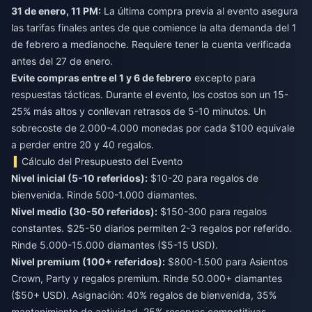
31 de enero, 11 PM:
La última compra previa al evento asegura
las tarifas finales antes de que comience la alta demanda del 1
de febrero a medianoche. Requiere tener la cuenta verificada
antes del 27 de enero.
Evite compras entre el 1 y 6 de febrero
excepto para
respuestas tácticas. Durante el evento, los costos son un 15-
25% más altos y conllevan retrasos de 5-10 minutos. Un
sobrecoste de 2.000-4.000 monedas por cada $100 equivale
a perder entre 20 y 40 regalos.
Cálculo del Presupuesto del Evento
Nivel inicial (5-10 referidos):
$10-20 para regalos de
bienvenida. Rinde 500-1.000 diamantes.
Nivel medio (30-50 referidos):
$150-300 para regalos
constantes. $25-50 diarios permiten 2-3 regalos por referido.
Rinde 5.000-15.000 diamantes ($5-15 USD).
Nivel premium (100+ referidos):
$800-1.500 para Asientos
Crown, Party y regalos premium. Rinde 50.000+ diamantes
($50+ USD). Asignación: 40% regalos de bienvenida, 35%
mantenimiento de actividad, 25% reservas competitivas.