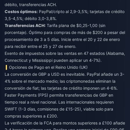
débito, transferencias ACH.
Costos óptimos:
PayPal/cripto al 2,9-3,5%; tarjetas de crédito
3,5-4,5%; débito 3,0-3,8%.
Transferencias ACH:
Tarifa plana de $0,25-1,00 (sin
porcentaje). Óptimo para compras de más de $200 a pesar del
procesamiento de 3 a 5 días. Inicie entre el 20 y 22 de enero
para recibir entre el 25 y 27 de enero.
Exento de impuestos sobre las ventas en 47 estados (Alabama,
Connecticut y Mississippi pueden aplicar un 4-7%).
Opciones de Pago en el Reino Unido (UK)
La conversión de GBP a USD es inevitable. PayPal añade un 3-
4% sobre el mercado medio; las criptomonedas eliminan la
conversión de fiat; las tarjetas de crédito imponen un 4-6%.
Faster Payments (FPS) permite transferencias de GBP en
tiempo real a nivel nacional. Las internacionales requieren
SWIFT (1-3 días, comisiones de £15-25), viable solo para
compras superiores a £200.
La verificación de la FCA para montos superiores a £100 añade
2-4 horas la primera vez. Realice una compra inicial de £90-95