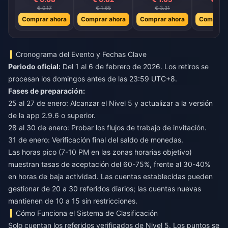
€ 0.17
€ 1.65
€ 3.31
€ 4.1
Comprar ahora
Comprar ahora
Comprar ahora
Comprar 
Cronograma del Evento y Fechas Clave
Periodo oficial:
Del 1 al 6 de febrero de 2026. Los retiros se
procesan los domingos antes de las 23:59 UTC+8.
Fases de preparación:
25 al 27 de enero: Alcanzar el Nivel 5 y actualizar a la versión
de la app 2.9.6 o superior.
28 al 30 de enero: Probar los flujos de trabajo de invitación.
31 de enero: Verificación final del saldo de monedas.
Las horas pico (7-10 PM en las zonas horarias objetivo)
muestran tasas de aceptación del 60-75%, frente al 30-40%
en horas de baja actividad. Las cuentas establecidas pueden
gestionar de 20 a 30 referidos diarios; las cuentas nuevas
mantienen de 10 a 15 sin restricciones.
Cómo Funciona el Sistema de Clasificación
Solo cuentan los referidos verificados de Nivel 5. Los puntos se