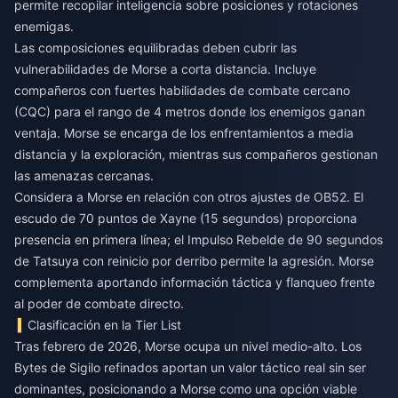
permite recopilar inteligencia sobre posiciones y rotaciones
enemigas.
Las composiciones equilibradas deben cubrir las
vulnerabilidades de Morse a corta distancia. Incluye
compañeros con fuertes habilidades de combate cercano
(CQC) para el rango de 4 metros donde los enemigos ganan
ventaja. Morse se encarga de los enfrentamientos a media
distancia y la exploración, mientras sus compañeros gestionan
las amenazas cercanas.
Considera a Morse en relación con otros ajustes de OB52. El
escudo de 70 puntos de Xayne (15 segundos) proporciona
presencia en primera línea; el Impulso Rebelde de 90 segundos
de Tatsuya con reinicio por derribo permite la agresión. Morse
complementa aportando información táctica y flanqueo frente
al poder de combate directo.
Clasificación en la Tier List
Tras febrero de 2026, Morse ocupa un nivel medio-alto. Los
Bytes de Sigilo refinados aportan un valor táctico real sin ser
dominantes, posicionando a Morse como una opción viable