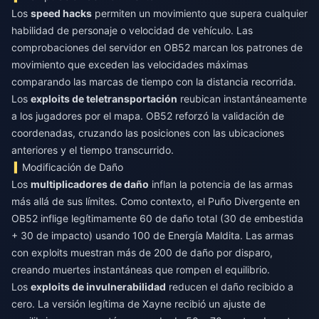
Los
speed hacks
permiten un movimiento que supera cualquier
habilidad de personaje o velocidad de vehículo. Las
comprobaciones del servidor en OB52 marcan los patrones de
movimiento que exceden las velocidades máximas
comparando las marcas de tiempo con la distancia recorrida.
Los
exploits de teletransportación
reubican instantáneamente
a los jugadores por el mapa. OB52 reforzó la validación de
coordenadas, cruzando las posiciones con las ubicaciones
anteriores y el tiempo transcurrido.
Modificación de Daño
Los
multiplicadores de daño
inflan la potencia de las armas
más allá de sus límites. Como contexto, el Puño Divergente en
OB52 inflige legítimamente 60 de daño total (30 de embestida
+ 30 de impacto) usando 100 de Energía Maldita. Las armas
con exploits muestran más de 200 de daño por disparo,
creando muertes instantáneas que rompen el equilibrio.
Los
exploits de invulnerabilidad
reducen el daño recibido a
cero. La versión legítima de Xayne recibió un ajuste de