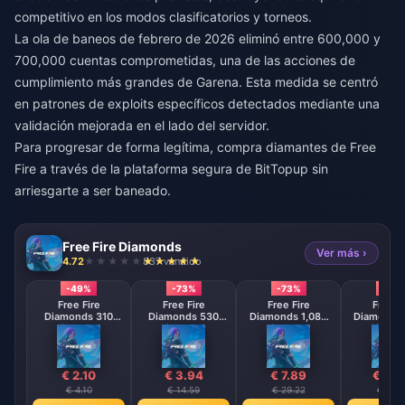
competitivo en los modos clasificatorios y torneos.
La ola de baneos de febrero de 2026 eliminó entre 600,000 y
700,000 cuentas comprometidas, una de las acciones de
cumplimiento más grandes de Garena. Esta medida se centró
en patrones de exploits específicos detectados mediante una
validación mejorada en el lado del servidor.
Para progresar de forma legítima,
compra diamantes de Free
Fire
a través de la plataforma segura de BitTopup sin
arriesgarte a ser baneado.
Free Fire Diamonds
Ver más ›
4.72
837 vendido
-49%
-73%
-73%
-73
Free Fire
Free Fire
Free Fire
Free F
Diamonds 310
Diamonds 530
Diamonds 1,080
Diamonds 
Diamonds
Diamonds
Diamonds
Diamo
【Middle East
【Middle East
【Middle 
region optional】
region optional】
region opt
€ 2.10
€ 3.94
€ 7.89
€ 15.
€ 4.10
€ 14.59
€ 29.22
€ 58.4