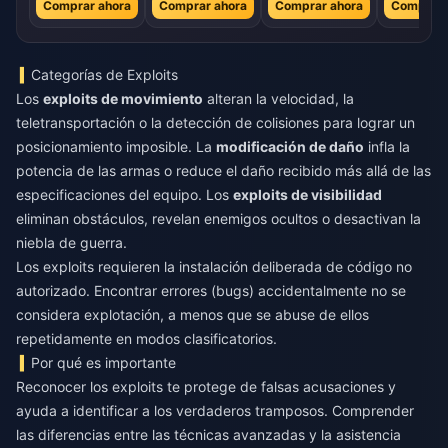
Comprar ahora
Comprar ahora
Comprar ahora
Comprar 
Categorías de Exploits
Los
exploits de movimiento
alteran la velocidad, la
teletransportación o la detección de colisiones para lograr un
posicionamiento imposible. La
modificación de daño
infla la
potencia de las armas o reduce el daño recibido más allá de las
especificaciones del equipo. Los
exploits de visibilidad
eliminan obstáculos, revelan enemigos ocultos o desactivan la
niebla de guerra.
Los exploits requieren la instalación deliberada de código no
autorizado. Encontrar errores (bugs) accidentalmente no se
considera explotación, a menos que se abuse de ellos
repetidamente en modos clasificatorios.
Por qué es importante
Reconocer los exploits te protege de falsas acusaciones y
ayuda a identificar a los verdaderos tramposos. Comprender
las diferencias entre las técnicas avanzadas y la asistencia