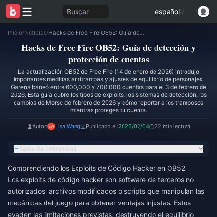
Buscar
español
/
Inicio
/
Noticias
/
Hacks de Free Fire OB52: Guía de detección y protección de cuentas
Hacks de Free Fire OB52: Guía de detección y
protección de cuentas
La actualización OB52 de Free Fire (14 de enero de 2026) introdujo
importantes medidas antitrampas y ajustes de equilibrio de personajes.
Garena baneó entre 600,000 y 700,000 cuentas para el 3 de febrero de
2026. Esta guía cubre los tipos de exploits, los sistemas de detección, los
cambios de Morse de febrero de 2026 y cómo reportar a los tramposos
mientras proteges tu cuenta.
Autor:
Lisa Wang
Publicado el:
2026/02/04
22 min lectura
Tabla de contenidos
Comprendiendo los Exploits de Código Hacker en OB52
Los exploits de código hacker son software de terceros no
autorizados, archivos modificados o scripts que manipulan las
mecánicas del juego para obtener ventajas injustas. Estos
evaden las limitaciones previstas, destruyendo el equilibrio