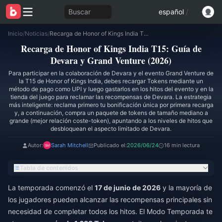
Buscar
español
/
Inicio
/
Noticias
/
Recarga de Honor of Kings India T15: Guía de Devara y Grand Venture (2026)
Recarga de Honor of Kings India T15: Guía de
Devara y Grand Venture (2026)
Para participar en la colaboración de Devara y el evento Grand Venture de
la T15 de Honor of Kings India, debes recargar Tokens mediante un
método de pago como UPI y luego gastarlos en los hitos del evento y en la
tienda del juego para reclamar las recompensas de Devara. La estrategia
más inteligente: reclama primero tu bonificación única por primera recarga
y, a continuación, compra un paquete de tokens de tamaño mediano a
grande (mejor relación coste-token), apuntando a los niveles de hitos que
desbloquean el aspecto limitado de Devara.
Autor:
Sarah Mitchell
Publicado el:
2026/06/24
16 min lectura
Tabla de contenidos
La temporada comenzó el
17 de junio de 2026
y la mayoría de
los jugadores pueden alcanzar las recompensas principales sin
necesidad de completar todos los hitos. El Modo Temporada te