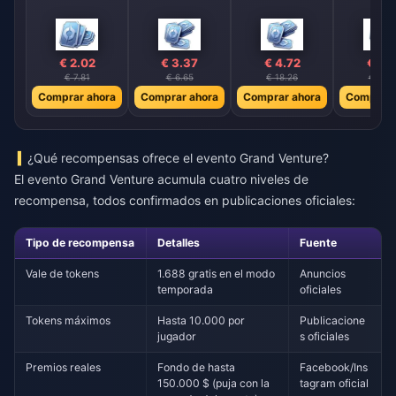
€ 2.02
€ 3.37
€ 4.72
€ 6.
€ 7.81
€ 6.65
€ 18.26
€ 26.
Comprar ahora
Comprar ahora
Comprar ahora
Comprar 
¿Qué recompensas ofrece el evento Grand Venture?
El evento Grand Venture acumula cuatro niveles de
recompensa, todos confirmados en publicaciones oficiales:
Tipo de recompensa
Detalles
Fuente
Vale de tokens
1.688 gratis en el modo
Anuncios
temporada
oficiales
Tokens máximos
Hasta 10.000 por
Publicacione
jugador
s oficiales
Premios reales
Fondo de hasta
Facebook/Ins
150.000 $ (puja con la
tagram oficial