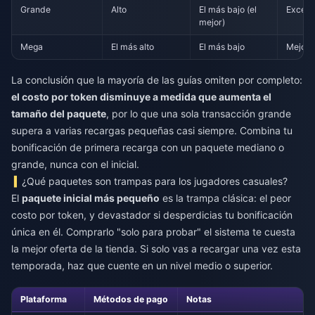
Grande
Alto
El más bajo (el
Excele
mejor)
Mega
El más alto
El más bajo
Mejor t
La conclusión que la mayoría de las guías omiten por completo:
el costo por token disminuye a medida que aumenta el
tamaño del paquete
, por lo que una sola transacción grande
supera a varias recargas pequeñas casi siempre. Combina tu
bonificación de primera recarga con un paquete mediano o
grande, nunca con el inicial.
¿Qué paquetes son trampas para los jugadores casuales?
El
paquete inicial más pequeño
es la trampa clásica: el peor
costo por token, y devastador si desperdicias tu bonificación
única en él. Comprarlo "solo para probar" el sistema te cuesta
la mejor oferta de la tienda. Si solo vas a recargar una vez esta
temporada, haz que cuente en un nivel medio o superior.
Plataforma
Métodos de pago
Notas