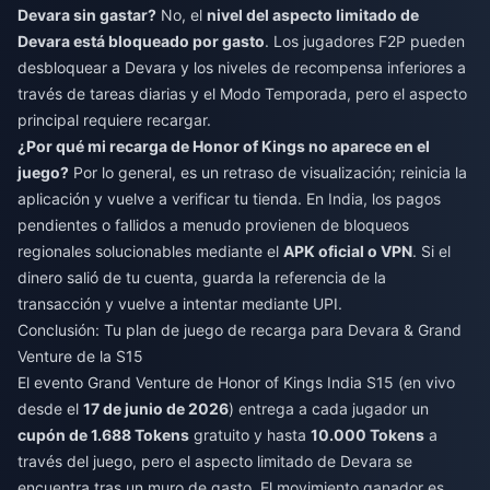
Devara sin gastar?
No, el
nivel del aspecto limitado de
Devara está bloqueado por gasto
. Los jugadores F2P pueden
desbloquear a Devara y los niveles de recompensa inferiores a
través de tareas diarias y el Modo Temporada, pero el aspecto
principal requiere recargar.
¿Por qué mi recarga de Honor of Kings no aparece en el
juego?
Por lo general, es un retraso de visualización; reinicia la
aplicación y vuelve a verificar tu tienda. En India, los pagos
pendientes o fallidos a menudo provienen de bloqueos
regionales solucionables mediante el
APK oficial o VPN
. Si el
dinero salió de tu cuenta, guarda la referencia de la
transacción y vuelve a intentar mediante UPI.
Conclusión: Tu plan de juego de recarga para Devara & Grand
Venture de la S15
El evento Grand Venture de Honor of Kings India S15 (en vivo
desde el
17 de junio de 2026
) entrega a cada jugador un
cupón de 1.688 Tokens
gratuito y hasta
10.000 Tokens
a
través del juego, pero el aspecto limitado de Devara se
encuentra tras un muro de gasto. El movimiento ganador es