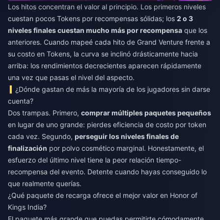
Los hitos concentran el valor al principio. Los primeros niveles
cuestan pocos Tokens por recompensas sólidas; los
2 o 3
niveles finales cuestan mucho más por recompensa
que los
anteriores. Cuando mapeé cada hito de Grand Venture frente a
su costo en Tokens, la curva se inclinó drásticamente hacia
arriba: los rendimientos decrecientes aparecen rápidamente
una vez que pasas el nivel del aspecto.
¿Dónde gastan de más la mayoría de los jugadores sin darse
cuenta?
Dos trampas. Primero,
comprar múltiples paquetes pequeños
en lugar de uno grande: pierdes eficiencia de costo por token
cada vez. Segundo,
perseguir los niveles finales de
finalización
por polvo cosmético marginal. Honestamente, el
esfuerzo del último nivel tiene la peor relación tiempo-
recompensa del evento. Detente cuando hayas conseguido lo
que realmente querías.
¿Qué paquete de recarga ofrece el mejor valor en Honor of
Kings India?
El paquete más grande que puedas permitirte cómodamente