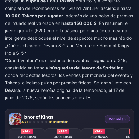
otorga un
cupón de 1.688 Tokens
gratuito, y el conjunto
completo de recompensas de "Grand Venture" asciende hasta
10.000 Tokens por jugador
, además de una bolsa de premios
del mundo real valorada en
hasta 150.000 $
. En resumen: el
juego gratuito (F2P) cubre lo básico, pero una única recarga
inteligente desbloquea el nivel de aspectos mucho más rápido.
¿Qué es el evento Devara & Grand Venture de Honor of Kings
India S15?
"Grand Venture" es el sistema de eventos insignia de la S15,
construido en torno a
búsquedas del tesoro de Spriteling
donde recolectas tesoros, los vendes por moneda del evento y
Tokens, e incluso pujas por premios físicos. Se lanzó junto con
Devara
, la nueva heroína original de la temporada, el 17 de
junio de 2026, según los anuncios oficiales.
Honor of Kings
Ver más ›
4.71
797 vendido
-74%
-49%
-74%
-74%
240 Fichas
400 Fichas
560 fichas
800 Fic