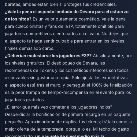
baratas; ambas están bien si proteges tus credenciales.
¿Vale la pena el aspecto limitado de Devara para el esfuerzo
de los hitos?
Es un valor puramente cosmético. Vale la pena
para coleccionistas y fans de la IP, totalmente omitible para
jugadores competitivos o enfocados en el valor. No dejes que
el aspecto te haga sentir culpable para entrar en los niveles
finales demasiado caros.
¿Deberían molestarse los jugadores F2P?
Absolutamente, por
los niveles gratuitos. El desbloqueo de Devara, las
recompensas de Tokens y los cosméticos inferiores son todos
alcanzables sin gastar una rupia. Solo ajusta las expectativas:
el aspecto está tras el muro, y perseguir el 100% de finalización
es la peor trampa de tiempo-recompensa en el evento para los
jugadores gratuitos.
¿El error que más veo cometer a los jugadores indios?
Desperdiciar la bonificación de primera recarga en un paquete
pequeño. Aproximadamente duplica tus tokens; trátalo como la
mejor oferta de la temporada, porque lo es. Mi techo de gasto
recomendado:
un paquete de nivel medio más la