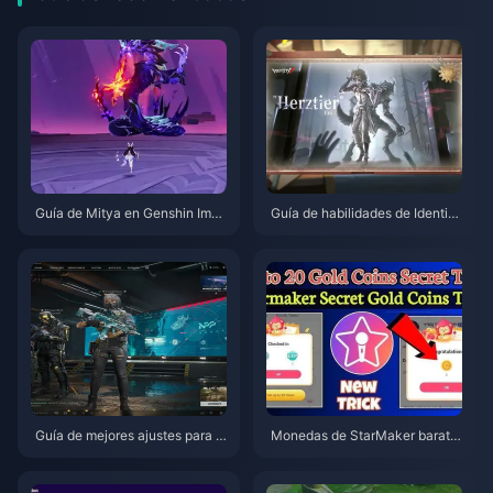
Guía de Mitya en Genshin Impa
Guía de habilidades de Identity
ct | Agosto de 2026
V Herztier Emil | Agosto de 202
6
Guía de mejores ajustes para D
Monedas de StarMaker barata
elta Force | Agosto de 2026
s para las audiciones de Super
novaX 2026 (12-23% de descu
ento)