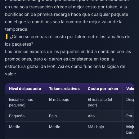
en una sola transacción ofrece el mejor costo por token, y la
bonificación de primera recarga hace que cualquier paquete
con el que la combines sea la compra de mejor valor de la
temporada.
¿Cómo se compara el costo por token entre los tamaños de
los paquetes?
Los precios exactos de los paquetes en India cambian con las
promociones, pero el
patrón
es consistente en toda la
estructura global de HoK. Así es como funciona la lógica de
valor:
Nivel del paquete
Tokens relativos
Coste por token
Valor 
Inicial (el más
El más bajo
El más alto (el
Desperd
pequeño)
peor)
Pequeño
Bajo
Alto
Por de
Medio
Medio
Más bajo
Mejor 
bonifi