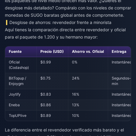
los paquetes de nivel medio ofrecen más valor. ¿Quieres el
desglose más detallado? Compáralo con los niveles de
comprar
monedas de SUGO baratas global
antes de comprometerte.
Desglose de ahorros: revendedor frente a minorista
Aquí tienes la comparación directa entre revendedor y oficial
para el paquete de 1.200 y su hermano mayor:
Fuente
Precio (USD)
Ahorro vs. Oficial
Entrega
Oficial
$0.99
0%
Instantánea
(Codashop)
BitTopup /
$0.75
24%
Segundos–5
Enjoygm
min
Joytify
$0.83
16%
Instantánea
Eneba
$0.86
13%
Instantánea
TopUPlive
$0.89
10%
Instantánea
La diferencia entre el revendedor verificado más barato y el