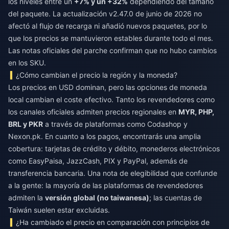
los niveles entre un
+7% y un +32%
dependiendo del tamaño
del paquete. La actualización v2.47.0 de junio de 2026 no
afectó al flujo de recarga ni añadió nuevos paquetes, por lo
que los precios se mantuvieron estables durante todo el mes.
Las notas oficiales del parche confirman que no hubo cambios
en los SKU.
¿Cómo cambian el precio la región y la moneda?
Los precios en USD dominan, pero las opciones de moneda
local cambian el coste efectivo. Tanto los revendedores como
los canales oficiales admiten precios regionales en
MYR, PHP,
BRL y PKR
a través de plataformas como Codashop y
Nexon.pk. En cuanto a los pagos, encontrarás una amplia
cobertura: tarjetas de crédito y débito, monederos electrónicos
como EasyPaisa, JazzCash, PIX y PayPal, además de
transferencia bancaria. Una nota de elegibilidad que confunde
a la gente: la mayoría de las plataformas de revendedores
admiten la
versión global (no taiwanesa)
; las cuentas de
Taiwán suelen estar excluidas.
¿Ha cambiado el precio en comparación con principios de