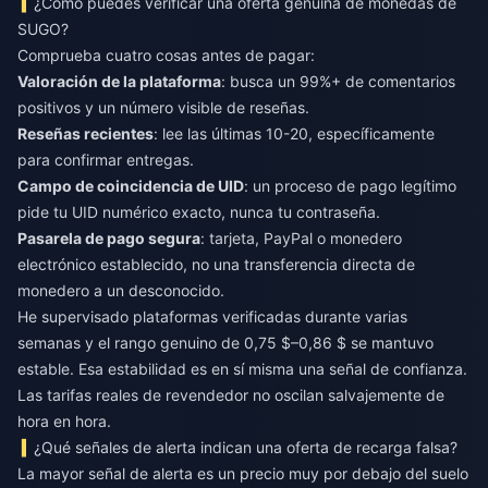
¿Cómo puedes verificar una oferta genuina de monedas de
SUGO?
Comprueba cuatro cosas antes de pagar:
Valoración de la plataforma
: busca un 99%+ de comentarios
positivos y un número visible de reseñas.
Reseñas recientes
: lee las últimas 10-20, específicamente
para confirmar entregas.
Campo de coincidencia de UID
: un proceso de pago legítimo
pide tu UID numérico exacto, nunca tu contraseña.
Pasarela de pago segura
: tarjeta, PayPal o monedero
electrónico establecido, no una transferencia directa de
monedero a un desconocido.
He supervisado plataformas verificadas durante varias
semanas y el rango genuino de 0,75 $–0,86 $ se mantuvo
estable. Esa estabilidad es en sí misma una señal de confianza.
Las tarifas reales de revendedor no oscilan salvajemente de
hora en hora.
¿Qué señales de alerta indican una oferta de recarga falsa?
La mayor señal de alerta es un precio muy por debajo del suelo