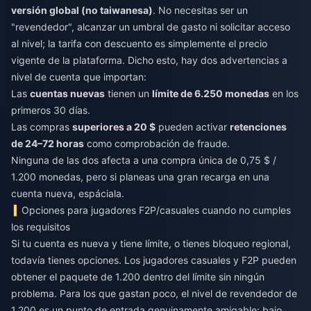
versión global (no taiwanesa)
. No necesitas ser un
"revendedor", alcanzar un umbral de gasto ni solicitar acceso
al nivel; la tarifa con descuento es simplemente el precio
vigente de la plataforma. Dicho esto, hay dos advertencias a
nivel de cuenta que importan:
Las
cuentas nuevas
tienen un
límite de 6.250 monedas
en los
primeros 30 días.
Las compras
superiores a 20 $
pueden activar
retenciones
de 24–72 horas
como comprobación de fraude.
Ninguna de las dos afecta a una compra única de 0,75 $ /
1.200 monedas, pero si planeas una gran recarga en una
cuenta nueva, espáciala.
Opciones para jugadores F2P/casuales cuando no cumples
los requisitos
Si tu cuenta es nueva y tiene límite, o tienes bloqueo regional,
todavía tienes opciones. Los jugadores casuales y F2P pueden
obtener el paquete de 1.200 dentro del límite sin ningún
problema. Para los que gastan poco, el nivel de revendedor de
1.200 es un punto de entrada genuinamente amigable: bajo