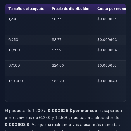
Tamaño del paquete
Precio de distribuidor
Costo por moneda
1,200
$0.75
$0.000625
6,250
$3.77
$0.000603
12,500
$7.55
$0.000604
37,500
$24.60
$0.000656
130,000
$83.20
$0.000640
El paquete de 1.200 a
0,000625 $ por moneda
es superado
por los niveles de 6.250 y 12.500, que bajan a alrededor de
0,000603 $
. Así que, si realmente vas a usar más monedas,