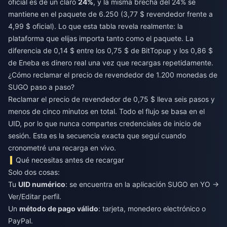
oficial es de un claro
24%
, y la misma brecha del 24% se
mantiene en el paquete de 6.250 (3,77 $ revendedor frente a
4,99 $ oficial). Lo que esta tabla revela realmente: la
plataforma que elijas importa tanto como el paquete. La
diferencia de 0,14 $ entre los 0,75 $ de BitTopup y los 0,86 $
de Eneba es dinero real una vez que recargas repetidamente.
¿Cómo reclamar el precio de revendedor de 1.200 monedas de
SUGO paso a paso?
Reclamar el precio de revendedor de 0,75 $ lleva seis pasos y
menos de cinco minutos en total. Todo el flujo se basa en el
UID, por lo que nunca compartes credenciales de inicio de
sesión. Esta es la secuencia exacta que seguí cuando
cronometré una recarga en vivo.
Qué necesitas antes de recargar
Solo dos cosas:
Tu
UID numérico
: se encuentra en la aplicación SUGO en YO →
Ver/Editar perfil.
Un
método de pago válido
: tarjeta, monedero electrónico o
PayPal.