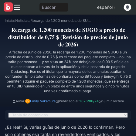
Buscar
español
/
Inicio
/
Noticias
/
Recarga de 1.200 monedas de SUGO a precio de distribuidor de 0,75 $ (Revisión de precios de junio de 2026)
Recarga de 1.200 monedas de SUGO a precio de
distribuidor de 0,75 $ (Revisión de precios de junio
de 2026)
A fecha de junio de 2026, la recarga de 1.200 monedas de SUGO a un
precio de distribuidor de 0,75 $ es el coste del paquete completo —no una
tarifa por moneda— y se sitúa un 24% por debajo de los 0,99 $ oficiales
que se cobran a través de la aplicación y de la pasarela de pago de
Codashop. Ese es el titular que la mayoría de los anuncios ocultan o
confunden. En plataformas de confianza como BitTopup y Enjoygm, 0,75 $
permiten adquirir el paquete completo de 1.200 monedas, que se entrega
en tu UID numérico en un plazo de entre unos segundos y cinco minutos
una vez confirmado el pago.
Autor:
Emily Nakamura
Publicado el:
2026/06/24
18 min lectura
Tabla de contenidos
¿Es real? Sí, varias guías de junio de 2026 lo confirman. Pero
solo obtienes esa tarifa en revendedores verificados, y los