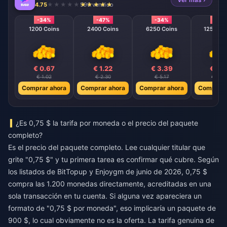
4.75
590 vendido
-34%
-47%
-34%
-40
1200 Coins
2400 Coins
6250 Coins
12500 C
€ 0.67
€ 1.22
€ 3.39
€ 6.
€ 1.02
€ 2.30
€ 5.17
€ 10.3
Comprar ahora
Comprar ahora
Comprar ahora
Comprar 
¿Es 0,75 $ la tarifa por moneda o el precio del paquete
completo?
Es el precio del paquete completo. Lee cualquier titular que
grite "0,75 $" y tu primera tarea es confirmar qué cubre. Según
los listados de BitTopup y Enjoygm de junio de 2026, 0,75 $
compra las 1.200 monedas directamente, acreditadas en una
sola transacción en tu cuenta. Si alguna vez apareciera un
formato de "0,75 $ por moneda", eso implicaría un paquete de
900 $, lo cual obviamente no es la oferta. La tarifa genuina de