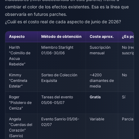
cambiar el color de los efectos existentes. Esa es la línea que
observaría en futuros parches.
¿Cuál es el costo real de cada aspecto de junio de 2026?
Aspecto
Método de obtención
Coste aprox.
¿Es posi
Harith
Miembro Starlight
Suscripción
No (requi
"Colmillo de
01/06-30/06
mensual
suscripci
Ascua
Rebelde"
Kimmy
Sorteo de Colección
~4200
No
"Centinela
Exquisita
diamantes de
Estelar"
media
Roger
Tareas del evento
Gratis
Sí
"Pistolero de
05/06-05/07
Ceniza"
Angela
Evento Sanrio 05/06-
Variable
Parcial
"Cuerdas del
02/07
Corazón"
(Sanrio)