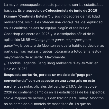
La mayor preocupación en este parche no son las estadísticas
básicas. Es el
aspecto de Coleccionista de junio de 2026
(Kimmy "Centinela Estelar")
y sus indicadores de habilidad
rediseñados, los cuales ofrecen una ventaja real de legibilidad
en las caóticas peleas de equipo. Según el análisis de
Codashop de enero de 2026 y la descripción oficial de la
aplicación MLBB —
"Juega para ganar, no pagues para
ganar"
—, la postura de Moonton es que la habilidad decide las
partidas. Tras realizar pruebas fotograma a fotograma, estoy
mayormente de acuerdo. Mayormente.
¿Es Mobile Legends: Bang Bang realmente "Pay-to-Win" en
junio de 2026?
Respuesta corta: No, pero es un modelo de "pago por
conveniencia" con un aspecto en una zona gris en este
parche.
Las notas oficiales del parche 2.1.67a de mayo de
2026 no contienen cambios en las estadísticas de los aspectos:
solo 4 mejoras de héroes y 1 debilitación para Harley. Moonton
no ha cambiado el modelo de monetización. Lo que ha