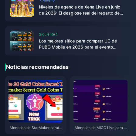
Anterior
Niveles de agencia de Xena Live en junio
de 2026: El desglose real del reparto de
ingresos del 60-90%
Siguiente
Los mejores sitios para comprar UC de
PUBG Mobile en 2026 para el evento
Mercado Negro: El veredicto tras las
pruebas del editor
Noticias recomendadas
Monedas de StarMaker barata
Monedas de MICO Live para M
s para las audiciones de Super
ENA después de la v5.2: Las of