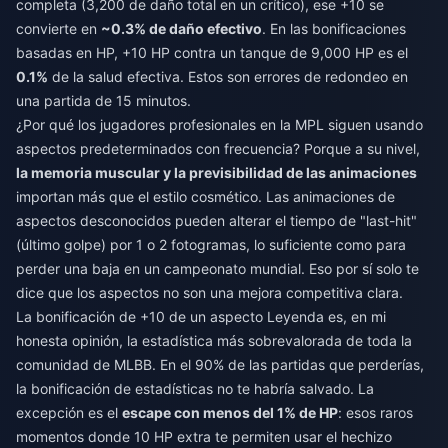
completa (3,200 de daño total en un crítico), ese +10 se
convierte en
~0.3% de daño efectivo
. En las bonificaciones
basadas en HP, +10 HP contra un tanque de 9,000 HP es el
0.1%
de la salud efectiva. Estos son errores de redondeo en
una partida de 15 minutos.
¿Por qué los jugadores profesionales en la MPL siguen usando
aspectos predeterminados con frecuencia? Porque a su nivel,
la memoria muscular y la previsibilidad de las animaciones
importan más que el estilo cosmético. Las animaciones de
aspectos desconocidos pueden alterar el tiempo de "last-hit"
(último golpe) por 1 o 2 fotogramas, lo suficiente como para
perder una baja en un campeonato mundial. Eso por sí solo te
dice que los aspectos no son una mejora competitiva clara.
La bonificación de +10 de un aspecto Leyenda es, en mi
honesta opinión, la estadística más sobrevalorada de toda la
comunidad de MLBB. En el 90% de las partidas que perderías,
la bonificación de estadísticas no te habría salvado. La
excepción es el
escape con menos del 1% de HP
: esos raros
momentos donde 10 HP extra te permiten usar el hechizo