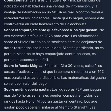
Coleccionista:
Esta
sí
es una queja legítima. La claridad del
indicador de habilidad es una ventaja de información, y la
ventaja de información en un MOBA es real. Moonton debería
estandarizar los indicadores. Hasta que lo hagan, espera esta
controversia en cada lanzamiento de Coleccionista.
Sobre el emparejamiento que favorece a los que gastan:
No
veo evidencia creíble en 2026 para esto. Las afirmaciones
sobre el SBMM filtrado no se sostienen ante los conjuntos de
datos rastreados por la comunidad. Si estás perdiendo, no es
porque Moonton te haya emparejado contra ballenas, es
porque el ascenso es difícil.
Sobre la Rueda Mágica:
Sáltatela. Giré 30 veces, calculé los
costos efectivos y concluí que la compra directa sería un 40%
más barata si estuviera disponible. Las matemáticas del gacha
son el peor valor del juego.
Sobre quién debería gastar:
Los jugadores F2P que juegan
más de 10 horas semanales pueden competir en todos los
rangos hasta Honor Mítico sin gastar un centavo. Los que
gastan poco deberían limitarse al Miembro Starlight. Las