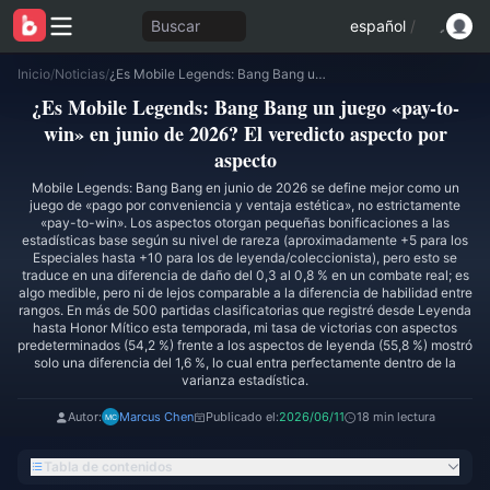
Buscar
español
/
Inicio
/
Noticias
/
¿Es Mobile Legends: Bang Bang un juego «pay-to-win» en junio de 2026? El veredicto aspecto por aspecto
¿Es Mobile Legends: Bang Bang un juego «pay-to-
win» en junio de 2026? El veredicto aspecto por
aspecto
Mobile Legends: Bang Bang en junio de 2026 se define mejor como un
juego de «pago por conveniencia y ventaja estética», no estrictamente
«pay-to-win». Los aspectos otorgan pequeñas bonificaciones a las
estadísticas base según su nivel de rareza (aproximadamente +5 para los
Especiales hasta +10 para los de leyenda/coleccionista), pero esto se
traduce en una diferencia de daño del 0,3 al 0,8 % en un combate real; es
algo medible, pero ni de lejos comparable a la diferencia de habilidad entre
rangos. En más de 500 partidas clasificatorias que registré desde Leyenda
hasta Honor Mítico esta temporada, mi tasa de victorias con aspectos
predeterminados (54,2 %) frente a los aspectos de leyenda (55,8 %) mostró
solo una diferencia del 1,6 %, lo cual entra perfectamente dentro de la
varianza estadística.
Autor:
Marcus Chen
Publicado el:
2026/06/11
18 min lectura
Tabla de contenidos