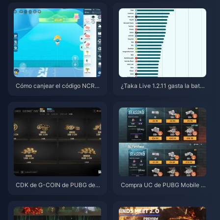
novaX 2026 (12-23% de descu
ertas más baratas de 2026
ento)
Cómo canjear el código NCRC
¿Taka Live 1.2.11 gasta la bater
KYT8EF por Monedas Eggy gra
ía muy rápido después de la ac
tis (Ago 2026)
tualización de julio de 2026? C
ausas y soluciones
CDK de G-COIN de PUBG de j
Compra UC de PUBG Mobile b
unio de 2026: ¿Realmente vale
arato para la colaboración de
la pena la doble promo de $91.
Naruto Shippuden (julio de 202
43?
6): costes, mejores paquetes y
recarga segura