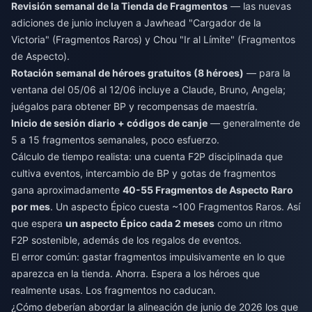
Revisión semanal de la Tienda de Fragmentos
— las nuevas
adiciones de junio incluyen a Jawhead "Cargador de la
Victoria" (Fragmentos Raros) y Chou "Ir al Límite" (Fragmentos
de Aspecto).
Rotación semanal de héroes gratuitos (8 héroes)
— para la
ventana del 05/06 al 12/06 incluye a Claude, Bruno, Angela;
juégalos para obtener BP y recompensas de maestría.
Inicio de sesión diario + códigos de canje
— generalmente de
5 a 15 fragmentos semanales, poco esfuerzo.
Cálculo de tiempo realista: una cuenta F2P disciplinada que
cultiva eventos, intercambio de BP y gotas de fragmentos
gana aproximadamente
40-55 Fragmentos de Aspecto Raro
por mes
. Un aspecto Épico cuesta ~100 Fragmentos Raros. Así
que espera
un aspecto Épico cada 2 meses
como un ritmo
F2P sostenible, además de los regalos de eventos.
El error común: gastar fragmentos impulsivamente en lo que
aparezca en la tienda. Ahorra. Espera a los héroes que
realmente usas. Los fragmentos no caducan.
¿Cómo deberían abordar la alineación de junio de 2026 los que