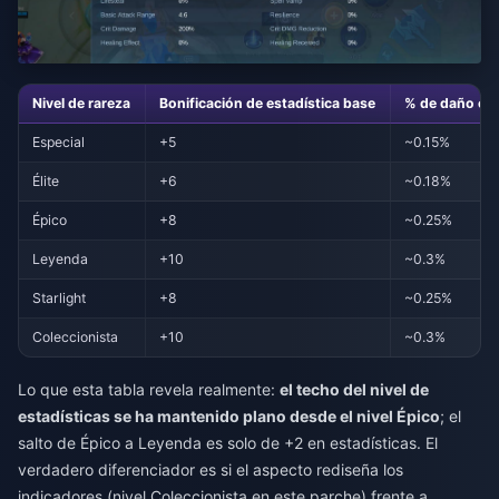
Nivel de rareza
Bonificación de estadística base
% de daño efe
Especial
+5
~0.15%
Élite
+6
~0.18%
Épico
+8
~0.25%
Leyenda
+10
~0.3%
Starlight
+8
~0.25%
Coleccionista
+10
~0.3%
Lo que esta tabla revela realmente:
el techo del nivel de
estadísticas se ha mantenido plano desde el nivel Épico
; el
salto de Épico a Leyenda es solo de +2 en estadísticas. El
verdadero diferenciador es si el aspecto rediseña los
indicadores (nivel Coleccionista en este parche) frente a