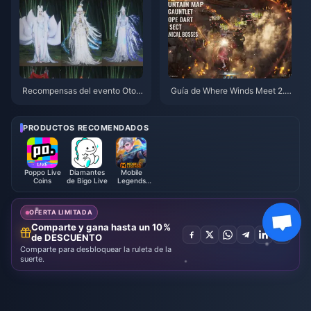
Recompensas del evento Otoñ
Guía de Where Winds Meet 2.
o en la Montaña de Where Win
0: Montaña Oculta | Julio de 2
ds Meet (julio de 2026): lista co
026
mpleta, moneda y prioridad
PRODUCTOS RECOMENDADOS
Poppo Live
Diamantes
Mobile
Coins
de Bigo Live
Legends
Bang Bang
OFERTA LIMITADA
Comparte y gana hasta un 10%
de DESCUENTO
Comparte para desbloquear la ruleta de la
suerte.