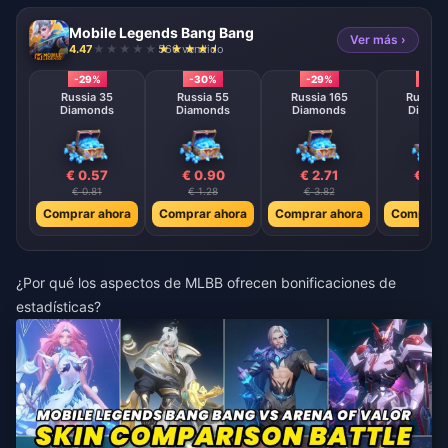
Mobile Legends Bang Bang
Ver más ›
4.47
566 vendido
-29%
-30%
-29%
-29
Russia 35
Russia 55
Russia 165
Russia 
Diamonds
Diamonds
Diamonds
Diamo
€ 0.57
€ 0.90
€ 2.71
€ 4.
€ 0.81
€ 1.28
€ 3.82
€ 6.3
Comprar ahora
Comprar ahora
Comprar ahora
Comprar 
¿Por qué los aspectos de MLBB ofrecen bonificaciones de
estadísticas?