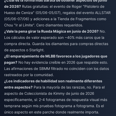
¿Cuál es la forma más barata de obtener aspectos de junio
de 2026?
Rutas gratuitas: el evento de Roger "Pistolero de
Hueso de Ceniza" (05/06-05/07), regalos del evento ALLSTAR
(05/06-07/06) y adiciones a la Tienda de Fragmentos como
Chou "Ir al Límite". Cero diamantes requeridos.
¿Vale la pena girar la Rueda Mágica en junio de 2026?
No.
Los cálculos de valor esperado son ~40% más caros que la
compra directa. Guarda los diamantes para compras directas
de aspectos o Starlight.
¿El emparejamiento de MLBB favorece a los jugadores que
pagan?
No hay evidencia creíble en 2026 que respalde esto.
Las afirmaciones de SBMM filtrado no coinciden con los datos
rastreados por la comunidad.
¿Los indicadores de habilidad son realmente diferentes
entre aspectos?
Para la mayoría de las rarezas, no. Para el
aspecto de Coleccionista de Kimmy de junio de 2026
específicamente, sí: 2-4 fotogramas de respuesta visual más
temprana según mis pruebas fotograma a fotograma. Es el
único aspecto en este parche donde realmente importa.