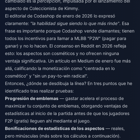
cambiado es la
percepción
, impulsada por el lanzamiento del
aspecto de Coleccionista de Kimmy.
El editorial de Codashop de enero de 2026 lo expresó
claramente:
"la habilidad sigue siendo lo que más rinde"
. Esa
frase es importante porque Codashop vende diamantes; tienen
todos los incentivos para llamar a MLBB "P2W" (pagar para
ganar) y no lo hacen. El consenso en Reddit en 2026 refleja
esto: los aspectos son cosméticos y no ofrecen ninguna
ventaja significativa. Un artículo en Medium de enero fue más
allá, calificando la monetización como "centrada en lo
cosmético" y "sin un pay-to-win radical".
Entonces, ¿dónde se desdibuja la línea? En tres puntos que he
identificado tras realizar pruebas:
Progresión de emblemas
— gastar acelera el proceso de
maximizar tu conjunto de emblemas, otorgando ventajas de
estadísticas al inicio de la partida antes de que los jugadores
F2P (gratis) lleguen ahí mediante el juego.
Bonificaciones de estadísticas de los aspectos
— reales,
pero minúsculas (más sobre los cálculos a continuación).