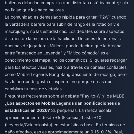
ballenas deberían comprar lo que disfrutan estéticamente; solo
no finjan que los hace mejores.
La comunidad es demasiado rápida para gritar "P2W" cuando
la verdadera barrera para subir de rango es la rotación y el
macrojuego, no las estadísticas. Los debates sobre aspectos
distraen de la mejora de la habilidad. Después de entrenar a
docenas de jugadores Míticos, puedo decirte que la brecha
entre "atascado en Leyenda" y "Mítico cómodo" es el
conocimiento del mapa, no los cosméticos. Si quieres recargar
para los efectos visuales, hazlo a través de canales confiables
como
Mobile Legends Bang Bang descuento de recarga
, pero
hazlo porque te gusta el aspecto, no porque creas que
cambiará tu tasa de victorias.
Preguntas frecuentes sobre el debate "Pay-to-Win" de MLBB
¿Los aspectos en Mobile Legends dan bonificaciones de
estadísticas en 2026?
Sí, pequeñas. La rareza escala
aproximadamente desde +5 (Especial) hasta +10
(Leyenda/Coleccionista) en estadísticas base. En términos de
daño efectivo, eso es aproximadamente un 0.15–0.3%. Real,