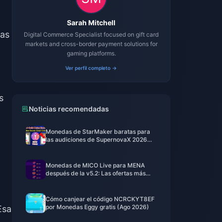
Sarah Mitchell
jas
Digital Commerce Specialist focused on gift card
markets and cross-border payment solutions for
gaming platforms.
Ver perfil completo →
s
Noticias recomendadas
Monedas de StarMaker baratas para
las audiciones de SupernovaX 2026
(12-23% de descuento)
Monedas de MICO Live para MENA
después de la v5.2: Las ofertas más
baratas de 2026
Cómo canjear el código NCRCKYT8EF
por Monedas Eggy gratis (Ago 2026)
Esa