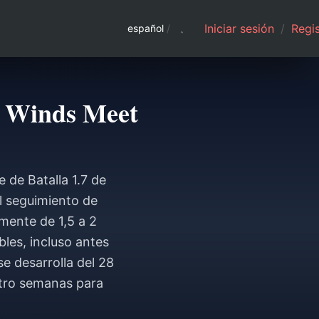
Iniciar sesión
/
Regis
español
/
re Winds Meet
e de Batalla 1.7 de
el seguimiento de
mente de 1,5 a 2
les, incluso antes
e desarrolla del 28
atro semanas para