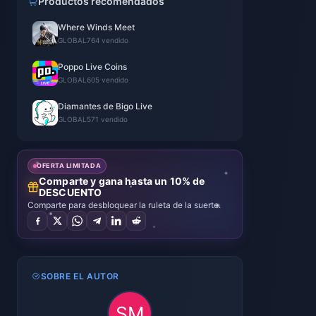
Productos recomendados
Where Winds Meet
GLOBAL
764 vendido
Poppo Live Coins
GLOBAL
605 vendido
Diamantes de Bigo Live
GLOBAL
571 vendido
OFERTA LIMITADA
Comparte y gana hasta un 10% de
DESCUENTO
Comparte para desbloquear la ruleta de la suerte.
SOBRE EL AUTOR