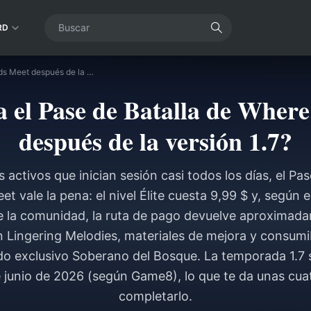
RD
¿Vale la pena el Pase de Batalla de Where Winds Meet después de la versión 1.7?
a el Pase de Batalla de Whe
después de la versión 1.7?
 activos que inician sesión casi todos los días, el Pas
 vale la pena: el nivel Élite cuesta 9,99 $ y, según 
la comunidad, la ruta de pago devuelve aproximada
n Lingering Melodies, materiales de mejora y consumib
do exclusivo Soberano del Bosque. La temporada 1.7 s
 junio de 2026 (según Game8), lo que te da unas cu
completarlo.