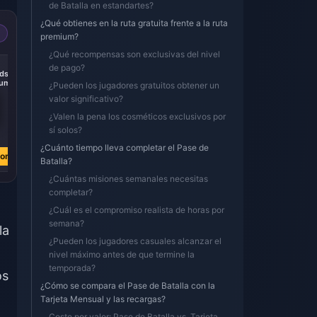
de Batalla en estandartes?
¿Qué obtienes en la ruta gratuita frente a la ruta
premium?
¿Qué recompensas son exclusivas del nivel
-46%
-46%
de pago?
ds
Where Winds
Where Winds
Where Winds
Meet 1800 Echo
Meet Elite Battle
Meet 3000 Echo
¿Pueden los jugadores gratuitos obtener un
s
Beads
Pass
Beads
valor significativo?
¿Valen la pena los cosméticos exclusivos por
€ 23.51
€ 27.80
€ 38.98
sí solos?
€ 43.53
€ 72.12
Comprar ahora
¿Cuánto tiempo lleva completar el Pase de
ora
Comprar ahora
Comprar ahora
Batalla?
¿Cuántas misiones semanales necesitas
completar?
¿Cuál es el compromiso realista de horas por
semana?
la
¿Pueden los jugadores casuales alcanzar el
nivel máximo antes de que termine la
temporada?
os
¿Cómo se compara el Pase de Batalla con la
Tarjeta Mensual y las recargas?
Coste por valor: Pase de Batalla vs. Tarjeta