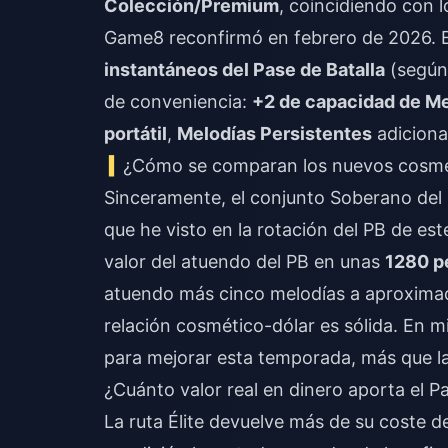
Colección/Premium
, coincidiendo con
Game8 reconfirmó en febrero de 2026. E
instantáneos del Pase de Batalla
(según 
de conveniencia:
+2 de capacidad de M
portátil
,
Melodías Persistentes
adicional
¿Cómo se comparan los nuevos cosmét
Sinceramente, el conjunto Soberano del
que he visto en la rotación del PB de es
valor del atuendo del PB en unas
1280 p
atuendo más cinco melodías a aproximad
relación cosmético-dólar es sólida. En mi
para mejorar esta temporada, más que l
¿Cuánto valor real en dinero aporta el P
La ruta Élite devuelve más de su coste 