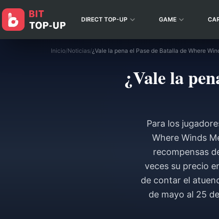
DIRECT TOP-UP
GAME
CA
Inicio
/
Noticias
/
¿Vale la pen
Para los jugadores
Where Winds Meet
recompensas de 
veces su precio e
de contar el atuen
de mayo al 25 de