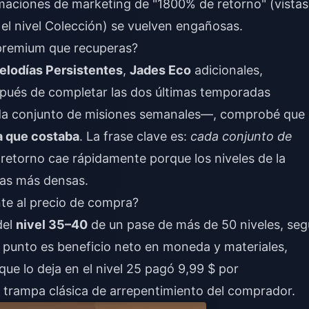
rmaciones de marketing de "1800% de retorno" (vistas
el nivel Colección) se vuelven engañosas.
 premium que recuperas?
elodías Persistentes
,
Jades Eco
adicionales,
spués de completar las dos últimas temporadas
 conjunto de misiones semanales—, comprobé que 
a que costaba
. La frase clave es:
cada conjunto de
tu retorno cae rápidamente porque los niveles de la
as más densas.
nte al precio de compra?
del
nivel 35–40
de un pase de más de 50 niveles, se
 punto es beneficio neto en moneda y materiales,
ue lo deja en el nivel 25 pagó 9,99 $ por
 trampa clásica de arrepentimiento del comprador.