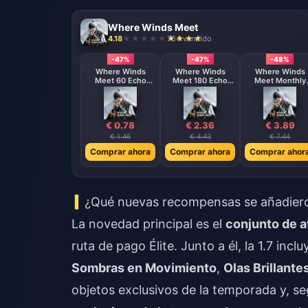
Where Winds Meet
4.18
764 vendido
-47%
-47%
-48%
Where Winds
Where Winds
Where Winds
Meet 60 Echo
Meet 180 Echo
Meet Monthly
Beads
Beads
Pass
€ 0.78
€ 2.36
€ 3.89
€ 1.46
€ 4.43
€ 7.44
Comprar ahora
Comprar ahora
Comprar ahor
¿Qué nuevas recompensas se añadieron
La novedad principal es el
conjunto de 
ruta de pago Élite. Junto a él, la 1.7 i
Sombras en Movimiento
,
Olas Brillante
objetos exclusivos de la temporada y, s