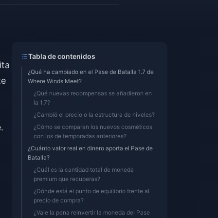
Tabla de contenidos
ita
¿Qué ha cambiado en el Pase de Batalla 1.7 de
te
Where Winds Meet?
¿Qué nuevas recompensas se añadieron en
la 1.7?
¿Cambió el precio o la estructura de niveles?
.
¿Cómo se comparan los nuevos cosméticos
con los de temporadas anteriores?
¿Cuánto valor real en dinero aporta el Pase de
Batalla?
¿Cuál es la cantidad total de moneda
premium que recuperas?
¿Dónde está el punto de equilibrio frente al
precio de compra?
¿Vale la pena reinvertir la moneda del Pase