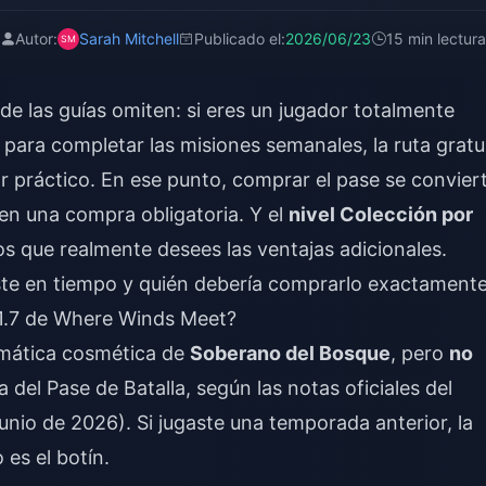
Autor:
Sarah Mitchell
Publicado el:
2026/06/23
15 min lectura
 de las guías omiten: si eres un jugador totalmente
para completar las misiones semanales, la ruta gratu
or práctico. En ese punto, comprar el pase se convier
 en una compra obligatoria. Y el
nivel Colección por
nos que realmente desees las ventajas adicionales.
ste en tiempo y quién debería comprarlo exactamente
 1.7 de Where Winds Meet?
emática cosmética de
Soberano del Bosque
, pero
no
 del Pase de Batalla, según las notas oficiales del
o de 2026). Si jugaste una temporada anterior, la
 es el botín.