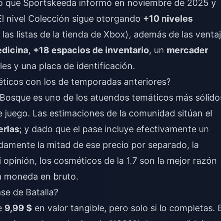
 lo que Sportskeeda informó en noviembre de 2025 y
l nivel Colección sigue otorgando
+10 niveles
las listas de la tienda de Xbox), además de las venta
edicina
,
+18 espacios de inventario
, un
mercader
es y una placa de identificación.
icos con los de temporadas anteriores?
 Bosque es uno de los atuendos temáticos más sólido
te juego. Las estimaciones de la comunidad sitúan el
erlas
; y dado que el pase incluye efectivamente un
amente la mitad de ese precio por separado, la
 opinión, los cosméticos de la 1.7 son la mejor razón
a moneda en bruto.
ase de Batalla?
de
9,99 $
en valor tangible, pero solo si lo completas. 