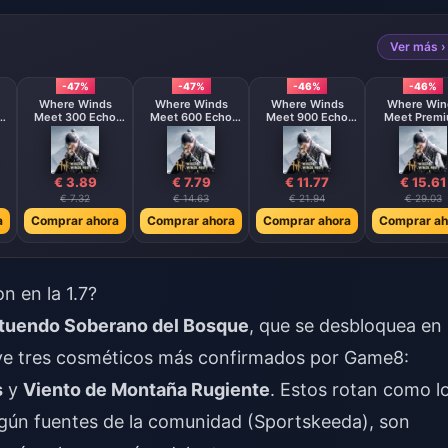
Ver más ›
-47%
-47%
-46%
-46%
Where Winds
Where Winds
Where Winds
Where Win
Meet 300 Echo
Meet 600 Echo
Meet 900 Echo
Meet Premium
Beads
Beads
Beads
Battle Pas
€ 3.89
€ 7.79
€ 11.77
€ 15.61
€ 7.32
€ 14.63
€ 21.94
€ 29.03
a
Comprar ahora
Comprar ahora
Comprar ahora
Comprar ah
 en la 1.7?
atuendo Soberano del Bosque
, que se desbloquea en 
ncluye tres cosméticos más confirmados por Game8:
s
y
Viento de Montaña Rugiente
. Estos rotan como l
egún fuentes de la comunidad (Sportskeeda), son