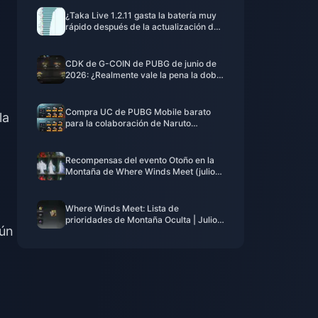
¿Taka Live 1.2.11 gasta la batería muy
rápido después de la actualización de
julio de 2026? Causas y soluciones
CDK de G-COIN de PUBG de junio de
2026: ¿Realmente vale la pena la doble
promo de $91.43?
Compra UC de PUBG Mobile barato
la
para la colaboración de Naruto
Shippuden (julio de 2026): costes,
mejores paquetes y recarga segura
Recompensas del evento Otoño en la
Montaña de Where Winds Meet (julio
de 2026): lista completa, moneda y
prioridad
Where Winds Meet: Lista de
prioridades de Montaña Oculta | Julio
gún
de 2026