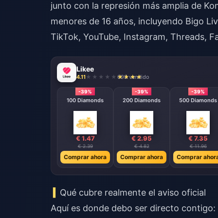
junto con la represión más amplia de Kom
menores de 16 años, incluyendo Bigo Li
TikTok, YouTube, Instagram, Threads, F
Likee
4.11
698 vendido
-39%
-39%
-39%
100 Diamonds
200 Diamonds
500 Diamonds
€ 1.47
€ 2.95
€ 7.35
€ 2.39
€ 4.82
€ 11.96
Comprar ahora
Comprar ahora
Comprar ahor
Qué cubre realmente el aviso oficial
Aquí es donde debo ser directo contigo: 