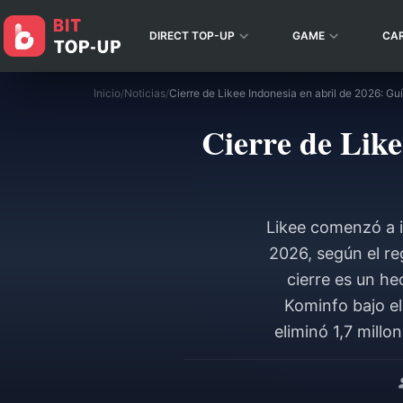
DIRECT TOP-UP
GAME
CA
Inicio
/
Noticias
/
Cierre de Like
Likee comenzó a i
2026, según el reg
cierre es un he
Kominfo bajo el
eliminó 1,7 mill