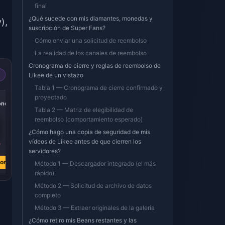
final
¿Qué sucede con mis diamantes, monedas y
),
suscripción de Super Fans?
Cómo enviar una solicitud de reembolso
La realidad de los canales de reembolso
Cronograma de cierre y reglas de reembolso de
Likee de un vistazo
Tabla 1 — Cronograma de cierre confirmado y
-39%
proyectado
onds
20000 Diamonds
Tabla 2 — Matriz de elegibilidad de
reembolso (comportamiento esperado)
¿Cómo hago una copia de seguridad de mis
vídeos de Likee antes de que cierren los
4
€ 294.28
servidores?
€ 480.66
ora
Comprar ahora
Método 1 — Descargador integrado (el más
rápido)
Método 2 — Solicitud de archivo de datos
completo
Método 3 — Extraer originales de la galería
¿Cómo retiro mis Beans restantes y las