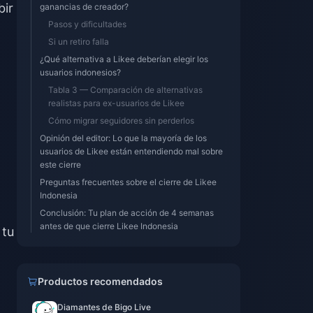
bir
ganancias de creador?
Pasos y dificultades
Si un retiro falla
¿Qué alternativa a Likee deberían elegir los
usuarios indonesios?
Tabla 3 — Comparación de alternativas
realistas para ex-usuarios de Likee
Cómo migrar seguidores sin perderlos
Opinión del editor: Lo que la mayoría de los
usuarios de Likee están entendiendo mal sobre
este cierre
Preguntas frecuentes sobre el cierre de Likee
Indonesia
Conclusión: Tu plan de acción de 4 semanas
antes de que cierre Likee Indonesia
 tu
Productos recomendados
Diamantes de Bigo Live