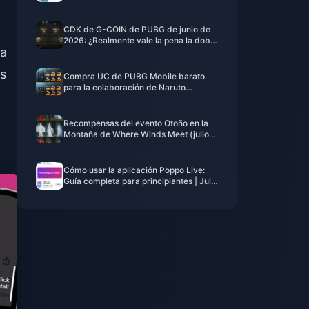
julio de 2026? Causas y soluciones
CDK de G-COIN de PUBG de junio de
2026: ¿Realmente vale la pena la doble
na
promo de $91.43?
es
Compra UC de PUBG Mobile barato
para la colaboración de Naruto
Shippuden (julio de 2026): costes,
mejores paquetes y recarga segura
Recompensas del evento Otoño en la
Montaña de Where Winds Meet (julio
de 2026): lista completa, moneda y
prioridad
Cómo usar la aplicación Poppo Live:
Guía completa para principiantes | Julio
de 2026