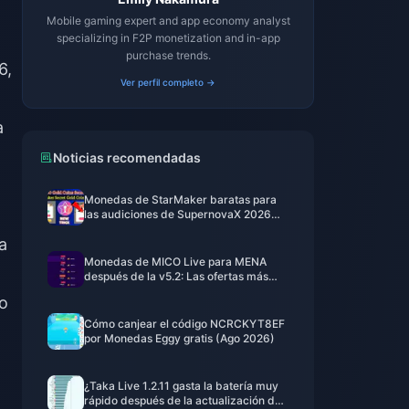
Mobile gaming expert and app economy analyst
specializing in F2P monetization and in-app
purchase trends.
6,
Ver perfil completo →
a
Noticias recomendadas
Monedas de StarMaker baratas para
las audiciones de SupernovaX 2026
(12-23% de descuento)
a
Monedas de MICO Live para MENA
después de la v5.2: Las ofertas más
baratas de 2026
do
Cómo canjear el código NCRCKYT8EF
por Monedas Eggy gratis (Ago 2026)
¿Taka Live 1.2.11 gasta la batería muy
rápido después de la actualización de