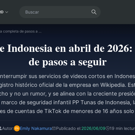
RD
Cierre de Likee Indonesia en abril de 2026: Guía completa de pasos a seguir
e Indonesia en abril de 2026
de pasos a seguir
nterrumpir sus servicios de videos cortos en Indonesia
istro histórico oficial de la empresa en Wikipedia. E
cho y no un rumor, y se alinea con la creciente presió
 marco de seguridad infantil PP Tunas de Indonesia, 
ones de cuentas de TikTok de menores de 16 años solo 
Autor:
Emily Nakamura
Publicado el:
2026/06/09
19 min lectu