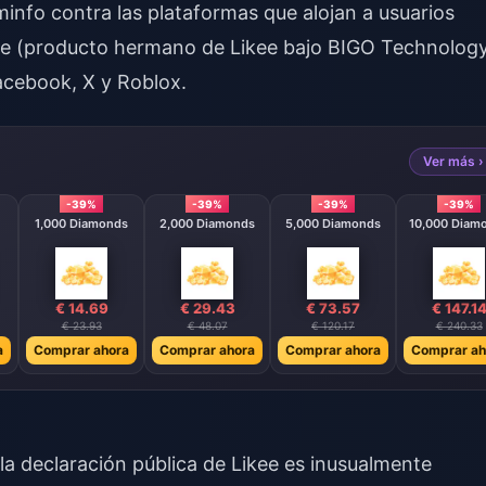
info contra las plataformas que alojan a usuarios
ve (producto hermano de Likee bajo BIGO Technology
acebook, X y Roblox.
Ver más ›
-39%
-39%
-39%
-39%
1,000 Diamonds
2,000 Diamonds
5,000 Diamonds
10,000 Diam
€ 14.69
€ 29.43
€ 73.57
€ 147.1
€ 23.93
€ 48.07
€ 120.17
€ 240.33
a
Comprar ahora
Comprar ahora
Comprar ahora
Comprar ah
la declaración pública de Likee es inusualmente