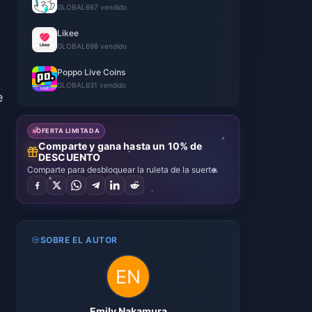
GLOBAL
667 vendido
Likee
GLOBAL
698 vendido
Poppo Live Coins
GLOBAL
631 vendido
e
OFERTA LIMITADA
Comparte y gana hasta un 10% de
DESCUENTO
Comparte para desbloquear la ruleta de la suerte.
SOBRE EL AUTOR
Emily Nakamura