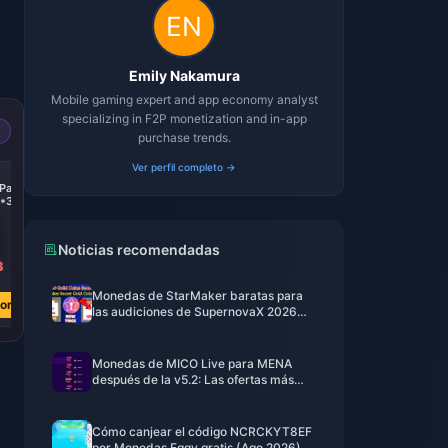
Emily Nakamura
Mobile gaming expert and app economy analyst
specializing in F2P monetization and in-app
purchase trends.
Ver perfil completo →
-74%
-74%
-74%
Pack
Any $999.99 Pack
KingShot
Standard ALL-IN-ONE
*3)
4.99+9.99+19.99+49.99+99.99*4
2(4.99$+9.99$+19.99$+49.99$+99.99$)
Noticias recomendadas
3
€ 674.08
€ 323.49
€ 124.67
€ 2597.16
€ 1246.39
€ 480.35
Monedas de StarMaker baratas para
ora
Comprar ahora
Comprar ahora
Comprar ahora
las audiciones de SupernovaX 2026
(12-23% de descuento)
Monedas de MICO Live para MENA
después de la v5.2: Las ofertas más
baratas de 2026
Cómo canjear el código NCRCKYT8EF
por Monedas Eggy gratis (Ago 2026)