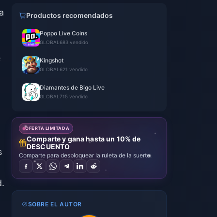
a
Productos recomendados
Poppo Live Coins
GLOBAL
683 vendido
s
Kingshot
GLOBAL
621 vendido
Diamantes de Bigo Live
GLOBAL
715 vendido
OFERTA LIMITADA
Comparte y gana hasta un 10% de
DESCUENTO
s
Comparte para desbloquear la ruleta de la suerte.
d.
SOBRE EL AUTOR