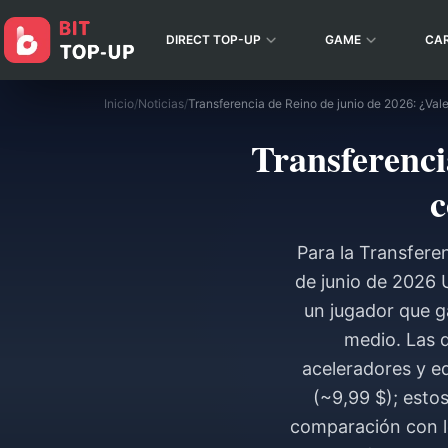
DIRECT TOP-UP
GAME
CA
Inicio
/
Noticias
/
Transferenci
c
Para la Transfere
de junio de 2026 U
un jugador que g
medio. Las 
aceleradores y e
(~9,99 $); esto
comparación con lo