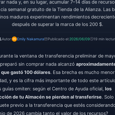
r nada y, en su lugar, acumular 7–14 días de recurs
cia semanal gratuito de la Tienda de la Alianza. Las b
einos maduros experimentan rendimientos decreciente
después de superar la marca de los 200 $.
Autor:
Emily Nakamura
Publicado el:
2026/06/09
19 min lectu
urante la ventana de transferencia preliminar de may
e preparó sin comprar nada alcanzó
aproximadament
r que gastó 100 dólares
. Esa brecha es mucho menor
ad, y es la cifra más importante de todo este artícul
s guías omiten: según el Centro de Ayuda oficial,
los
cción de tu Almacén se pierden al transferirse
. Solo
uete previo a la transferencia que estés considerand
unio de 2026 cambia tanto el valor de los recursos?