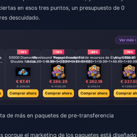
aciertas en esos tres puntos, un presupuesto de 0
res descuidado.
Ver más ›
-74%
-74%
-49%
-74%
s
50000 Diamonds
Wavebound Voyage Bundle Full
Paquete completo de recursos de Elysium Quest
Any $499.99 
(Double for the
Set(4.99*5+9.99*5+19.99*5+49.99*5)
(0.99*1+2.99*1+4.99*1+9.99*1+19.99*1+49.99*1+99.99
First Deposit)
€ 67.41
€ 286.35
€ 262.16
€ 337.0
€ 259.69
€ 1103.29
€ 515.14
€ 1298.57
a
Comprar ahora
Comprar ahora
Comprar ahora
Comprar ah
sta de más en paquetes de pre-transferencia
s porque el marketing de los paquetes está diseñado