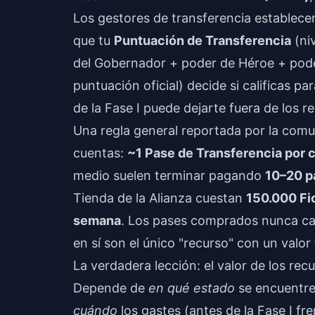
Los gestores de transferencia establecen 
que tu
Puntuación de Transferencia
(ni
del Gobernador + poder de Héroe + pode
puntuación oficial) decide si calificas 
de la Fase I puede dejarte fuera de los r
Una regla general reportada por la com
cuentas:
~1 Pase de Transferencia por 
medio suelen terminar pagando
10–20 p
Tienda de la Alianza cuestan
150.000 Fi
semana
. Los pases comprados nunca cad
en sí son el único "recurso" con un valor
La verdadera lección: el valor de los re
Depende de
en qué estado
se encuentre
cuándo
los gastes (antes de la Fase I fr