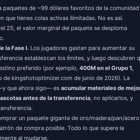
paquetes de ~99 dólares favoritos de la comunidad
que tienes colas activas ilimitadas. No es así.
vel 25, el valor marginal del paquete se desploma
o.
 la Fase I.
Los jugadores gastan para aumentar su
ferencia establezcan los límites, y luego descubren 
estino preferido (por ejemplo,
400M en el Grupo 1,
o de kingshotoptimizer.com de junio de 2026). La
—y que ahora sigo— es
acumular materiales de mejo
scotas antes de la transferencia
,
no
aplicarlos, y
ransferencia.
mprar un paquete gigante de oro/madera/pan/acero 
 patrón de compra posible. Todo lo que supere la
almente al mudarse.