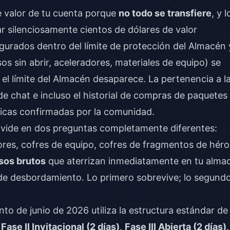
e valor de tu cuenta porque
no todo se transfiere
, y l
 silenciosamente cientos de dólares de valor
egurados dentro del límite de protección del Almacén 
sos sin abrir, aceleradores, materiales de equipo) se
 el límite del Almacén desaparece. La pertenencia a l
l de chat e incluso el historial de compras de paquetes
nicas confirmadas por la comunidad.
ivide en dos preguntas completamente diferentes:
res, cofres de equipo, cofres de fragmentos de hér
sos brutos
que aterrizan inmediatamente en tu alma
 de desbordamiento. Lo primero sobrevive; lo segundo
to de junio de 2026 utiliza la estructura estándar de
,
Fase II Invitacional (2 días)
,
Fase III Abierta (2 días)
.