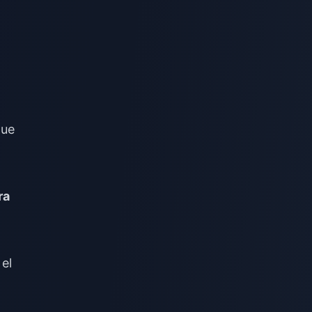
que
ra
el