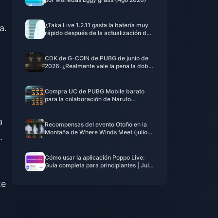
¿Taka Live 1.2.11 gasta la batería muy
a.
rápido después de la actualización de
julio de 2026? Causas y soluciones
CDK de G-COIN de PUBG de junio de
2026: ¿Realmente vale la pena la doble
promo de $91.43?
Compra UC de PUBG Mobile barato
para la colaboración de Naruto
Shippuden (julio de 2026): costes,
mejores paquetes y recarga segura
a
Recompensas del evento Otoño en la
Montaña de Where Winds Meet (julio
.
de 2026): lista completa, moneda y
prioridad
Cómo usar la aplicación Poppo Live:
Guía completa para principiantes | Julio
de 2026
te