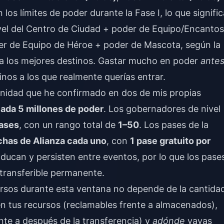
los límites de poder durante la Fase I, lo que signific
vel del Centro de Ciudad + poder de Equipo/Encantos
r de Equipo de Héroe + poder de Mascota, según la
para los mejores destinos. Gastar mucho en poder
ante
einos a los que realmente querías entrar.
unidad que he confirmado en dos de mis propias
cada 5 millones de poder
. Los gobernadores de nivel
ases
, con un rango total de
1–50
. Los pases de la
chas de Alianza cada uno
, con
1 pase gratuito por
ucan y persisten entre eventos, por lo que los pase
 transferible permanente.
cursos durante esta ventana no depende de la cantida
n tus recursos (reclamables frente a almacenados),
ente a después de la transferencia) y
adónde
vayas