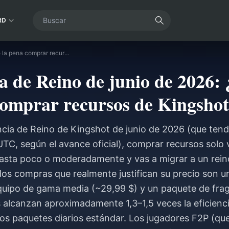
RD
Transferencia de Reino de junio de 2026: ¿Vale la pena comprar recursos de Kingshot?
a de Reino de junio de 2026: 
omprar recursos de Kingsho
ncia de Reino de Kingshot de junio de 2026 (que tendrá
TC, según el avance oficial), comprar recursos solo v
asta poco o moderadamente y vas a migrar a un reino
dos compras que realmente justifican su precio son u
quipo de gama media (~29,99 $) y un paquete de fr
s alcanzan aproximadamente 1,3–1,5 veces la eficienc
s paquetes diarios estándar. Los jugadores F2P (qu