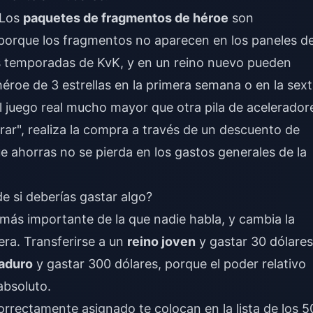
 Los
paquetes de fragmentos de héroe
son
 porque los fragmentos no aparecen en los paneles d
as temporadas de KvK, y en un reino nuevo pueden
héroe de 3 estrellas en la primera semana o en la sext
 juego real mucho mayor que otra pila de acelerador
prar", realiza la compra a través de un
descuento de
e ahorras no se pierda en los gastos generales de la
e si deberías gastar algo?
e más importante de la que nadie habla, y cambia la
era. Transferirse a un
reino joven
y gastar 30 dólares
aduro
y gastar 300 dólares, porque el poder relativo
absoluto.
orrectamente asignado te colocan en la lista de los 5