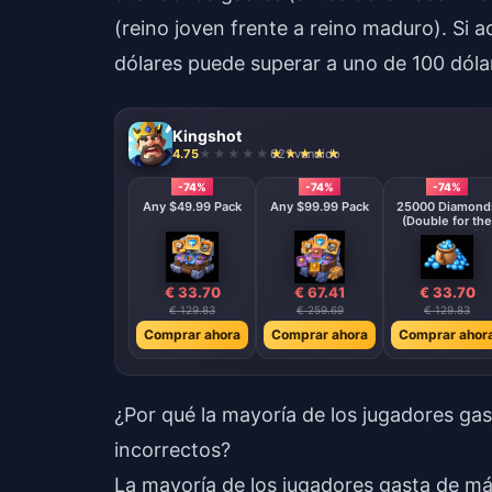
(reino joven frente a reino maduro). Si 
dólares puede superar a uno de 100 dóla
Kingshot
4.75
621 vendido
-74%
-74%
-74%
Any $49.99 Pack
Any $99.99 Pack
25000 Diamond
(Double for the
First Deposit)
€ 33.70
€ 67.41
€ 33.70
€ 129.83
€ 259.69
€ 129.83
Comprar ahora
Comprar ahora
Comprar ahor
¿Por qué la mayoría de los jugadores ga
incorrectos?
La mayoría de los jugadores gasta de má