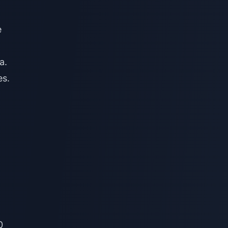
e
a.
es.
0