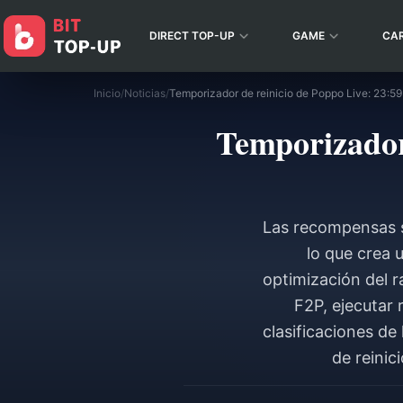
DIRECT TOP-UP
GAME
CA
Inicio
/
Noticias
/
Temporizador
Las recompensas s
lo que crea 
optimización del 
F2P, ejecutar 
clasificaciones de
de reinic