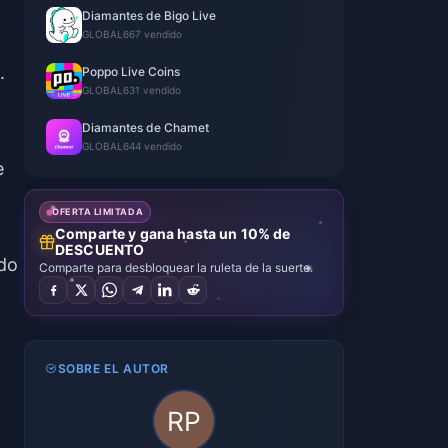
Diamantes de Bigo Live
GLOBAL
667 vendido
.
Poppo Live Coins
GLOBAL
631 vendido
Diamantes de Chamet
GLOBAL
644 vendido
e
OFERTA LIMITADA
Comparte y gana hasta un 10% de
DESCUENTO
ido
Comparte para desbloquear la ruleta de la suerte.
SOBRE EL AUTOR