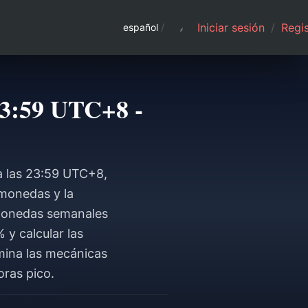
Iniciar sesión
/
Regis
español
/
23:59 UTC+8 -
a las 23:59 UTC+8,
 monedas y la
 monedas semanales
 y calcular las
omina las mecánicas
oras pico.