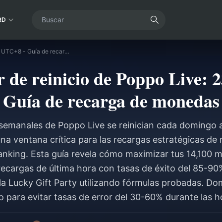
RD
Temporizador de reinicio de Poppo Live: 23:59 UTC+8 - Guía de recarga de monedas
 de reinicio de Poppo Live: 
Guía de recarga de monedas
emanales de Poppo Live se reinician cada domingo 
una ventana crítica para las recargas estratégicas de
ranking. Esta guía revela cómo maximizar tus 14,100
recargas de última hora con tasas de éxito del 85-90%
 la Lucky Gift Party utilizando fórmulas probadas. D
io para evitar tasas de error del 30-60% durante las h