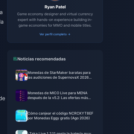
Ryan Patel
ta
Game economy designer and virtual currency
expert with hands-on experience building in-
la
game economies for MMO and mobile titles.
Ver perfil completo →
Noticias recomendadas
Monedas de StarMaker baratas para
las audiciones de SupernovaX 2026
(12-23% de descuento)
Monedas de MICO Live para MENA
de
después de la v5.2: Las ofertas más
baratas de 2026
Cómo canjear el código NCRCKYT8EF
por Monedas Eggy gratis (Ago 2026)
¿Taka Live 1.2.11 gasta la batería muy