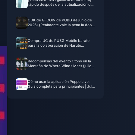
rápido después de la actualización de
julio de 2026? Causas y soluciones
CDK de G-COIN de PUBG de junio de
2026: ¿Realmente vale la pena la doble
promo de $91.43?
Compra UC de PUBG Mobile barato
para la colaboración de Naruto
Shippuden (julio de 2026): costes,
mejores paquetes y recarga segura
Recompensas del evento Otoño en la
Montaña de Where Winds Meet (julio
de 2026): lista completa, moneda y
prioridad
Cómo usar la aplicación Poppo Live:
Guía completa para principiantes | Julio
de 2026