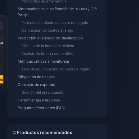
Protocolos de emergencia
Matemáticas de clasificación de la Lucky Gift
Party
Fórmula de cálculo del valor del regalo
Conversión de puntos a rango
Predicción avanzada de clasificación
-50%
-50%
-50%
edas
252000 Monedas
430000 monedas
870000 monedas
Cálculo de la inversión mínima
Análisis de brecha competitiva
Métricas críticas a monitorear
€ 20.60
€ 35.14
€ 71.10
Tasa de acumulación de valor de regalo
€ 41.23
€ 70.36
€ 142.35
Mitigación de riesgos
ora
Comprar ahora
Comprar ahora
Comprar ahora
Consejos de expertos
Gestión del presupuesto
Herramientas y recursos
Preguntas frecuentes (FAQ)
Productos recomendados