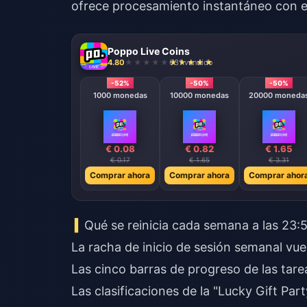
ofrece procesamiento instantáneo con en
Poppo Live Coins
4.80
631 vendido
-52%
-50%
-50%
1000 monedas
10000 monedas
20000 moneda
€ 0.08
€ 0.82
€ 1.65
€ 0.17
€ 1.65
€ 3.31
Comprar ahora
Comprar ahora
Comprar ahor
Qué se reinicia cada semana a las 23
La racha de inicio de sesión semanal vuel
Las cinco barras de progreso de las tare
Las clasificaciones de la "Lucky Gift Par