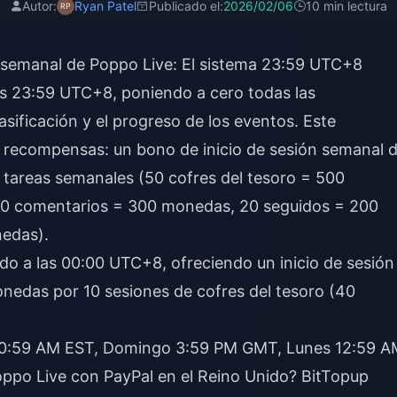
Autor:
Ryan Patel
Publicado el:
2026/02/06
10 min lectura
o semanal de Poppo Live: El sistema 23:59 UTC+8
as 23:59 UTC+8, poniendo a cero todas las
sificación y el progreso de los eventos. Este
e recompensas: un bono de inicio de sesión semanal 
areas semanales (50 cofres del tesoro = 500
0 comentarios = 300 monedas, 20 seguidos = 200
edas).
rado a las 00:00 UTC+8, ofreciendo un inicio de sesión
nedas por 10 sesiones de cofres del tesoro (40
 10:59 AM EST, Domingo 3:59 PM GMT, Lunes 12:59 A
po Live con PayPal en el Reino Unido
? BitTopup