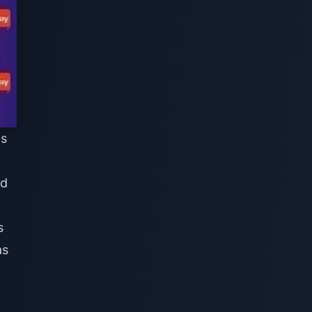
as
ad
s
as