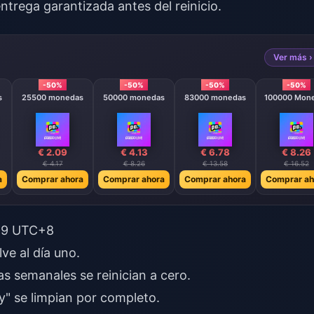
trega garantizada antes del reinicio.
Ver más ›
-50%
-50%
-50%
-50%
s
25500 monedas
50000 monedas
83000 monedas
100000 Mon
€ 2.09
€ 4.13
€ 6.78
€ 8.26
€ 4.17
€ 8.26
€ 13.58
€ 16.52
a
Comprar ahora
Comprar ahora
Comprar ahora
Comprar ah
:59 UTC+8
ve al día uno.
as semanales se reinician a cero.
ty" se limpian por completo.