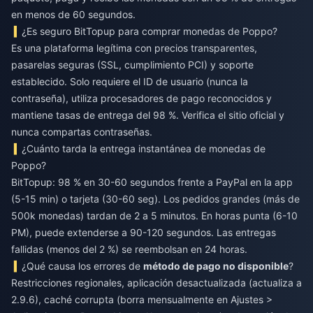
en menos de 60 segundos.
¿Es seguro BitTopup para comprar monedas de Poppo?
Es una plataforma legítima con precios transparentes,
pasarelas seguras (SSL, cumplimiento PCI) y soporte
establecido. Solo requiere el ID de usuario (nunca la
contraseña), utiliza procesadores de pago reconocidos y
mantiene tasas de entrega del 98 %. Verifica el sitio oficial y
nunca compartas contraseñas.
¿Cuánto tarda la entrega instantánea de monedas de
Poppo?
BitTopup: 98 % en 30-60 segundos frente a PayPal en la app
(5-15 min) o tarjeta (30-60 seg). Los pedidos grandes (más de
500k monedas) tardan de 2 a 5 minutos. En horas punta (6-10
PM), puede extenderse a 90-120 segundos. Las entregas
fallidas (menos del 2 %) se reembolsan en 24 horas.
¿Qué causa los errores de
método de pago no disponible
?
Restricciones regionales, aplicación desactualizada (actualiza a
2.9.6), caché corrupta (borra mensualmente en Ajustes >