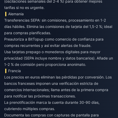
(oscilaciones semanales del 2-4 %) para obtener mejores
tarifas si no es urgente.
Alemania
Transferencias SEPA: sin comisiones, procesamiento en 1-2
días hábiles. Elimina las comisiones de tarjeta del 1,5-2 %; ideal
para compras planificadas.
Preautoriza a BitTopup como comercio de confianza para
compras recurrentes y así evitar alertas de fraude.
Usa tarjetas prepago o monederos digitales para mayor
privacidad (SEPA incluye nombre y datos bancarios). Añade un
1-2 % de comisión pero proporciona anonimato.
Francia
Los precios en euros eliminan las pérdidas por conversión. Los
bancos franceses imponen una verificación estricta de
comercios internacionales; llama antes de la primera compra
para notificar las próximas transacciones.
La prenotificación marca la cuenta durante 30-90 días,
cubriendo múltiples compras.
Documenta las compras con capturas de pantalla para