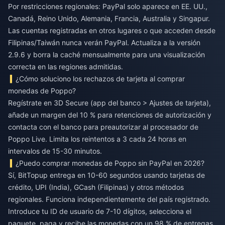
Por restricciones regionales: PayPal solo aparece en EE. UU.,
Canadá, Reino Unido, Alemania, Francia, Australia y Singapur.
Las cuentas registradas en otros lugares o que acceden desde
Filipinas/Taiwán nunca verán PayPal. Actualiza a la versión
2.9.6 y borra la caché mensualmente para una visualización
correcta en las regiones admitidas.
¿Cómo soluciono los rechazos de tarjeta al comprar
monedas de Poppo?
Regístrate en 3D Secure (app del banco > Ajustes de tarjeta),
añade un margen del 10 % para retenciones de autorización y
contacta con el banco para preautorizar al procesador de
Poppo Live. Limita los reintentos a 3 cada 24 horas en
intervalos de 15-30 minutos.
¿Puedo comprar monedas de Poppo sin PayPal en 2026?
Sí, BitTopup entrega en 10-60 segundos usando tarjetas de
crédito, UPI (India), GCash (Filipinas) y otros métodos
regionales. Funciona independientemente del país registrado.
Introduce tu ID de usuario de 7-10 dígitos, selecciona el
paquete, paga y recibe las monedas con un 98 % de entregas