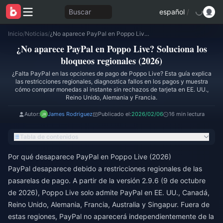
Buscar
español
/
Inicio
/
Noticias
/
¿No aparece PayPal en Poppo Live? Soluciona los bloqueos regionales (2026)
¿No aparece PayPal en Poppo Live? Soluciona los
bloqueos regionales (2026)
¿Falta PayPal en las opciones de pago de Poppo Live? Esta guía explica
las restricciones regionales, diagnostica fallos en los pagos y muestra
cómo comprar monedas al instante sin rechazos de tarjeta en EE. UU.,
Reino Unido, Alemania y Francia.
Autor:
James Rodriguez
Publicado el:
2026/02/06
16 min lectura
Tabla de contenidos
Por qué desaparece PayPal en Poppo Live (2026)
PayPal desaparece debido a restricciones regionales de las
pasarelas de pago. A partir de la versión 2.9.6 (9 de octubre
de 2026), Poppo Live solo admite PayPal en EE. UU., Canadá,
Reino Unido, Alemania, Francia, Australia y Singapur. Fuera de
estas regiones, PayPal no aparecerá independientemente de la