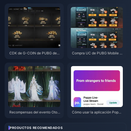
tis (Ago 2026)
tualización de julio de 2026? C
ausas y soluciones
CDK de G-COIN de PUBG de j
Compra UC de PUBG Mobile b
unio de 2026: ¿Realmente vale
arato para la colaboración de
la pena la doble promo de $91.
Naruto Shippuden (julio de 202
43?
6): costes, mejores paquetes y
recarga segura
Recompensas del evento Otoñ
Cómo usar la aplicación Poppo
o en la Montaña de Where Win
Live: Guía completa para princi
ds Meet (julio de 2026): lista co
piantes | Julio de 2026
mpleta, moneda y prioridad
PRODUCTOS RECOMENDADOS