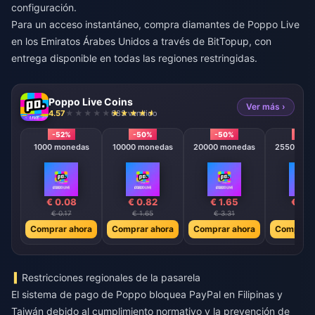
configuración.
Para un acceso instantáneo,
compra diamantes de Poppo Live
en los Emiratos Árabes Unidos
a través de BitTopup, con
entrega disponible en todas las regiones restringidas.
Poppo Live Coins
Ver más ›
4.57
683 vendido
-52%
-50%
-50%
-50
1000 monedas
10000 monedas
20000 monedas
25500 mo
€ 0.08
€ 0.82
€ 1.65
€ 2.
€ 0.17
€ 1.65
€ 3.31
€ 4.1
Comprar ahora
Comprar ahora
Comprar ahora
Comprar 
Restricciones regionales de la pasarela
El sistema de pago de Poppo bloquea PayPal en Filipinas y
Taiwán debido al cumplimiento normativo y la prevención de