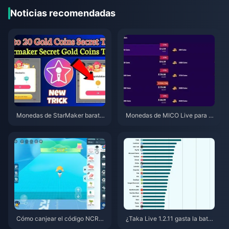
Noticias recomendadas
Monedas de StarMaker barata
Monedas de MICO Live para M
s para las audiciones de Super
ENA después de la v5.2: Las of
novaX 2026 (12-23% de descu
ertas más baratas de 2026
ento)
Cómo canjear el código NCRC
¿Taka Live 1.2.11 gasta la bater
KYT8EF por Monedas Eggy gra
ía muy rápido después de la ac