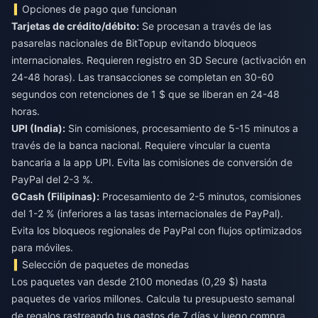
Opciones de pago que funcionan
Tarjetas de crédito/débito:
Se procesan a través de las
pasarelas nacionales de BitTopup evitando bloqueos
internacionales. Requieren registro en 3D Secure (activación en
24-48 horas). Las transacciones se completan en 30-60
segundos con retenciones de 1 $ que se liberan en 24-48
horas.
UPI (India):
Sin comisiones, procesamiento de 5-15 minutos a
través de la banca nacional. Requiere vincular la cuenta
bancaria a la app UPI. Evita las comisiones de conversión de
PayPal del 2-3 %.
GCash (Filipinas):
Procesamiento de 2-5 minutos, comisiones
del 1-2 % (inferiores a las tasas internacionales de PayPal).
Evita los bloqueos regionales de PayPal con flujos optimizados
para móviles.
Selección de paquetes de monedas
Los paquetes van desde 2100 monedas (0,29 $) hasta
paquetes de varios millones. Calcula tu presupuesto semanal
de regalos rastreando tus gastos de 7 días y luego compra