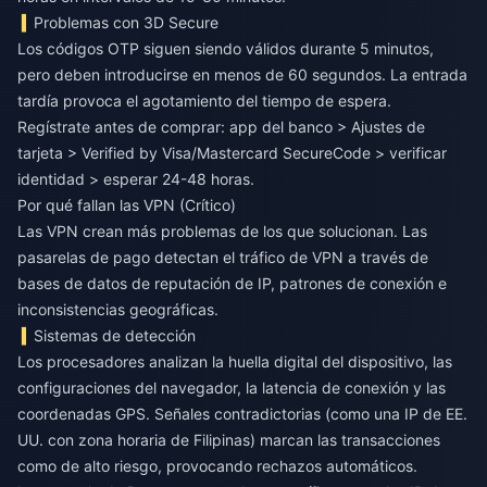
Problemas con 3D Secure
Los códigos OTP siguen siendo válidos durante 5 minutos,
pero deben introducirse en menos de 60 segundos. La entrada
tardía provoca el agotamiento del tiempo de espera.
Regístrate antes de comprar: app del banco > Ajustes de
tarjeta > Verified by Visa/Mastercard SecureCode > verificar
identidad > esperar 24-48 horas.
Por qué fallan las VPN (Crítico)
Las VPN crean más problemas de los que solucionan. Las
pasarelas de pago detectan el tráfico de VPN a través de
bases de datos de reputación de IP, patrones de conexión e
inconsistencias geográficas.
Sistemas de detección
Los procesadores analizan la huella digital del dispositivo, las
configuraciones del navegador, la latencia de conexión y las
coordenadas GPS. Señales contradictorias (como una IP de EE.
UU. con zona horaria de Filipinas) marcan las transacciones
como de alto riesgo, provocando rechazos automáticos.