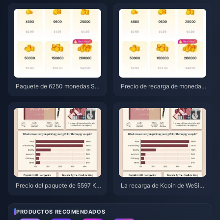
de 0,75 $ (Revisión de precios
e solución y recuperación de ju
de junio de 2026)
nio de 2026
Paquete de 6250 monedas SU
Precio de recarga de monedas
GO a $3.77 en revendedores:
SUGO en junio de 2026: ¿es re
¿Vale la pena? (junio de 2026)
almente más barato un revend
edor que el oficial?
Precio del paquete de 5597 Kc
La recarga de Kcoin de WeSing
oins de WeSing tras el aumento
más barata tras la subida de pr
del 5,5%: Análisis detallado de l
ecios del 5,5% en 2026: matem
a v8.2 (2026)
áticas reales, canales probado
PRODUCTOS RECOMENDADOS
s y veredicto