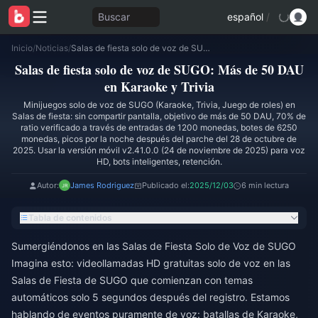
Buscar
español
/
Inicio
/
Noticias
/
Salas de fiesta solo de voz de SUGO: Más de 50 DAU en Karaoke y Trivia
Salas de fiesta solo de voz de SUGO: Más de 50 DAU
en Karaoke y Trivia
Minijuegos solo de voz de SUGO (Karaoke, Trivia, Juego de roles) en
Salas de fiesta: sin compartir pantalla, objetivo de más de 50 DAU, 70% de
ratio verificado a través de entradas de 1200 monedas, botes de 6250
monedas, picos por la noche después del parche del 28 de octubre de
2025. Usar la versión móvil v2.41.0.0 (24 de noviembre de 2025) para voz
HD, bots inteligentes, retención.
Autor:
James Rodriguez
Publicado el:
2025/12/03
6 min lectura
Tabla de contenidos
Sumergiéndonos en las Salas de Fiesta Solo de Voz de SUGO
Imagina esto: videollamadas HD gratuitas solo de voz en las
Salas de Fiesta de SUGO que comienzan con temas
automáticos solo 5 segundos después del registro. Estamos
hablando de eventos puramente de voz: batallas de Karaoke,