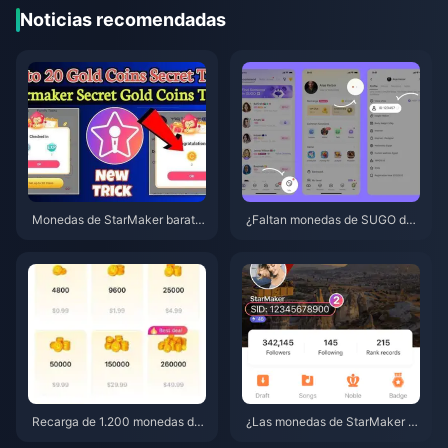
Noticias recomendadas
Monedas de StarMaker barata
¿Faltan monedas de SUGO des
s para las audiciones de Super
pués de una recarga? Solución
novaX 2026 (12-23% de descu
alo y evita baneos en 2026
ento)
Recarga de 1.200 monedas de
¿Las monedas de StarMaker n
SUGO a precio de distribuidor
o llegaron tras el pago? Guía d