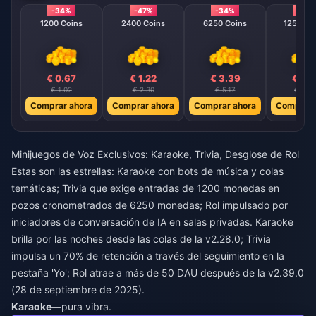
-34%
-47%
-34%
-40
1200 Coins
2400 Coins
6250 Coins
12500 C
€ 0.67
€ 1.22
€ 3.39
€ 6.
€ 1.02
€ 2.30
€ 5.17
€ 10.3
Comprar ahora
Comprar ahora
Comprar ahora
Comprar 
Minijuegos de Voz Exclusivos: Karaoke, Trivia, Desglose de Rol
Estas son las estrellas: Karaoke con bots de música y colas
temáticas; Trivia que exige entradas de 1200 monedas en
pozos cronometrados de 6250 monedas; Rol impulsado por
iniciadores de conversación de IA en salas privadas. Karaoke
brilla por las noches desde las colas de la v2.28.0; Trivia
impulsa un 70% de retención a través del seguimiento en la
pestaña 'Yo'; Rol atrae a más de 50 DAU después de la v2.39.0
(28 de septiembre de 2025).
Karaoke
—pura vibra.