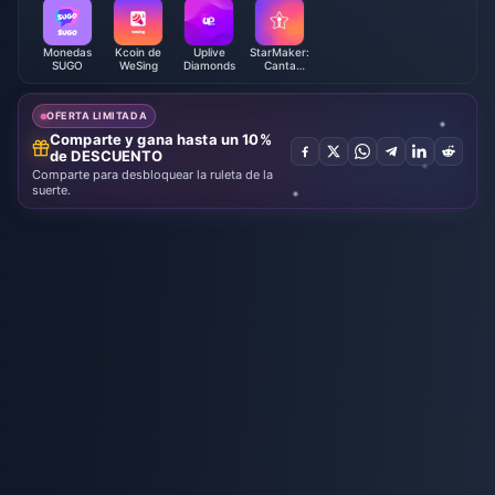
Monedas
Kcoin de
Uplive
StarMaker:
SUGO
WeSing
Diamonds
Canta
Karaoke
Monedas
OFERTA LIMITADA
Comparte y gana hasta un 10%
de DESCUENTO
Comparte para desbloquear la ruleta de la
suerte.