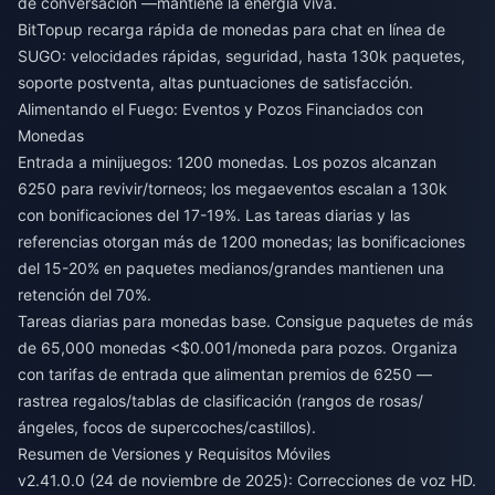
de conversación —mantiene la energía viva.
BitTopup
recarga rápida de monedas para chat en línea de
SUGO
: velocidades rápidas, seguridad, hasta 130k paquetes,
soporte postventa, altas puntuaciones de satisfacción.
Alimentando el Fuego: Eventos y Pozos Financiados con
Monedas
Entrada a minijuegos: 1200 monedas. Los pozos alcanzan
6250 para revivir/torneos; los megaeventos escalan a 130k
con bonificaciones del 17-19%. Las tareas diarias y las
referencias otorgan más de 1200 monedas; las bonificaciones
del 15-20% en paquetes medianos/grandes mantienen una
retención del 70%.
Tareas diarias para monedas base. Consigue paquetes de más
de 65,000 monedas <$0.001/moneda para pozos. Organiza
con tarifas de entrada que alimentan premios de 6250 —
rastrea regalos/tablas de clasificación (rangos de rosas/
ángeles, focos de supercoches/castillos).
Resumen de Versiones y Requisitos Móviles
v2.41.0.0 (24 de noviembre de 2025): Correcciones de voz HD.