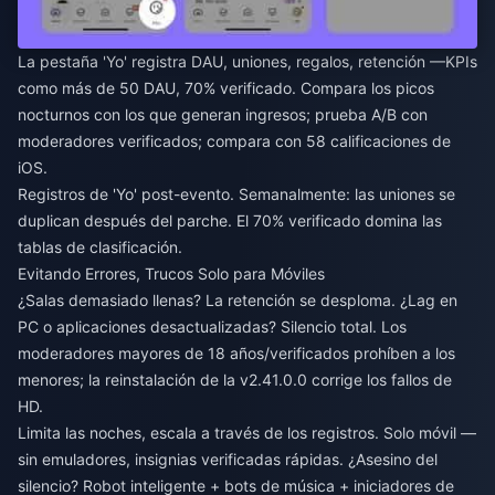
La pestaña 'Yo' registra DAU, uniones, regalos, retención —KPIs
como más de 50 DAU, 70% verificado. Compara los picos
nocturnos con los que generan ingresos; prueba A/B con
moderadores verificados; compara con 58 calificaciones de
iOS.
Registros de 'Yo' post-evento. Semanalmente: las uniones se
duplican después del parche. El 70% verificado domina las
tablas de clasificación.
Evitando Errores, Trucos Solo para Móviles
¿Salas demasiado llenas? La retención se desploma. ¿Lag en
PC o aplicaciones desactualizadas? Silencio total. Los
moderadores mayores de 18 años/verificados prohíben a los
menores; la reinstalación de la v2.41.0.0 corrige los fallos de
HD.
Limita las noches, escala a través de los registros. Solo móvil —
sin emuladores, insignias verificadas rápidas. ¿Asesino del
silencio? Robot inteligente + bots de música + iniciadores de