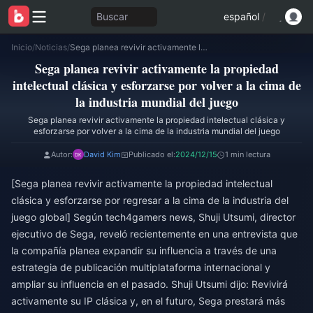
Buscar
español
/
Inicio
/
Noticias
/
Sega planea revivir activamente la propiedad intelectual clásica y esforzarse por volver a la cima de la industria mundial del juego
Sega planea revivir activamente la propiedad
intelectual clásica y esforzarse por volver a la cima de
la industria mundial del juego
Sega planea revivir activamente la propiedad intelectual clásica y
esforzarse por volver a la cima de la industria mundial del juego
Autor:
David Kim
Publicado el:
2024/12/15
1 min lectura
[Sega planea revivir activamente la propiedad intelectual
clásica y esforzarse por regresar a la cima de la industria del
juego global] Según tech4gamers news, Shuji Utsumi, director
ejecutivo de Sega, reveló recientemente en una entrevista que
la compañía planea expandir su influencia a través de una
estrategia de publicación multiplataforma internacional y
ampliar su influencia en el pasado. Shuji Utsumi dijo: Revivirá
activamente su IP clásica y, en el futuro, Sega prestará más