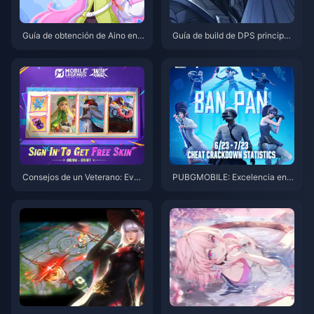
Guía de obtención de Aino en
Guía de build de DPS principal
Genshin Impact: Guía completa
de Phillys en Genshin Impact: L
de tiradas para la versión 6.0
a mejor configuración de equip
o de salida de Electro en la ver
sión 6.0
Consejos de un Veterano: Even
PUBGMOBILE: Excelencia en h
to Wish Fair y Estrategias para
abilidades sobre limpieza BanP
Escalar Héroes en MLBB
an