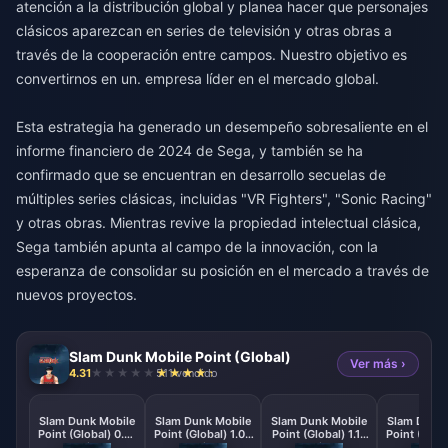
atención a la distribución global y planea hacer que personajes
clásicos aparezcan en series de televisión y otras obras a
través de la cooperación entre campos. Nuestro objetivo es
convertirnos en un. empresa líder en el mercado global.
Esta estrategia ha generado un desempeño sobresaliente en el
informe financiero de 2024 de Sega, y también se ha
confirmado que se encuentran en desarrollo secuelas de
múltiples series clásicas, incluidas "VR Fighters", "Sonic Racing"
y otras obras. Mientras revive la propiedad intelectual clásica,
Sega también apunta al campo de la innovación, con la
esperanza de consolidar su posición en el mercado a través de
nuevos proyectos.
Slam Dunk Mobile Point (Global)
Ver más ›
4.31
511 vendido
Slam Dunk Mobile
Slam Dunk Mobile
Slam Dunk Mobile
Slam Dunk 
Point (Global) 0.41
Point (Global) 1.02
Point (Global) 1.18
Point (Globa
Point
Point
Point
Poin