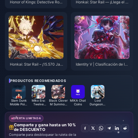
Honor of Kings: Detective Rose
Honkai: Star Rail — ¡Llega el C
Jing y Nuevos Movimientos M
uarto Abismo! ¡Se requieren tre
eta
s equipos! ¡Recompensas dobl
es!
Honkai: Star Rail – ¡15.570 Jad
Identity V | Clasificación de las
e Estelar! ¡Llega la Noticias Xili
Skins Limitadas Secundarias m
an! ¡Banner de la Versión 3.5 C
ás Rápidas: ¿Quién Consiguió s
onfirmado!
u Segunda Limitada Más Rápid
PRODUCTOS RECOMENDADOS
o?
Slam Dunk
Miko Era:
Black Clover
MIKA Chat
Lost
Mobile Point
Twelve
M Summon
Coins
Dungeon：
(Global)
Myths Jade
Pack - ASIA
The Relic
Hunter
Package
OFERTA LIMITADA
Comparte y gana hasta un 10%
de DESCUENTO
Comparte para desbloquear la ruleta de la