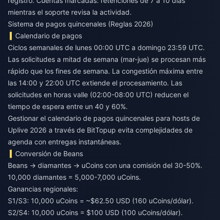
registro. Cuentas marcadas: retenciones de 7 a 10 días
mientras el soporte revisa la actividad.
Sistema de pagos quincenales (Reglas 2026)
Calendario de pagos
Ciclos semanales de lunes 00:00 UTC a domingo 23:59 UTC.
Las solicitudes a mitad de semana (mar-jue) se procesan más
rápido que los fines de semana. La congestión máxima entre
las 14:00 y 22:00 UTC extiende el procesamiento. Las
solicitudes en horas valle (02:00-08:00 UTC) reducen el
tiempo de espera entre un 40 y 60%.
Gestionar el
calendario de pagos quincenales para hosts de
Uplive 2026
a través de BitTopup evita complejidades de
agenda con entregas instantáneas.
Conversión de Beans
Beans → diamantes → uCoins con una comisión del 30-50%.
10,000 diamantes = 5,000-7,000 uCoins.
Ganancias regionales:
S1/S3: 10,000 uCoins = ~$62.50 USD (160 uCoins/dólar).
S2/S4: 10,000 uCoins = $100 USD (100 uCoins/dólar).