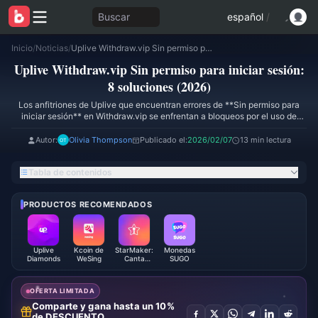
Buscar
español
/
Inicio
/
Noticias
/
Uplive Withdraw.vip Sin permiso para iniciar sesión: 8 soluciones (2026)
Uplive Withdraw.vip Sin permiso para iniciar sesión:
8 soluciones (2026)
Los anfitriones de Uplive que encuentran errores de **Sin permiso para
iniciar sesión** en Withdraw.vip se enfrentan a bloqueos por el uso de
múltiples cuentas, uso de VPN, KYC incompleto o violaciones del Acuerdo
de Usuario. Los locutores establecidos retiran un mínimo de 5,000 uCoins
Autor:
Olivia Thompson
Publicado el:
2026/02/07
13 min lectura
con un procesamiento de 3 a 5 días; los nuevos anfitriones necesitan
10,000 uCoins con plazos de 7 a 10 días. Requisitos: 30 horas de
Tabla de contenidos
transmisión durante más de 15 días, documentos verificados procesados
en 24-72 horas y envíos durante ventanas de baja actividad (02:00-
08:00 UTC).
PRODUCTOS RECOMENDADOS
Uplive
Kcoin de
StarMaker:
Monedas
Diamonds
WeSing
Canta
SUGO
Karaoke
Monedas
OFERTA LIMITADA
Comparte y gana hasta un 10%
de DESCUENTO