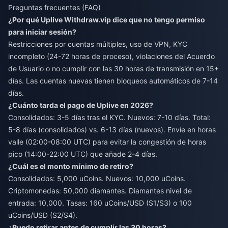
Preguntas frecuentes (FAQ)
¿Por qué Uplive Withdraw.vip dice que no tengo permiso
para iniciar sesión?
Restricciones por cuentas múltiples, uso de VPN, KYC
incompleto (24-72 horas de proceso), violaciones del Acuerdo
de Usuario o no cumplir con las 30 horas de transmisión en 15+
días. Las cuentas nuevas tienen bloqueos automáticos de 7-14
días.
¿Cuánto tarda el pago de Uplive en 2026?
Consolidados: 3-5 días tras el KYC. Nuevos: 7-10 días. Total:
5-8 días (consolidados) vs. 6-13 días (nuevos). Envíe en horas
valle (02:00-08:00 UTC) para evitar la congestión de horas
pico (14:00-22:00 UTC) que añade 2-4 días.
¿Cuál es el monto mínimo de retiro?
Consolidados: 5,000 uCoins. Nuevos: 10,000 uCoins.
Criptomonedas: 50,000 diamantes. Diamantes nivel de
entrada: 10,000. Tasas: 160 uCoins/USD (S1/S3) o 100
uCoins/USD (S2/S4).
¿Puedo retirar antes de cumplir las 30 horas?