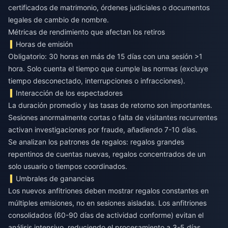
certificados de matrimonio, órdenes judiciales o documentos
legales de cambio de nombre.
Métricas de rendimiento que afectan los retiros
Horas de emisión
Obligatorio: 30 horas en más de 15 días con una sesión >1
hora. Solo cuenta el tiempo que cumple las normas (excluye
tiempo desconectado, interrupciones o infracciones).
Interacción de los espectadores
La duración promedio y las tasas de retorno son importantes.
Sesiones anormalmente cortas o falta de visitantes recurrentes
activan investigaciones por fraude, añadiendo 7-10 días.
Se analizan los patrones de regalos: regalos grandes
repentinos de cuentas nuevas, regalos concentrados de un
solo usuario o tiempos coordinados.
Umbrales de ganancias
Los nuevos anfitriones deben mostrar regalos constantes en
múltiples emisiones, no en sesiones aisladas. Los anfitriones
consolidados (60-90 días de actividad conforme) evitan el
análisis intensivo, reduciendo el procesamiento a 3-5 días.