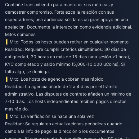
Continúe transmitiendo para mantener sus métricas y
demostrar compromiso. Fortalezca la relación con sus
espectadores; una audiencia sólida es un gran apoyo en una
apelación. Documente la interacción como evidencia adicional.
Mitos comunes
Mito: Todos los hosts pueden retirar en cualquier momento
Realidad: Requiere cumplir criterios simultáneos: 30 días de
antigüedad, 30 horas en más de 15 días (una sesión >1 hora),
KYC completado y saldo mínimo (5,000-10,000 uCoins). Si
falta algo, se deniega.
Mito: Los hosts de agencia cobran más rápido
Realidad: La agencia añade de 2 a 4 días por el trámite
administrativo. Las disputas de contrato añaden un mínimo de
7-10 días. Los hosts independientes reciben pagos directos
más rápido.
Mito: La verificación se hace una sola vez
Realidad: Se requieren actualizaciones periódicas cuando
cambia la info de pago, la dirección o los documentos
caducan. El comprobante de domicilio vence a los 90 días. La