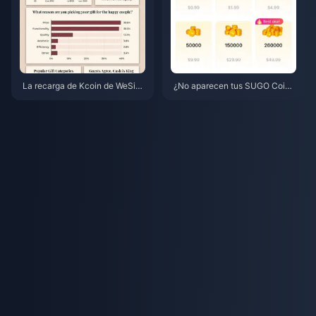
La recarga de Kcoin de WeSing
¿No aparecen tus SUGO Coins
más barata tras la subida de pr
tras pagar con Codapay? La gu
ecios del 5,5% en 2026: matem
ía completa de recuperación d
áticas reales, canales probado
e mayo de 2026
s y veredicto