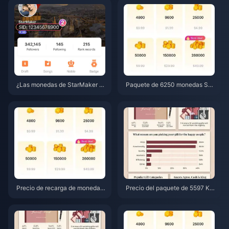
de junio de 2026)
¿Las monedas de StarMaker n
Paquete de 6250 monedas SU
o llegaron tras el pago? Guía d
GO a $3.77 en revendedores:
e solución y recuperación de ju
¿Vale la pena? (junio de 2026)
nio de 2026
Precio de recarga de monedas
Precio del paquete de 5597 Kc
SUGO en junio de 2026: ¿es re
oins de WeSing tras el aumento
almente más barato un revend
del 5,5%: Análisis detallado de l
edor que el oficial?
a v8.2 (2026)