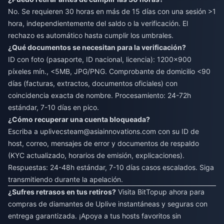
No. Se requieren 30 horas en más de 15 días con una sesión >1
hora, independientemente del saldo o la verificación. El
rechazo es automático hasta cumplir los umbrales.
¿Qué documentos se necesitan para la verificación?
ID con foto (pasaporte, ID nacional, licencia): 1200x900
píxeles mín., <5MB, JPG/PNG. Comprobante de domicilio <90
días (facturas, extractos, documentos oficiales) con
coincidencia exacta de nombre. Procesamiento: 24-72h
estándar, 7-10 días en pico.
¿Cómo recuperar una cuenta bloqueada?
Escriba a
uplivecsteam@asiainnovations.com
con su ID de
host, correo, mensajes de error y documentos de respaldo
(KYC actualizado, horarios de emisión, explicaciones).
Respuestas: 24-48h estándar, 7-10 días casos escalados. Siga
transmitiendo durante la apelación.
¿Sufres retrasos en tus retiros?
Visita BitTopup ahora para
compras de diamantes de Uplive instantáneas y seguras con
entrega garantizada. ¡Apoya a tus hosts favoritos sin