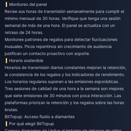
Monitoreo del panel
Revise sus horas de transmisión semanalmente para cumplir el
mínimo mensual de 30 horas. Verifique que tenga una sesión
semanal de más de una hora. El panel se actualiza con un
retraso de 24 horas.
Monitoree patrones de regalos para detectar fluctuaciones
inusuales. Picos repentinos sin crecimiento de audiencia
justifican un contacto proactivo con soporte.
Horario sostenible
Horarios de transmisión diarios constantes mejoran la retención,
la consistencia de los regalos y los indicadores de rendimiento.
Los horarios regulares superan a las emisiones esporádicas.
Tres sesiones de calidad de una hora a la semana son mejores
que siete emisiones de 30 minutos con poca interacción. Las
plataformas priorizan la retención y los regalos sobre las horas
brutas.
BitTopup: Acceso fluido a diamantes
Por qué elegir BitTopup
Compra diamantes de Uplive al instante sin retrasos de retiro,