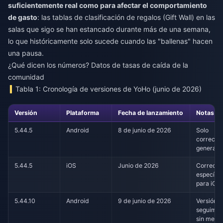
suficientemente real como para afectar el comportamiento
de gasto
: las tablas de clasificación de regalos (Gift Wall) en las
salas que sigo se han estancado durante más de una semana,
lo que históricamente solo sucede cuando las "ballenas" hacen
una pausa.
¿Qué dicen los números? Datos de tasas de caída de la
comunidad
Tabla 1: Cronología de versiones de YoHo (junio de 2026)
Versión
Plataforma
Fecha de lanzamiento
Notas ofi
5.44.5
Android
8 de junio de 2026
Solo
correcci
generale
5.44.5
iOS
Junio de 2026
Correcci
específic
para iOS
5.44.10
Android
9 de junio de 2026
Versión 
seguimie
sin menc