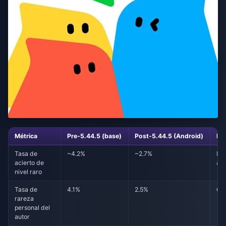
Métrica
Pre-5.44.5 (base)
Post-5.44.5 (Android)
No
Tasa de
~4.2%
~2.7%
Más
acierto de
ag
nivel raro
Tasa de
4.1%
2.5%
600
rareza
personal del
autor