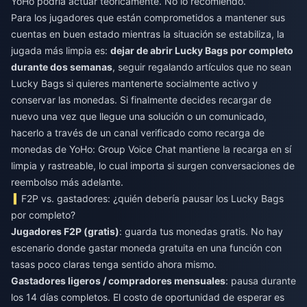
YoHo podría actuar teóricamente. No lo recomiendo.
Para los jugadores que están comprometidos a mantener sus
cuentas en buen estado mientras la situación se estabiliza, la
jugada más limpia es:
dejar de abrir Lucky Bags por completo
durante dos semanas
, seguir regalando artículos que no sean
Lucky Bags si quieres mantenerte socialmente activo y
conservar las monedas. Si finalmente decides recargar de
nuevo una vez que llegue una solución o un comunicado,
hacerlo a través de un canal verificado como
recarga de
monedas de YoHo: Group Voice Chat
mantiene la recarga en sí
limpia y rastreable, lo cual importa si surgen conversaciones de
reembolso más adelante.
F2P vs. gastadores: ¿quién debería pausar los Lucky Bags
por completo?
Jugadores F2P (gratis)
: guarda tus monedas gratis. No hay
escenario donde gastar moneda gratuita en una función con
tasas poco claras tenga sentido ahora mismo.
Gastadores ligeros / compradores mensuales
: pausa durante
los 14 días completos. El costo de oportunidad de esperar es