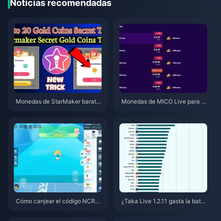
Noticias recomendadas
Monedas de StarMaker barata
Monedas de MICO Live para M
s para las audiciones de Super
ENA después de la v5.2: Las of
novaX 2026 (12-23% de descu
ertas más baratas de 2026
ento)
Cómo canjear el código NCRC
¿Taka Live 1.2.11 gasta la bater
KYT8EF por Monedas Eggy gra
ía muy rápido después de la ac
tis (Ago 2026)
tualización de julio de 2026? C