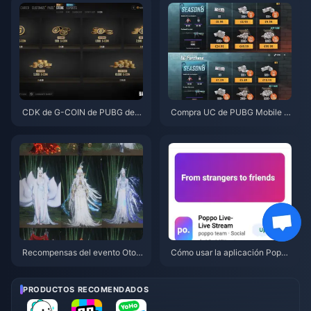
ausas y soluciones
CDK de G-COIN de PUBG de j
Compra UC de PUBG Mobile b
unio de 2026: ¿Realmente vale
arato para la colaboración de
la pena la doble promo de $91.
Naruto Shippuden (julio de 202
43?
6): costes, mejores paquetes y
recarga segura
Recompensas del evento Otoñ
Cómo usar la aplicación Poppo
o en la Montaña de Where Win
Live: Guía completa para princi
ds Meet (julio de 2026): lista co
piantes | Julio de 2026
mpleta, moneda y prioridad
PRODUCTOS RECOMENDADOS