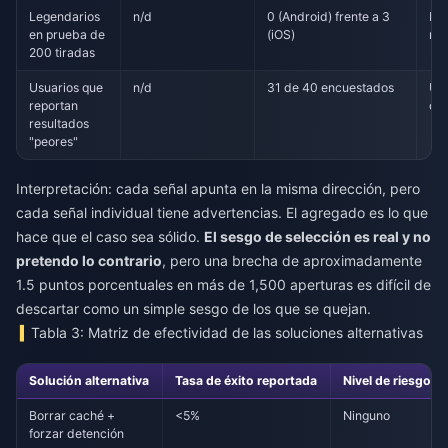
Legendarios
n/d
0 (Android) frente a 3
Pr
en prueba de
(iOS)
mul
200 tiradas
Usuarios que
n/d
31 de 40 encuestados
Una
reportan
de
resultados
"peores"
Interpretación: cada señal apunta en la misma dirección, pero
cada señal individual tiene advertencias. El agregado es lo que
hace que el caso sea sólido.
El sesgo de selección es real y no
pretendo lo contrario
, pero una brecha de aproximadamente
1.5 puntos porcentuales en más de 1,500 aperturas es difícil de
descartar como un simple sesgo de los que se quejan.
Tabla 3: Matriz de efectividad de las soluciones alternativas
Solución alternativa
Tasa de éxito reportada
Nivel de riesgo
Borrar caché +
<5%
Ninguno
forzar detención