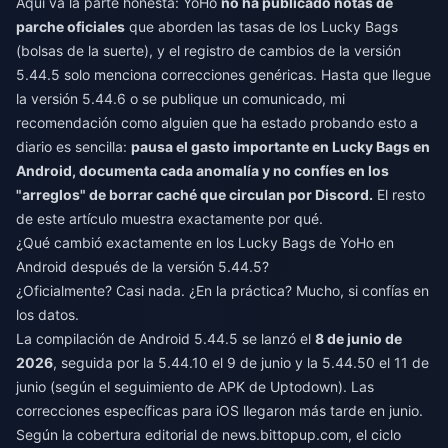
Aquí va la parte honesta: YoHo
no ha publicado notas de
parche oficiales
que aborden las tasas de los Lucky Bags
(bolsas de la suerte), y el registro de cambios de la versión
5.44.5 solo menciona correcciones genéricas. Hasta que llegue
la versión 5.44.6 o se publique un comunicado, mi
recomendación como alguien que ha estado probando esto a
diario es sencilla:
pausa el gasto importante en Lucky Bags en
Android, documenta cada anomalía y no confíes en los
"arreglos" de borrar caché que circulan por Discord.
El resto
de este artículo muestra exactamente por qué.
¿Qué cambió exactamente en los Lucky Bags de YoHo en
Android después de la versión 5.44.5?
¿Oficialmente? Casi nada. ¿En la práctica? Mucho, si confías en
los datos.
La compilación de Android 5.44.5 se lanzó el
8 de junio de
2026
, seguida por la 5.44.10 el 9 de junio y la 5.44.50 el 11 de
junio (según el seguimiento de APK de Uptodown). Las
correcciones específicas para iOS llegaron más tarde en junio.
Según la cobertura editorial de news.bittopup.com, el ciclo