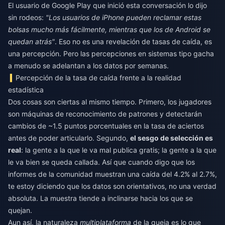
El usuario de Google Play que inició esta conversación lo dijo
sin rodeos:
"Los usuarios de iPhone pueden reclamar estas
bolsas mucho más fácilmente, mientras que los de Android se
quedan atrás"
. Eso no es una revelación de tasas de caída, es
una percepción. Pero las percepciones en sistemas tipo gacha
a menudo se adelantan a los datos por semanas.
Percepción de la tasa de caída frente a la realidad
estadística
Dos cosas son ciertas al mismo tiempo. Primero, los jugadores
son máquinas de reconocimiento de patrones y detectarán
cambios de ~1.5 puntos porcentuales en la tasa de aciertos
antes de poder articularlo. Segundo,
el sesgo de selección es
real
: la gente a la que le va mal publica gratis; la gente a la que
le va bien se queda callada. Así que cuando digo que los
informes de la comunidad muestran una caída del 4.2% al 2.7%,
te estoy diciendo que los datos son orientativos, no una verdad
absoluta. La muestra tiende a inclinarse hacia los que se
quejan.
Aun así, la naturaleza
multiplataforma
de la queja es lo que