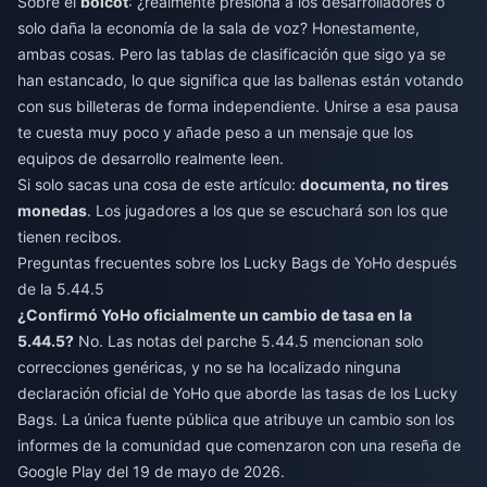
Sobre el
boicot
: ¿realmente presiona a los desarrolladores o
solo daña la economía de la sala de voz? Honestamente,
ambas cosas. Pero las tablas de clasificación que sigo ya se
han estancado, lo que significa que las ballenas están votando
con sus billeteras de forma independiente. Unirse a esa pausa
te cuesta muy poco y añade peso a un mensaje que los
equipos de desarrollo realmente leen.
Si solo sacas una cosa de este artículo:
documenta, no tires
monedas
. Los jugadores a los que se escuchará son los que
tienen recibos.
Preguntas frecuentes sobre los Lucky Bags de YoHo después
de la 5.44.5
¿Confirmó YoHo oficialmente un cambio de tasa en la
5.44.5?
No. Las notas del parche 5.44.5 mencionan solo
correcciones genéricas, y no se ha localizado ninguna
declaración oficial de YoHo que aborde las tasas de los Lucky
Bags. La única fuente pública que atribuye un cambio son los
informes de la comunidad que comenzaron con una reseña de
Google Play del 19 de mayo de 2026.