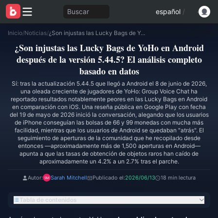
Buscar
español
/
Inicio
/
Noticias
/
¿Son injustas las Lucky Bags de YoHo en Android después de la versión 5.44.5? El análisis completo basado en datos
¿Son injustas las Lucky Bags de YoHo en Android
después de la versión 5.44.5? El análisis completo
basado en datos
Sí: tras la actualización 5.44.5 que llegó a Android el 8 de junio de 2026,
una oleada creciente de jugadores de YoHo: Group Voice Chat ha
reportado resultados notablemente peores en las Lucky Bags en Android
en comparación con iOS. Una reseña pública en Google Play con fecha
del 19 de mayo de 2026 inició la conversación, alegando que los usuarios
de iPhone conseguían las bolsas de 66 y 99 monedas con mucha más
facilidad, mientras que los usuarios de Android se quedaban "atrás". El
seguimiento de aperturas de la comunidad que he recopilado desde
entonces —aproximadamente más de 1,500 aperturas en Android—
apunta a que las tasas de obtención de objetos raros han caído de
aproximadamente un 4.2% a un 2.7% tras el parche.
Autor:
Sarah Mitchell
Publicado el:
2026/06/13
18 min lectura
Tabla de contenidos