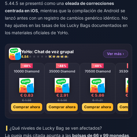
5.44.5 se presentó como una
oleada de correcciones
centrada en iOS
, mientras que la compilación de Android se
lanzó antes con un registro de cambios genérico idéntico. No
hay ajustes en las tasas de los Lucky Bags documentados en
los materiales oficiales de YoHo.
YoHo: Chat de voz grupal
Ver más ›
4.84
904 vendido
-48%
-48%
-48%
-48
10000 Diamond
35000 Diamond
70500 Diamond
353000 D
€ 0.83
€ 2.91
€ 5.86
€ 29.
€ 1.59
€ 5.56
€ 11.21
€ 56.1
Comprar ahora
Comprar ahora
Comprar ahora
Comprar 
¿Qué niveles de Lucky Bag se ven afectados?
La queja más citada apunta a las
bolsas de 66 y 99 monedas
,