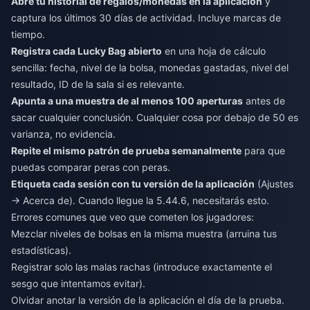
Abre tu historial de regalos/monedas en la aplicación
y
captura los últimos 30 días de actividad. Incluye marcas de
tiempo.
Registra cada Lucky Bag abierto
en una hoja de cálculo
sencilla: fecha, nivel de la bolsa, monedas gastadas, nivel del
resultado, ID de la sala si es relevante.
Apunta a una muestra de al menos 100 aperturas
antes de
sacar cualquier conclusión. Cualquier cosa por debajo de 50 es
varianza, no evidencia.
Repite el mismo patrón de prueba semanalmente
para que
puedas comparar peras con peras.
Etiqueta cada sesión con tu versión de la aplicación
(Ajustes
→ Acerca de). Cuando llegue la 5.44.6, necesitarás esto.
Errores comunes que veo que cometen los jugadores:
Mezclar niveles de bolsas en la misma muestra (arruina tus
estadísticas).
Registrar solo las malas rachas (introduce exactamente el
sesgo que intentamos evitar).
Olvidar anotar la versión de la aplicación el día de la prueba.