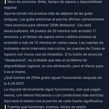
Muro de anuncios: límite, tiempo de espera y disponibilidad
regional
Aquí es donde mis pruebas más se alejaron de las guías
antiguas. Las guías anteriores al parche afirman rutinariamente
"mira anuncios para obtener ZEMs ilimitados". Eso está
desactualizado. Mi prueba de 20 intentos solo acreditó 11
anuncios, y el tiempo de espera entre créditos exitosos se
extendió a más de 15 minutos en varios casos. Las cuentas de
Indonesia vieron intervalos más cortos; las cuentas de Corea se
toparon con muros casi de inmediato. Si tu botón de anuncios
"desapareció", es probable que sea un problema de
disponibilidad regional, no una eliminación, pero el efecto para
ti es el mismo.
¿Qué fuentes de ZEMs gratis siguen funcionando después de
la 4.24.000?
La mayoría técnicamente sigue funcionando, solo que pagan
menos, con menos frecuencia o con condiciones más estrictas.
Aquí está el estado tras el parche de cada fuente significativa.
Fuentes que funcionan: eventos, inicios de sesión