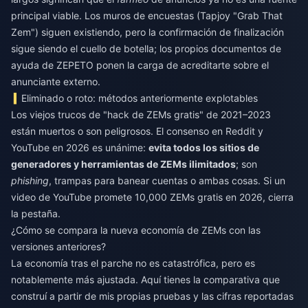
principal viable. Los muros de encuestas (Tapjoy "Grab That
Zem") siguen existiendo, pero la confirmación de finalización
sigue siendo el cuello de botella; los propios documentos de
ayuda de ZEPETO ponen la carga de acreditarte sobre el
anunciante externo.
Eliminado o roto: métodos anteriormente explotables
Los viejos trucos de "hack de ZEMs gratis" de 2021–2023
están muertos o son peligrosos. El consenso en Reddit y
YouTube en 2026 es unánime:
evita todos los sitios de
generadores y herramientas de ZEMs ilimitados
; son
phishing
, trampas para banear cuentas o ambas cosas. Si un
video de YouTube promete 10,000 ZEMs gratis en 2026, cierra
la pestaña.
¿Cómo se compara la nueva economía de ZEMs con las
versiones anteriores?
La economía tras el parche no es catastrófica, pero es
notablemente más ajustada. Aquí tienes la comparativa que
construí a partir de mis propias pruebas y las cifras reportadas