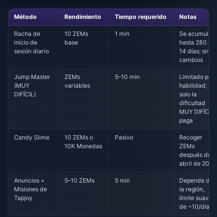
Método
Rendimiento
Tiempo requerido
Notas
Racha de
10 ZEMs
1 min
Se acumula
inicio de
base
hasta 280 en
sesión diario
14 días; sin
cambios
Jump Master
ZEMs
5–10 min
Limitado por
(MUY
variables
habilidad;
DIFÍCIL)
solo la
dificultad
MUY DIFÍCIL
paga
Candy Slime
10 ZEMs
o
Pasivo
Recoger
10K Monedas
ZEMs
después de
abril de 2026
Anuncios +
5–10 ZEMs
5 min
Depende de
Misiones de
la región,
Tapjoy
límite suave
de ~10/día