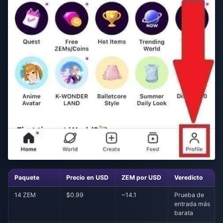
Paquete
Precio en USD
ZEM por USD
Veredicto
14 ZEM
$0.99
~14.1
Prueba de
entrada más
barata