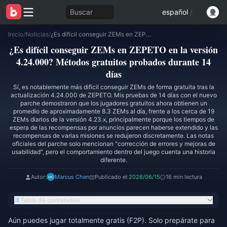
Buscar
español
/
Inicio
/
Noticias
/
¿Es difícil conseguir ZEMs en ZEPETO en la versión 4.24.000? Métodos gratuitos probados durante 14 días
¿Es difícil conseguir ZEMs en ZEPETO en la versión
4.24.000? Métodos gratuitos probados durante 14
días
Sí, es notablemente más difícil conseguir ZEMs de forma gratuita tras la
actualización 4.24.000 de ZEPETO. Mis pruebas de 14 días con el nuevo
parche demostraron que los jugadores gratuitos ahora obtienen un
promedio de aproximadamente 8.3 ZEMs al día, frente a los cerca de 19
ZEMs diarios de la versión 4.23.x, principalmente porque los tiempos de
espera de las recompensas por anuncios parecen haberse extendido y las
recompensas de varias misiones se redujeron discretamente. Las notas
oficiales del parche solo mencionan "corrección de errores y mejoras de
usabilidad", pero el comportamiento dentro del juego cuenta una historia
diferente.
Autor:
Marcus Chen
Publicado el:
2026/06/15
16 min lectura
Tabla de contenidos
Aún puedes jugar totalmente gratis (F2P). Solo prepárate para