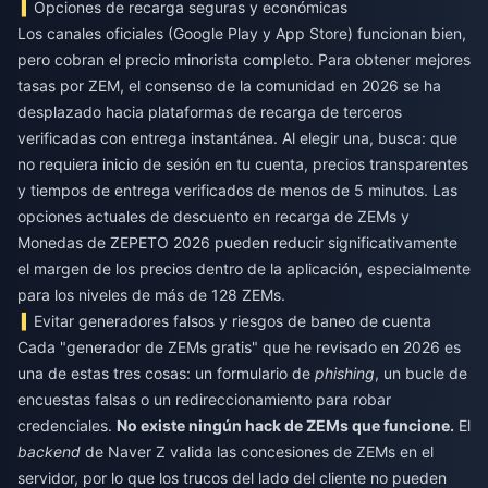
Opciones de recarga seguras y económicas
Los canales oficiales (Google Play y App Store) funcionan bien,
pero cobran el precio minorista completo. Para obtener mejores
tasas por ZEM, el consenso de la comunidad en 2026 se ha
desplazado hacia plataformas de recarga de terceros
verificadas con entrega instantánea. Al elegir una, busca: que
no requiera inicio de sesión en tu cuenta, precios transparentes
y tiempos de entrega verificados de menos de 5 minutos. Las
opciones actuales de
descuento en recarga de ZEMs y
Monedas de ZEPETO 2026
pueden reducir significativamente
el margen de los precios dentro de la aplicación, especialmente
para los niveles de más de 128 ZEMs.
Evitar generadores falsos y riesgos de baneo de cuenta
Cada "generador de ZEMs gratis" que he revisado en 2026 es
una de estas tres cosas: un formulario de
phishing
, un bucle de
encuestas falsas o un redireccionamiento para robar
credenciales.
No existe ningún hack de ZEMs que funcione.
El
backend
de Naver Z valida las concesiones de ZEMs en el
servidor, por lo que los trucos del lado del cliente no pueden