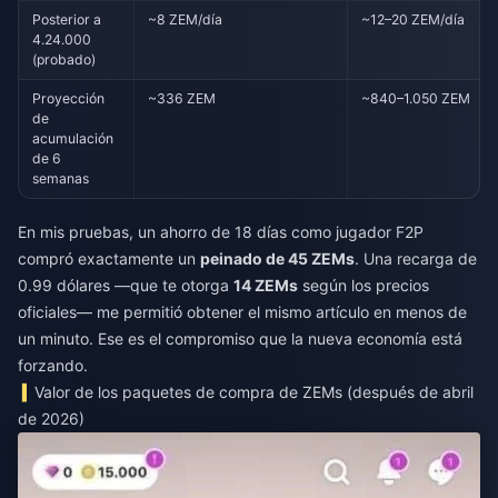
Posterior a
~8 ZEM/día
~12–20 ZEM/día
4.24.000
(probado)
Proyección
~336 ZEM
~840–1.050 ZEM
de
acumulación
de 6
semanas
En mis pruebas, un ahorro de 18 días como jugador F2P
compró exactamente un
peinado de 45 ZEMs
. Una recarga de
0.99 dólares —que te otorga
14 ZEMs
según los precios
oficiales— me permitió obtener el mismo artículo en menos de
un minuto. Ese es el compromiso que la nueva economía está
forzando.
Valor de los paquetes de compra de ZEMs (después de abril
de 2026)