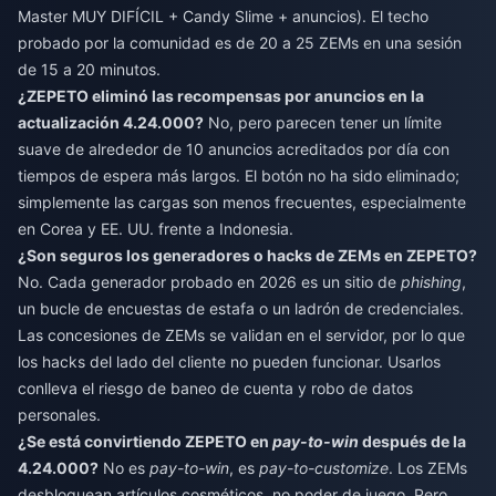
Master MUY DIFÍCIL + Candy Slime + anuncios). El techo
probado por la comunidad es de 20 a 25 ZEMs en una sesión
de 15 a 20 minutos.
¿ZEPETO eliminó las recompensas por anuncios en la
actualización 4.24.000?
No, pero parecen tener un límite
suave de alrededor de 10 anuncios acreditados por día con
tiempos de espera más largos. El botón no ha sido eliminado;
simplemente las cargas son menos frecuentes, especialmente
en Corea y EE. UU. frente a Indonesia.
¿Son seguros los generadores o hacks de ZEMs en ZEPETO?
No. Cada generador probado en 2026 es un sitio de
phishing
,
un bucle de encuestas de estafa o un ladrón de credenciales.
Las concesiones de ZEMs se validan en el servidor, por lo que
los hacks del lado del cliente no pueden funcionar. Usarlos
conlleva el riesgo de baneo de cuenta y robo de datos
personales.
¿Se está convirtiendo ZEPETO en
pay-to-win
después de la
4.24.000?
No es
pay-to-win
, es
pay-to-customize
. Los ZEMs
desbloquean artículos cosméticos, no poder de juego. Pero