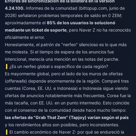
Errores de sincronización de la billetera en la versión
4.24.100.
Informes de la comunidad (bittopup.com, junio de
2026) señalaron problemas temporales de saldo en 0 ZEM;
aproximadamente el
85% de los usuarios lo solucionó
mediante un ticket de soporte
, pero Naver Z no ha reconocido
oficialmente el error.
Honestamente, el patrón de "nerfeo" silencioso es lo que más
me molesta. Si el tiempo de espera de los anuncios fue
intencional, merecía una mención en las notas del parche.
¿Es un nerfeo global o específico de cada región?
Es mayormente global, pero el lado de los muros de ofertas
(
offerwalls
) depende enormemente de la región. Comparé tres
cuentas (Corea, EE. UU. e Indonesia) e Indonesia sigue viendo
ofertas de anuncios notablemente más frecuentes. Corea fue la
más tacaña, con EE. UU. en un punto intermedio. Esto coincide
con el consenso de la comunidad desde hace mucho tiempo:
las ofertas de "Grab That Zem" (Tapjoy) varían según el país
y los rendimientos altos son posibles, pero inconsistentes.
El cambio económico de Naver Z: por qué se endureció la