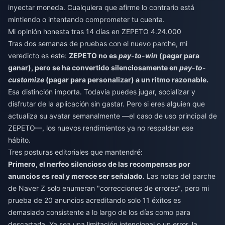
inyectar moneda. Cualquiera que afirme lo contrario está
mintiendo o intentando comprometer tu cuenta.
Mi opinión honesta tras 14 días en ZEPETO 4.24.000
Tras dos semanas de pruebas con el nuevo parche, mi
veredicto es este:
ZEPETO no es
pay-to-win
(pagar para
ganar), pero se ha convertido silenciosamente en
pay-to-
customize
(pagar para personalizar) a un ritmo razonable.
Esa distinción importa. Todavía puedes jugar, socializar y
disfrutar de la aplicación sin gastar. Pero si eres alguien que
actualiza su avatar semanalmente —el caso de uso principal de
ZEPETO—, los nuevos rendimientos ya no respaldan ese
hábito.
Tres posturas editoriales que mantendré:
Primero, el nerfeo silencioso de las recompensas por
anuncios es real y merece ser señalado.
Las notas del parche
de Naver Z solo enumeran "correcciones de errores", pero mi
prueba de 20 anuncios acreditando solo 11 éxitos es
demasiado consistente a lo largo de los días como para
descartarla. Ya sea una limitación intencional o un error, la