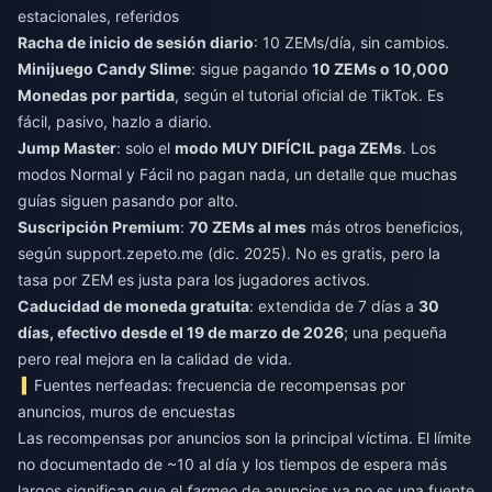
estacionales, referidos
Racha de inicio de sesión diario
: 10 ZEMs/día, sin cambios.
Minijuego Candy Slime
: sigue pagando
10 ZEMs o 10,000
Monedas por partida
, según el tutorial oficial de TikTok. Es
fácil, pasivo, hazlo a diario.
Jump Master
: solo el
modo MUY DIFÍCIL paga ZEMs
. Los
modos Normal y Fácil no pagan nada, un detalle que muchas
guías siguen pasando por alto.
Suscripción Premium
:
70 ZEMs al mes
más otros beneficios,
según support.zepeto.me (dic. 2025). No es gratis, pero la
tasa por ZEM es justa para los jugadores activos.
Caducidad de moneda gratuita
: extendida de 7 días a
30
días, efectivo desde el 19 de marzo de 2026
; una pequeña
pero real mejora en la calidad de vida.
Fuentes nerfeadas: frecuencia de recompensas por
anuncios, muros de encuestas
Las recompensas por anuncios son la principal víctima. El límite
no documentado de ~10 al día y los tiempos de espera más
largos significan que el
farmeo
de anuncios ya no es una fuente