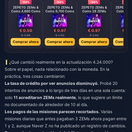
-50%
-50%
-50%
-50
ZEPETO ZEMs &
ZEPETO ZEMs &
ZEPETO ZEMs &
ZEPETO Z
Coins 4,680 Coins
Coins 9,700 Coins
Coins 28 ZEMs
Coins 58
€ 0.50
€ 0.97
€ 0.97
€ 1.
€ 0.98
€ 1.93
€ 1.93
€ 3.8
Comprar ahora
Comprar ahora
Comprar ahora
Comprar 
¿Qué cambió realmente en la actualización 4.24.000?
Sobre el papel, nada relacionado con la moneda. En la
práctica, tres cosas cambiaron:
La tasa de crédito por ver anuncios disminuyó.
Probé 20
intentos de anuncios a lo largo de tres días en una sola cuenta:
solo
11 acreditaron ZEMs realmente
, lo que sugiere un límite
no documentado de alrededor de 10 al día.
Los pagos de las misiones parecen recortados.
Varias
misiones diarias que antes pagaban 3 ZEMs ahora pagan entre
1 y 2, aunque Naver Z no ha publicado un registro de cambios.