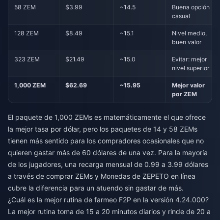
58 ZEM
$3.99
~14.5
Buena opción
casual
128 ZEM
$8.49
~15.1
Nivel medio,
buen valor
323 ZEM
$21.49
~15.0
Evitar: mejor
nivel superior
1,000 ZEM
$62.69
~15.95
Mejor valor
por ZEM
El paquete de 1,000 ZEMs es matemáticamente el que ofrece
la mejor tasa por dólar, pero los paquetes de 14 y 58 ZEMs
tienen más sentido para los compradores ocasionales que no
quieren gastar más de 60 dólares de una vez. Para la mayoría
de los jugadores, una recarga mensual de 0.99 a 3.99 dólares
a través de
comprar ZEMs y Monedas de ZEPETO en línea
cubre la diferencia para un atuendo sin gastar de más.
¿Cuál es la mejor rutina de farmeo F2P en la versión 4.24.000?
La mejor rutina toma de 15 a 20 minutos diarios y rinde de 20 a