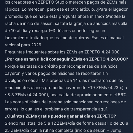
los creadores en ZEPETO Studio merecen pagos de ZEMs más
rápidos. Lo merecen, pero ese es otro artículo. ¿Para el jugador
promedio que se hace esta pregunta ahora mismo?
Grindea
la
racha de inicio de sesión, sáltate la granja de anuncios más allá
de 10 al día y recarga 1–3 dólares cuando llegue un
lanzamiento limitado que realmente quieras. Ese es el manual
racional para 2026.
Preguntas frecuentes sobre los ZEMs en ZEPETO 4.24.000
¿Por qué es tan difícil conseguir ZEMs en ZEPETO 4.24.000?
Porque las tasas de crédito por recompensas de anuncios
cayeron y varios pagos de misiones se recortaron sin
divulgación oficial. Mis pruebas de 14 días mostraron que los
rendimientos diarios promedio cayeron de ~19 ZEMs (4.23.x) a
~8.3 ZEMs (4.24.000), una caída de aproximadamente el 56%.
Las notas oficiales del parche solo mencionan correcciones de
errores, lo cual es el problema de transparencia aquí.
¿Cuántos ZEMs gratis puedes ganar al día en ZEPETO?
Siendo realistas, de 5 a 12 ZEMs/día de forma casual, o de 20 a
25 ZEMs/día con la rutina completa (inicio de sesión + Jump