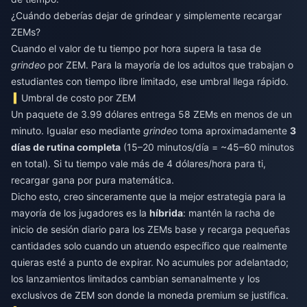
¿Cuándo deberías dejar de grindear y simplemente recargar
ZEMs?
Cuando el valor de tu tiempo por hora supera la tasa de
grindeo
por ZEM. Para la mayoría de los adultos que trabajan o
estudiantes con tiempo libre limitado, ese umbral llega rápido.
Umbral de costo por ZEM
Un paquete de 3.99 dólares entrega 58 ZEMs en menos de un
minuto. Igualar eso mediante
grindeo
toma aproximadamente
3
días de rutina completa
(15–20 minutos/día = ~45–60 minutos
en total). Si tu tiempo vale más de 4 dólares/hora para ti,
recargar gana por pura matemática.
Dicho esto, creo sinceramente que la mejor estrategia para la
mayoría de los jugadores es la
híbrida
: mantén la racha de
inicio de sesión diario para los ZEMs base y recarga pequeñas
cantidades solo cuando un atuendo específico que realmente
quieras esté a punto de expirar. No acumules por adelantado;
los lanzamientos limitados cambian semanalmente y los
exclusivos de ZEM son donde la moneda premium se justifica.