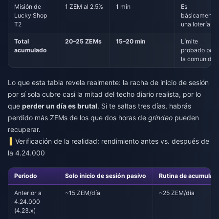
Misión de
1 ZEM al 2.5%
1 min
Es
Lucky Shop
básicamente
T2
una lotería
Total
20–25 ZEMs
15–20 min
Límite
acumulado
probado por
la comunida
Lo que esta tabla revela realmente: la racha de inicio de sesión
por sí sola cubre casi la mitad del techo diario realista, por lo
que
perder un día es brutal
. Si te saltas tres días, habrás
perdido más ZEMs de los que dos horas de
grindeo
pueden
recuperar.
Verificación de la realidad: rendimiento antes vs. después de
la 4.24.000
Periodo
Solo inicio de sesión pasivo
Rutina de acumulac
Anterior a
~15 ZEM/día
~25 ZEM/día
4.24.000
(4.23.x)