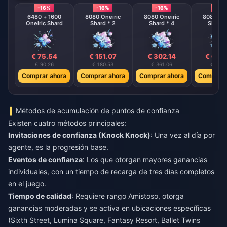
-16%
-16%
-16%
-16%
6480 + 1600
8080 Oneiric
8080 Oneiric
8080 One
Oneiric Shard
Shard * 2
Shard * 4
Shard 
€ 75.54
€ 151.07
€ 302.14
€ 604
€ 90.26
€ 180.53
€ 361.06
€ 722.
Comprar ahora
Comprar ahora
Comprar ahora
Comprar 
Métodos de acumulación de puntos de confianza
Existen cuatro métodos principales:
Invitaciones de confianza (Knock Knock)
: Una vez al día por
agente, es la progresión base.
Eventos de confianza
: Los que otorgan mayores ganancias
individuales, con un tiempo de recarga de tres días completos
en el juego.
Tiempo de calidad
: Requiere rango Amistoso, otorga
ganancias moderadas y se activa en ubicaciones específicas
(Sixth Street, Lumina Square, Fantasy Resort, Ballet Twins