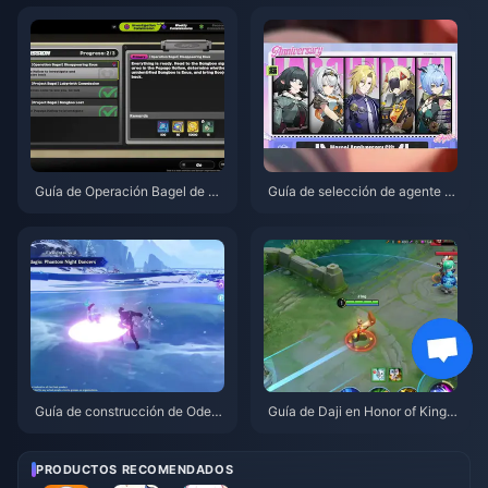
Guía de Operación Bagel de Ze
Guía de selección de agente gr
nless Zone Zero | Agosto de 20
atuito de ZZZ 3.1 | Agosto de 2
26
026
Guía de construcción de Odett
Guía de Daji en Honor of Kings:
e: Mejores armas, artefactos y
Los 10 mejores trucos | Agosto
equipos | Agosto de 2026
de 2026
PRODUCTOS RECOMENDADOS