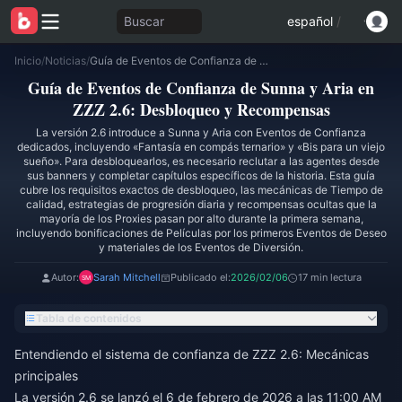
Buscar
español
/
Inicio
/
Noticias
/
Guía de Eventos de Confianza de Sunna y Aria en ZZZ 2.6: Desbloqueo y Recompensas
Guía de Eventos de Confianza de Sunna y Aria en
ZZZ 2.6: Desbloqueo y Recompensas
La versión 2.6 introduce a Sunna y Aria con Eventos de Confianza
dedicados, incluyendo «Fantasía en compás ternario» y «Bis para un viejo
sueño». Para desbloquearlos, es necesario reclutar a las agentes desde
sus banners y completar capítulos específicos de la historia. Esta guía
cubre los requisitos exactos de desbloqueo, las mecánicas de Tiempo de
calidad, estrategias de progresión diaria y recompensas ocultas que la
mayoría de los Proxies pasan por alto durante la primera semana,
incluyendo bonificaciones de Películas por los primeros Eventos de Deseo
y materiales de los Eventos de Diversión.
Autor:
Sarah Mitchell
Publicado el:
2026/02/06
17 min lectura
Tabla de contenidos
Entendiendo el sistema de confianza de ZZZ 2.6: Mecánicas
principales
La versión 2.6 se lanzó el 6 de febrero de 2026 a las 11:00 AM