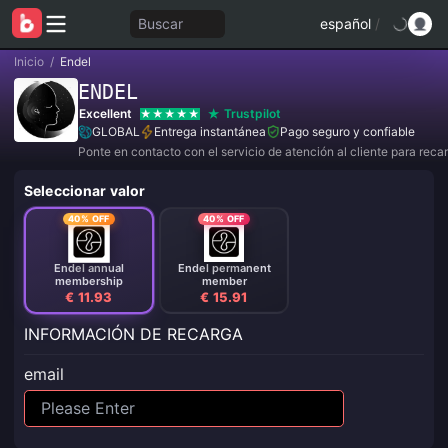
Buscar
español
/
Inicio
/
Endel
ENDEL
Excellent
Trustpilot
GLOBAL
Entrega instantánea
Pago seguro y confiable
Ponte en contacto con el servicio de atención al cliente para reca
Seleccionar valor
40% OFF
40% OFF
Endel annual
Endel permanent
membership
member
€ 11.93
€ 15.91
INFORMACIÓN DE RECARGA
email