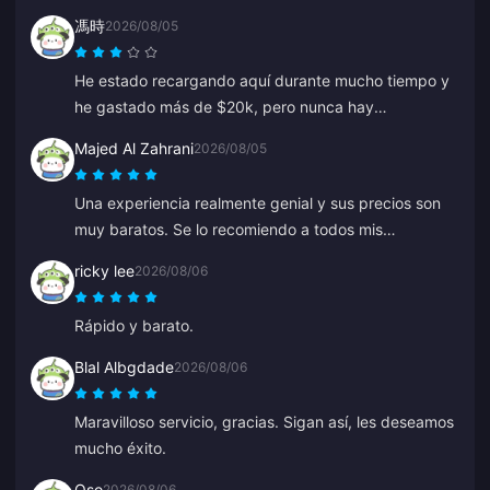
antiguo, Anna lo solucionó rápido y recargó el
馮時
2026/08/05
correcto.
He estado recargando aquí durante mucho tiempo y
he gastado más de $20k, pero nunca hay
descuentos ni ofertas especiales. Otras plataformas
Majed Al Zahrani
2026/08/05
ofrecen cupones o reembolsos. Es decepcionante no
ver ninguna recompensa para los clientes leales.
Una experiencia realmente genial y sus precios son
muy baratos. Se lo recomiendo a todos mis
compañeros.
ricky lee
2026/08/06
Rápido y barato.
Blal Albgdade
2026/08/06
Maravilloso servicio, gracias. Sigan así, les deseamos
mucho éxito.
Oso
2026/08/06