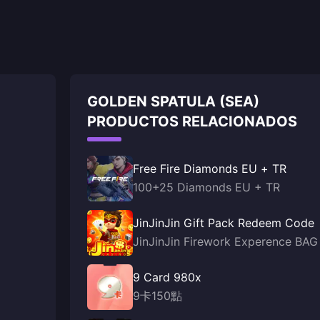
GOLDEN SPATULA (SEA)
PRODUCTOS RELACIONADOS
Free Fire Diamonds EU + TR
100+25 Diamonds EU + TR
JinJinJin Gift Pack Redeem Code
JinJinJin Firework Experence BAG
9 Card 980x
9卡150點