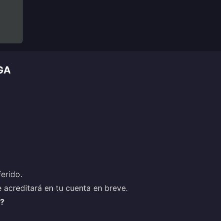
GA
erido.
 acreditará en tu cuenta en breve.
a?