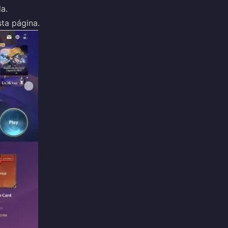
da.
sta página.