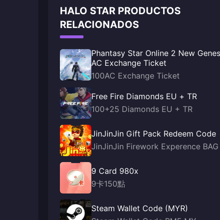
HALO STAR PRODUCTOS
RELACIONADOS
Phantasy Star Online 2 New Genes
AC Exchange Ticket
100AC Exchange Ticket
Free Fire Diamonds EU + TR
100+25 Diamonds EU + TR
JinJinJin Gift Pack Redeem Code
JinJinJin Firework Experence BAG
9 Card 980x
9卡150點
Steam Wallet Code (MYR)