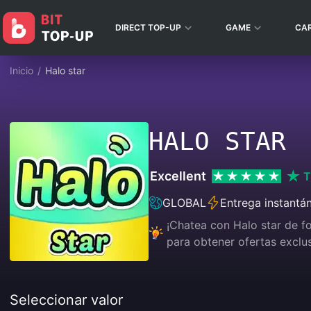
DIRECT TOP-UP
GAME
CA
Inicio
/
Halo star
HALO STAR
Excellent
T
GLOBAL
Entrega instantá
¡Chatea con Halo star de fo
para obtener ofertas exclus
Seleccionar valor