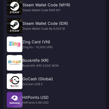
Steam Wallet Code (MYR)
Steam Wallet Code RM5 MY
Steam Wallet Code (IDR)
Steam Wallet Code Rp 6,000 ID
Zing Card (VN)
Zing Xu - 10,000 VND
Booknlife (KR)
Booknlife (KR) 5,000 WON
GoCash (Global)
GoCash US$ 5
HitPoints USD
HitPoints 0.99 USD