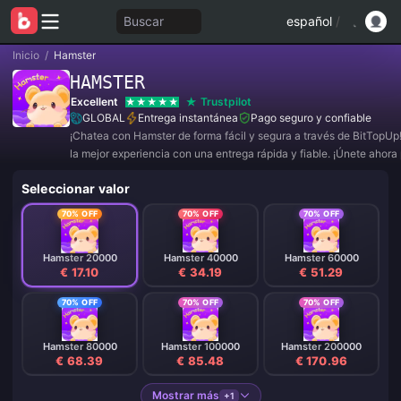
Buscar
español
/
Inicio
/
Hamster
HAMSTER
Excellent
Trustpilot
GLOBAL
Entrega instantánea
Pago seguro y confiable
¡Chatea con Hamster de forma fácil y segura a través de BitTopUp!
la mejor experiencia con una entrega rápida y fiable. ¡Únete ahora
obtener ofertas exclusivas y descuentos increíbles! ✨
Seleccionar valor
70% OFF
70% OFF
70% OFF
Hamster 20000
Hamster 40000
Hamster 60000
€ 17.10
€ 34.19
€ 51.29
70% OFF
70% OFF
70% OFF
Hamster 80000
Hamster 100000
Hamster 200000
€ 68.39
€ 85.48
€ 170.96
Mostrar más
+1