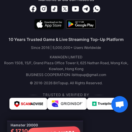
10 Years Trusted Game & Live Streaming Top-Up Platform
Since 2016 | 5,000,000+ Users Worldwide
KAMAGEN LIMITED
Room 1508, 15/F, Grand Plaza Office Tower II, 625 Nathan Road, Mong Kok,
Kowloon, Hong Kong
BUSINESS COOPERATION: ibittopup@gmail.com
© 2016-2026 BitTopup. All Rights Reserved.
TRUSTED & VERIFIED BY
Hamster 20000
€ 17.10