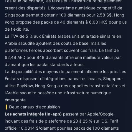
Les taux de change, les taxes et l'infrastructure de paiement
créent des disparités. L'écosystème numérique compétitif de
Singapour permet d'obtenir 100 diamants pour 2,58 S$. Hong
Kong propose des packs de 40 diamants à 6,00 HK$ pour plus
de flexibilité.
La TVA de 5 % aux Émirats arabes unis et la taxe similaire en
Arabie saoudite ajoutent des coûts de base, mais les
plateformes tierces absorbent souvent ces frais. Le tarif de
62,49 AED pour 848 diamants offre une meilleure valeur par
diamant que les packs standards ailleurs.
La disponibilité des moyens de paiement influence les prix. Les
Émirats disposent d'intégrations bancaires locales, Singapour
utilise PayNow, Hong Kong a des capacités transfrontalières et
l'Arabie saoudite possède une infrastructure numérique
émergente.
Deux canaux d'acquisition
Les achats intégrés (In-app)
passent par Apple/Google,
incluant des frais de plateforme de 20 à 25 % sur iOS. Tarif
officiel : 0,0314 $/diamant pour les packs de 100 diamants