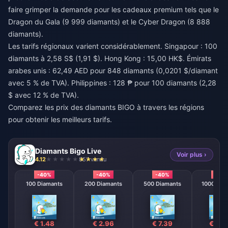
faire grimper la demande pour les cadeaux premium tels que le
Dragon du Gala (9 999 diamants) et le Cyber Dragon (8 888
diamants).
Les tarifs régionaux varient considérablement. Singapour : 100
diamants à 2,58 S$ (1,91 $). Hong Kong : 15,00 HK$. Émirats
arabes unis : 62,49 AED pour 848 diamants (0,0201 $/diamant
avec 5 % de TVA). Philippines : 128 ₱ pour 100 diamants (2,28
$ avec 12 % de TVA).
Comparez les prix des diamants BIGO
à travers les régions
pour obtenir les meilleurs tarifs.
Diamants Bigo Live
Voir plus ›
4.12
857 vendu
-40%
-40%
-40%
-40
100 Diamants
200 Diamants
500 Diamants
1000 Dia
€ 1.48
€ 2.96
€ 7.39
€ 14.