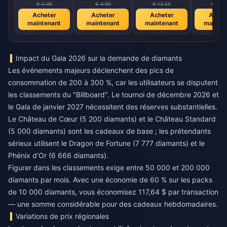
€ 2.45
€ 4.90
€ 12.25
€ 24.
Acheter
Acheter
Acheter
Achet
maintenant
maintenant
maintenant
mainte
Impact du Gala 2026 sur la demande de diamants
Les événements majeurs déclenchent des pics de
consommation de 200 à 300 %, car les utilisateurs se disputent
les classements du "Billboard". Le tournoi de décembre 2026 et
le Gala de janvier 2027 nécessitent des réserves substantielles.
Le Château de Cœur (5 200 diamants) et le Château Standard
(5 000 diamants) sont les cadeaux de base ; les prétendants
sérieux utilisent le Dragon de Fortune (7 777 diamants) et le
Phénix d'Or (6 666 diamants).
Figurer dans les classements exige entre 50 000 et 200 000
diamants par mois. Avec une économie de 60 % sur les packs
de 10 000 diamants, vous économisez 117,64 $ par transaction
— une somme considérable pour des cadeaux hebdomadaires.
Variations de prix régionales