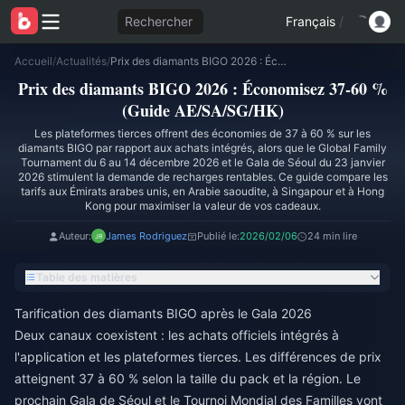
Rechercher
Français
/
Accueil
/
Actualités
/
Prix des diamants BIGO 2026 : Économisez 37-60 % (Guide AE/SA/SG/HK)
Prix des diamants BIGO 2026 : Économisez 37-60 %
(Guide AE/SA/SG/HK)
Les plateformes tierces offrent des économies de 37 à 60 % sur les
diamants BIGO par rapport aux achats intégrés, alors que le Global Family
Tournament du 6 au 14 décembre 2026 et le Gala de Séoul du 23 janvier
2026 stimulent la demande de recharges rentables. Ce guide compare les
tarifs aux Émirats arabes unis, en Arabie saoudite, à Singapour et à Hong
Kong pour maximiser la valeur de vos cadeaux.
Auteur:
James Rodriguez
Publié le:
2026/02/06
24 min lire
Table des matières
Tarification des diamants BIGO après le Gala 2026
Deux canaux coexistent : les achats officiels intégrés à
l'application et les plateformes tierces. Les différences de prix
atteignent 37 à 60 % selon la taille du pack et la région. Le
prochain Gala de Séoul et le Tournoi Mondial des Familles vont