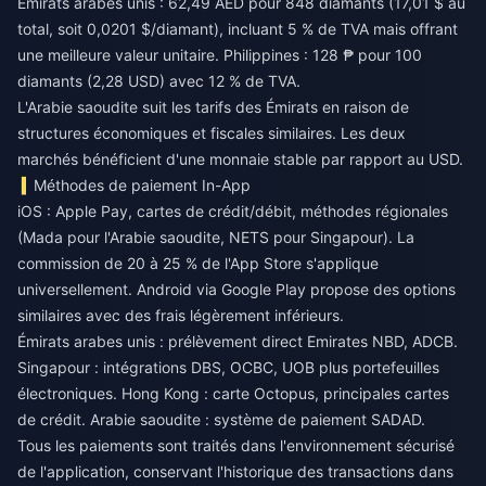
Émirats arabes unis : 62,49 AED pour 848 diamants (17,01 $ au
total, soit 0,0201 $/diamant), incluant 5 % de TVA mais offrant
une meilleure valeur unitaire. Philippines : 128 ₱ pour 100
diamants (2,28 USD) avec 12 % de TVA.
L'Arabie saoudite suit les tarifs des Émirats en raison de
structures économiques et fiscales similaires. Les deux
marchés bénéficient d'une monnaie stable par rapport au USD.
Méthodes de paiement In-App
iOS : Apple Pay, cartes de crédit/débit, méthodes régionales
(Mada pour l'Arabie saoudite, NETS pour Singapour). La
commission de 20 à 25 % de l'App Store s'applique
universellement. Android via Google Play propose des options
similaires avec des frais légèrement inférieurs.
Émirats arabes unis : prélèvement direct Emirates NBD, ADCB.
Singapour : intégrations DBS, OCBC, UOB plus portefeuilles
électroniques. Hong Kong : carte Octopus, principales cartes
de crédit. Arabie saoudite : système de paiement SADAD.
Tous les paiements sont traités dans l'environnement sécurisé
de l'application, conservant l'historique des transactions dans