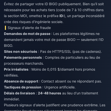
Évitez de partager votre ID BIGO publiquement. Bien qu'il soit
nécessaire pour les achats tiers (code de 7 à 10 chiffres dans
la section MOI, omettez le préfixe
ID:
), un partage inconsidéré
crée des risques d'ingénierie sociale.
Signaux d'alerte de fraude
Demandes de mot de passe
: Les plateformes légitimes ne
demandent jamais votre mot de passe BIGO — seulement l'ID
BIGO.
Sites non sécurisés
: Pas de HTTPS/SSL (pas de cadenas).
Paiements personnels
: Comptes de particuliers au lieu de
processeurs marchands.
Prix irréalistes
: Moins de 0,015 $/diamant hors promos
vérifiées.
Absence de support
: Contact absent ou ne répondant pas.
Tactiques de pression
: Urgence artificielle.
Délais de livraison
:
24-48 heures
au lieu d'un traitement
immédiat.
Plusieurs signaux d'alerte justifient une prudence extrême. Les
économies frauduleuses s'évaporent lorsque les diamants