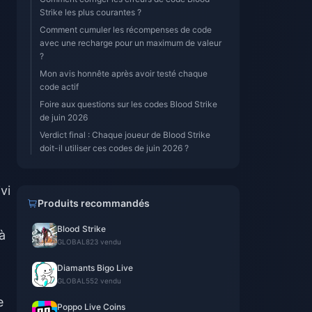
Strike les plus courantes ?
Comment cumuler les récompenses de code
avec une recharge pour un maximum de valeur
?
Mon avis honnête après avoir testé chaque
code actif
Foire aux questions sur les codes Blood Strike
de juin 2026
Verdict final : Chaque joueur de Blood Strike
doit-il utiliser ces codes de juin 2026 ?
vi
Produits recommandés
Blood Strike
à
GLOBAL
823 vendu
Diamants Bigo Live
GLOBAL
552 vendu
e
Poppo Live Coins