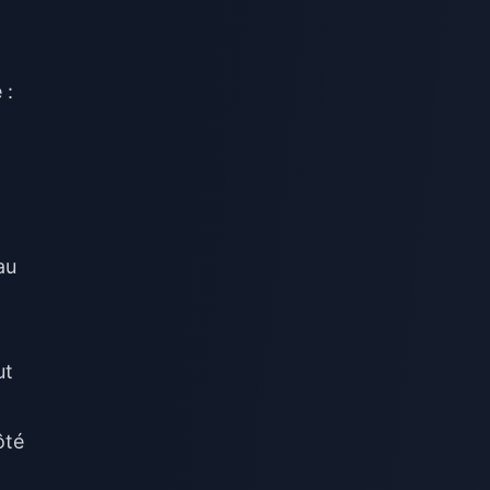
 :
au
ut
ôté