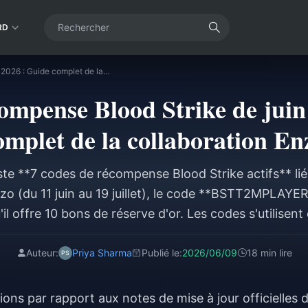
RD
Codes de récompense Blood Strike de juin 2026 : Guide complet de la collaboration Enzo
ompense Blood Strike de juin
omplet de la collaboration En
xiste **7 codes de récompense Blood Strike actifs** li
zo (du 11 juin au 19 juillet), le code **BSTT2MPLAYER
l offre 10 bons de réserve d'or. Les codes s'utilisent e
avoir terminé le tutoriel et un match en mode Batt
n'est actuellement confirmé par les notes de mise à jou
Auteur:
Priya Sharma
Publié le:
2026/06/09
18 min lire
énéraux expirent à la fin du mois en raison de limites 
 priorité à **BSTT2MPLAYERS, TYSTRIKERS et BSRE
ions par rapport aux notes de mise à jour officielles 