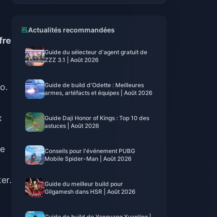
Actualités recommandées
fre
Guide du sélecteur d'agent gratuit de
ZZZ 3.1 | Août 2026
Guide de build d'Odette : Meilleures
o.
armes, artéfacts et équipes | Août 2026
x
Guide Daji Honor of Kings : Top 10 des
astuces | Août 2026
re
Conseils pour l'événement PUBG
Mobile Spider-Man | Août 2026
er.
Guide du meilleur build pour
Gilgamesh dans HSR | Août 2026
Guide de build de Yangyang Xuanling |