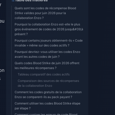
r
Quels sont les codes de récompense Blood
Strike valides pour juin 2026 pour la
collaboration Enzo ?
eu
Pourquoi la collaboration Enzo est-elle le plus
gros événement de codes de 2026 jusqu&#39;à
présent ?
Pourquoi certains joueurs obtiennent-ils « Code
invalide » même sur des codes actifs ?
Pourquoi devriez-vous utiliser les codes Enzo
avant les autres codes de juin ?
Quels codes Blood Strike de juin 2026 offrent
les meilleures récompenses ?
lon
Tableau comparatif des codes actifs
s
Comparaison des sources de récompenses
de la collaboration Enzo
Comment les codes gratuits de la collaboration
Enzo se comparent-ils au pack payant ?
Comment utiliser les codes Blood Strike étape
par étape ?
Comment corriger les erreurs de code Blood