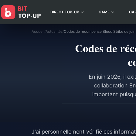
DIRECT TOP-UP
GAME
CA
Accueil
/
Actualités
/
Codes de réc
c
En juin 2026, il e
collaboration En
important puisqu'i
Événement après 
portail externe 
plupart des codes g
donnez la
J'ai personnellement vérifié ces informat