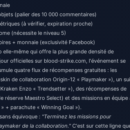
naie
bjets (palier des 10 000 commentaires)
riques (à vérifier, expiration proche)
e (nécessite le niveau 5)
oires + monnaie (exclusivité Facebook)
 elle-même qui offre la plus grande densité de
our officielles sur blood-strike.com, l'événement se
mule quatre flux de récompenses gratuites : les
 skin de collaboration Origin-12 « Playmaker »), un sui
n Kraken Enzo « Trendsetter »), des récompenses de
de réserve Maestro Select) et des missions en équipe 
s » + parachute « Winning Goal »).
t sans équivoque :
"Terminez les missions pour
aymaker de la collaboration."
C'est sur cette ligne qu