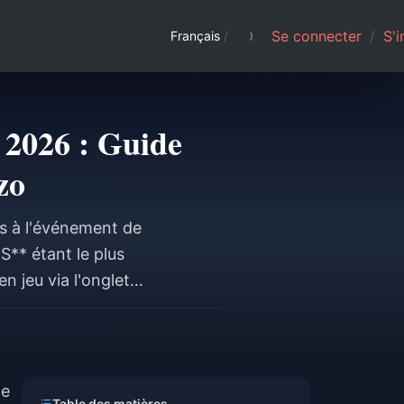
Se connecter
/
S'i
Français
/
 2026 : Guide
zo
és à l'événement de
S** étant le plus
n jeu via l'onglet
le Royale — aucun
r officielles. La
d'utilisation, alors
WARD10K**.
de
Table des matières