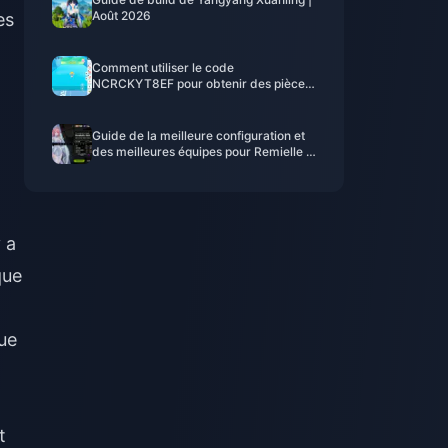
Août 2026
es
Comment utiliser le code
NCRCKYT8EF pour obtenir des pièces
Eggy gratuites (août 2026)
Guide de la meilleure configuration et
des meilleures équipes pour Remielle |
Juillet 2026
 a
que
ue
t