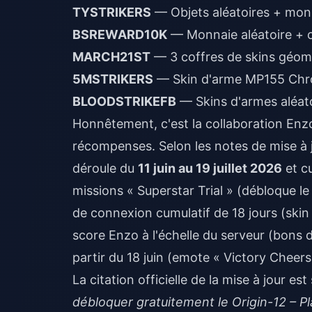
TYSTRIKERS
— Objets aléatoires + mon
BSREWARD10K
— Monnaie aléatoire + o
MARCH21ST
— 3 coffres de skins géomét
5MSTRIKERS
— Skin d'arme MP155 Chrom
BLOODSTRIKEFB
— Skins d'armes aléat
Honnêtement, c'est la collaboration Enzo
récompenses. Selon les notes de mise à j
déroule du
11 juin au 19 juillet 2026
et cu
missions « Superstar Trial » (débloque le
de connexion cumulatif de 18 jours (ski
score Enzo à l'échelle du serveur (bons 
partir du 18 juin (emote « Victory Cheer
La citation officielle de la mise à jour es
débloquer gratuitement le Origin-12 – Pl