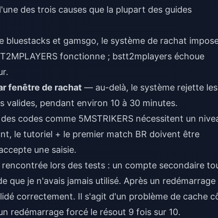
l'une des trois causes que la plupart des guides
 bluestacks et gamsgo, le système de rachat impose
2MPLAYERS fonctionne ; bstt2mplayers échoue
r.
ar fenêtre de rachat
— au-delà, le système rejette les
s valides, pendant environ 10 à 30 minutes.
des codes comme 5MSTRIKERS nécessitent un nive
t, le tutoriel + le premier match BR doivent être
accepte une saisie.
ai rencontrée lors des tests : un compte secondaire to
de que je n'avais jamais utilisé. Après un redémarrage
alidé correctement. Il s'agit d'un problème de cache c
 un redémarrage forcé le résout 9 fois sur 10.