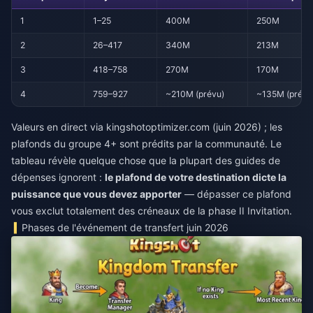
1
1–25
400M
250M
2
26–417
340M
213M
3
418–758
270M
170M
4
759–927
~210M (prévu)
~135M (prévu
Valeurs en direct via kingshotoptimizer.com (juin 2026) ; les
plafonds du groupe 4+ sont prédits par la communauté. Le
tableau révèle quelque chose que la plupart des guides de
dépenses ignorent :
le plafond de votre destination dicte la
puissance que vous devez apporter
— dépasser ce plafond
vous exclut totalement des créneaux de la phase II Invitation.
Phases de l'événement de transfert juin 2026