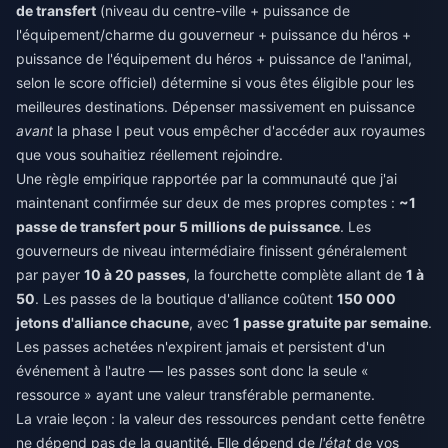
de transfert
(niveau du centre-ville + puissance de
l'équipement/charme du gouverneur + puissance du héros +
puissance de l'équipement du héros + puissance de l'animal,
selon le score officiel) détermine si vous êtes éligible pour les
meilleures destinations. Dépenser massivement en puissance
avant
la phase I peut vous empêcher d'accéder aux royaumes
que vous souhaitiez réellement rejoindre.
Une règle empirique rapportée par la communauté que j'ai
maintenant confirmée sur deux de mes propres comptes :
~1
passe de transfert pour 5 millions de puissance
. Les
gouverneurs de niveau intermédiaire finissent généralement
par payer
10 à 20 passes
, la fourchette complète allant de
1 à
50
. Les passes de la boutique d'alliance coûtent
150 000
jetons d'alliance chacune
, avec
1 passe gratuite par semaine
.
Les passes achetées n'expirent jamais et persistent d'un
événement à l'autre — les passes sont donc la seule «
ressource » ayant une valeur transférable permanente.
La vraie leçon : la valeur des ressources pendant cette fenêtre
ne dépend pas de la quantité. Elle dépend de
l'état
de vos