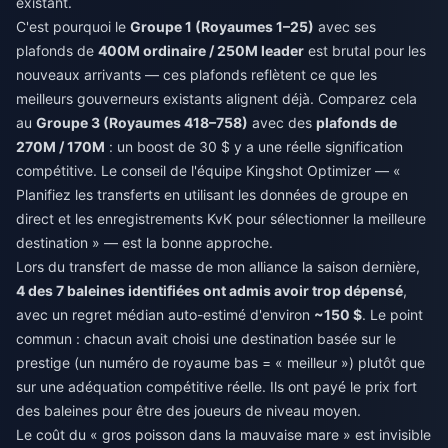
existant.
C'est pourquoi le
Groupe 1 (Royaumes 1–25)
avec ses
plafonds de
400M ordinaire / 250M leader
est brutal pour les
nouveaux arrivants — ces plafonds reflètent ce que les
meilleurs gouverneurs existants alignent déjà. Comparez cela
au
Groupe 3 (Royaumes 418–758)
avec des
plafonds de
270M / 170M
: un boost de 30 $ y a une réelle signification
compétitive. Le conseil de l'équipe Kingshot Optimizer — «
Planifiez les transferts en utilisant les données de groupe en
direct et les enregistrements KvK pour sélectionner la meilleure
destination » — est la bonne approche.
Lors du transfert de masse de mon alliance la saison dernière,
4 des 7 baleines identifiées ont admis avoir trop dépensé
,
avec un regret médian auto-estimé d'environ
~150 $
. Le point
commun : chacun avait choisi une destination basée sur le
prestige (un numéro de royaume bas = « meilleur ») plutôt que
sur une adéquation compétitive réelle. Ils ont payé le prix fort
des baleines pour être des joueurs de niveau moyen.
Le coût du « gros poisson dans la mauvaise mare » est invisible