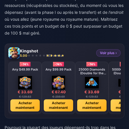
ressources (récupérables ou stockées), du
moment
où vous les
dépensez (avant la phase I ou après le transfert) et de
l'endroit
où vous allez (jeune royaume ou royaume mature). Maîtrisez
ces trois points et un budget de 0 $ peut surpasser un budget
de 100 $ mal géré.
Kingshot
Voir plus ›
5.00
935 vendu
-74%
-74%
-74%
-74%
Any $49.99 Pack
Any $99.99 Pack
25000 Diamonds
50000 Di
(Double for the
(Double f
First Deposit)
First Dep
€ 33.69
€ 67.40
€ 33.69
€ 67.
€ 129.83
€ 259.69
€ 129.83
€ 259.
Acheter
Acheter
Acheter
Achet
maintenant
maintenant
maintenant
mainte
Pourquoi la plupart des joueurs dépensent-ils trop dans les