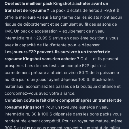
Quel est le meilleur pack Kingshot à acheter avant un
transfert de royaume ?
Le pack d'éclats de héros à ~9,99 $
offre la meilleure valeur à long terme car les éclats n'ont aucun
risque de débordement et se cumulent au fil des saisons de
KvK. Un pack d'accélération + équipement de niveau
intermédiaire à ~29,99 $ arrive en deuxième position si vous
avez la capacité de file d'attente pour le dépenser.
Les joueurs F2P peuvent-ils survivre à un transfert de
royaume Kingshot sans rien acheter ?
Oui — et ils peuvent
prospérer. Lors de mes tests, un compte F2P qui s'est
correctement préparé a atteint environ 80 % de la puissance
au 30e jour d'un joueur ayant dépensé 100 $. Stockez les
matériaux, économisez les passes de la boutique d'alliance et
coordonnez-vous avec votre alliance.
Combien coûte le fait d'être compétitif après un transfert de
royaume Kingshot ?
Pour un royaume jeune/de niveau
intermédiaire, 30 à 100 $ dépensés dans les bons packs vous
rendent réellement compétitif. Pour un royaume mature, même
300 $ et plus ne vous donnent souvent qu'un statut de milieu