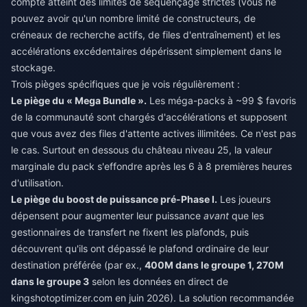
compte atteint des limites de séquençage strictes (vous ne
pouvez avoir qu'un nombre limité de constructeurs, de
créneaux de recherche actifs, de files d'entraînement) et les
accélérations excédentaires dépérissent simplement dans le
stockage.
Trois pièges spécifiques que je vois régulièrement :
Le piège du « Mega Bundle ».
Les méga-packs à ~99 $ favoris
de la communauté sont chargés d'accélérations et supposent
que vous avez des files d'attente actives illimitées. Ce n'est pas
le cas. Surtout en dessous du château niveau 25, la valeur
marginale du pack s'effondre après les 6 à 8 premières heures
d'utilisation.
Le piège du boost de puissance pré-Phase I.
Les joueurs
dépensent pour augmenter leur puissance
avant
que les
gestionnaires de transfert ne fixent les plafonds, puis
découvrent qu'ils ont dépassé le plafond ordinaire de leur
destination préférée (par ex.,
400M dans le groupe 1, 270M
dans le groupe 3
selon les données en direct de
kingshotoptimizer.com en juin 2026). La solution recommandée