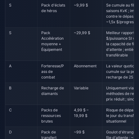
S
Pack d'éclats
~9,99 $
Se cumule au fil d
de héros
saisons KvK ; imm
contre le dépasse
~1,5x $/progressi
S
Pack
~29,99 $
Meilleur rapport
Accélération
$/puissance SI vo
moyenne +
la capacité de file
Équipement
d'attente ; entièr
transférable
A
Forteresse/P
Abonnement
La valeur quotidie
ass de
cumule sur la péri
combat
recharge de 25 jo
B
Recharge de
Variable
Uniquement via d
diamants
méthodes de rech
prix réduit ; sinon 
C
Packs de
4,99 $ –
Risque de dépass
ressources
19,99 $
le jour du transfert
brutes
situationnel
D
Pack de
~99 $
Goulot d'étrangle
transfert
file d'attente ; ~4