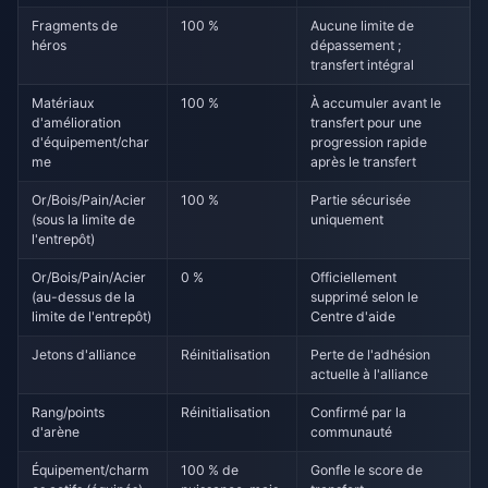
Fragments de
100 %
Aucune limite de
héros
dépassement ;
transfert intégral
Matériaux
100 %
À accumuler avant le
d'amélioration
transfert pour une
d'équipement/char
progression rapide
me
après le transfert
Or/Bois/Pain/Acier
100 %
Partie sécurisée
(sous la limite de
uniquement
l'entrepôt)
Or/Bois/Pain/Acier
0 %
Officiellement
(au-dessus de la
supprimé selon le
limite de l'entrepôt)
Centre d'aide
Jetons d'alliance
Réinitialisation
Perte de l'adhésion
actuelle à l'alliance
Rang/points
Réinitialisation
Confirmé par la
d'arène
communauté
Équipement/charm
100 % de
Gonfle le score de