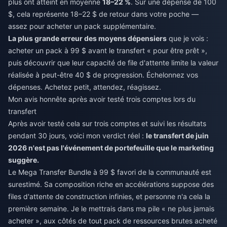
plus ont atteint en moyenne
18–22 %
. Sur une dépense de 100
$, cela représente 18–22 $ de retour dans votre poche —
assez pour acheter un pack supplémentaire.
La plus grande erreur des moyens dépensiers
que je vois :
acheter un pack à 99 $ avant le transfert « pour être prêt »,
puis découvrir que leur capacité de file d'attente limite la valeur
réalisée à peut-être 40 $ de progression. Échelonnez vos
dépenses. Achetez petit, attendez, réagissez.
Mon avis honnête après avoir testé trois comptes lors du
transfert
Après avoir testé cela sur trois comptes et suivi les résultats
pendant 30 jours, voici mon verdict réel :
le transfert de juin
2026 n'est pas l'événement de portefeuille que le marketing
suggère.
Le Mega Transfer Bundle à 99 $ favori de la communauté est
surestimé. Sa composition riche en accélérations suppose des
files d'attente de construction infinies, et personne n'a cela la
première semaine. Je le mettrais dans ma pile « ne plus jamais
acheter », aux côtés de tout pack de ressources brutes acheté