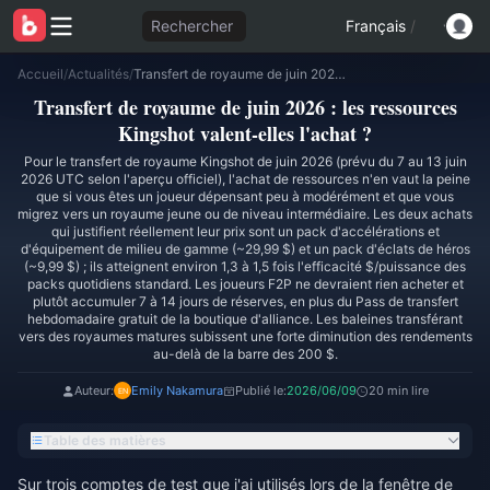
Rechercher
Français
/
Accueil
/
Actualités
/
Transfert de royaume de juin 2026 : les ressources Kingshot valent-elles l'achat ?
Transfert de royaume de juin 2026 : les ressources
Kingshot valent-elles l'achat ?
Pour le transfert de royaume Kingshot de juin 2026 (prévu du 7 au 13 juin
2026 UTC selon l'aperçu officiel), l'achat de ressources n'en vaut la peine
que si vous êtes un joueur dépensant peu à modérément et que vous
migrez vers un royaume jeune ou de niveau intermédiaire. Les deux achats
qui justifient réellement leur prix sont un pack d'accélérations et
d'équipement de milieu de gamme (~29,99 $) et un pack d'éclats de héros
(~9,99 $) ; ils atteignent environ 1,3 à 1,5 fois l'efficacité $/puissance des
packs quotidiens standard. Les joueurs F2P ne devraient rien acheter et
plutôt accumuler 7 à 14 jours de réserves, en plus du Pass de transfert
hebdomadaire gratuit de la boutique d'alliance. Les baleines transférant
vers des royaumes matures subissent une forte diminution des rendements
au-delà de la barre des 200 $.
Auteur:
Emily Nakamura
Publié le:
2026/06/09
20 min lire
Table des matières
Sur trois comptes de test que j'ai utilisés lors de la fenêtre de