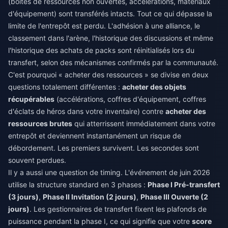
(boîtes de ressources non ouvertes, accélérations, matériaux
d'équipement) sont transférés intacts. Tout ce qui dépasse la
limite de l'entrepôt est perdu. L'adhésion à une alliance, le
classement dans l'arène, l'historique des discussions et même
l'historique des achats de packs sont réinitialisés lors du
transfert, selon des mécanismes confirmés par la communauté.
C'est pourquoi « acheter des ressources » se divise en deux
questions totalement différentes :
acheter des objets
récupérables
(accélérations, coffres d'équipement, coffres
d'éclats de héros dans votre inventaire) contre
acheter des
ressources brutes
qui atterrissent immédiatement dans votre
entrepôt et deviennent instantanément un risque de
débordement. Les premiers survivent. Les secondes sont
souvent perdues.
Il y a aussi une question de timing. L'événement de juin 2026
utilise la structure standard en 3 phases :
Phase I Pré-transfert
(3 jours)
,
Phase II Invitation (2 jours)
,
Phase III Ouverte (2
jours)
. Les gestionnaires de transfert fixent les plafonds de
puissance pendant la phase I, ce qui signifie que votre
score