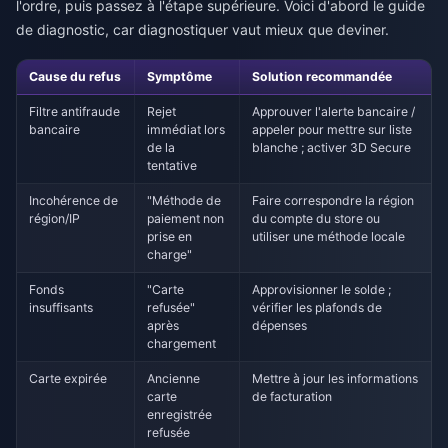
l'ordre, puis passez à l'étape supérieure. Voici d'abord le guide
de diagnostic, car diagnostiquer vaut mieux que deviner.
Cause du refus
Symptôme
Solution recommandée
Filtre antifraude
Rejet
Approuver l'alerte bancaire /
bancaire
immédiat lors
appeler pour mettre sur liste
de la
blanche ; activer 3D Secure
tentative
Incohérence de
"Méthode de
Faire correspondre la région
région/IP
paiement non
du compte du store ou
prise en
utiliser une méthode locale
charge"
Fonds
"Carte
Approvisionner le solde ;
insuffisants
refusée"
vérifier les plafonds de
après
dépenses
chargement
Carte expirée
Ancienne
Mettre à jour les informations
carte
de facturation
enregistrée
refusée