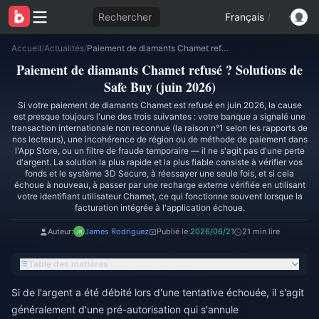
Rechercher
Français
/
Accueil
/
Actualités
/
Paiement de diamants Chamet refusé ? Solutions de Safe Buy (juin 2026)
Paiement de diamants Chamet refusé ? Solutions de
Safe Buy (juin 2026)
Si votre paiement de diamants Chamet est refusé en juin 2026, la cause
est presque toujours l'une des trois suivantes : votre banque a signalé une
transaction internationale non reconnue (la raison n°1 selon les rapports de
nos lecteurs), une incohérence de région ou de méthode de paiement dans
l'App Store, ou un filtre de fraude temporaire — il ne s'agit pas d'une perte
d'argent. La solution la plus rapide et la plus fiable consiste à vérifier vos
fonds et le système 3D Secure, à réessayer une seule fois, et si cela
échoue à nouveau, à passer par une recharge externe vérifiée en utilisant
votre identifiant utilisateur Chamet, ce qui fonctionne souvent lorsque la
facturation intégrée à l'application échoue.
Auteur:
James Rodriguez
Publié le:
2026/06/21
21 min lire
Table des matières
Si de l'argent a été débité lors d'une tentative échouée, il s'agit
généralement d'une pré-autorisation qui s'annule