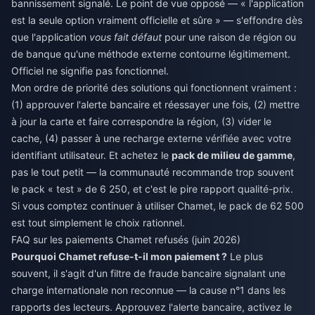
bannissement signalé. Le point de vue opposé — « l'application
est la seule option vraiment officielle et sûre » — s'effondre dès
que l'application
vous fait défaut
pour une raison de région ou
de banque qu'une méthode externe contourne légitimement.
Officiel ne signifie pas fonctionnel.
Mon ordre de priorité des solutions qui fonctionnent vraiment :
(1) approuver l'alerte bancaire et réessayer une fois, (2) mettre
à jour la carte et faire correspondre la région, (3) vider le
cache, (4) passer à une recharge externe vérifiée avec votre
identifiant utilisateur. Et achetez le
pack de milieu de gamme
,
pas le tout petit — la communauté recommande trop souvent
le pack « test » de 6 250, et c'est le pire rapport qualité-prix.
Si vous comptez continuer à utiliser Chamet, le pack de 62 500
est tout simplement le choix rationnel.
FAQ sur les paiements Chamet refusés (juin 2026)
Pourquoi Chamet refuse-t-il mon paiement ?
Le plus
souvent, il s'agit d'un filtre de fraude bancaire signalant une
charge internationale non reconnue — la cause n°1 dans les
rapports des lecteurs. Approuvez l'alerte bancaire, activez le