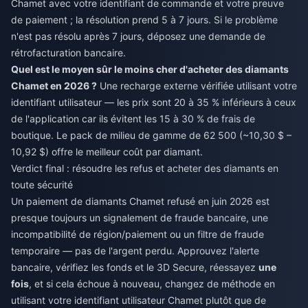
Chamet avec votre identifiant de commande et votre preuve
de paiement ; la résolution prend 5 à 7 jours. Si le problème
n'est pas résolu après 7 jours, déposez une demande de
rétrofacturation bancaire.
Quel est le moyen sûr le moins cher d'acheter des diamants
Chamet en 2026 ?
Une recharge externe vérifiée utilisant votre
identifiant utilisateur — les prix sont 20 à 35 % inférieurs à ceux
de l'application car ils évitent les 15 à 30 % de frais de
boutique. Le pack de milieu de gamme de 62 500 (~10,30 $ –
10,92 $) offre le meilleur coût par diamant.
Verdict final : résoudre les refus et acheter des diamants en
toute sécurité
Un paiement de diamants Chamet refusé en juin 2026 est
presque toujours un signalement de fraude bancaire, une
incompatibilité de région/paiement ou un filtre de fraude
temporaire — pas de l'argent perdu. Approuvez l'alerte
bancaire, vérifiez les fonds et le 3D Secure, réessayez
une
fois
, et si cela échoue à nouveau, changez de méthode en
utilisant votre identifiant utilisateur Chamet plutôt que de