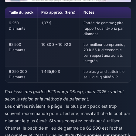
Taille du pack
Prix approx. (tiers)
Notes
6 250
1,07 $
Entrée de gamme ; pire
Diamants
rapport qualité-prix par
diamant
62 500
10,30 $ – 10,92 $
Le meilleur compromis ;
Diamants
20 à 35 % d'économie
par rapport aux achats
intégrés
6 250 000
1 465,60 $
Le plus grand ; atteint le
Diamants
seuil d'éligibilité VIP
Prix issus des guides BitTopup/LDShop, mars 2026 ; varient
selon la région et la méthode de paiement.
Les chiffres révèlent le piège : le plus petit pack est trop
souvent recommandé pour « tester », mais il affiche le coût par
diamant le plus élevé. Si vous comptez continuer à utiliser
Chamet, le pack de milieu de gamme de 62 500 est l'achat
rationnel — et c'est là que les
35 % d'économies par rapport à