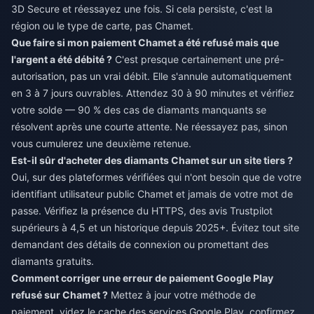
3D Secure et réessayez une fois. Si cela persiste, c'est la
région ou le type de carte, pas Chamet.
Que faire si mon paiement Chamet a été refusé mais que
l'argent a été débité ?
C'est presque certainement une pré-
autorisation, pas un vrai débit. Elle s'annule automatiquement
en 3 à 7 jours ouvrables. Attendez 30 à 90 minutes et vérifiez
votre solde — 90 % des cas de diamants manquants se
résolvent après une courte attente. Ne réessayez pas, sinon
vous cumulerez une deuxième retenue.
Est-il sûr d'acheter des diamants Chamet sur un site tiers ?
Oui, sur des plateformes vérifiées qui n'ont besoin que de votre
identifiant utilisateur public Chamet et jamais de votre mot de
passe. Vérifiez la présence du HTTPS, des avis Trustpilot
supérieurs à 4,5 et un historique depuis 2025+. Évitez tout site
demandant des détails de connexion ou promettant des
diamants gratuits.
Comment corriger une erreur de paiement Google Play
refusé sur Chamet ?
Mettez à jour votre méthode de
paiement, videz le cache des services Google Play, confirmez