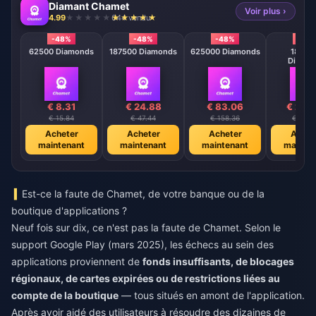
Diamant Chamet
Voir plus ›
4.99
644 vendu
-48%
-48%
-48%
-48
62500 Diamonds
187500 Diamonds
625000 Diamonds
18750
Diamo
€ 8.31
€ 24.88
€ 83.06
€ 248
€ 15.84
€ 47.44
€ 158.36
€ 474.
Acheter
Acheter
Acheter
Achet
maintenant
maintenant
maintenant
mainte
Est-ce la faute de Chamet, de votre banque ou de la
boutique d'applications ?
Neuf fois sur dix, ce n'est pas la faute de Chamet. Selon le
support Google Play (mars 2025), les échecs au sein des
applications proviennent de
fonds insuffisants, de blocages
régionaux, de cartes expirées ou de restrictions liées au
compte de la boutique
— tous situés en amont de l'application.
Après avoir aidé des utilisateurs à résoudre des dizaines de