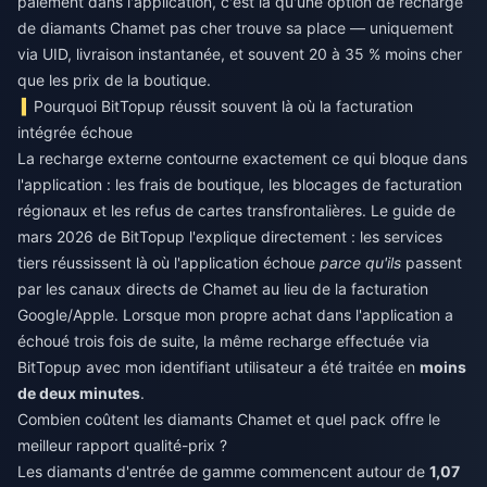
paiement dans l'application, c'est là qu'une option de
recharge
de diamants Chamet pas cher
trouve sa place — uniquement
via UID, livraison instantanée, et souvent 20 à 35 % moins cher
que les prix de la boutique.
Pourquoi BitTopup réussit souvent là où la facturation
intégrée échoue
La recharge externe contourne exactement ce qui bloque dans
l'application : les frais de boutique, les blocages de facturation
régionaux et les refus de cartes transfrontalières. Le guide de
mars 2026 de BitTopup l'explique directement : les services
tiers réussissent là où l'application échoue
parce qu'ils
passent
par les canaux directs de Chamet au lieu de la facturation
Google/Apple. Lorsque mon propre achat dans l'application a
échoué trois fois de suite, la même recharge effectuée via
BitTopup avec mon identifiant utilisateur a été traitée en
moins
de deux minutes
.
Combien coûtent les diamants Chamet et quel pack offre le
meilleur rapport qualité-prix ?
Les diamants d'entrée de gamme commencent autour de
1,07